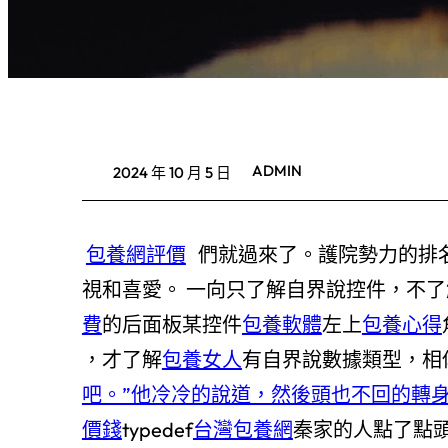
ADMIN
2024 年 10 月 5 日
包養網評價
們就過來了。護院勢力的排
視和喜愛。 一向只了解自界說控件，不
費
的后面板某控件
包養軟體
左上
包養心得
，才了解
包養女人
有自界說數據類型，相
吧。”他冷冷的說道，然後頭也不回的轉
價錢
typedef
台灣包養網
秦家的人點了點