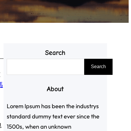
Search
搜
Search
尋
重
馬
About
Lorem Ipsum has been the industrys
standard dummy text ever since the
息
1500s, when an unknown