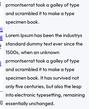
另
prmontserrat took a galley of type
養
and scrambled it to make a type
specimen book.
包
Lorem Ipsum has been the industrys
著
standard dummy text ever since the
硬
1500s, when an unknown
prmontserrat took a galley of type
灣
and scrambled it to make a type
specimen book. It has survived not
only five centuries, but also the leap
into electronic typesetting, remaining
和
essentially unchanged.