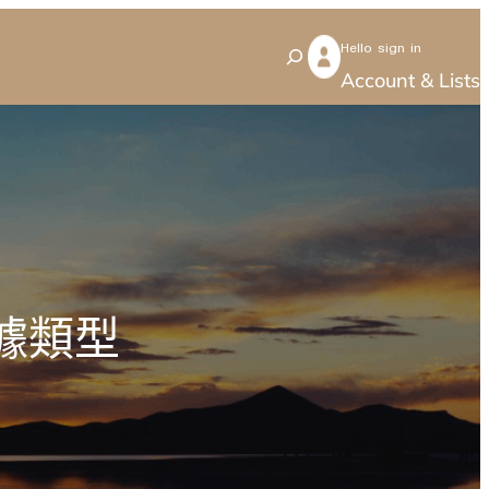
Hello sign in
S
Account & Lists
e
a
r
c
h
數據類型