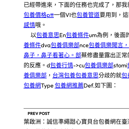
已經帶進來，下面的任務也完成了，那我
包養價格ptt
一個VI也
包養管道
要用到，這
感情
哦。
以
包養意思
En
包養條件
um為例，後面
養條件
dva
包養俱樂部
nce
包養俱樂聞言，
鼻子，鼻子看著心。部
蔡修盡量露出正常
的反應。d
包養行情
->cu
包養俱樂部
stomi
養俱樂部
，
台灣包養
包養意思
分歧的就
包
包養網
Type
包養網推薦
Def.如下圖：
PREV POST
葉啟洲：誠信準繩甜心寶貝台包養網在臺