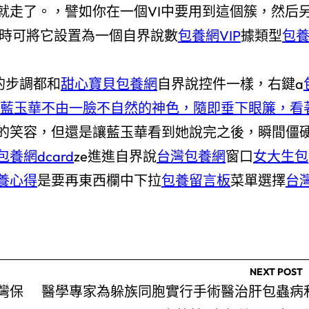
就走了。，譬如你在一個VI中要用到這個簇，然后
時可將它設置為一個自界說數
包養網VIP
據類型
包
的步調都和
甜心寶貝包養網
自界說控件一樣，右鍵a
藍玉華不由一臉不自然的神色，隨即垂下眼簾，看
的笑容，但還是讓藍玉華看到她說完之後，瞬間僵
包養網dcard
ze進進自界說
台灣包養網
窗口
女大生包
養心得
是要再東西欄中下拉
包養留言板
菜單選擇
台
NEXT POST
灣保
醫學專家為躲族同胞實行手術醫治肝包蟲病