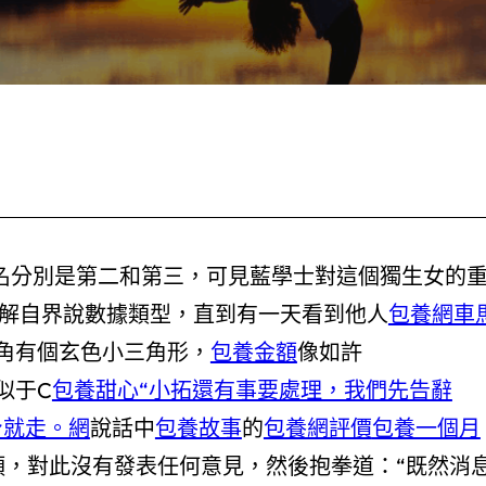
名分別是第二和第三，可見藍學士對這個獨生女的
了解自界說數據類型，直到有一天看到他人
包養網車
角有個玄色小三角形，
包養金額
像如許
似于C
包養甜心“小拓還有事要處理，我們先告辭
身就走。網
說話中
包養故事
的
包養網評價
包養一個月
頭，對此沒有發表任何意見，然後抱拳道：“既然消