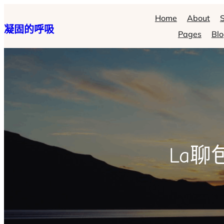
跳
Home
About
S
凝固的呼吸
至
Pages
Bl
主
要
內
容
La聊