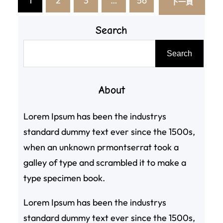
1
2
3
…
56
下一頁
Search
搜
Search
尋
About
Lorem Ipsum has been the industrys
standard dummy text ever since the 1500s,
when an unknown prmontserrat took a
galley of type and scrambled it to make a
type specimen book.
Lorem Ipsum has been the industrys
standard dummy text ever since the 1500s,