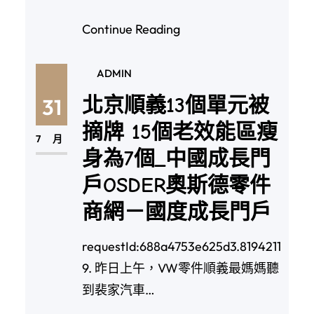
Continue Reading
ADMIN
北京順義13個單元被
31
摘牌 15個老效能區瘦
7 月
身為7個_中國成長門
戶OSDER奧斯德零件
商網－國度成長門戶
requestId:688a4753e625d3.8194211
9. 昨日上午，VW零件順義最媽媽聽
到裴家汽車…