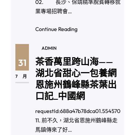
02. 長沙、保靖精準脫貧轉移就
業專場招聘會…
Continue Reading
ADMIN
茶香萬里跨山海——
31
湖北省甜心一包養網
7 月
恩施州鶴峰縣茶葉出
口記_中國網
requestId:688a47b78dca01.554570
11. 前不久，湖北省恩施州鶴峰縣走
馬鎮傳來了好…