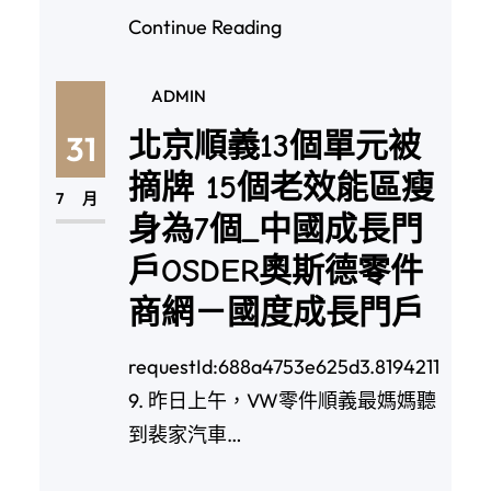
Continue Reading
ADMIN
北京順義13個單元被
31
摘牌 15個老效能區瘦
7 月
身為7個_中國成長門
戶OSDER奧斯德零件
商網－國度成長門戶
requestId:688a4753e625d3.8194211
9. 昨日上午，VW零件順義最媽媽聽
到裴家汽車…