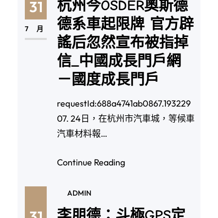
杭州今OSDER奧斯德
31
德系車起限牌 官方辟
7 月
謠后忽然宣布被指掉
信_中國成長門戶網
－國度成長門戶
requestId:688a4741ab0867.193229
07. 24日，在杭州市汽車城，等候車
汽車材料報…
Continue Reading
ADMIN
李朋德：斗極GPS定
31