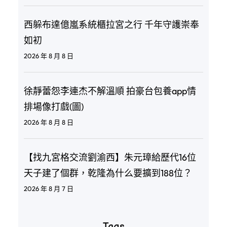
西躲布達億嵐系統櫃拉宮之行 千年守護崇奉
如初
2026 年 8 月 8 日
徐靜蕾怨李連杰不解溫順 拍豪台包養app情
排場像打戲(圖)
2026 年 8 月 8 日
【找九宮格交流劉渝西】朱元璋給歷代16位
天子建了個群，乾隆為什么要擴到188位？
2026 年 8 月 7 日
Tags