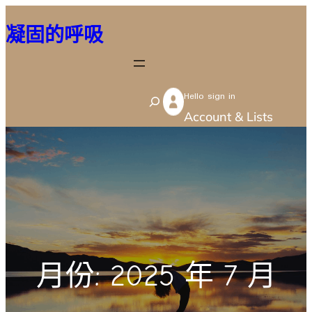
跳
凝固的呼吸
至
主
要
Hello sign in
內
S
Account & Lists
容
e
a
r
c
h
月份:
2025 年 7 月