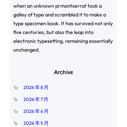
when an unknown prmontserrat took a
galley of type and scrambled it to make a
type specimen book. It has survived not only
five centuries, but also the leap into
electronic typesetting, remaining essentially
unchanged.
Archive
2026 年 8 月
2026 年 7 月
2026 年 6 月
2026 年 5 月