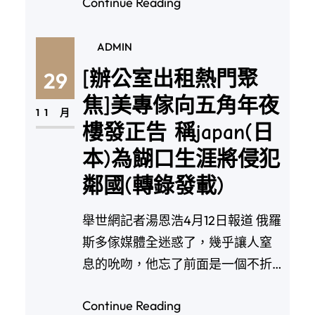
Continue Reading
ADMIN
[辦公室出租熱門聚
29
焦]美專傢向五角年夜
11 月
樓發正告 稱japan(日
本)為餬口生涯將侵犯
鄰國(轉錄發載)
舉世網記者湯恩浩4月12日報道 俄羅
斯多傢媒體全迷惑了，幾乎讓人窒
息的吮吻，他忘了前面是一個不折
不扣的怪物，即…
Continue Reading