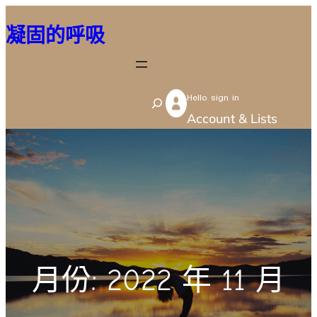
跳
凝固的呼吸
至
主
要
Hello sign in
內
S
Account & Lists
容
e
a
r
c
h
月份:
2022 年 11 月