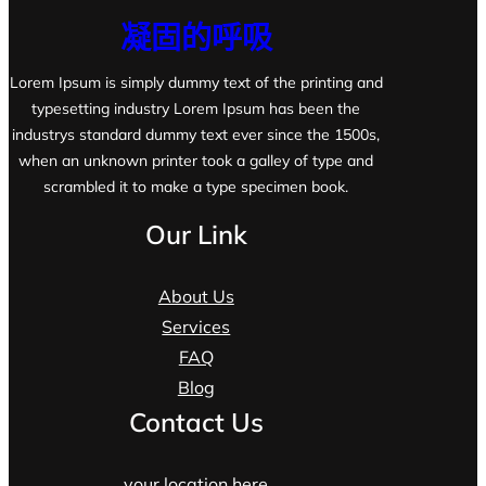
凝固的呼吸
Lorem Ipsum is simply dummy text of the printing and
typesetting industry Lorem Ipsum has been the
industrys standard dummy text ever since the 1500s,
when an unknown printer took a galley of type and
scrambled it to make a type specimen book.
Our Link
About Us
Services
FAQ
Blog
Contact Us
your location here