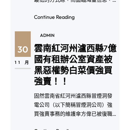
咱們又該怎樣疾速…
Continue Reading
ADMIN
雲南紅河州瀘西縣7億
30
國有租辦公室資產被
11 月
黑惡權勢白菜價強買
強賣！！
固然雲南省紅河州瀘西縣冒煙洞發
電公司（以下簡稱冒煙洞公司）強
買強賣事務的維護傘方偉已被復職
查詢拜訪，此前介入強…