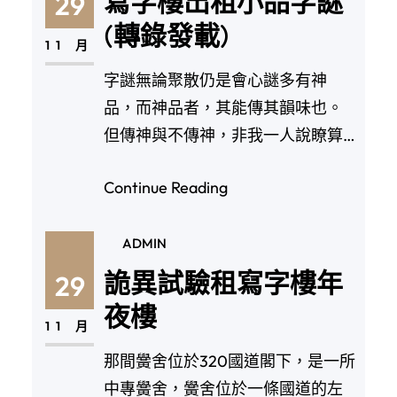
寫字樓出租小品字謎
29
(轉錄發載)
11 月
字謎無論聚散仍是會心謎多有神
品，而神品者，其能傳其韻味也。
但傳神與不傳神，非我一人說瞭算
瞭，這裡所說隻不外是我…
Continue Reading
ADMIN
詭異試驗租寫字樓年
29
夜樓
11 月
那間黌舍位於320國道閣下，是一所
中專黌舍，黌舍位於一條國道的左