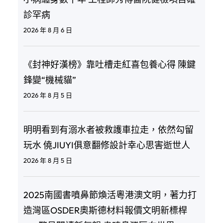
診罕病
2026 年 8 月 6 日
《封神好漢榜》靠吐槽走紅喜包養心得 陳鍵
鋒變“機械貓”
2026 年 8 月 5 日
明明看到有溺水者被救護車拉走，依然勾留
玩水 僥JIUYI俱意翻修設計幸心思害逝世人
2026 年 8 月 5 日
2025南國書噴鼻節煥活粵港澳文明，著力打
造灣區OSDER奧斯德材料報價文明新標桿