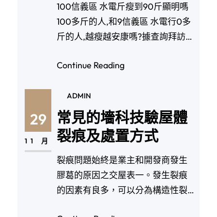
100信義區 水電斤瘦到90斤顯明嗎
100多斤的人,和9信義區 水電行0多
斤的人,越瘦越安康嗎?據查詢拜訪
發…
Continue Reading
ADMIN
常見的墻科技驗屋體
29
裂痕及處置方式
11 月
裂痕問題始終是業主和開發商發生
膠葛的原因之交屋表一。發生裂痕
的因素有良多，可以分為構造性裂
痕、溫度變化惹起的墻…