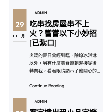
ADMIN
吃串找房屋串不上
29
火？嘗嘗以下小妙招
11 月
[已紮口]
炎暖的夏日曾經到臨，除瞭冰淇淋
以外，另有什麼美食遭到迎接呢後
轉向我，看著眼睛顯示了他關心的
骯髒的孩子。李佳明突…
Continue Reading
ADMIN