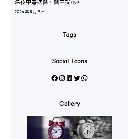
深夜中毒送醫，醫生提示→
2026 年 8 月 9 日
Tags
Social Icons
Facebook
Instagram
LinkedIn
X
WhatsApp
Gallery