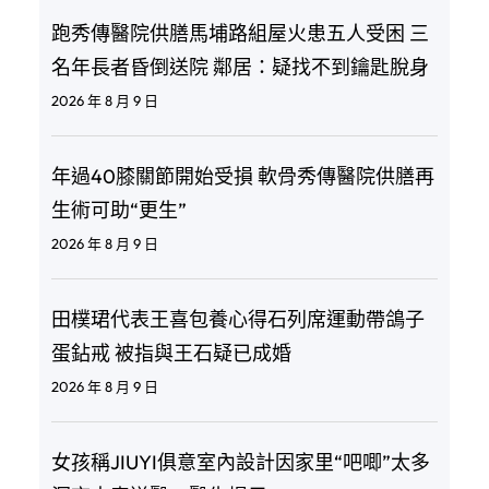
跑秀傳醫院供膳馬埔路組屋火患五人受困 三
名年長者昏倒送院 鄰居：疑找不到鑰匙脫身
2026 年 8 月 9 日
年過40膝關節開始受損 軟骨秀傳醫院供膳再
生術可助“更生”
2026 年 8 月 9 日
田樸珺代表王喜包養心得石列席運動帶鴿子
蛋鉆戒 被指與王石疑已成婚
2026 年 8 月 9 日
女孩稱JIUYI俱意室內設計因家里“吧唧”太多