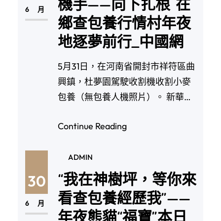
機手——向下扎根 在
6 月
鄉查包養行情村年夜
地逐夢前行_中國網
5月31日，在河南省開封市祥符區曲
興鎮，杜夢園駕駛收割機收割小麥
包養（無包養人機照片）。 新華社
記者 郝源 攝…
Continue Reading
ADMIN
“我在神樹坪，等你來
30
看查包養經歷我”——
6 月
年夜熊貓“福寶”本日