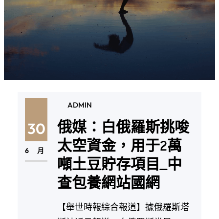
ADMIN
俄媒：白俄羅斯挑唆
30
太空資金，用于2萬
6 月
噸土豆貯存項目_中
查包養網站國網
【舉世時報綜合報道】據俄羅斯塔