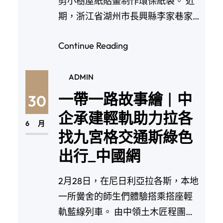
剪小樹屋紙貼畫制作環保紙袋。 近
期，浙江省湖州市長興縣李家巷家
教場地鎮中心幼…
Continue Reading
ADMIN
一帶一路故事繪 | 中
30
企承建輕軌助力拉各
6 月
找九宮格交通斯綠色
出行_中國網
2月28日，在尼日利亞拉各斯，本地
一所黌舍的師生們體驗搭乘搭座輕
軌藍線列車。 由中領土木匠程團體