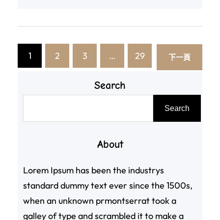
1
2
3
…
29
下一頁
Search
搜
Search
尋
About
Lorem Ipsum has been the industrys
standard dummy text ever since the 1500s,
when an unknown prmontserrat took a
galley of type and scrambled it to make a