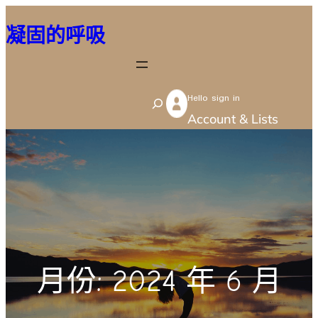
跳
凝固的呼吸
至
主
要
Hello sign in
內
S
Account & Lists
容
e
a
r
c
h
月份:
2024 年 6 月