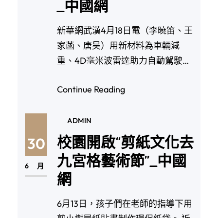
_中國網
新華網武漢4月18日電（李曉笛、王
家菡、唐昊）用新材料為車輛減
重、4D毫米波雷達助力自動駕駛、
探嗅車內味道判斷…
Continue Reading
ADMIN
校園開啟“剪紙文化去
30
九宮格藝術節”_中國
6 月
網
6月13日，孩子們在老師的指導下用