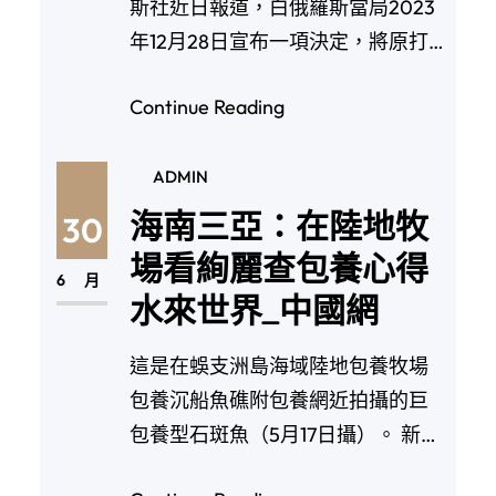
斯社近日報道，白俄羅斯當局2023
年12月28日宣布一項決定，將原打
算用于國度地…
Continue Reading
ADMIN
海南三亞：在陸地牧
30
場看絢麗查包養心得
6 月
水來世界_中國網
這是在蜈支洲島海域陸地包養牧場
包養沉船魚礁附包養網近拍攝的巨
包養型石斑魚（5月17日攝）。 新華
社記者 楊冠宇…