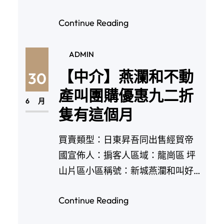
項目位於龍華平…
Continue Reading
ADMIN
【中介】燕瀾和不動
30
產叫團購優惠九二折
6 月
隻有這個月
買賣類型：日東昇吾同出售經貿帝
國宣佈人：掮客人區域：龍崗區 坪
山片區小區稱號：新城燕瀾和叫好
御兆(N…
Continue Reading