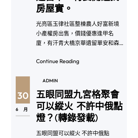
房屋實。
光亮區玉律社區整棟農人好富新境
小產權房出售，價錢優惠逢甲名
廈，有汗青大橋京華遺留單安和森
活，單價1萬多豪棋MO…
Continue Reading
ADMIN
五眼同盟九宮格聚會
30
可以縱火 不許中俄點
6 月
燈？(轉錄發載)
五眼同盟可以縱火 不許中俄點