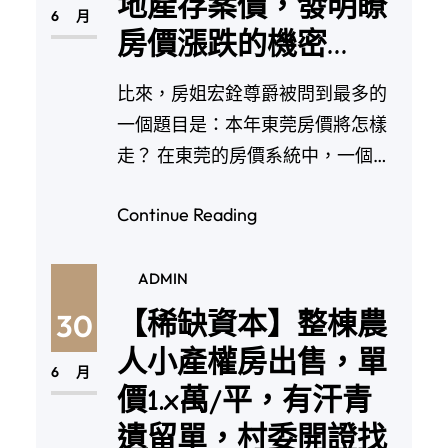
地產存案價，發明瞭
6 月
房價漲跌的機密…
比來，房姐宏銓尊爵被問到最多的
一個題目是：本年東莞房價將怎樣
走？ 在東莞的房價系統中，一個直
不雅且要害的目標，…
Continue Reading
ADMIN
【稀缺資本】整棟農
30
人小產權房出售，單
6 月
價1.x萬/平，有汗青
遺留單，村委開證找