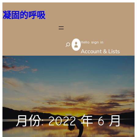
跳
凝固的呼吸
至
主
要
Hello sign in
內
S
Account & Lists
容
e
a
r
c
h
月份:
2022 年 6 月