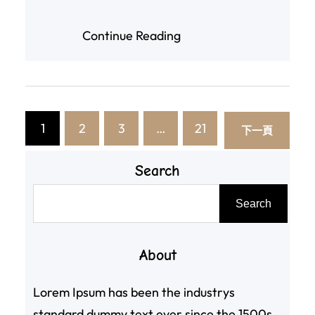
之下，廣…
Continue Reading
1
2
3
…
21
下一頁
Search
搜
Search
尋
About
Lorem Ipsum has been the industrys
standard dummy text ever since the 1500s,