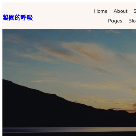
跳
Home
About
S
凝固的呼吸
至
Pages
Bl
主
要
內
容