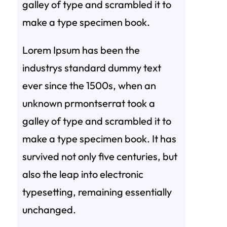
galley of type and scrambled it to
make a type specimen book.
Lorem Ipsum has been the
industrys standard dummy text
ever since the 1500s, when an
unknown prmontserrat took a
galley of type and scrambled it to
make a type specimen book. It has
survived not only five centuries, but
also the leap into electronic
typesetting, remaining essentially
unchanged.