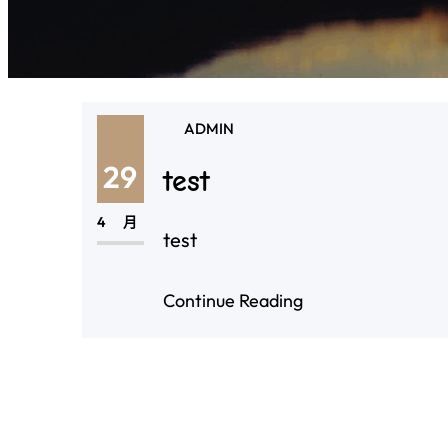
ADMIN
29
test
4 月
test
Continue Reading