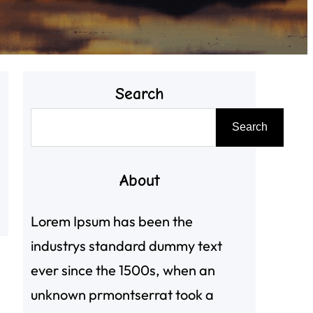
Search
搜
Search
尋
About
Lorem Ipsum has been the
industrys standard dummy text
ever since the 1500s, when an
unknown prmontserrat took a