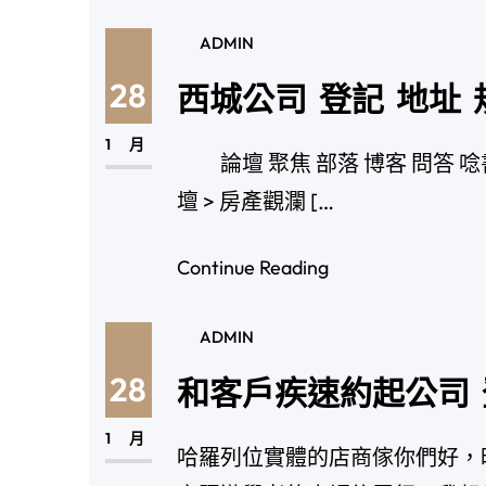
ADMIN
28
西城公司 登記 地址
1 月
論壇 聚焦 部落 博客 問答
壇 > 房產觀瀾 […
Continue Reading
ADMIN
28
和客戶疾速約起公司 
1 月
哈羅列位實體的店商傢你們好，