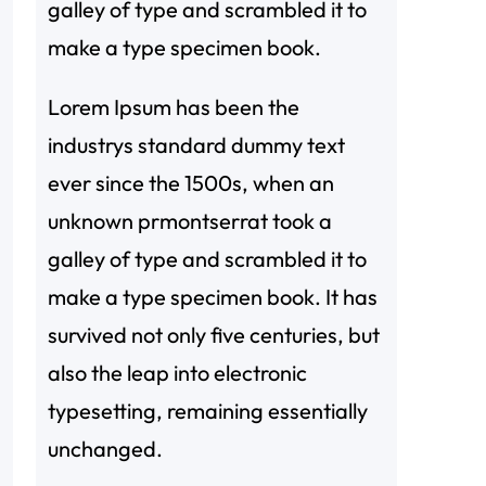
galley of type and scrambled it to
make a type specimen book.
Lorem Ipsum has been the
industrys standard dummy text
ever since the 1500s, when an
unknown prmontserrat took a
galley of type and scrambled it to
make a type specimen book. It has
survived not only five centuries, but
also the leap into electronic
typesetting, remaining essentially
unchanged.