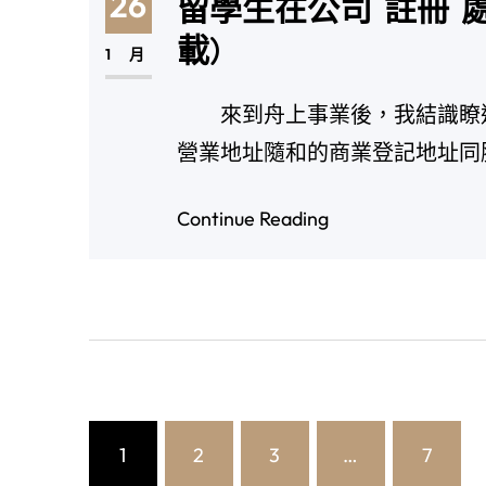
26
留學生在公司 註冊 
載)
1 月
來到舟上事業後，我結識瞭這
營業地址隨和的商業登記地址同
Continue Reading
1
2
3
…
7