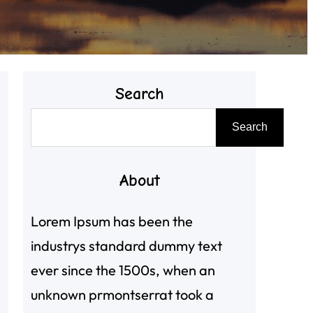
Search
搜
Search
尋
About
Lorem Ipsum has been the
industrys standard dummy text
ever since the 1500s, when an
unknown prmontserrat took a