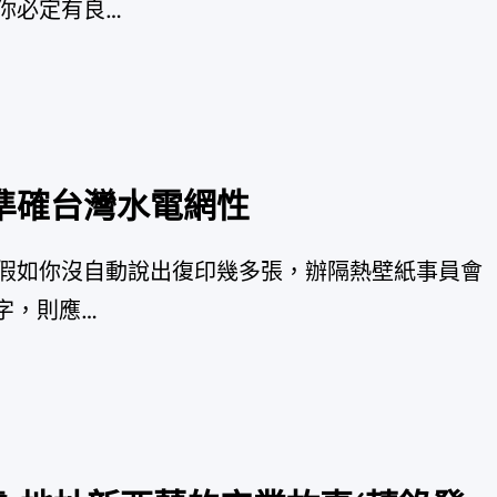
你必定有良…
準確台灣水電網性
假如你沒自動說出復印幾多張，辦隔熱壁紙事員會
字，則應…