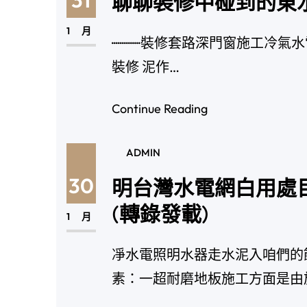
31
聊聊裝修中碰到的東
1 月
··············裝修套路深
裝修 泥作…
Continue Reading
ADMIN
30
明台灣水電網白用處
(轉錄發載)
1 月
凈水電照明水器走水泥入咱們的
素：一超耐磨地板施工方面是由