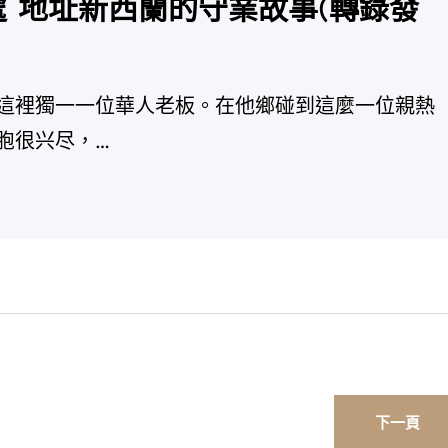
處 地址新西蘭的守業故事(轉錄發
裡獨一一位華人老板。在他鄉碰到這麼一位親熱
胞很兴尽，…
下一頁