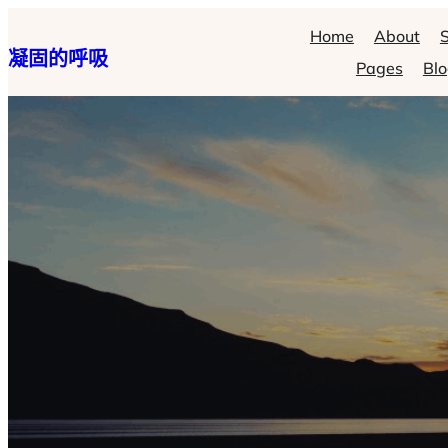
跳
Home
About
S
凝固的呼吸
至
Pages
Bl
主
要
內
容