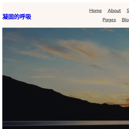
跳
Home
About
S
凝固的呼吸
至
Pages
Bl
主
要
內
容