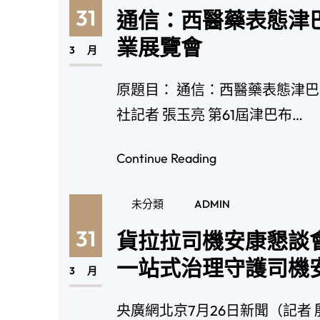
31
通信：西醫藥表態津巴
業展覽會
3 月
原題目： 通信：西醫藥表態津巴
社記者 張玉亮 第61屆津巴布…
Continue Reading
未分類
ADMIN
31
貨拉拉司機安康懇談會
一站式治理守護司機
3 月
央廣網北京7月26日新聞（記者 殷