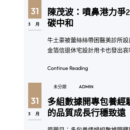
31
陳茂波：噴鼻港力爭20
碳中和
3 月
牛土豪被蕾絲絲帶困醫美診所設
金箔信退休宅設計用卡也發出哀
Continue Reading
未分類
ADMIN
31
多組數據開專包養經
的品質成長行穩致遠
3 月
原題目：多包養情婦組數據開釋