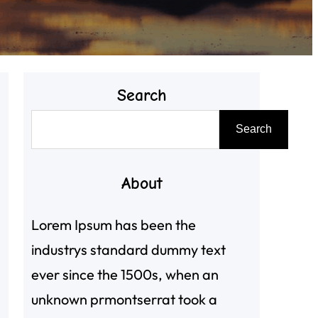
Search
搜
Search
尋
About
Lorem Ipsum has been the
industrys standard dummy text
ever since the 1500s, when an
unknown prmontserrat took a