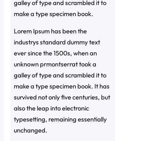
galley of type and scrambled it to
make a type specimen book.
Lorem Ipsum has been the
industrys standard dummy text
ever since the 1500s, when an
unknown prmontserrat took a
galley of type and scrambled it to
make a type specimen book. It has
survived not only five centuries, but
also the leap into electronic
typesetting, remaining essentially
unchanged.