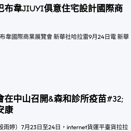
布韋JIUYI俱意住宅設計國際商
布韋國際商業展覽會 新華社哈拉雷9月24日電 新華
在中山召開&森和診所疫苗#32;
安康
雨婷）7月23日至24日，internet貨運平臺貨拉拉