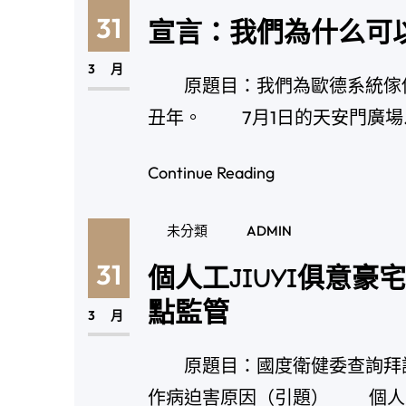
31
宣言：我們為什么可
3 月
原題目：我們為歐德系統傢俱
丑年。 7月1日的天安門廣場
Continue Reading
未分類
ADMIN
31
個人工JIUYI俱意
點監管
3 月
原題目：國度衛健委查詢拜訪數
作病迫害原因（引題） 個人