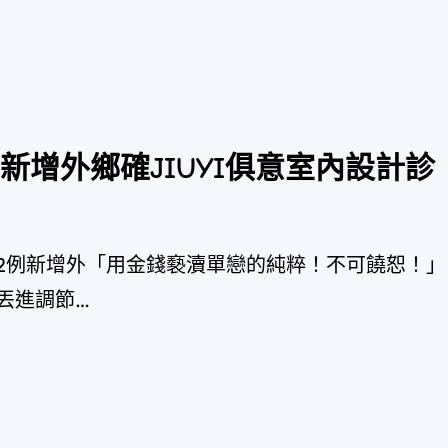
新增外鄉確JIUYI俱意室內設計診
例新增外「用金錢褻瀆單戀的純粹！不可饒恕！」
丟進調節…