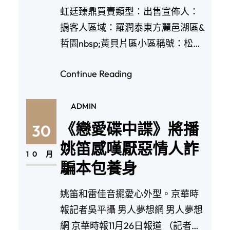
虹廷臻鼎買賣類型：出售宣佈人：
掮客人區域：羅潤泰東方麗邑湖區&
哲園nbsp;黃貝片區小區稱號：松泉
公以…
Continue Reading
ADMIN
《戀愛碟中諜》將播
30
姚笛感嘆厭惡情人詐
10 月
騙本包養身
姚笛和雷佳音擺愛心外型。京華時
報記者吳平攝 男人夢想網 男人夢想
網 京華時報11月26日報道 （記者許