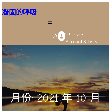
跳
凝固的呼吸
至
主
要
Hello sign in
內
S
Account & Lists
容
e
a
r
c
h
月份:
2021 年 10 月