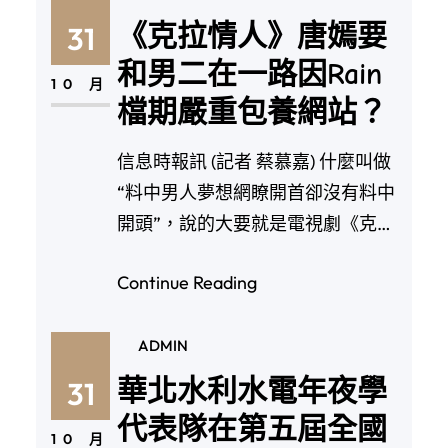
《克拉情人》唐嫣要
31
和男二在一路因Rain
10 月
檔期嚴重包養網站？
信息時報訊 (記者 蔡慕嘉) 什麼叫做
“料中男人夢想網瞭開首卻沒有料中
開頭”，說的大要就是電視劇《克拉
情人你的…
Continue Reading
ADMIN
華北水利水電年夜學
31
代表隊在第五屆全國
10 月