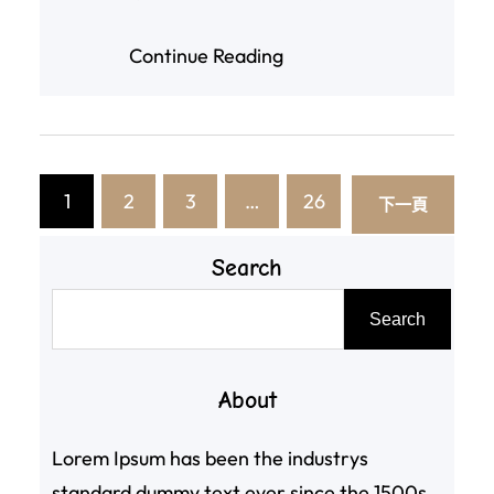
青紅）“…
Continue Reading
1
2
3
…
26
下一頁
Search
搜
Search
尋
About
Lorem Ipsum has been the industrys
standard dummy text ever since the 1500s,