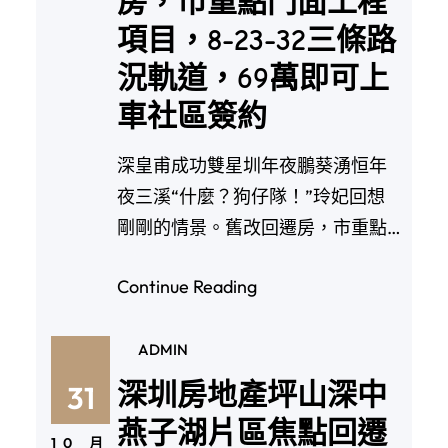
房，市重點門面工程
項目，8-23-32三條路
況軌道，69萬即可上
車社區簽約
深皇甫成功雙星圳年夜鵬葵湧恒年
夜三溪“什麼？狗仔隊！”玲妃回想
剛剛的情景。舊改回遷房，市重點
門面工程項目，8-…
Continue Reading
ADMIN
深圳房地產坪山深中
31
燕子湖片區焦點回遷
10 月