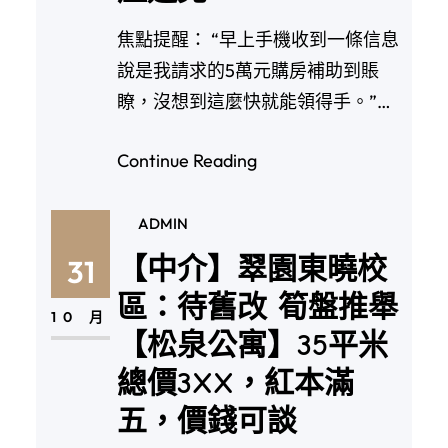
焦點提醒： “早上手機收到一條信息
說是我請求的5萬元購房補助到賬
瞭，沒想到這麼快就能領得手。”往
年碩士結業餐與…
Continue Reading
ADMIN
【中介】翠園東曉校
31
區：待舊改 筍盤推舉
10 月
【松泉公寓】35平米
總價3XX，紅本滿
五，價錢可談