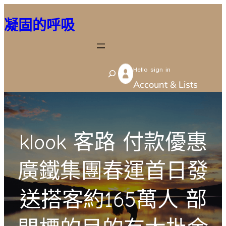
跳
凝固的呼吸
至
主
要
Hello sign in
內
S
Account & Lists
容
e
a
r
klook 客路 付款優惠
c
h
廣鐵集團春運首日發
送搭客約165萬人 部