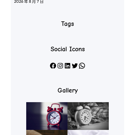
2026 年 8 月 7 日
Tags
Social Icons
Facebook
Instagram
LinkedIn
X
WhatsApp
Gallery