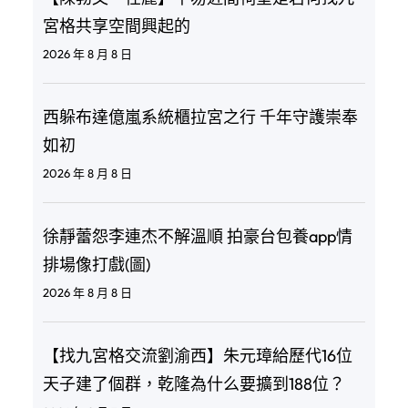
宮格共享空間興起的
2026 年 8 月 8 日
西躲布達億嵐系統櫃拉宮之行 千年守護崇奉
如初
2026 年 8 月 8 日
徐靜蕾怨李連杰不解溫順 拍豪台包養app情
排場像打戲(圖)
2026 年 8 月 8 日
【找九宮格交流劉渝西】朱元璋給歷代16位
天子建了個群，乾隆為什么要擴到188位？