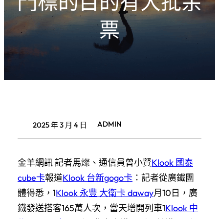
門標的目的有大批余
票
ADMIN
2025 年 3 月 4 日
金羊網訊 記者馬燦、通信員曾小賢
Klook 國泰
cube卡
報道
Klook 台新gogo卡
：記者從廣鐵團
體得悉，1
Klook 永豐 大衛卡 daway
月10日，廣
鐵發送搭客165萬人次，當天增開列車1
Klook 中