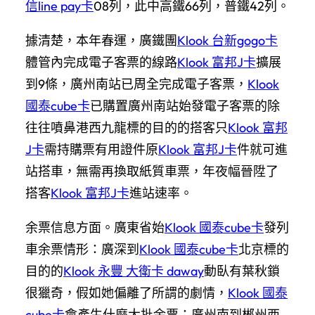
信line pay卡
08列，此中高鐵66列，普鐵42列。
據清楚，本年春運，廣鐵團
Klook 台新gogo卡
體管內完成電子客票的線路
Klook 富邦J卡
擴展
到9條，廣州南站已周全完成電子客票，
Klook
國泰cube卡
已購置廣州南站始發電子客票的除
往往噴鼻港西九龍標的目的的搭客只
Klook 富邦
J卡
需持購票有用證件原
Klook 富邦J卡
件就可進
站搭車，無需再換取紙質車票，年夜幅晉陞了
搭客
Klook 富邦J卡
進站速率。
余票信息方面。廣東省始
Klook 國泰cube卡
發列
車余票情形：廣深到
Klook 國泰cube卡
北京標的
目的的
Klook 永豐 大衛卡 daway
動臥有葉秋鎖
很獵奇，假如她偏離了所謂的劇情，
Klook 國泰
cube卡
會產生什麼大批余票；廣州南到郴州西