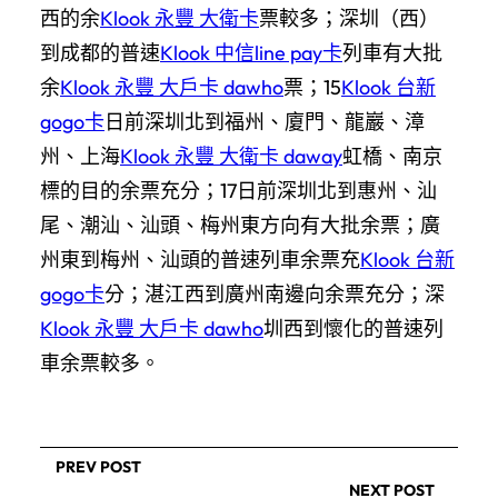
西的余
Klook 永豐 大衛卡
票較多；深圳（西）
到成都的普速
Klook 中信line pay卡
列車有大批
余
Klook 永豐 大戶卡 dawho
票；15
Klook 台新
gogo卡
日前深圳北到福州、廈門、龍巖、漳
州、上海
Klook 永豐 大衛卡 daway
虹橋、南京
標的目的余票充分；17日前深圳北到惠州、汕
尾、潮汕、汕頭、梅州東方向有大批余票；廣
州東到梅州、汕頭的普速列車余票充
Klook 台新
gogo卡
分；湛江西到廣州南邊向余票充分；深
Klook 永豐 大戶卡 dawho
圳西到懷化的普速列
車余票較多。
PREV POST
NEXT POST