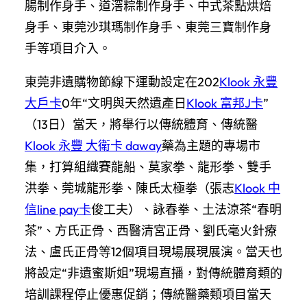
腸制作身手、道滘粽制作身手、中式茶點烘焙
身手、東莞沙琪瑪制作身手、東莞三寶制作身
手等項目介入。
東莞非遺購物節線下運動設定在202
Klook 永豐
大戶卡
0年“文明與天然遺產日
Klook 富邦J卡
”
（13日）當天，將舉行以傳統體育、傳統醫
Klook 永豐 大衛卡 daway
藥為主題的專場市
集，打算組織賽龍船、莫家拳、龍形拳、雙手
洪拳、莞城龍形拳、陳氏太極拳（張志
Klook 中
信line pay卡
俊工夫）、詠春拳、土法涼茶“春明
茶”、方氏正骨、西醫清宮正骨、劉氏毫火針療
法、盧氏正骨等12個項目現場展現展演。當天也
將設定“非遺蜜斯姐”現場直播，對傳統體育類的
培訓課程停止優惠促銷；傳統醫藥類項目當天