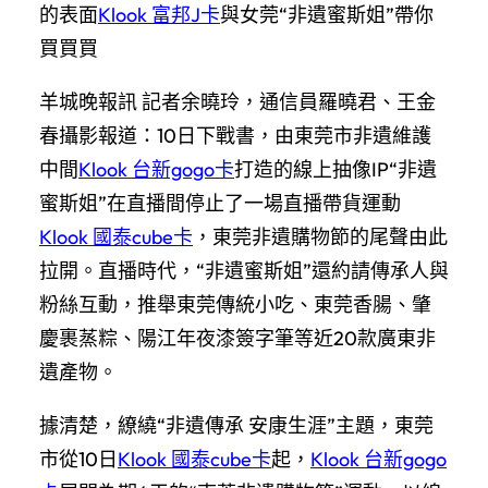
的表面
Klook 富邦J卡
與女莞“非遺蜜斯姐”帶你
買買買
羊城晚報訊 記者余曉玲，通信員羅曉君、王金
春攝影報道：10日下戰書，由東莞市非遺維護
中間
Klook 台新gogo卡
打造的線上抽像IP“非遺
蜜斯姐”在直播間停止了一場直播帶貨運動
Klook 國泰cube卡
，東莞非遺購物節的尾聲由此
拉開。直播時代，“非遺蜜斯姐”還約請傳承人與
粉絲互動，推舉東莞傳統小吃、東莞香腸、肇
慶裹蒸粽、陽江年夜漆簽字筆等近20款廣東非
遺產物。
據清楚，繚繞“非遺傳承 安康生涯”主題，東莞
市從10日
Klook 國泰cube卡
起，
Klook 台新gogo