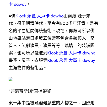
卡 daway
。
●佛
Klook 永豐 大戶卡 dawho
山剪紙:源于宋
代、盛于明清時代，至今有800多年汗青，是有
名的平易近間傳統藝術。現在，剪紙可所以佛
山地鐵站進口處玻五位常客包含各類藝人：掌
管人、笑劇演員、演員等等。璃墻上的裝潢圖
案，也可所以融進到
Klook 永豐 大戶卡 dawho
書簽、扇子、衣服等
Klook 永豐 大衛卡 daway
生涯物件的藝術品。
“非遺蜜斯姐”直播帶貨
東一集中是被蹂躪最嚴重的人物之一。固然她