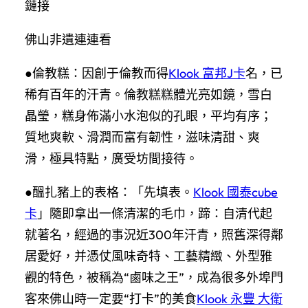
鏈接
佛山非遺連連看
●倫教糕：因創于倫教而得
Klook 富邦J卡
名，已
稀有百年的汗青。倫教糕糕體光亮如鏡，雪白
晶瑩，糕身佈滿小水泡似的孔眼，平均有序；
質地爽軟、滑潤而富有韌性，滋味清甜、爽
滑，極具特點，廣受坊間接待。
●醞扎豬上的表格：「先填表。
Klook 國泰cube
卡
」隨即拿出一條清潔的毛巾，蹄：自清代起
就著名，經過的事況近300年汗青，照舊深得鄰
居愛好，并憑仗風味奇特、工藝精緻、外型雅
觀的特色，被稱為“鹵味之王”，成為很多外埠門
客來佛山時一定要“打卡”的美食
Klook 永豐 大衛