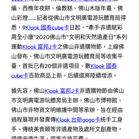
編、西樵年夜餅、倫教糕、佛山木版年畫、佛
山彩燈……記者從佛山市文明廣電游玩體育局得
悉，9
Klook 國泰cube卡
日起，“牽手·非遺賦彩
周全小康”2020佛山市“文明和天然遺產日”系列
運動
Klook 富邦J卡
之佛山非遺購物節，上線佛
山發布、佛山市文明廣電游玩體育局等收集平
臺，首批已有20個非遺項目、數
Klook 國泰
cube卡
百款商品上新，后續還將陸續增添。
據先容，佛山
Klook 富邦J卡
非遺購物節由佛山
市文明廣電游玩體育局主辦，佛山市博物館、
佛山市非物資文明維護中間等承辦，旨在經由
過程展現并發賣傳
Klook 台新gogo卡
統手工身
手、傳統美食類等非遺產物及處所文創產物，
提倡安康生涯，提振文旅花費。