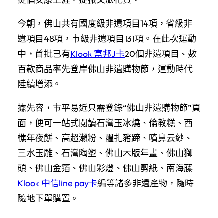
今朝，佛山共有國度級非遺項目14項，省級非
遺項目48項，市級非遺項目131項。在此次運動
中，首批已有
Klook 富邦J卡
20個非遺項目、數
百款商品率先登岸佛山非遺購物節，運動時代
陸續增添。
據先容，市平易近只需登錄“佛山非遺購物節”頁
面，便可一站式閱讀石灣玉冰燒、倫教糕、西
樵年夜餅、高超瀨粉、醞扎豬蹄、噴鼻云紗、
三水玉雕、石灣陶塑、佛山木版年畫、佛山獅
頭、佛山金箔、佛山彩燈、佛山剪紙、南海藤
Klook 中信line pay卡
編等諸多非遺產物，隨時
隨地下單購置。