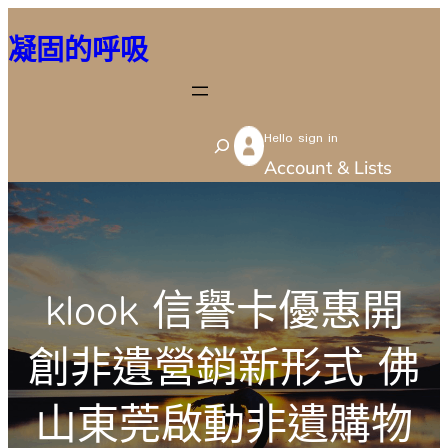
跳
凝固的呼吸
至
主
要
Hello sign in
內
S
Account & Lists
容
e
a
r
c
klook 信譽卡優惠開
h
創非遺營銷新形式 佛
山東莞啟動非遺購物