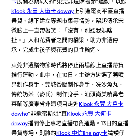
卡
展開為期4天的“東莞非遺購物節”運動，以線
Klook 永豐 大衛卡 daway
上引進電商平臺直播
帶貨、線下建立專題市集等情勢，架起傳承宋
微臉上一直帶著笑：「沒有，別聽我媽瞎
扯。」人和花費者之間的橋梁，助力非遺傳
承，完成生孩子與花費的良性輪迴。
東莞非遺購物節時代將停止兩場線上直播帶貨
推行運動。此中，在10日，主辦方遴選了莞噴
鼻制作身手、莞城香腸制作身手、冼沙魚丸、
傳統奶茶（麥氏）制作身手、汕頭尚美噴鼻老
菜脯等廣東省非遺項目走進
Klook 永豐 大戶卡
dawho
“非遺蜜斯姐”直
Klook 永豐 大衛卡
daway
播間停止專場直播帶貨運動。13日的直播
帶貨專場，則將約
Klook 中信line pay卡
請矮仔