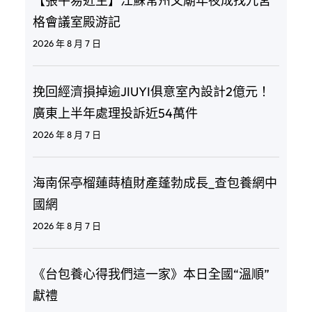
【張平易近生】江蘇常州文廟年夜成找九宮
格會議室殿游記
2026 年 8 月 7 日
挽回經濟損掉逾JIUYI俱意室內設計2億元！
廣東上半年處理投訴近54萬件
2026 年 8 月 7 日
海南保亭榴蓮蒔植財產蓬勃成長_查包養網中
國網
2026 年 8 月 7 日
《台包養心得我們這一家》本日全國“溫順”
獻禮