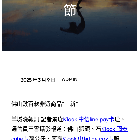
節
ADMIN
2025 年 3 月 9 日
佛山數百款非遺商品“上新”
羊城晚報訊 記者景瑾
Klook 中信line pay卡
瑾、
通信員王雪攝影報道：佛山獅頭、石
Klook 國泰
cube卡
灣公仔、南海
Klook 中信line pay卡
藤