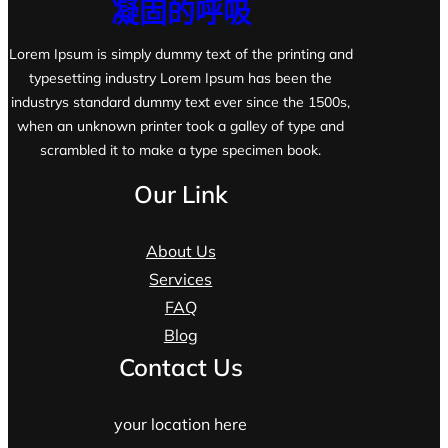
凝固的呼吸
Lorem Ipsum is simply dummy text of the printing and
typesetting industry Lorem Ipsum has been the
industrys standard dummy text ever since the 1500s,
when an unknown printer took a galley of type and
scrambled it to make a type specimen book.
Our Link
About Us
Services
FAQ
Blog
Contact Us
your location here