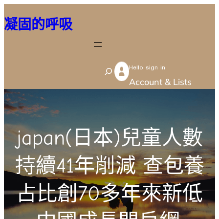
跳
凝固的呼吸
至
主
要
Hello sign in
內
S
Account & Lists
容
e
a
r
japan(日本)兒童人數
c
h
持續41年削減 查包養
占比創70多年來新低