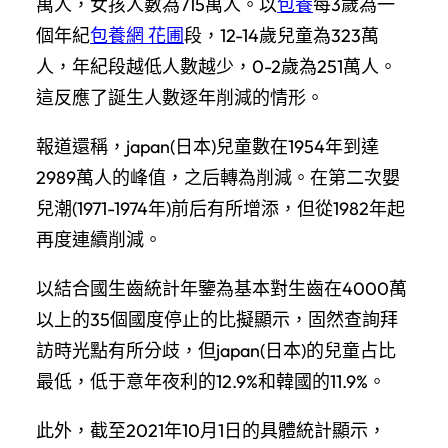
萬人，女孩人數為715萬人。以
包養
每3歲為一
個年紀
包養網 花圃
段，12-14歲兒童為323萬
人，年紀段越低人數越少，0-2歲為251萬人。
這反應了誕生人數逐年削減的情形。
報道還稱，japan(日本)兒童數在1954年到達
2989萬人的峰值，之后轉為削減。在第二次嬰
兒潮(1971-1974年)前后有所增添，但從1982年起
再度連續削減。
以結合國生齒統計年鑒為基本對生齒在4000萬
以上的35個國度停止的比擬顯示，固然查詢拜
訪時光點有所分歧，但japan(日本)的兒童占比
最低，低于意年夜利的12.9%和韓國的11.9%。
此外，截至2021年10月1日的具體統計顯示，