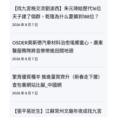
【找九宮格交流劉渝西】朱元璋給歷代16位
天子建了個群，乾隆為什么要擴到188位？
2026 年 8 月 7 日
OSDER奧斯德汽車材料治愈瑤鄉童心，廣東
醫服務隊將音樂帶進田間地頭
2026 年 8 月 7 日
繁育優質種羊 推進量質齊升（新春走下層）
查包養網站比擬_中國網
2026 年 8 月 7 日
【張平易近生】江蘇常州文廟年夜成找九宮