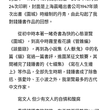
24次印刷，封面是上海晨曦出書公司1947年頭
次出書《圍城》時繪制的丹青，由此勾起了我
對錢鍾書作品的回想。
從初中時本著一睹奇書為快的心態瀏覽
《圍城》，到高中時霧里看花讀《管錐編》
《談藝錄》，再到為小說集《人·獸·鬼》中的名
篇《貓》寫過一篇書評，進圍某征文競賽，其
間補完了錢鍾書的《七綴集》《寫在人生邊
上》等作品，全部先生時期，錢鍾書成了除魯
迅、張愛玲、王小波之外，我瀏覽最多的古代
中文作家。
寫文人 但少有文人的自憐和酸腐