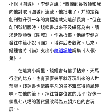
小說《圍城》，李健吾說：“西諦師長教師和我
向他討取《圍城》連載，他批准了，并約定從
創刊號升引一年的篇幅連載完這部長篇。”但在
創刊號組版時，錢鍾書以來不及繕寫為由，請
求延期頒發《圍城》，作為抵償，他給李健吾
發往中篇小說《貓》，博得后者觀賞。后來，
錢鍾書將《貓》支出小
舞蹈場地
說集《人·獸·
鬼》。
在這篇小說里，錢鍾書有信手拈來、天馬
行空的比方，也有寥寥幾筆就浮現出來的人世
荒謬。錢鍾書也能將平凡的景不雅寫得饒風趣
味。在他的筆下，掉往首都位置的北平“好像一
個亂七八糟的舊貨攤改稱為五顏六色的古玩
展”。