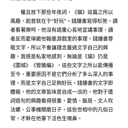
權且放下那些年夜詞，《貓》這篇之所以
風趣，起首就在于“好玩”。錢鍾書寫得松弛，讀
者看著樂呵，他沒有語重心長地宣講事理，讀
者反而愛琢磨他翰墨游戲里的事理。錢鍾書尊
敬文字，所以不會讓理念蓋過文字自己的興
趣，我很是私家地感到，無論是《貓》仍是
《圍城》《管錐編》，這些文字之所以能傳播
至今，重要原因不是它們分析了多么深入的事
理，而是文字自己足夠好玩，錢鍾書的文字即
體裁，他的文章氣味是自成一派的，他對于遣
詞造句的興趣看得很重，愛情、飯局、文人吹
法螺、公事機關磨日子，這些世相中的凡俗日
常，才幹在他筆下活色生噴鼻。