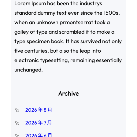
Lorem Ipsum has been the industrys
standard dummy text ever since the 1500s,
when an unknown prmontserrat took a
galley of type and scrambled it to make a
type specimen book. It has survived not only
five centuries, but also the leap into
electronic typesetting, remaining essentially
unchanged.
Archive
2026 年 8 月
2026 年 7 月
2026 年 6 月