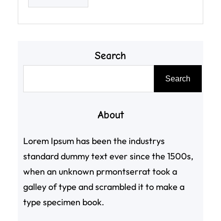
Search
搜
Search
尋
About
Lorem Ipsum has been the industrys
standard dummy text ever since the 1500s,
when an unknown prmontserrat took a
galley of type and scrambled it to make a
type specimen book.