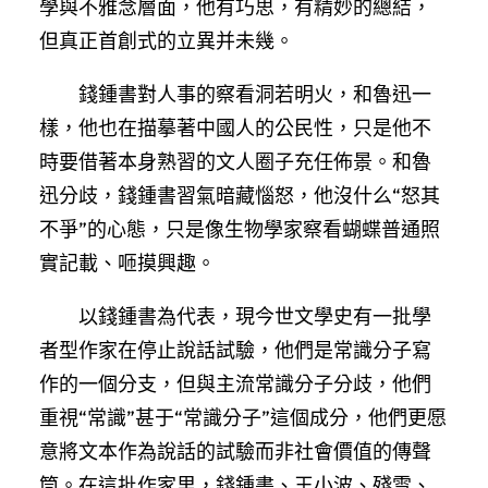
學與不雅念層面，他有巧思，有精妙的總結，
但真正首創式的立異并未幾。
錢鍾書對人事的察看洞若明火，和魯迅一
樣，他也在描摹著中國人的公民性，只是他不
時要借著本身熟習的文人圈子充任佈景。和魯
迅分歧，錢鍾書習氣暗藏惱怒，他沒什么“怒其
不爭”的心態，只是像生物學家察看蝴蝶普通照
實記載、咂摸興趣。
以錢鍾書為代表，現今世文學史有一批學
者型作家在停止說話試驗，他們是常識分子寫
作的一個分支，但與主流常識分子分歧，他們
重視“常識”甚于“常識分子”這個成分，他們更愿
意將文本作為說話的試驗而非社會價值的傳聲
筒。在這批作家里，錢鍾書、王小波、殘雪、