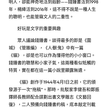
明人，卻能神奇地活到遐齡——錢鍾書活到1998
年，楊絳活到2016年，這不得不說是一種人生
的聰明，也能管窺文人的二重性。
好玩是文字的重要興趣
眾人議論錢鍾書，談得最多的即是《圍
城》《管錐編》，《人·獸·鬼》中有一篇
《貓》，卻是也可以作為懂得他的小小窗口。
錢鍾書的聰慧和小家子氣，這兩種看似牴觸的
特質，實在都在這一篇小說里顯露無遺。
《貓》創作于1944年4月1日之前，它的頒
發源于一次“拖稿”。那時，批駁家李健吾和鄭振
鐸師長教師配合謀劃出書文學雜志《文藝回
復》，二人預備向錢鍾書約稿，底本敲定刊載