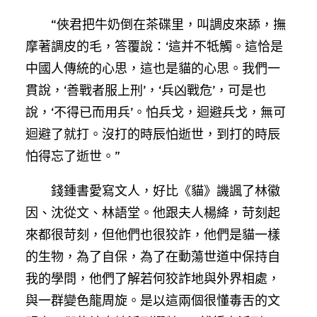
“俠君把牛奶倒在茶碟里，叫調皮來舔，撫
摩著調皮的毛，答覆說：‘這并不牴觸。這恰是
中國人傳統的心思，這也是貓的心思。我們一
貫說，‘善戰者服上刑’，‘兵凶戰危’，可是也
說，‘不得已而用兵’。怕兵戈，迴避兵戈，無可
迴避了就打。沒打的時辰怕逝世，到打的時辰
怕得忘了逝世。”
錢鍾書愛寫文人，好比《貓》譏諷了林徽
因、沈從文、林語堂。他跟夫人楊絳，苛刻起
來都很苛刻，但他們也很狡詐，他們是貓一樣
的生物，為了自保，為了在動蕩世道中保持自
我的學問，他們了解若何狡詐地與外界相處，
與一群變色龍周旋。是以這兩個很懂毒舌的文