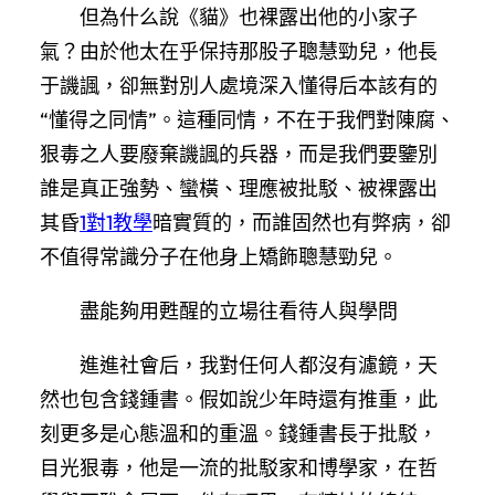
但為什么說《貓》也裸露出他的小家子
氣？由於他太在乎保持那股子聰慧勁兒，他長
于譏諷，卻無對別人處境深入懂得后本該有的
“懂得之同情”。這種同情，不在于我們對陳腐、
狠毒之人要廢棄譏諷的兵器，而是我們要鑒別
誰是真正強勢、蠻橫、理應被批駁、被裸露出
其昏
1對1教學
暗實質的，而誰固然也有弊病，卻
不值得常識分子在他身上矯飾聰慧勁兒。
盡能夠用甦醒的立場往看待人與學問
進進社會后，我對任何人都沒有濾鏡，天
然也包含錢鍾書。假如說少年時還有推重，此
刻更多是心態溫和的重溫。錢鍾書長于批駁，
目光狠毒，他是一流的批駁家和博學家，在哲