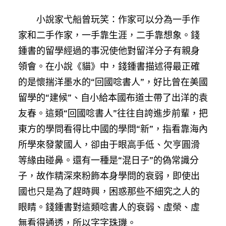
小說家弋船曾玩笑：作家可以分為一手作
家和二手作家，一手靠生涯，二手靠想象。錢
鍾書的留學經過的事況使他對留洋分子有親身
領會。在小說《貓》中，錢鍾書描述得最正確
的是懷揣洋墨水的“回國唸書人”，好比曾在美國
留學的“建候”、自小給本國布道士帶了出洋的袁
友春。這類“回國唸書人”往往自誇進步前輩，把
東方的學問看得比中國的學問“新”，指看靠海內
所學來發蒙國人，卻由于眼高手低、欠亨圓滑
等緣由碰鼻。還有一種是“混日子”的偽常識分
子，故作精深來粉飾本身學問的衰弱，即使出
國也只是為了趕時興，困惑那些不細究之人的
眼睛。錢鍾書對這類唸書人的衰弱、虛榮、虛
無看得通透，所以字字珠璣。