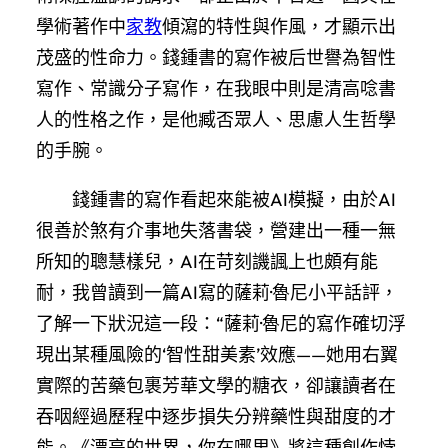
學術著作中
家教
傾瀉的特性與作風，才顯示出
茂盛的性命力。錢鍾書的寫作被后世譽為智性
寫作、常識分子寫作，在我眼中則是清高唸書
人的性格之作，是他臧否眾人、思慮人生哲學
的手腕。
錢鍾書的寫作看起來能被AI模擬，由於AI
很善於煞有介事地失落書袋，營建出一種一無
所知的聰慧樣兒，AI在苛刻譏諷上也頗有能
耐，我曾讀到一篇AI寫的薩莉·魯尼小平話評，
了解一下狀況這一段：“薩莉·魯尼的寫作確切浮
現出某種風險的‘智性甜美素’效應——她用右翼
實際的苦藥包裹芳華文學的糖衣，卻讓讀者在
吞咽經過歷程中逐步損失分辨藥性與甜度的才
能。《漂亮的世界，你在哪里》將這種創作悖