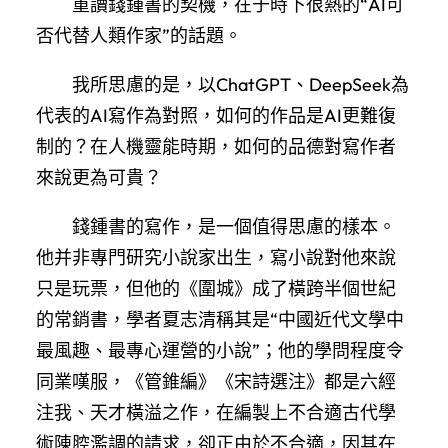
重讀錢鍾書的契機，在于時下很熱的“AI可
否代替人類作家”的話題。
我所思慮的是，以ChatGPT、DeepSeek為
代表的AI寫作為對照，如何的作品是AI更難復
制的？在人機靈能時期，如何的品德對寫作者
來說更為可貴？
錢鍾書的寫作，是一個值得思慮的樣本。
他并非專門研究小說家出生，寫小說對他來說
只是玩票，但他的《圍城》成了橫跨半個世紀
的常銷書，學者夏志清稱其是“中國近代文學中
最風趣、最專心運營的小說”；他的學問程度令
同業嘆服，《管錐編》《宋詩選注》都是六經
注我、天才橫溢之作，在編製上不合適古代學
術陳腔濫調的請求，卻正由於不合適，因其在