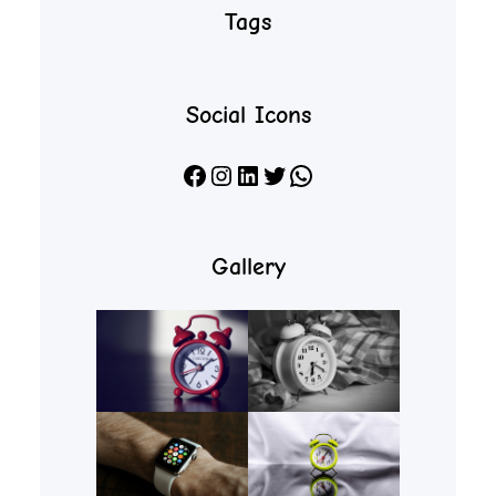
Tags
Social Icons
Facebook
Instagram
LinkedIn
X
WhatsApp
Gallery