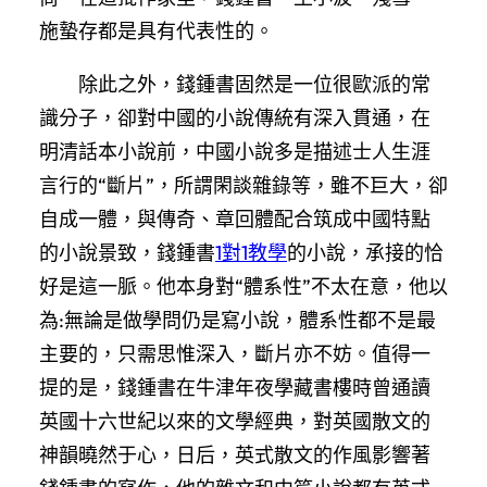
施蟄存都是具有代表性的。
除此之外，錢鍾書固然是一位很歐派的常
識分子，卻對中國的小說傳統有深入貫通，在
明清話本小說前，中國小說多是描述士人生涯
言行的“斷片”，所謂閑談雜錄等，雖不巨大，卻
自成一體，與傳奇、章回體配合筑成中國特點
的小說景致，錢鍾書
1對1教學
的小說，承接的恰
好是這一脈。他本身對“體系性”不太在意，他以
為:無論是做學問仍是寫小說，體系性都不是最
主要的，只需思惟深入，斷片亦不妨。值得一
提的是，錢鍾書在牛津年夜學藏書樓時曾通讀
英國十六世紀以來的文學經典，對英國散文的
神韻曉然于心，日后，英式散文的作風影響著