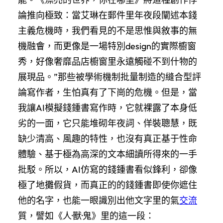
論推向極致：當艾琳在郵件里年夜段闡述本錢
主義危機時，我們看見的不是思惟與敘事的無
機融會，而更像是一場特別design的實際櫥窗
秀，好像奢靡品店櫥窗里永遠觸碰不到什物的
展現品。”那些被學術機制批量制造的縫合型評
論寫作者，生怕真有了下崗的危機。但是，當
我讓AI模擬錢鍾書寫作時，它就裸露了本身低
劣的一面，它只能堆砌年夜詞、佯裝聰慧，既
缺少清高、風趣的特性，也沒有真正基于性命
體驗、基于極為高深的文本細讀所得來的一手
批駁。所以，AI仿寫的錢鍾書看似鋒利，卻像
極了地攤假貨，而真正的的錢鍾書即使你遮住
他的名字，也能一眼識別出他文字里的氣
交流
質，譬如《人·獸·鬼》里的這一段：