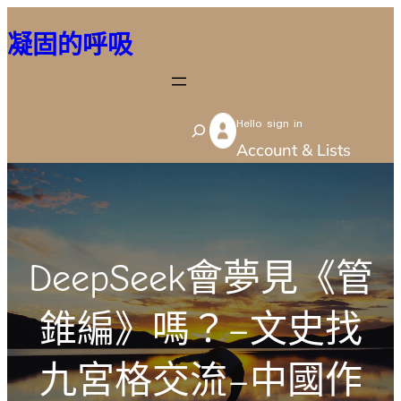
跳
凝固的呼吸
至
主
要
Hello sign in
內
S
Account & Lists
容
e
a
r
c
DeepSeek會夢見《管
h
錐編》嗎？–文史找
九宮格交流–中國作