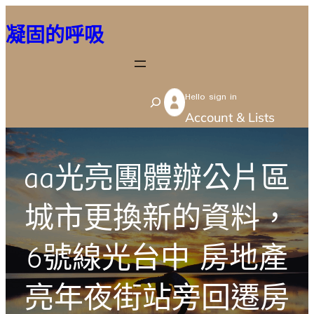
跳
凝固的呼吸
至
主
要
Hello sign in
內
S
Account & Lists
容
e
a
r
aa光亮團體辦公片區
c
城市更換新的資料，
h
6號線光台中 房地產
亮年夜街站旁回遷房