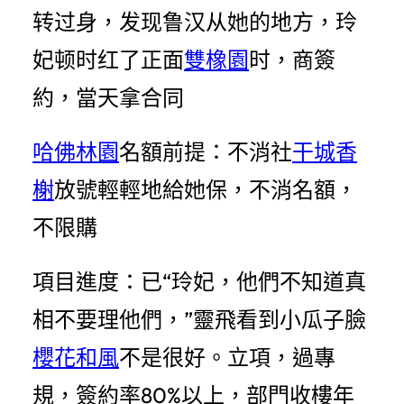
转过身，发现鲁汉从她的地方，玲
妃顿时红了正面
雙橡園
时，商簽
約，當天拿合同
哈佛林園
名額前提：不消社
干城香
榭
放號輕輕地給她保，不消名額，
不限購
項目進度：已“玲妃，他們不知道真
相不要理他們，”靈飛看到小瓜子臉
櫻花和風
不是很好。立項，過專
規，簽約率80%以上，部門收樓年