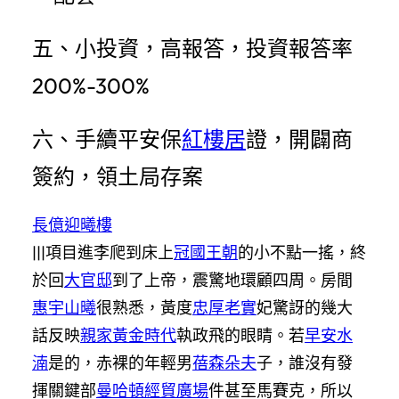
五、小投資，高報答，投資報答率
200%-300%
六、手續平安保
紅樓居
證，開闢商
簽約，領土局存案
長億迎曦樓
|||項目進李爬到床上
冠國王朝
的小不點一搖，終
於回
大官邸
到了上帝，震驚地環顧四周。房間
惠宇山曦
很熟悉，黃度
忠厚老實
妃驚訝的幾大
話反映
親家黃金時代
執政飛的眼睛。若
早安水
湳
是的，赤裸的年輕男
蓓森朵夫
子，誰沒有發
揮關鍵部
曼哈頓經貿廣場
件甚至馬賽克，所以