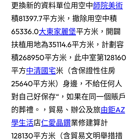
更換新的資料單位用空中
師院美術
積81397.7平方米，撤除用空中積
65336.0
大東家麗堡
平方米，開闢
扶植用地為35114.6平方米，計劃容
積268950平方米，此中室第128160
平方
中清國宅
米（含保證性住房
25640平方米）身邊，不給任何人
對自己好保存“，如果在同一個賬戶
的葬禮。，貿易、辦公及旅
由鉅AZ
學生活
店
仁愛晶鑽
業修建算計
128130平方米（含貿易文明舉措措