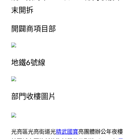
末開拆
開闢商項目部
地鐵6號線
部門收樓圖片
光亮區光亮街道光
精武國寶
亮團體辦公年夜樓