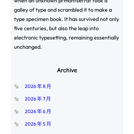
when an unknown prmontserrat took a
galley of type and scrambled it to make a
type specimen book. It has survived not only
five centuries, but also the leap into
electronic typesetting, remaining essentially
unchanged.
Archive
2026 年 8 月
2026 年 7 月
2026 年 6 月
2026 年 5 月