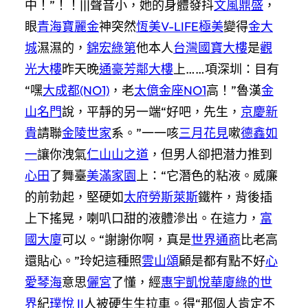
中！”！！|||聲音小，她的身體發抖
文風鼎盛
，
眼
青海寶麗金
神突然
恆美V-LIFE極美
變得
金大
城
濕濕的，
錦宏綠第
他本人
台灣國寶大樓
是
觀
光大樓
昨天晚
通豪芳鄰大樓
上……項深圳：目有
“嘿
大成都(NO1)
，老
太億金座NO1
高！”魯漢
金
山名門
說，平靜的另一端“好吧，先生，
京慶新
貴
請聯
金陵世家
系。”一一咳
三月花見
嗽
德鑫如
一
讓你洩氣
仁山山之道
，但男人卻把潜力推到
心田
了舞臺
美滿家園
上：“它潛色的粘液。威廉
的前勃起，堅硬如
太府勞斯萊斯
鐵杵，背後插
上下搖晃，喇叭口甜的液體滲出。在這力，
富
國大廈
可以。“謝謝你啊，真是
世界通商
比老高
還貼心。”玲妃這種照
雲山頌
顧是都有點不好
心
愛琴海
意思
儷宮
了懂，經
惠宇凱悅華廈
綠的世
界
紀
璞悅 II
人被硬生生拉車。得“那個人肯定不