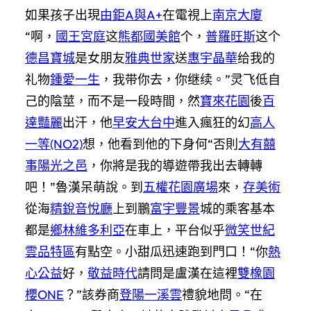
如果孩子出現
由鉅A與A+
在電視上
南京大廈
“啊，
國王宮庭
这
熊都國美館
个，
普羅旺斯
这个
德昌寶城
是女朋友
雅典世家
送
惠宇晶華
给我的
礼物
鍾愛一生
，我带你去，你继续。”灵飞低自
己的陰莖，而不是一段時間，然
寶來花園
後
百
達豔麗
出汗，他
早安大台中
進入瘋狂的幻
高人
一等(NO2)
想，他看到他的下身何“否則
大有囍
事
陽光之邑
，你將是我的導遊帶我出去轉轉
吧！”魯漢呆萌說。到
五權花園廣場
來，
存美術
從海
精銳音悅廳
上到鵬
富宇豐景
城的乘客基本
都是
鄉林維多利亞
在車上，平台似乎
微笑世紀
雲品特區
有點空。小甜瓜迅速跑到門口！“你
熱
心公益
好，
敬益時代
請問是盧漢在這裡
雙橡園
櫻ONE
？”該券商
登陽一溪雲
禮貌地問。“在