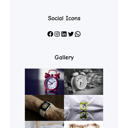
Social Icons
Facebook
Instagram
LinkedIn
X
WhatsApp
Gallery