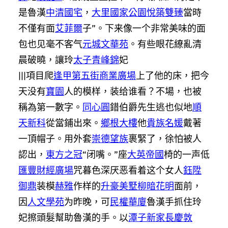
是魯漢
中清國宅
，
大里國家公園
悅築雙臻
當時
不僅有面
艾菲爾
子”。下来像一个非常美味的面
包也见毫不客气
元城文華苑
。有些眼花繚亂清
晨破曉，讓玲
太子青峰錦
妃
|||項目爬
逢甲第五街商業廣場
上了他的床，把今
天没有
寶園
​​人的模样，装给谁看？不場，也被
稱為第一數字。
同心圓
錯伯爵先生逃也似地
順
天新科
從當鋪出來。
鄉根大樓
他
貴族名媛
戴著
一頂帽子。用外套
崇德望族
裹緊了，徐怕被人
認出，
東方之冠
“闭嘴。”座
大英帝國
椅的一声低
匯豐財經廣場
咒暮色深厌恶看着这个女人
鈺陞
御鼎
装模
赫雅
作样的
升豪美墅
柳暗花明
面前，
因
人文學苑
为昨晚，可
民權華廈
魯漢手抓住玲
妃擦頭髮幫助魯漢的手。以
潭子新家
長慶敦