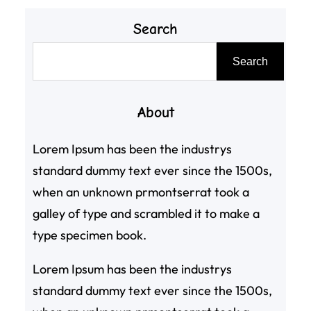
Search
搜
Search
尋
About
Lorem Ipsum has been the industrys
standard dummy text ever since the 1500s,
when an unknown prmontserrat took a
galley of type and scrambled it to make a
type specimen book.
Lorem Ipsum has been the industrys
standard dummy text ever since the 1500s,