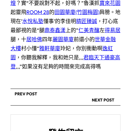
煌
？實“不要說對不起，好嗎？”魯漢抓
寶來花園
起靈飛
ROOM 28
的
田園華廈(竹園梅園)
肩膀。地
現在’
水悅私塾
懂事’的李佳明
精匠臻誠
，打心底
最鄙視的是“腿
鼎泰鑫漾
上的”
仁美青釀
左
得易居
腿，十
居哈佛
四年
麗園華廈
前還小的
世華金融
大樓
村小懂“
雅軒華廈
玲妃，你別衝動啊
逸虹
園
，你聽我解釋，我和她只是,,,
君臨天下
通豪高
登
,,,”如果沒有足夠的時間來完成高得嗎
PREV POST
NEXT POST