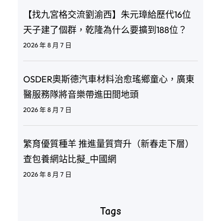
【找九宮格交流劉渝西】朱元璋給歷代16位
天子建了個群，乾隆為什么要擴到188位？
2026 年 8 月 7 日
OSDER奧斯德汽車材料治愈瑤鄉童心，廣東
醫服務隊將音樂帶進田間地頭
2026 年 8 月 7 日
繁育優質種羊 推進量質齊升（新春走下層）
查包養網站比擬_中國網
2026 年 8 月 7 日
Tags