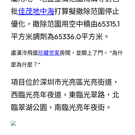
批
佳茂地中海
打算擬撤除范圍停止
優化，撤除范圍用空中積由65315.1
平方米調劑為65336.0平方米。
盧漢泠飛邋
珍藏世家
房間，並關上了門。 “為什
麼為什麼？”
項目位於深圳市光亮區光亮街道，
西臨光亮年夜道，東臨光翠路，北
臨翠湖公園，南臨光亮年夜街。