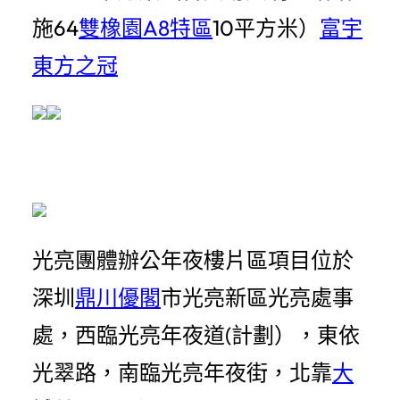
施64
雙橡園A8特區
10平方米）
富宇
東方之冠
光亮團體辦公年夜樓片區項目位於
深圳
鼎川優閣
市光亮新區光亮處事
處，西臨光亮年夜道(計劃），東依
光翠路，南臨光亮年夜街，北靠
大