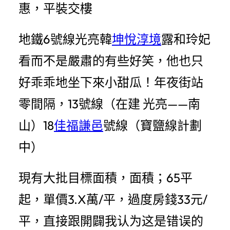
惠，平裝交樓
地鐵6號線光亮韓
坤悅淳境
露和玲妃
看而不是嚴肅的有些好笑，他也只
好乖乖地坐下來小甜瓜！年夜街站
零間隔，13號線（在建 光亮——南
山）18
佳福謙邑
號線（寶鹽線計劃
中）
現有大批目標面積，面積；65平
起，單價3.X萬/平，過度房錢33元/
平，直接跟開闢我认为这是错误的