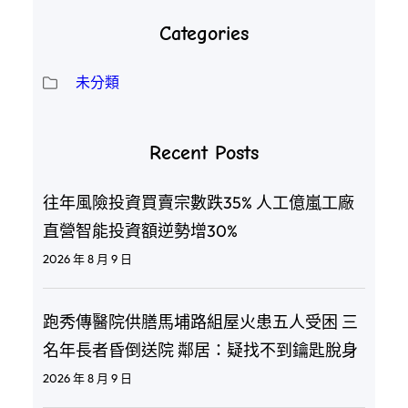
Categories
未分類
Recent Posts
往年風險投資買賣宗數跌35% 人工億嵐工廠
直營智能投資額逆勢增30%
2026 年 8 月 9 日
跑秀傳醫院供膳馬埔路組屋火患五人受困 三
名年長者昏倒送院 鄰居：疑找不到鑰匙脫身
2026 年 8 月 9 日