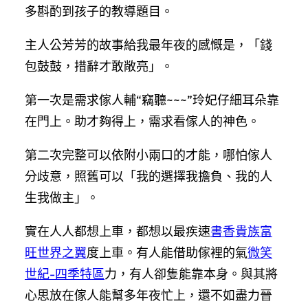
多斟酌到孩子的教導題目。
主人公芳芳的故事給我最年夜的感慨是，「錢
包鼓鼓，措辭才敢敞亮」。
第一次是需求傢人輔“竊聽~~~”玲妃仔細耳朵靠
在門上。助才夠得上，需求看傢人的神色。
第二次完整可以依附小兩口的才能，哪怕傢人
分歧意，照舊可以「我的選擇我擔負、我的人
生我做主」。
實在人人都想上車，都想以最疾速
書香貴族
富
旺世界之翼
度上車。有人能借助傢裡的氣
微笑
世紀-四季特區
力，有人卻隻能靠本身。與其將
心思放在傢人能幫多年夜忙上，還不如盡力晉