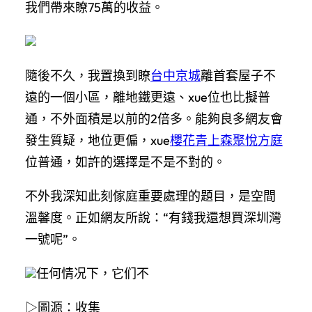
我們帶來瞭75萬的收益。
隨後不久，我置換到瞭
台中京城
離首套屋子不
遠的一個小區，離地鐵更遠、xue位也比擬普
通，不外面積是以前的2倍多。能夠良多網友會
發生質疑，地位更偏，xue
櫻花青上森
聚悅方庭
位普通，如許的選擇是不是不對的。
不外我深知此刻傢庭重要處理的題目，是空間
溫馨度。正如網友所說：“有錢我還想買深圳灣
一號呢”。
任何情况下，它们不
▷圖源：收集