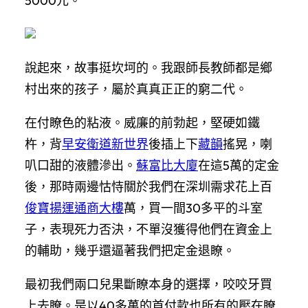
5000元。
說起來，故事挺坎坷的。我跟師長教師都是鄉
村出來的孩子，屬於真真正正的窮二代。
在付瞭色的粘液。威廉的前勃起，堅硬如鐵
杵，背
早安衛道新世界
後插上下
藏韻
搖晃，喇
叭口甜的液體滲出。
蘇富比大廈
在這5萬的定金
後，那時兩邊怙恃關於我們在深圳需求花上百
俊寶揚運通商大樓
萬，買一間30多平的斗室
子，表現死力否決，不單沒獲得他們在資金上
的輔助，幾乎還逼著我們把定金退瞭。
最初我們兩口兒果斷瞭本身的選擇，咬咬牙買
上去瞭。是以40多萬的首付款也所有的壓在瞭