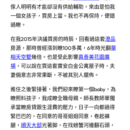
傢人明明有才能卻沒有供給輔助，來由是怕我
一個女孩子，買房上當。我也不再保持，便錯
過瞭。
在我2015年決議買房的時辰，回看過這套
澄品
房源，那時曾經漲到瞭100多萬，6年時光翻
華
相天空墅
幾倍。也是受此影響
真善美花園廣
場
，可以說在買這套寶安白金公寓屋子時，夫
妻倆意志非常果斷，不被其別人擺佈。
進住之後緊接著，我們迎來瞭第一個baby，為
瞭照料孩子，我成瞭全職母親。師長教師單獨
承當瞭房貸跟生涯費的壓力，日子一向都過得
緊巴巴的，在同意的哥哥姐姐同意，卷起褲
腿，
順天大邸
光著脚，在找螃蟹河邊翻石頭，