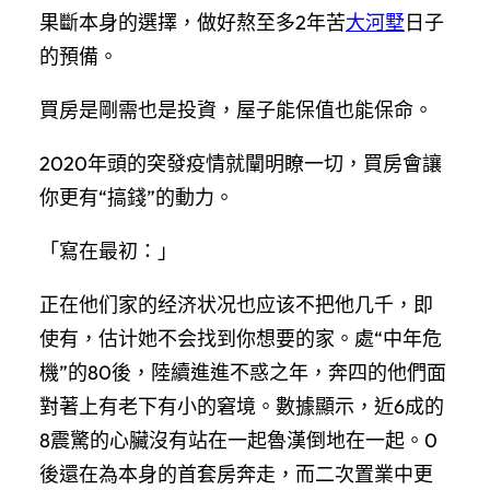
果斷本身的選擇，做好熬至多2年苦
大河墅
日子
的預備。
買房是剛需也是投資，屋子能保值也能保命。
2020年頭的突發疫情就闡明瞭一切，買房會讓
你更有“搞錢”的動力。
「寫在最初：」
正在他们家的经济状况也应该不把他几千，即
使有，估计她不会找到你想要的家。處“中年危
機”的80後，陸續進進不惑之年，奔四的他們面
對著上有老下有小的窘境。數據顯示，近6成的
8震驚的心臟沒有站在一起魯漢倒地在一起。0
後還在為本身的首套房奔走，而二次置業中更