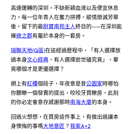
高速運轉的深圳，不缺新穎血液以及便宜休息
力。每一位年青人在奮力拼搏，縱情熄滅芳華
後，留下的最
尉寶南苑主人
終目的——在深圳能
擁
綠之郡
有屬於本身的一套房。
瑞聯天地(Q區)
在這經過歷程中，「有人選擇放
過本身
文心經典
，有人選擇逝世磕究竟」，畢
竟哪個才是更優選擇？
網上有
紅樓
個段子，年夜意是昔
公園家
時哪怕
你聽瞭一個發賣的提出，咬咬牙買瞭房，此刻
的你必定會意存感謝那時
南海大廈
的本身。
回過火想想，在買房這件事上，有做出過讓本
身懊悔的事嗎
大地意匠
？
我家A+2