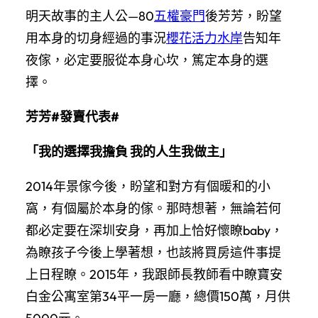
明天故事的主人公—80
五權豪門
後芳芳，盼望
用本身的切身經過的事況
櫻花活力水岸
告知年
夜傢，必定要服從本身心坎，篤定本身的選
擇。
芳芳#發賣代表#
「我的選擇我擔負 我的人生我做主」
2014年景傢今後，盼望和對方有個暖和的小
窩，有個屬於本身的傢。那時想著，無論若何
都必定要在深圳安身，再加上恰好懷瞭baby，
為瞭孩子今後上學著想，也該將買房這件事提
上日程瞭。2015年，我跟師長教師看中瞭寶安
白金公寓室第34平一房一廳，總價150萬，月供