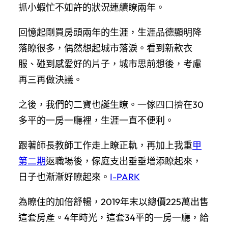
抓小蝦忙不如許的狀況連續瞭兩年。
回憶起剛買房頭兩年的生涯，生涯品德顯明降
落瞭很多，偶然想起城市落淚。看到新款衣
服、碰到感愛好的片子，城市思前想後，考慮
再三再做決議。
之後，我們的二寶也誕生瞭。一傢四口擠在30
多平的一房一廳裡，生涯一直不便利。
跟著師長教師工作走上瞭正軌，再加上我重
甲
第二期
返職場後，傢庭支出垂垂增添瞭起來，
日子也漸漸好瞭起來。
I-PARK
為瞭住的加倍舒暢，2019年末以總價225萬出售
這套房產。4年時光，這套34平的一房一廳，給