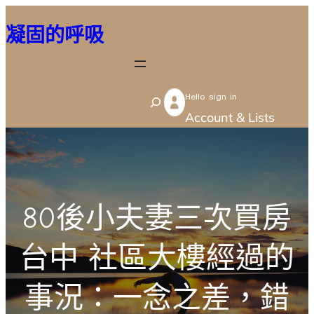
跳
凝固的呼吸
至
主
要
Hello sign in
內
S
Account & Lists
容
e
a
r
c
80後小夫妻三次買房
h
台中 社區大樓經過的
事況：一念之差，錯