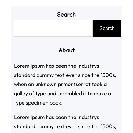
Search
搜
Search
尋
About
Lorem Ipsum has been the industrys
standard dummy text ever since the 1500s,
when an unknown prmontserrat took a
galley of type and scrambled it to make a
type specimen book.
Lorem Ipsum has been the industrys
standard dummy text ever since the 1500s,