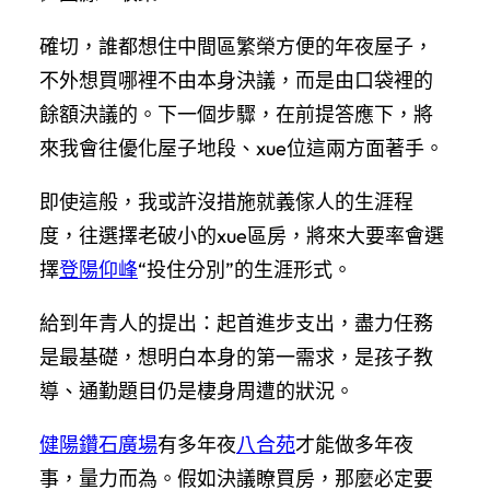
確切，誰都想住中間區繁榮方便的年夜屋子，
不外想買哪裡不由本身決議，而是由口袋裡的
餘額決議的。下一個步驟，在前提答應下，將
來我會往優化屋子地段、xue位這兩方面著手。
即使這般，我或許沒措施就義傢人的生涯程
度，往選擇老破小的xue區房，將來大要率會選
擇
登陽仰峰
“投住分別”的生涯形式。
給到年青人的提出：起首進步支出，盡力任務
是最基礎，想明白本身的第一需求，是孩子教
導、通勤題目仍是棲身周遭的狀況。
健陽鑽石廣場
有多年夜
八合苑
才能做多年夜
事，量力而為。假如決議瞭買房，那麼必定要