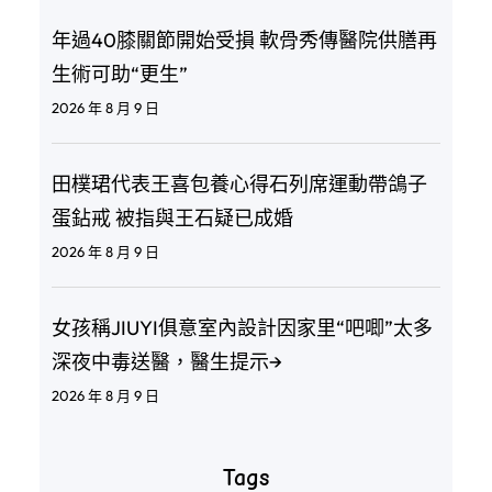
年過40膝關節開始受損 軟骨秀傳醫院供膳再
生術可助“更生”
2026 年 8 月 9 日
田樸珺代表王喜包養心得石列席運動帶鴿子
蛋鉆戒 被指與王石疑已成婚
2026 年 8 月 9 日
女孩稱JIUYI俱意室內設計因家里“吧唧”太多
深夜中毒送醫，醫生提示→
2026 年 8 月 9 日
Tags