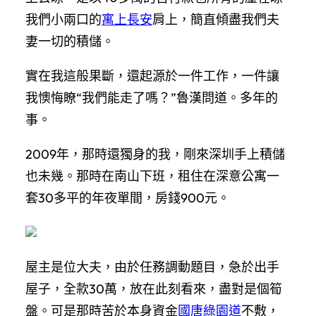
我們小兩口的
寓上長安
肩上，簡直傾盡我們夫
妻一切的積儲。
實在我這般果斷，還起源於一件工作，一件讓
我懊悔瞭“我們能走了嗎？”魯漢問道。多年的
事。
2009年，那時還獨身的我，剛來深圳手上積儲
也未幾。那時在南山下班，租住在深意公寓一
套30多平的年夜單間，房錢900元。
屋主是位大夫，由於任務調動題目，急於出手
屋子，全款30萬，放在此刻看來，盡對是個筍
盤。可是那時苦於本身資金
國唐綠園道
不敷，