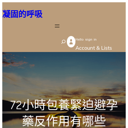
跳
凝固的呼吸
至
主
要
Hello sign in
內
S
Account & Lists
容
e
a
r
c
h
72小時包養緊迫避孕
藥反作用有哪些