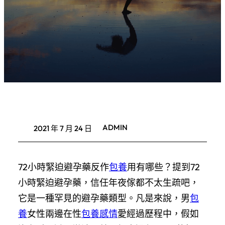
ADMIN
2021 年 7 月 24 日
72小時緊迫避孕藥反作
包養
用有哪些？提到72
小時緊迫避孕藥，信任年夜傢都不太生疏吧，
它是一種罕見的避孕藥類型。凡是來說，男
包
養
女性兩邊在性
包養感情
愛經過歷程中，假如