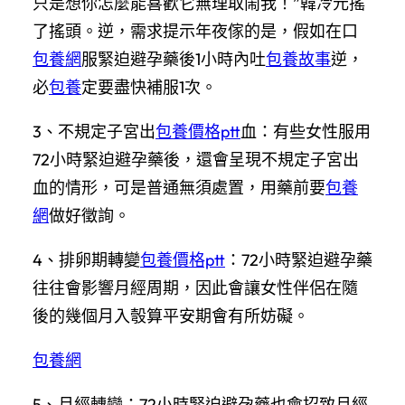
只是想你怎麼能喜歡它無理取鬧我！”韓冷元搖
了搖頭。逆，需求提示年夜傢的是，假如在口
包養網
服緊迫避孕藥後1小時內吐
包養故事
逆，
必
包養
定要盡快補服1次。
3、不規定子宮出
包養價格ptt
血：有些女性服用
72小時緊迫避孕藥後，還會呈現不規定子宮出
血的情形，可是普通無須處置，用藥前要
包養
網
做好徵詢。
4、排卵期轉變
包養價格ptt
：72小時緊迫避孕藥
往往會影響月經周期，因此會讓女性伴侶在隨
後的幾個月入彀算平安期會有所妨礙。
包養網
5、月經轉變：72小時緊迫避孕藥也會招致月經