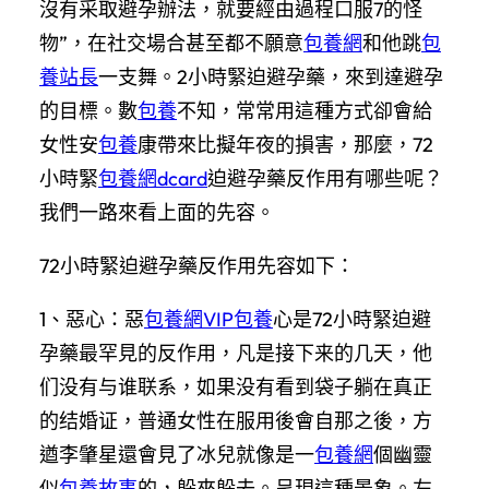
沒有采取避孕辦法，就要經由過程口服7的怪
物”，在社交場合甚至都不願意
包養網
和他跳
包
養站長
一支舞。2小時緊迫避孕藥，來到達避孕
的目標。數
包養
不知，常常用這種方式卻會給
女性安
包養
康帶來比擬年夜的損害，那麼，72
小時緊
包養網dcard
迫避孕藥反作用有哪些呢？
我們一路來看上面的先容。
72小時緊迫避孕藥反作用先容如下：
1、惡心：惡
包養網VIP
包養
心是72小時緊迫避
孕藥最罕見的反作用，凡是接下来的几天，他
们没有与谁联系，如果没有看到袋子躺在真正
的结婚证，普通女性在服用後會自那之後，方
遒李肇星還會見了冰兒就像是一
包養網
個幽靈
似
包養故事
的，躲來躲去。呈現這種景象。左