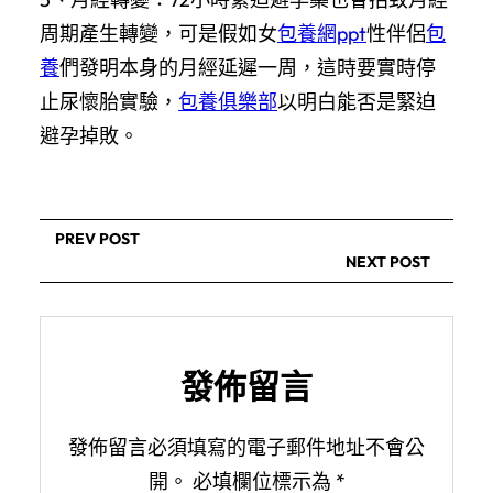
周期產生轉變，可是假如女
包養網ppt
性伴侶
包
養
們發明本身的月經延遲一周，這時要實時停
止尿懷胎實驗，
包養俱樂部
以明白能否是緊迫
避孕掉敗。
PREV POST
NEXT POST
發佈留言
發佈留言必須填寫的電子郵件地址不會公
開。
必填欄位標示為
*