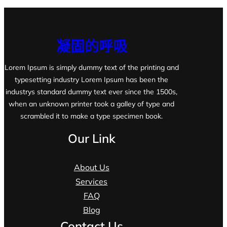
凝固的呼吸
Lorem Ipsum is simply dummy text of the printing and
typesetting industry Lorem Ipsum has been the
industrys standard dummy text ever since the 1500s,
when an unknown printer took a galley of type and
scrambled it to make a type specimen book.
Our Link
About Us
Services
FAQ
Blog
Contact Us