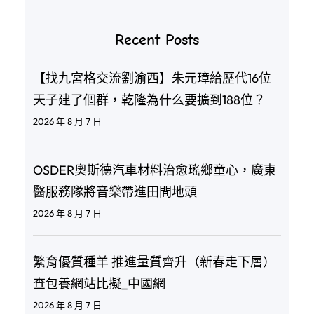
Recent Posts
【找九宮格交流劉渝西】朱元璋給歷代16位
天子建了個群，乾隆為什么要擴到188位？
2026 年 8 月 7 日
OSDER奧斯德汽車材料治愈瑤鄉童心，廣東
醫服務隊將音樂帶進田間地頭
2026 年 8 月 7 日
繁育優質種羊 推進量質齊升（新春走下層）
查包養網站比擬_中國網
2026 年 8 月 7 日