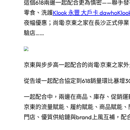
這個618兩邊一起配合更為慎密——聯手發布
零食、洗護
Klook 永豐 大戶卡 dawho
Klo
夜幅優惠；尚電·京東之家在長沙正式停
驗店……
京東與步步高一起配合的尚電·京東之家外
從告竣一起配合協定到618銷量環比暴增3
一起配合中，兩邊在商品、庫存、促銷運
京東的流量賦能、履約賦能、商品賦能、
門店、優質供給鏈與brand上風互補，