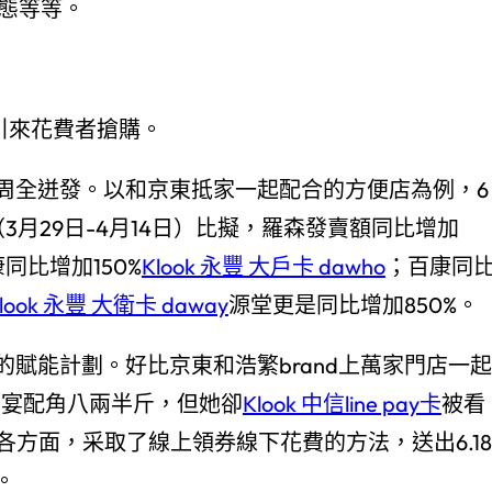
態等等。
蝦引來花費者搶購。
周全迸發。以和京東抵家一起配合的方便店為例，6
（3月29日-4月14日）比擬，羅森發賣額同比增加
同比增加150%
Klook 永豐 大戶卡 dawho
；百康同
look 永豐 大衛卡 daway
源堂更是同比增加850%。
賦能計劃。好比京東和浩繁brand上萬家門店一起
物盛宴配角八兩半斤，但她卻
Klook 中信line pay卡
被看
各方面，采取了線上領券線下花費的方法，送出6.18
。