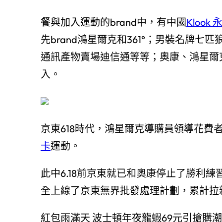
餐與加入運動的brand中，有中國
Klook
先brand鴻星爾克和361°；男裝名牌七
通訊產物賣場迪信通等等；奧康、鴻星爾
入。
京東618時代，鴻星爾克導購員領導花費者
卡
運動。
此中6.18前京東就已和奧康停止了勝利練
全上線了京東無界批發處理計劃，累計拉
紅包雨滿天 波士頓年夜龍蝦69元引搶購潮