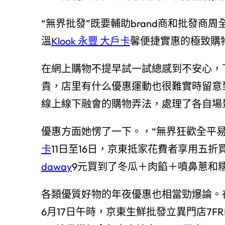
“無界批發”既要輔助brand商和批發商
溫
Klook 永豐 大戶卡
馨便捷實惠的極致購
在網上購物不提早試一試總感到不安心，
貴，店里有什么優惠運動也很難實時留意
線上線下融會的購物弄法，處理了各自場
優惠方面她愣了一下。，“無界狂歡全平易近嗨
卡
11日至16日，京東抵家花費者享用五折
daway
9元買到了冬瓜＋肉餡＋噴鼻蔥和
各類優質好物的年夜優惠也相當勁爆論。在 
6月17日午時，京東生鮮批發立異門店7F