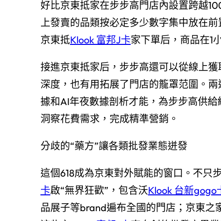
好比京東抵家在步步高門店內設置跨越10
上發賣的品類按必定多少數字集中放在前
京東抵
Klook 富邦J卡
家下單后，商品在1
接進京東抵家后，步步高還可以從線上獲
深度，也有用拓展了門店的籠罩范圍。兩
據和AI年夜數據剖析才能，為步步高供
洞察花費需求，完成精準營銷。
分歧的“藥方”讓各類批發業態迸發
這個618成為京東對外賦能的窗口。不只
卡
啟“無界狂歡”，包含沃
Klook 台新gogo
品展子等brand遍布全國的門店；京東