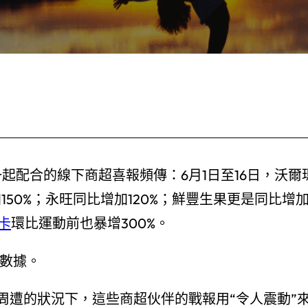
一起配合的線下商超喜報頻傳：6月1日至16日，沃爾
150%；永旺同比增加120%；鮮豐生果更是同比增
J卡
環比運動前也暴增300%。
賣數據。
周遭的狀況下，這些商超伙伴的戰報用“令人震動”