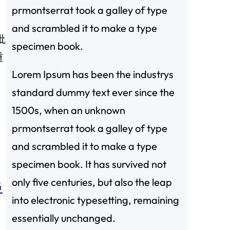
prmontserrat took a galley of type
and scrambled it to make a type
批
specimen book.
重
Lorem Ipsum has been the industrys
standard dummy text ever since the
1500s, when an unknown
prmontserrat took a galley of type
and scrambled it to make a type
specimen book. It has survived not
only five centuries, but also the leap
戶
into electronic typesetting, remaining
essentially unchanged.