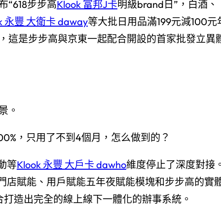
“618步步高
Klook 富邦J卡
明級brand日”，白酒、
ok 永豐 大衛卡 daway
等大批日用品滿199元減100元
業，這是步步高與京東一起配合開設的首家批發立異
景。
00%，只用了不到4個月，怎么做到的？
動等
Klook 永豐 大戶卡 dawho
維度停止了深度對接
門店賦能、用戶賦能五年夜賦能模塊和步步高的實
配合打造出完全的線上線下一體化的辦事系統。