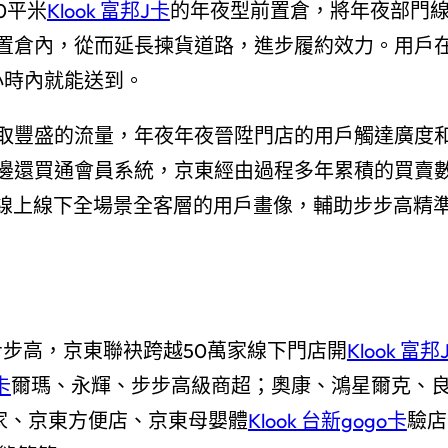
0平米
Klook 富邦J卡
的年夜型前置倉，將年夜部門
置倉內，從而延長揀貨道路，進步履約效力。用戶
小時內就能送到。
取豐盛的流量，年夜年夜晉陞門店的用戶觸達廣度
邊還買通會員系統，京東經由過程多年累積的買賣
給線上線下全場景全客層的用戶畫像，輔助步步高精
步步高，京東聯袂跨越50萬家線下門店開
Klook 富邦
卡
爾瑪、永輝、步步高級商超；奧康、鴻星爾克、
之家、京東方便店、京東母嬰體
Klook 台新gogo卡
驗店