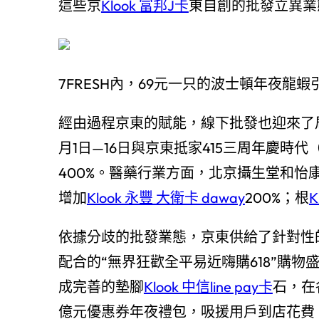
這些京
Klook 富邦J卡
東自創的批發立異業
7FRESH內，69元一只的波士頓年夜龍
經由過程京東的賦能，線下批發也迎來了
月1日—16日與京東抵家415三周年慶時代
400%。醫藥行業方面，北京攝生堂和怡康
增加
Klook 永豐 大衛卡 daway
200%；根
K
依據分歧的批發業態，京東供給了針對性的
配合的“無界狂歡全平易近嗨購618”購
成完善的墊腳
Klook 中信line pay卡
石，在
億元優惠券年夜禮包，吸援用戶到店花費