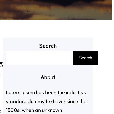
Search
搜
Search
尋
瑪
加
About
Lorem Ipsum has been the industrys
standard dummy text ever since the
1500s, when an unknown
來