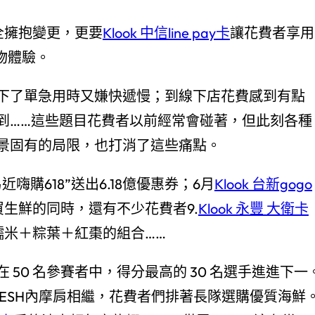
周全擁抱變更，更要
Klook 中信line pay卡
讓花費者享用
物體驗。
下了單急用時又嫌快遞慢；到線下店花費感到有點
到……這些題目花費者以前經常會碰著，但此刻各種
景固有的局限，也打消了這些痛點。
購618”送出6.18億優惠券；6月
Klook 台新gogo
買生鮮的同時，還有不少花費者9.
Klook 永豐 大衛卡
糯米＋粽葉＋紅棗的組合……
50 名參賽者中，得分最高的 30 名選手進進下一
RESH內摩肩相繼，花費者們排著長隊選購優質海鮮