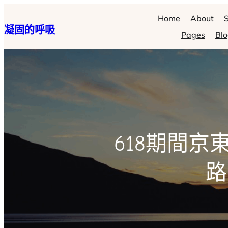
跳
Home
About
S
凝固的呼吸
至
Pages
Bl
主
要
內
容
618期間京
路