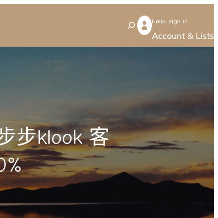
Hello sign in
S
Account & Lists
e
a
r
c
h
klook 客
0%