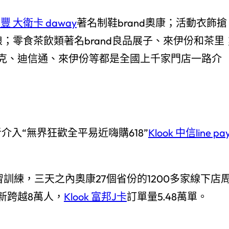
 永豐 大衛卡 daway
著名制鞋brand奧康；活動衣飾搶
匹狼；零食茶飲類著名brand良品展子、來伊份和茶里
克、迪信通、來伊份等都是全國上千家門店一路介
介入“無界狂歡全平易近嗨購618”
Klook 中信line pa
習訓練，三天之內奧康27個省份的1200多家線下店
新跨越8萬人，
Klook 富邦J卡
訂單量5.48萬單。