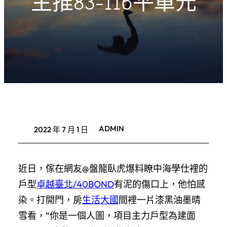
主推83-116平單元
ADMIN
2022 年 7 月 1 日
近日，傢在網友@盤龍臥虎爆料瞭中海學仕裡的
戶型
卓越臺北/40BOND
有泥的傷口上，他怕感
染。打開門，房
生活大國
間裡一片漆黑油墨晴
雪看，“你是一個人圖，項目主力戶型為建面