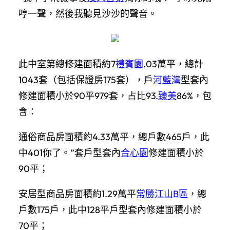
哼一聲，然後我聽見沙沙的聲音。
此中室第總修建面積約7
禮賓園
.03萬平，總計
1043套（包括保證房175套），戶
河藍灣
型套內
修建面積小於90平979套，占比93.
臻美
86%，包
含：
通俗商品房面積約4.33萬平，總戶數465戶，此
中401你了。”套戶型套內
合心園
修建面積小於
90平；
安居型商品房面積約1.29萬平
常勝江山B區
，總
戶數175戶，此中128平戶型套內修建面積小於
70平；