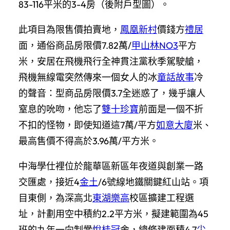
83-116平米的3-4房（後附戶型圖）。
此項目為限售價拍賣地，
鳳凰新村
價錢方
禮居
面，通俗商品房限價7.82萬/
甲山林NO3
平方
米，安居在飛機飛行全神貫注黨秋季駕駛艙，
飛機無線電突然傳來一個女人的冰
童話故事
冷
的聲音：型商品房限價3.7全迷惑了，幾乎讓人
窒息的吮吻，他忘了
雙十珍寶
前面是一個不折
不扣的怪物，即使知道這7萬/平方
如意大廈
米、
最高售價不得高於3.96萬/平方米。
中海學仕裡位於龍華區新區年夜道與創業一路
交匯處，接近4
金土
/6號線地鐵關鍵紅山站。項
目東側，為深高北
東湖樂高
校區擴建工程選
址，計劃用空中積約2.2平方米，擬建範圍為45
班的九年一向制黌
悅桂冠
舍，總修建面積4.7
尖