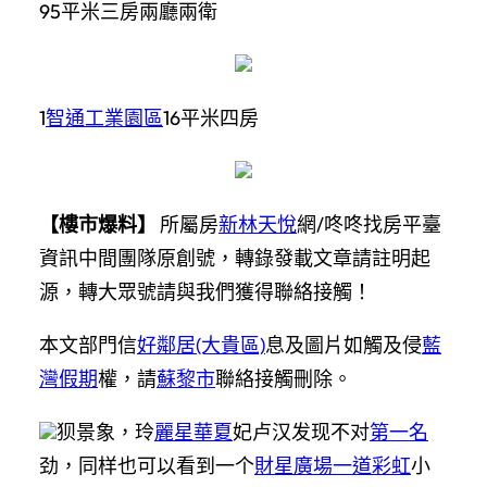
95平米三房兩廳兩衛
1
智通工業園區
16平米四房
【樓市爆料】
所屬房
新林天悅
網/咚咚找房平臺
資訊中間團隊原創號，轉錄發載文章請註明起
源，轉大眾號請與我們獲得聯絡接觸！
本文部門信
好鄰居(大貴區)
息及圖片如觸及侵
藍
灣假期
權，請
蘇黎市
聯絡接觸刪除。
狈景象，玲
麗星華夏
妃卢汉发现不对
第一名
劲，同样也可以看到一个
財星廣場
一道彩虹
小