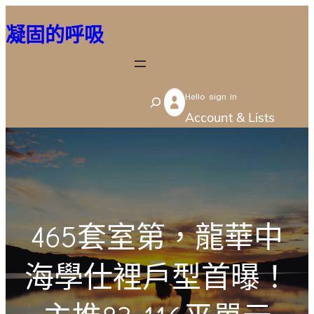
跳
凝固的呼吸
至
主
要
Hello sign in
內
S
Account & Lists
容
e
a
r
c
h
465套室第，龍華中
海學仕裡戶型首曝！