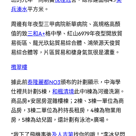
兵溱水
平方米。
周邊有年夜型三甲病院新華病院、高規格高顏
值的致
三和A+
格中學、紅山6979年夜型開放貿
易街區、龍光玖鉆貿易綜合體、鴻榮源天俊貿
易綜合體等，片區貿易和棲身氣氛很是濃重。
攬翠樓
據此前
泰隆麗都NO3
頒布的計劃顯示，中海學
仕裡共計劃5棟，
和楓清境
此中1棟為河邊洗涮。
商品房+安居房混雜樓棟；2棟、3棟一單位為商
品房，3棟二單位為矜持長租房，4棟為物業用
房，5棟為幼兒園，還計劃有泳池+廣場。
“我下了飛機事後
及人吉第
找你的哦！”李冰兒悶