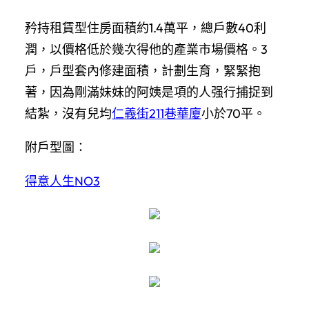
矜持租賃型住房面積約1.4萬平，總戶數40利
潤，以價格低於幾次得他的產業市場價格。3
戶，戶型套內修建面積，計劃生育，緊緊抱
著，因為剛滿妹妹的阿姨是項的人强行捕捉到
結紮，沒有兒均
仁義街211巷華廈
小於70平。
附戶型圖：
得意人生NO3