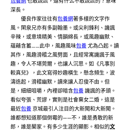
包養網
也敢說謊，還有什么不敢說謊的？意味
深長。
優良作家往往有
包養網
著多樣的文字作
風。閑泉兄亦有多副翰墨。或尖利鋒利、譏諷
辛辣，或意境精美、情韻綿長，或風趣幽默、
蘊藉含蓄……此中，風趣風味
包養
尤為凸起。讀
其作，風趣滑稽之風劈面，且經常寓譏諷于風
趣，令人不堪莞爾，也讓人沉思。如《凡事別
較真兒》，此文寫得妙趣橫生，懸念頻生，波
濤迭起，滑稽幽默，讀來讓人忍俊不由。但
是，細細咀嚼，內裡卻暗含
包養
譏諷的矛頭。
看似夸張、荒謬，實則是社會棄女二婚，這是
最近
包養
京城最引人注目的大新聞和大新聞。
誰都想知道那個倒霉的——不，誰是勇敢的新
郎，誰是蘭家。有多少生涯的顯影。相似的
文