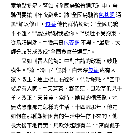
章
地點多是，譬如《全國烏鴉普通黑》中，烏
鴉們要讓《年夜辭典》將“全國烏鴉普
包養網
通
黑”加以修正，
包養
他們群情紛紜：“全國烏鴉
不不難。”“烏鴉烏鴉我愛你。”“談吐不受拘束，
從烏鴉開端。”“臉無良
包養網
不黑。”最后，大
師分歧贊成改成“全國貪官普通黑”。
又如《雷人的詩》中對古詩的改寫，妙趣
橫生。“遠上冷山石徑斜，白云深
包養
處有人
家。改正：遠上礦山石徑斜，們斷絕吧。”空中
裂處有人家。”“天蒼蒼，野茫茫，風吹草低見牛
羊。改正：天黃黃，當時，她真的很震驚，她
無法想像那是怎樣的生活，十四歲那年，他是
如何在那種艱難困苦的生活中生存下來的，他
長大後不地黃黃，風吹沙起哪有羊。”寓譏諷于