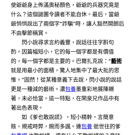
使爺爺身上佈滿奧秘顏色，爺爺的兵器究竟是
什么？這個謎團令讀者不能自休。最后，當爺
爺悄悄說出了兩個字“詐騙”時，讓人豁然開朗后
不由擊節稱賞。
閃小說尋求言約義豐，說話往往字斟句
酌。因篇幅短小，它的每一個字都是有價值
的，每一個字都是主要的。巴爾扎克說：“
藝術
就是用最小的面積，驚人地集中了最大批的思
惟。”固然！從某種意義下去說，閃小說的說話
更是一種減的藝術。濃
包養
墨重彩地展陳襯
著，未必恰當。這一特點，在閑泉兄作品中有
著出色表現。
如《爹也敢說謊》，短小精幹，言簡意
賅，規戒時弊，婉而多諷。連
包養
逝世往的爹