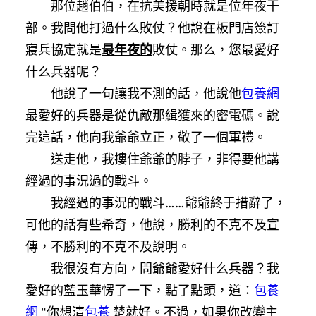
那位趙伯伯，在抗美援朝時就是位年夜干
部。我問他打過什么敗仗？他說在板門店簽訂
寢兵協定就是
最年夜的
敗仗。那么，您最愛好
什么兵器呢？
他說了一句讓我不測的話，他說他
包養網
最愛好的兵器是從仇敵那緝獲來的密電碼。說
完這話，他向我爺爺立正，敬了一個軍禮。
送走他，我摟住爺爺的脖子，非得要他講
經過的事況過的戰斗。
我經過的事況的戰斗……爺爺終于措辭了，
可他的話有些希奇，他說，勝利的不克不及宣
傳，不勝利的不克不及說明。
我很沒有方向，問爺爺愛好什么兵器？我
愛好的藍玉華愣了一下，點了點頭，道：
包養
網
“你想清
包養
楚就好。不過，如果你改變主