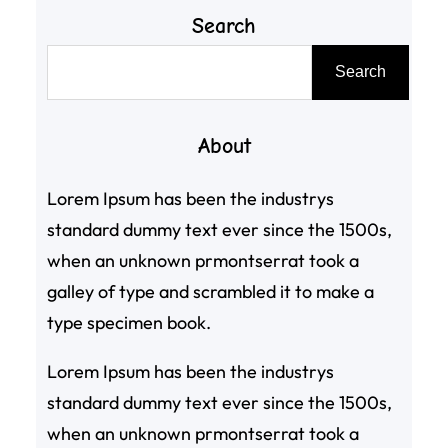
Search
搜
Search
尋
About
Lorem Ipsum has been the industrys
standard dummy text ever since the 1500s,
when an unknown prmontserrat took a
galley of type and scrambled it to make a
type specimen book.
Lorem Ipsum has been the industrys
standard dummy text ever since the 1500s,
when an unknown prmontserrat took a