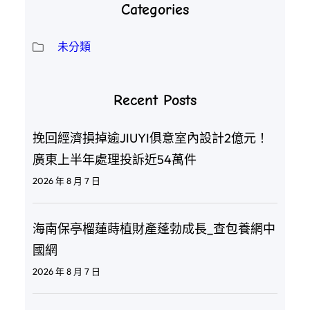
Categories
未分類
Recent Posts
挽回經濟損掉逾JIUYI俱意室內設計2億元！
廣東上半年處理投訴近54萬件
2026 年 8 月 7 日
海南保亭榴蓮蒔植財產蓬勃成長_查包養網中
國網
2026 年 8 月 7 日