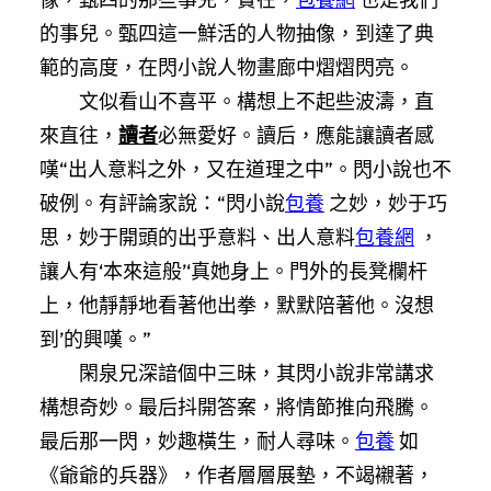
的事兒。甄四這一鮮活的人物抽像，到達了典
範的高度，在閃小說人物畫廊中熠熠閃亮。
文似看山不喜平。構想上不起些波濤，直
來直往，
讀者
必無愛好。讀后，應能讓讀者感
嘆“出人意料之外，又在道理之中”。閃小說也不
破例。有評論家說：“閃小說
包養
之妙，妙于巧
思，妙于開頭的出乎意料、出人意料
包養網
，
讓人有‘本來這般’‘真她身上。門外的長凳欄杆
上，他靜靜地看著他出拳，默默陪著他。沒想
到’的興嘆。”
閑泉兄深諳個中三昧，其閃小說非常講求
構想奇妙。最后抖開答案，將情節推向飛騰。
最后那一閃，妙趣橫生，耐人尋味。
包養
如
《爺爺的兵器》，作者層層展墊，不竭襯著，