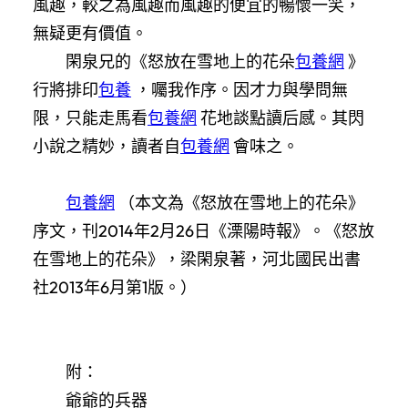
風趣，較之為風趣而風趣的便宜的暢懷一笑，
無疑更有價值。
閑泉兄的《怒放在雪地上的花朵
包養網
》
行將排印
包養
，囑我作序。因才力與學問無
限，只能走馬看
包養網
花地談點讀后感。其閃
小說之精妙，讀者自
包養網
會味之。
包養網
（本文為《怒放在雪地上的花朵》
序文，刊2014年2月26日《溧陽時報》。《怒放
在雪地上的花朵》，梁閑泉著，河北國民出書
社2013年6月第1版。）
附：
爺爺的兵器