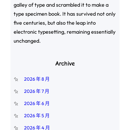
galley of type and scrambled it to make a
type specimen book. It has survived not only
five centuries, but also the leap into
electronic typesetting, remaining essentially
unchanged.
Archive
2026 年 8 月
2026 年 7 月
2026 年 6 月
2026 年 5 月
2026 年 4 月