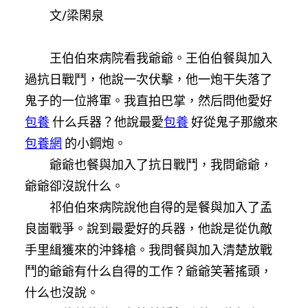
文/梁閑泉
王伯伯來病院看我爺爺。王伯伯餐與加入
過抗日戰鬥，他說一次伏擊，他一炮干失落了
鬼子的一位將軍。我直拍巴掌，然后問他愛好
包養
什么兵器？他說最愛
包養
好從鬼子那繳來
包養網
的小鋼炮。
爺爺也餐與加入了抗日戰鬥，我問爺爺，
爺爺卻沒說什么。
祁伯伯來病院說他自得的是餐與加入了孟
良崮戰爭。說到最愛好的兵器，他說是從仇敵
手里緝獲來的沖鋒槍。我問餐與加入清楚放戰
鬥的爺爺有什么自得的工作？爺爺笑著搖頭，
什么也沒說。