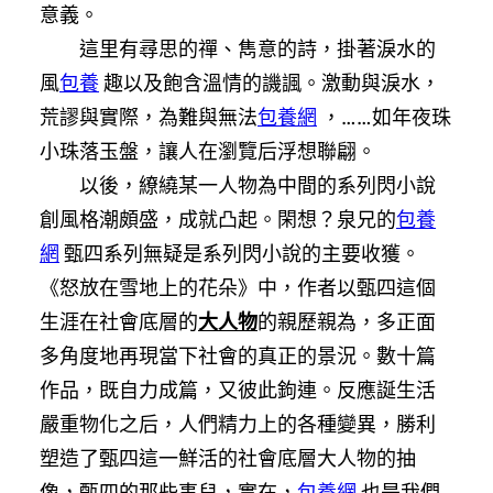
意義。
這里有尋思的禪、雋意的詩，掛著淚水的
風
包養
趣以及飽含溫情的譏諷。激動與淚水，
荒謬與實際，為難與無法
包養網
，……如年夜珠
小珠落玉盤，讓人在瀏覽后浮想聯翩。
以後，繚繞某一人物為中間的系列閃小說
創風格潮頗盛，成就凸起。閑想？泉兄的
包養
網
甄四系列無疑是系列閃小說的主要收獲。
《怒放在雪地上的花朵》中，作者以甄四這個
生涯在社會底層的
大人物
的親歷親為，多正面
多角度地再現當下社會的真正的景況。數十篇
作品，既自力成篇，又彼此鉤連。反應誕生活
嚴重物化之后，人們精力上的各種變異，勝利
塑造了甄四這一鮮活的社會底層大人物的抽
像，甄四的那些事兒，實在，
包養網
也是我們