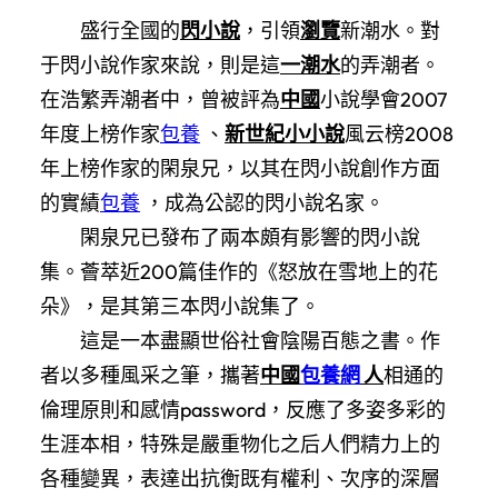
盛行全國的
閃小說
，引領
瀏覽
新潮水。對
于閃小說作家來說，則是這
一潮水
的弄潮者。
在浩繁弄潮者中，曾被評為
中國
小說學會2007
年度上榜作家
包養
、
新世紀
小小說
風云榜2008
年上榜作家的閑泉兄，以其在閃小說創作方面
的實績
包養
，成為公認的閃小說名家。
閑泉兄已發布了兩本頗有影響的閃小說
集。薈萃近200篇佳作的《怒放在雪地上的花
朵》，是其第三本閃小說集了。
這是一本盡顯世俗社會陰陽百態之書。作
者以多種風采之筆，攜著
中國
包養網
人
相通的
倫理原則和感情password，反應了多姿多彩的
生涯本相，特殊是嚴重物化之后人們精力上的
各種變異，表達出抗衡既有權利、次序的深層