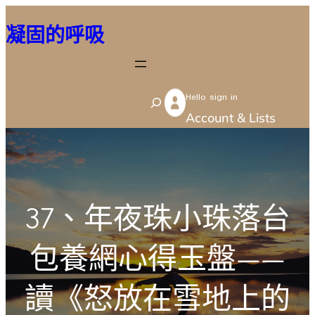
跳
凝固的呼吸
至
主
要
Hello sign in
內
S
Account & Lists
容
e
a
r
c
37、年夜珠小珠落台
h
包養網心得玉盤——
讀《怒放在雪地上的