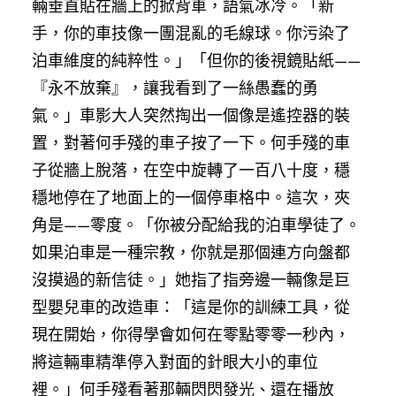
輛垂直貼在牆上的掀背車，語氣冰冷。「新
手，你的車技像一團混亂的毛線球。你污染了
泊車維度的純粹性。」「但你的後視鏡貼紙——
『永不放棄』，讓我看到了一絲愚蠢的勇
氣。」車影大人突然掏出一個像是遙控器的裝
置，對著何手殘的車子按了一下。何手殘的車
子從牆上脫落，在空中旋轉了一百八十度，穩
穩地停在了地面上的一個停車格中。這次，夾
角是——零度。「你被分配給我的泊車學徒了。
如果泊車是一種宗教，你就是那個連方向盤都
沒摸過的新信徒。」她指了指旁邊一輛像是巨
型嬰兒車的改造車：「這是你的訓練工具，從
現在開始，你得學會如何在零點零零一秒內，
將這輛車精準停入對面的針眼大小的車位
裡。」何手殘看著那輛閃閃發光、還在播放