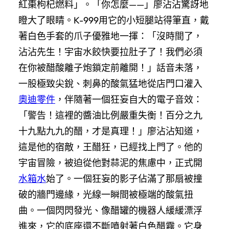
紅棗枸杞燃料」。「你怎麼——」廖沾沾驚訝地
瞪大了眼睛。K-999用它的小短腿站得筆直，戴
著白色手套的爪子優雅地一揮：「沒時間了，
沾沾先生！宇宙水餃快要拉肚子了！我們必須
在你被醋酸離子炮鎖定前離開！」話音未落，
一股極致尖銳、刺鼻的酸氣猛地從店門口灌入
奧迪零件
，伴隨著一個狂妄自大的電子音效：
「警告！這裡的醬油比例嚴重失衡！百分之九
十九點九九的醋，才是真理！」廖沾沾知道，
這是他的宿敵，王醋狂，已經找上門了。他的
宇宙冒險，被迫從他對蒜泥的焦慮中，正式開
水箱水
始了。一個狂妄的影子佔滿了那扇被撞
破的牆門邊緣，光線一瞬間被極端的酸氣扭
曲。一個閃閃發光、像醋罐的機器人緩緩漂浮
進來，它的底座還不斷噴射著白色醋霧。它身