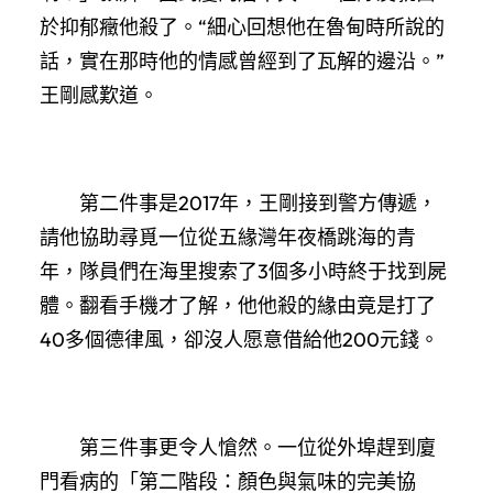
於抑郁癥他殺了。“細心回想他在魯甸時所說的
話，實在那時他的情感曾經到了瓦解的邊沿。”
王剛感歎道。
第二件事是2017年，王剛接到警方傳遞，
請他協助尋覓一位從五緣灣年夜橋跳海的青
年，隊員們在海里搜索了3個多小時終于找到屍
體。翻看手機才了解，他他殺的緣由竟是打了
40多個德律風，卻沒人愿意借給他200元錢。
第三件事更令人愴然。一位從外埠趕到廈
門看病的「第二階段：顏色與氣味的完美協