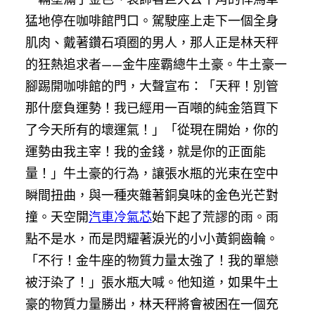
猛地停在咖啡館門口。駕駛座上走下一個全身
肌肉、戴著鑽石項圈的男人，那人正是林天秤
的狂熱追求者——金牛座霸總牛土豪。牛土豪一
腳踢開咖啡館的門，大聲宣布：「天秤！別管
那什麼負運勢！我已經用一百噸的純金箔買下
了今天所有的壞運氣！」「從現在開始，你的
運勢由我主宰！我的金錢，就是你的正面能
量！」牛土豪的行為，讓張水瓶的光束在空中
瞬間扭曲，與一種夾雜著銅臭味的金色光芒對
撞。天空開
汽車冷氣芯
始下起了荒謬的雨。雨
點不是水，而是閃耀著淚光的小小黃銅齒輪。
「不行！金牛座的物質力量太強了！我的單戀
被汙染了！」張水瓶大喊。他知道，如果牛土
豪的物質力量勝出，林天秤將會被困在一個充