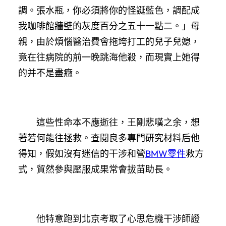
調。張水瓶，你必須將你的怪誕藍色，調配成
我咖啡館牆壁的灰度百分之五十一點二。」母
親，由於煩惱醫治費會拖垮打工的兒子兒媳，
竟在往病院的前一晚跳海他殺，而現實上她得
的并不是盡癥。
這些性命本不應逝往，王剛悲嘆之余，想
著若何能往拯救。查閱良多專門研究材料后他
得知，假如沒有迷信的干涉和營
BMW零件
救方
式，貿然參與壓服成果常會拔苗助長。
他特意跑到北京考取了心思危機干涉師證