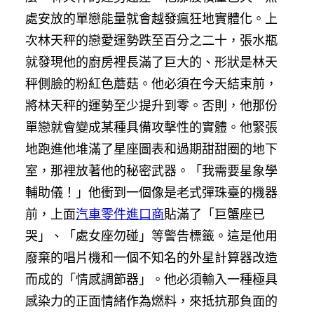
處安放的單戀能量就會越發瘋狂地實體化。上
次林天秤的戀愛運勢跌至百分之二十，張水瓶
就發現他的廚房裡長滿了巨大的、形狀是林天
秤側臉的粉紅色蘑菇。他必須在今天結束前，
將林天秤的運勢至少提升到零。否則，他那份
單戀就會變成某種具備攻擊性的實體。他緊張
地跑進他堆滿了星座圖表和過期甜甜圈的地下
室，那裡放著他的秘密武器。「我需要星象學
輔助儀！」他衝到一個像是老式彈珠臺的機器
前，上面
汽車零件進口商
貼滿了「巨蟹座已
哭」、「處女座勿碰」等警告標籤。這是他用
廢棄的唱片機和一個不知名的外星計算器改造
而成的「情感調節器」。他必須輸入一種極具
感染力的正面情緒作為燃料，來抵抗那負面的