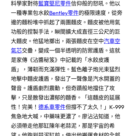
料學家對待
藍寶堅尼零件
信仰般的怒吼。他以
一種專業包水餃
Bentley零件
的極限速度，從旁
邊的麵粉堆中抓起了兩團麵皮。麵皮被他用氣
功般的捏製手法，瞬間擴大成直徑三公尺的巨
大麵皮。他猛地擲出，兩張麵皮在空中
汽車空
氣芯
交疊，變成一個半透明的防禦護盾。這就
是家傳《沾醬秘笈》中記載的「水餃皮護
盾」，薄韌而充滿彈性。藍色離子炮光束猛烈
地擊中麵皮護盾，發出了一聲像是汽水開蓋的
聲音。護盾劇烈震動，但奇蹟般地擋住了攻
擊，只是散發出濃郁的麵香。「這麵皮的延展
性！完美！
德系車零件
但撐不了太久！」K-999
焦急地大喊，中藥味更濃了。廖沾沾知道，他
必須帶走他那缸陳年老蒜泥，那是宇宙的希
望。他跑到蒜泥缸前，使出他搬運食材的全部