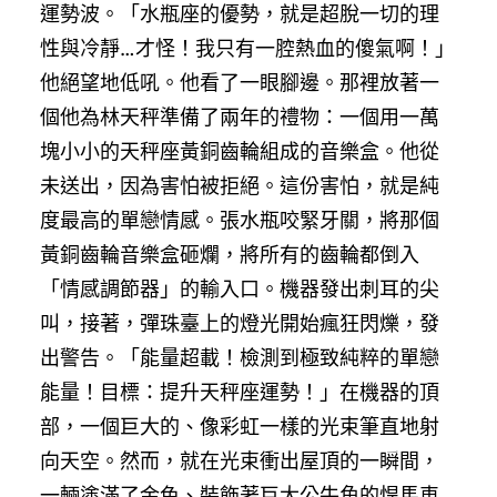
運勢波。「水瓶座的優勢，就是超脫一切的理
性與冷靜…才怪！我只有一腔熱血的傻氣啊！」
他絕望地低吼。他看了一眼腳邊。那裡放著一
個他為林天秤準備了兩年的禮物：一個用一萬
塊小小的天秤座黃銅齒輪組成的音樂盒。他從
未送出，因為害怕被拒絕。這份害怕，就是純
度最高的單戀情感。張水瓶咬緊牙關，將那個
黃銅齒輪音樂盒砸爛，將所有的齒輪都倒入
「情感調節器」的輸入口。機器發出刺耳的尖
叫，接著，彈珠臺上的燈光開始瘋狂閃爍，發
出警告。「能量超載！檢測到極致純粹的單戀
能量！目標：提升天秤座運勢！」在機器的頂
部，一個巨大的、像彩虹一樣的光束筆直地射
向天空。然而，就在光束衝出屋頂的一瞬間，
一輛塗滿了金色、裝飾著巨大公牛角的悍馬車