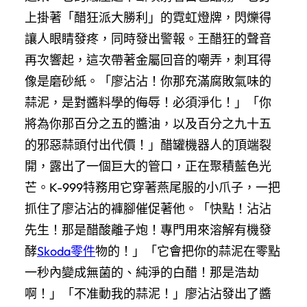
上掛著「醋狂派大勝利」的霓虹燈牌，閃爍得
讓人眼睛發疼，同時發出警報。王醋狂的聲音
再次響起，這次帶著金屬回音的嘲弄，刺耳得
像是磨砂紙。「廖沾沾！你那充滿腐敗氣味的
蒜泥，是對醬料學的侮辱！必須淨化！」「你
將為你那百分之五的醬油，以及百分之九十五
的邪惡蒜頭付出代價！」醋罐機器人的頂端裂
開，露出了一個巨大的管口，正在聚積藍色光
芒。K-999特務用它穿著燕尾服的小爪子，一把
抓住了廖沾沾的褲腳催促著他。「快點！沾沾
先生！那是醋酸離子炮！專門用來溶解有機發
酵
Skoda零件
物的！」「它會把你的蒜泥在零點
一秒內變成無菌的、純淨的白醋！那是浩劫
啊！」「不准動我的蒜泥！」廖沾沾發出了醬