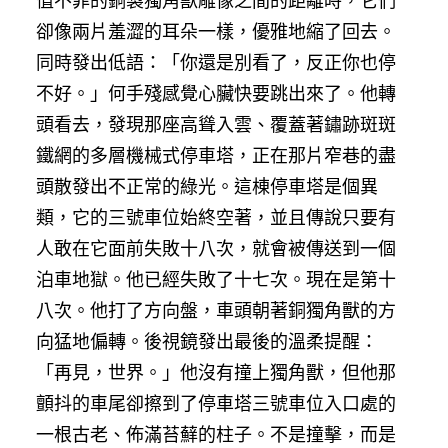
值不菲的銅製獨角獸雕像之間的距離時，它們
卻像兩片羞澀的耳朵一樣，優雅地縮了回去。
同時發出低語：「你還是別看了，反正你也停
不好。」何手殘感覺心臟快要跳出來了。他轉
頭看去，發現那座高聳入雲、覆蓋著鏽跡斑斑
鐵網的多層機械式停車塔，正在那片窄巷的盡
頭散發出不正常的綠光。這棟停車塔是個異
類，它的三號車位始終空著，並且傳說只要有
人敢在它面前失敗十八次，就會被傳送到一個
泊車地獄。他已經失敗了十七次。現在是第十
八次。他打了方向盤，車頭朝著銅獨角獸的方
向猛地偏轉。後視鏡發出最後的溫柔提醒：
「再見，世界。」他沒有撞上獨角獸，但他那
顫抖的車尾卻擦到了停車塔三號車位入口處的
一根古老、佈滿苔蘚的柱子。不是撞擊，而是