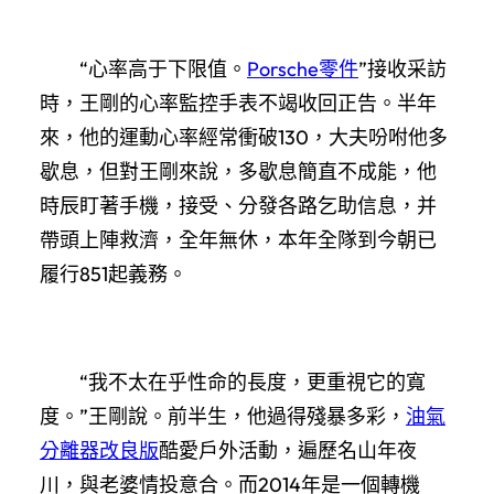
“心率高于下限值。
Porsche零件
”接收采訪
時，王剛的心率監控手表不竭收回正告。半年
來，他的運動心率經常衝破130，大夫吩咐他多
歇息，但對王剛來說，多歇息簡直不成能，他
時辰盯著手機，接受、分發各路乞助信息，并
帶頭上陣救濟，全年無休，本年全隊到今朝已
履行851起義務。
“我不太在乎性命的長度，更重視它的寬
度。”王剛說。前半生，他過得殘暴多彩，
油氣
分離器改良版
酷愛戶外活動，遍歷名山年夜
川，與老婆情投意合。而2014年是一個轉機