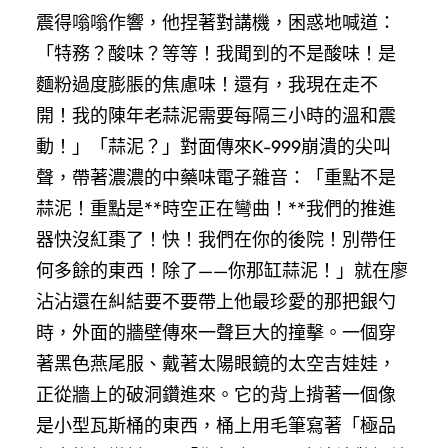
震得嗡嗡作響，他捏著對講機，困惑地喊道：
「特務？酸味？等等！我聞到的不是酸味！是
麵粉過度膨脹的焦慮味！還有，我現在走不
開！我的陳年老蒜泥需要每隔三小時的溫和震
動！」「蒜泥？」對面傳來K-999崩潰的尖叫
聲，帶著濃濃的中藥味電子雜音：「重點不是
蒜泥！重點是**時空正在彎曲！**我們的推進
器快沒紅棗了！快！我們在你的後院！別帶任
何多餘的東西！除了——你那缸蒜泥！」就在廖
沾沾還在糾結要不要帶上他最珍愛的那把銀勺
時，外面的牆壁傳來一聲巨大的撞擊。一個穿
著黑色燕尾服、戴著太陽眼鏡的太空吉娃娃，
正從牆上的破洞鑽進來。它的背上揹著一個像
是小型瓦斯桶的東西，桶上用毛筆寫著「極品