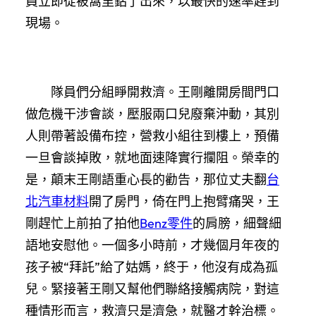
員立即從被窩里鉆了出來，以最快的速率趕到
現場。
隊員們分組睜開救濟。王剛離開房間門口
做危機干涉會談，壓服兩口兒廢棄沖動，其別
人則帶著設備布控，營救小組往到樓上，預備
一旦會談掉敗，就地面速降實行攔阻。榮幸的
是，顛末王剛語重心長的勸告，那位丈夫翻
台
北汽車材料
開了房門，倚在門上抱臂痛哭，王
剛趕忙上前拍了拍他
Benz零件
的肩膀，細聲細
語地安慰他。一個多小時前，才幾個月年夜的
孩子被“拜託”給了姑媽，終于，他沒有成為孤
兒。緊接著王剛又幫他們聯絡接觸病院，對這
種情形而言，救濟只是濟急，就醫才幹治標。