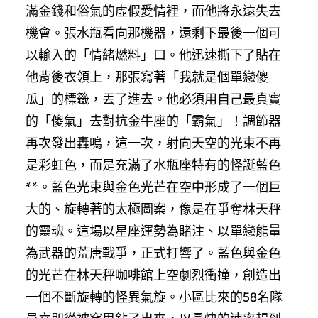
滿金錢和俗氣的虛假愛情裡，而他將永遠失去
機會。張水瓶看向那機器，還剩下最後一個可
以輸入的「情緒燃料」口。他迅速撕下了貼在
他背後衣領上，那張寫著「我就是個單戀傻
瓜」的標籤，丟了進去。他必須用自己最真實
的「傻氣」去對抗金牛座的「霸氣」！調節器
再次發出轟鳴，這一次，射向天空的光束不再
是彩虹色，而是充滿了水瓶座特有的怪誕藍色
**。藍色光束與金色光芒在空中形成了一個巨
大的、旋轉著的太極圖案，像是在爭奪林天秤
的靈魂。這場以星座運勢為賭注、以單戀能量
為武器的荒唐戰爭，正式打響了。藍色與金色
的光芒在林天秤咖啡館上空劇烈衝撞，創造出
一個不斷旋轉的怪異氣旋。小區比來的58名隊