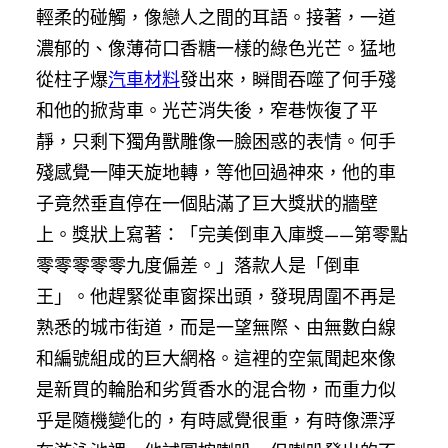
輕柔的碰觸，像戀人之間的耳語。接著，一道
濃郁的、像薄荷口香糖一樣的綠色光芒。猛地
從柱子爆
汽車材料
發出來，瞬間吞噬了何手殘
和他的掀背車。光芒消失後，窄巷恢復了平
靜，只剩下獨角獸雕像一臉困惑的表情。何手
殘感覺一陣天旋地轉，等他回過神來，他的車
子竟然垂直停在一個貼滿了巨大獎狀的牆壁
上。獎狀上寫著：「完美倒車入庫獎——第零點
零零零零零九度偏差。」落款人是「倒車
王」。他趕緊從車窗探出頭，發現周圍不再是
熟悉的城市街道，而是一望無際、由無數白線
和編號組成的巨大網格。這裡的空氣聞起來像
是新買的輪胎和劣質香水的混合物，而重力似
乎是隨機變化的，有時感覺很重，有時像漂浮