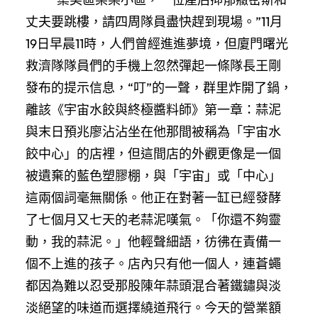
丈夫要跳樓，請四周隊員盡快趕到現場。”11月
19日早晨11時，人們曾經進進夢境，但廈門曙光
救濟隊隊員們的手機上忽然彈起一條隊長王剛
發布的提示信息，“叮”的一聲，群里炸開了鍋，
離該《宇宙水餃與終極醬料師》第一章：蒜泥
與末日預兆廖沾沾坐在他那間被稱為「宇宙水
餃中心」的店裡，但這間店的外觀更像是一個
被遺棄的藍色塑膠棚，與「宇宙」或「中心」
這兩個詞毫無關係。他正在對著一缸已經發酵
了七個月又七天的老蒜泥嘆氣。「你還不夠靈
動，我的蒜泥。」他輕聲細語，彷彿在責備一
個不上進的孩子。店內只有他一個人，連蒼蠅
都因為難以忍受那股陳年蒜頭混合著鐵鏽與淡
淡絕望的味道而選擇繞道飛行。今天的營業額