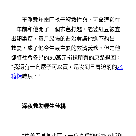
王剛數年來固執于解救性命，可命運卻在
一年前和他開了一個玄色打趣，老婆紅豆被查
出卵巢癌，每月昂揚的醫治費讓他進不夠出。
救妻，成了他今生最主要的救濟義務，但是他
卻將社會各界的30萬元捐錢所有的原路退回，
“我還有一套屋子可以賣，還沒到日暮途窮的
水
箱精
時辰。”
深夜救助輕生佳耦
“集美區某某小區，一位產后抑郁癥密斯和