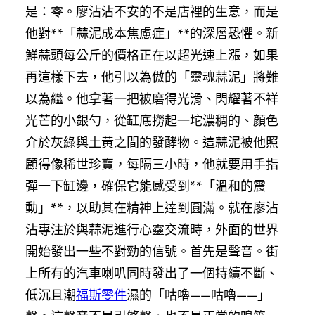
是：零。廖沾沾不安的不是店裡的生意，而是
他對**「蒜泥成本焦慮症」**的深層恐懼。新
鮮蒜頭每公斤的價格正在以超光速上漲，如果
再這樣下去，他引以為傲的「靈魂蒜泥」將難
以為繼。他拿著一把被磨得光滑、閃耀著不祥
光芒的小銀勺，從缸底撈起一坨濃稠的、顏色
介於灰綠與土黃之間的發酵物。這蒜泥被他照
顧得像稀世珍寶，每隔三小時，他就要用手指
彈一下缸邊，確保它能感受到**「溫和的震
動」**，以助其在精神上達到圓滿。就在廖沾
沾專注於與蒜泥進行心靈交流時，外面的世界
開始發出一些不對勁的信號。首先是聲音。街
上所有的汽車喇叭同時發出了一個持續不斷、
低沉且潮
福斯零件
濕的「咕嚕——咕嚕——」