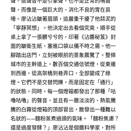
聲。這聲音不是引擎聲，也不是正常的鳴笛
聲，而像是一個巨大的、消化不良的胃在哀
嚎。廖沾沾皺著眉頭，這嚴重干擾了他蒜泥的
「寧靜冥想」。他決定出去看個究竟，順手從
桌上拿了一張髒兮兮的，印著《沾醬秘笈》封
面的皺衛生紙，塞進口袋以備不時之需。他一
腳踏出店門，立刻被眼前的景象震驚了。整條
城市的主幹道上，數百個交通信號燈，從東邊
到西邊，從高架橋到巷弄口，全部變成了綠
燈。它們不是交替閃爍，而是固定在「通行」
的狀態，同時，每一個燈箱都發出了那種「咕
嚕咕嚕」的聲音，並且有一層淡淡的、熱氣騰
騰的白霧從燈箱的頂部冒出，散發出一種難以
名狀的——麵粉蒸煮過頭的氣味。「麵粉焦慮？
還是過度發酵？」廖沾沾是個醬料學家，對所