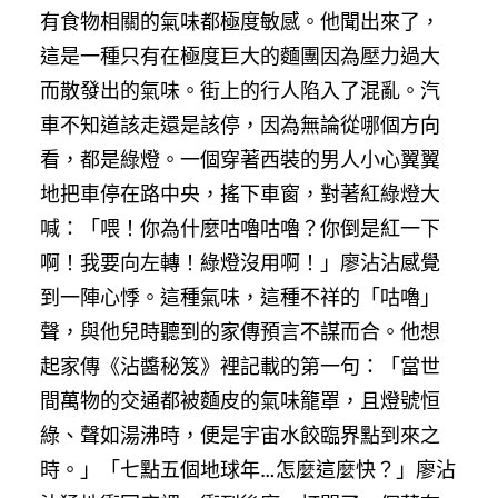
有食物相關的氣味都極度敏感。他聞出來了，
這是一種只有在極度巨大的麵團因為壓力過大
而散發出的氣味。街上的行人陷入了混亂。汽
車不知道該走還是該停，因為無論從哪個方向
看，都是綠燈。一個穿著西裝的男人小心翼翼
地把車停在路中央，搖下車窗，對著紅綠燈大
喊：「喂！你為什麼咕嚕咕嚕？你倒是紅一下
啊！我要向左轉！綠燈沒用啊！」廖沾沾感覺
到一陣心悸。這種氣味，這種不祥的「咕嚕」
聲，與他兒時聽到的家傳預言不謀而合。他想
起家傳《沾醬秘笈》裡記載的第一句：「當世
間萬物的交通都被麵皮的氣味籠罩，且燈號恒
綠、聲如湯沸時，便是宇宙水餃臨界點到來之
時。」「七點五個地球年…怎麼這麼快？」廖沾