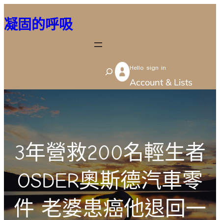
跳
凝固的呼吸
至
主
要
Hello sign in
內
S
Account & Lists
容
e
a
r
c
3年營救200名輕生者
h
OSDER奧斯德汽車零
件 老婆患癌他退回一