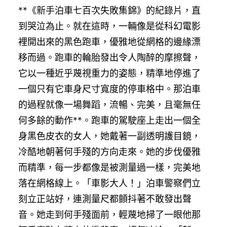
**《新手泊車七百次失敗集錦》的紀錄片，直
到哭泣為止。就在這時，一輛像是從科幻電影
裡開出來的黑色跑車，優雅地從網格的邊緣漂
移而過。跑車的輪胎發出令人陶醉的摩擦聲，
它以一種近乎蔑視重力的姿態，精準地停進了
一個只有它車身尺寸寬度的停車格中。那泊車
的過程就像一場舞蹈，流暢、完美，且毫無任
何多餘的動作**。跑車的駕駛座上走出一個全
身黑色皮衣的女人，她戴著一副透明護目鏡，
冷酷地朝著何手殘的方向走來。她的步伐優雅
而精準，每一步都像是被測量過一樣，完美地
落在網格線上。「車影大人！」泊車警察們立
刻立正站好，連測量尺都顫抖著不敢發出聲
音。她走到何手殘面前，輕蔑地掃了一眼他那