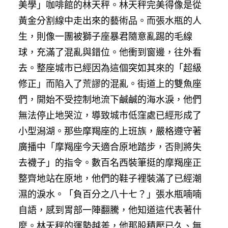
美學」咖啡館的林天秤。林天秤完美得像是從
黃金分割線中走出來的藝術品。而張水瓶的人
生，則像一團被獅子座暴君隨意亂踢的毛線
球，充滿了混亂與錯位。他衝到窗邊，往外看
去。整座城市已經因為這個突如其來的「超級
修正」而陷入了荒謬的混亂。街道上的雙魚座
們，開始不受控制地流下鹹鹹的海水淚，他們
無法停止地哭泣，導致城市低窪處已經形成了
小型潟湖。那些摩羯座的上班族，嚴格遵守著
廣播中「摩羯座今天適合原地踏步，否則將失
去襪子」的指令。數百名西裝筆挺的摩羯座正
整齊地站在原地，他們的鞋子裡裝滿了已經潮
濕的淚水。「負百分之八十七？」張水瓶喃喃
自語，感到胃部一陣翻騰，他知道這代表著什
麼。林天秤的運勢越差，他那股積壓已久、無