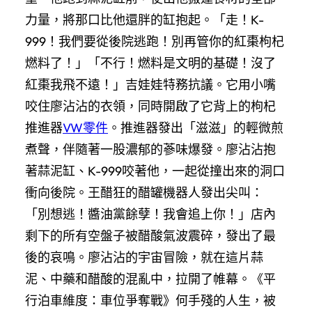
力量，將那口比他還胖的缸抱起。「走！K-
999！我們要從後院逃跑！別再管你的紅棗枸杞
燃料了！」「不行！燃料是文明的基礎！沒了
紅棗我飛不遠！」吉娃娃特務抗議。它用小嘴
咬住廖沾沾的衣領，同時開啟了它背上的枸杞
推進器
VW零件
。推進器發出「滋滋」的輕微煎
煮聲，伴隨著一股濃郁的蔘味爆發。廖沾沾抱
著蒜泥缸、K-999咬著他，一起從撞出來的洞口
衝向後院。王醋狂的醋罐機器人發出尖叫：
「別想逃！醬油黨餘孽！我會追上你！」店內
剩下的所有空盤子被醋酸氣波震碎，發出了最
後的哀鳴。廖沾沾的宇宙冒險，就在這片蒜
泥、中藥和醋酸的混亂中，拉開了帷幕。《平
行泊車維度：車位爭奪戰》何手殘的人生，被