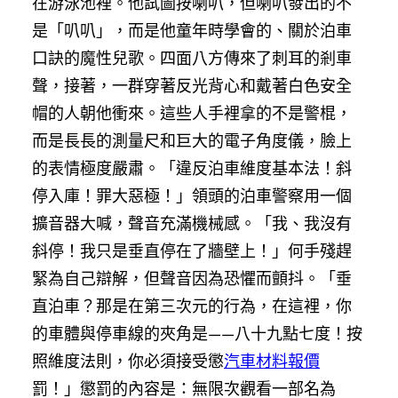
在游泳池裡。他試圖按喇叭，但喇叭發出的不
是「叭叭」，而是他童年時學會的、關於泊車
口訣的魔性兒歌。四面八方傳來了刺耳的剎車
聲，接著，一群穿著反光背心和戴著白色安全
帽的人朝他衝來。這些人手裡拿的不是警棍，
而是長長的測量尺和巨大的電子角度儀，臉上
的表情極度嚴肅。「違反泊車維度基本法！斜
停入庫！罪大惡極！」領頭的泊車警察用一個
擴音器大喊，聲音充滿機械感。「我、我沒有
斜停！我只是垂直停在了牆壁上！」何手殘趕
緊為自己辯解，但聲音因為恐懼而顫抖。「垂
直泊車？那是在第三次元的行為，在這裡，你
的車體與停車線的夾角是——八十九點七度！按
照維度法則，你必須接受懲
汽車材料報價
罰！」懲罰的內容是：無限次觀看一部名為