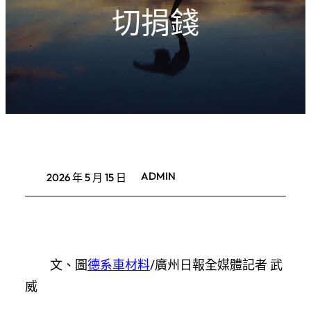
切捐錢
ADMIN
2026 年 5 月 15 日
文、圖
德系車材料
/廣州日報全媒體記者 武
威