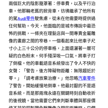
兩個巨大的陰影籠罩著：停車費，以及平行泊
車。他那輛老舊的掀背車，彷彿繼承了他所有
的駕
Audi零件
駛焦慮，從未在他需要時提供過
任何幫助。今天，他面臨的是城市傳說中最恐
怖的挑戰，一條夾在理髮店與一間專賣金屬雕
像的畫廊之間的窄巷。一個看起來比他車子尺
寸小上三十公分的停車格，上面還灑著一層可
疑的白色粉末。何手殘深吸一口氣。將車子打
了倒檔。他的車載語音系統發出了令人不快的
女聲：「警告，後方障礙物距離：無限趨近於
零。」「請考慮放棄治療。」他忽略
汽車零件
了警告，開始緩慢地倒車。他最討厭的不是語
音系統，而是那兩塊永遠在關鍵時刻自動收折
的後視鏡。當他需要它們來判斷車體與那座價