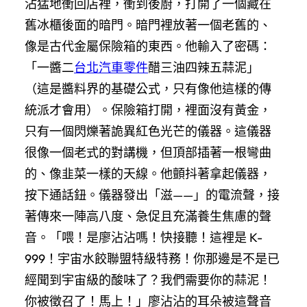
沾猛地衝回店裡，衝到後廚，打開了一個藏在
舊冰櫃後面的暗門。暗門裡放著一個老舊的、
像是古代金屬保險箱的東西。他輸入了密碼：
「一醬二
台北汽車零件
醋三油四辣五蒜泥」
（這是醬料界的基礎公式，只有像他這樣的傳
統派才會用）。保險箱打開，裡面沒有黃金，
只有一個閃爍著詭異紅色光芒的儀器。這儀器
很像一個老式的對講機，但頂部插著一根彎曲
的、像韭菜一樣的天線。他顫抖著拿起儀器，
按下通話鈕。儀器發出「滋——」的電流聲，接
著傳來一陣高八度、急促且充滿養生焦慮的聲
音。「喂！是廖沾沾嗎！快接聽！這裡是 K-
999！宇宙水餃聯盟特級特務！你那邊是不是已
經聞到宇宙級的酸味了？我們需要你的蒜泥！
你被徵召了！馬上！」廖沾沾的耳朵被這聲音