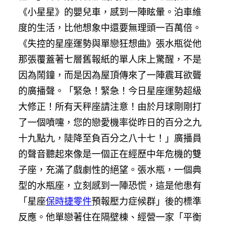
《小星星》的嬰兒車，感到一陣眩暈。泊車維
度的生活，比他想象中還要無理頭一百萬倍。
《失控的星座運勢與單戀狂想曲》張水瓶從他
那張覆蓋著七層舊報紙的單人床上驚醒，不是
因為鬧鐘，而是因為屋頂傳來了一陣震耳欲聾
的廣播聲。「緊急！緊急！今日星座運勢超級
大修正！所有天秤座請注意！由於月球剛剛打
了一個噴嚏，您的戀愛機率從昨日的百分之九
十九點九，陡降至負百分之八十七！」廣播員
的聲音聽起來像是一個正在經歷中年危機的雙
子座，充滿了戲劇性的絕望。張水瓶，一個典
型的水瓶座，立刻感到一陣恐慌，這是他患有
「星座
保時捷零件
預報壓力症候群」後的標準
反應。他單戀著住在隔壁棟、經營一家「平衡