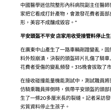
中國醫學迷信院整形內科病院副主任醫師
家把它看成打針產物，會激發花費者面部
形，美容不成釀成毀容。”
平安頭盔不平安 店家用收受接管料停止生
在廣東中山產生了一路車輛剮蹭變亂，固
料外殼崩潰，決裂的頭盔碎片扎傷了騎車
花費者受傷的變亂頻發。315晚會拔取了
在接收碰撞能量機能測試中，測試職員將頭
仿騎乘職員摔倒時，佩帶平安頭盔的頭部
生了一條20多厘米長的裂縫。記者采訪
劣質資料停止生孩子。