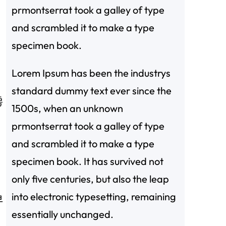
prmontserrat took a galley of type
and scrambled it to make a type
specimen book.
Lorem Ipsum has been the industrys
standard dummy text ever since the
房
1500s, when an unknown
prmontserrat took a galley of type
and scrambled it to make a type
specimen book. It has survived not
only five centuries, but also the leap
into electronic typesetting, remaining
早
essentially unchanged.