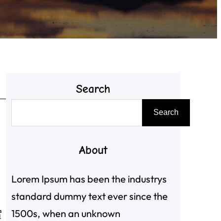
Search
搜
Search
尋
About
Lorem Ipsum has been the industrys
standard dummy text ever since the
1500s, when an unknown
實