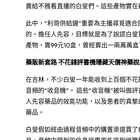
賣給不雅看直播的白叟們。這些產物實在
此中，“利哥供給鏈”重要為主播尋覓適
的。擔任人先容，目標就是為了說謊白叟買
產物，賣99元10盒，曾經賣出一兩萬萬盒
藥販新套路 不花錢評書機隱藏天價神藥說
在吉林，不少白叟一年能收到上百個不花
音頻的“收音機”。 這些“收音機”被叫
人先容藥品的效能功能，以及患者的真摯
藥品。
白叟假如經由過程音頻中的購置渠道買了