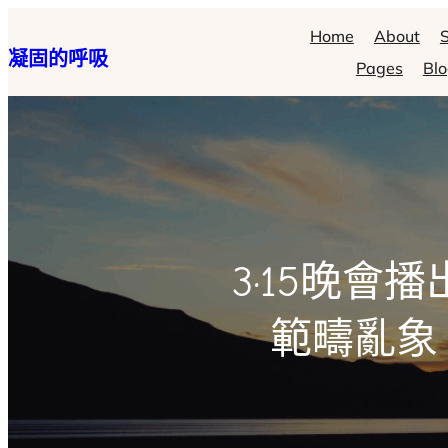
跳
Home
About
S
凝固的呼吸
至
Pages
Bl
主
要
內
容
3·15晚
範疇亂象