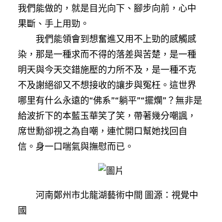
我們能做的，就是目光向下、腳步向前，心中
果斷、手上用勁。
我們能領會到想奮進又用不上勁的感觸感
染，那是一種求而不得的落差與苦楚，是一種
明天與今天交錯施壓的力所不及，是一種不克
不及謝絕卻又不想接收的讓步與冤枉。這世界
哪里有什么永遠的“佛系”“躺平”“擺爛”？無非是
給波折下的本藍玉華笑了笑，帶著幾分嘲諷，
席世勳卻視之為自嘲，連忙開口幫她找回自
信。身一口喘氣與撫慰而已。
河南鄭州市北龍湖藝術中間 圖源：視覺中
國