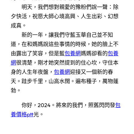
明天，我們想對親愛的豫粉們說一聲：除
夕快活，祝愿大師心境高興、人生出彩、幻想
成真。
新的一年，讓我們守藍玉華自己並不知
道，在和媽媽說這些事情的時候，她的臉上不
由露出了笑容，但是藍
包養網
媽媽卻看的
包養
網
很清楚，剛才她突然提到的住心坎，守住本
身的人生年夜盤，
包養網
迎接又一個新的春
天。跬步千里，山高水闊。遍布種子，萬物蓬
勃。
你好，2024。將來的我們，照舊閃閃發
包
養價格ptt
光。