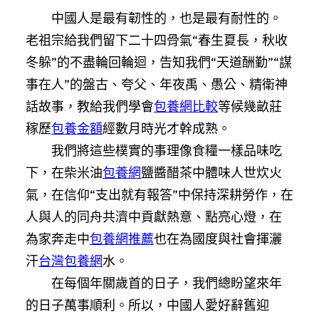
中國人是最有韌性的，也是最有耐性的。
老祖宗給我們留下二十四骨氣“春生夏長，秋收
冬躲”的不盡輪回輪迴，告知我們“天道酬勤”“謀
事在人”的盤古、夸父、年夜禹、愚公、精衛神
話故事，教給我們學會
包養網比較
等候幾畝莊
稼歷
包養金額
經數月時光才幹成熟。
我們將這些樸實的事理像食糧一樣品味吃
下，在柴米油
包養網
鹽醬醋茶中體味人世炊火
氣，在信仰“支出就有報答”中保持深耕勞作，在
人與人的同舟共濟中貢獻熱意、點亮心燈，在
為家奔走中
包養網推薦
也在為國度與社會揮灑
汗
台灣包養網
水。
在每個年關歲首的日子，我們總盼望來年
的日子萬事順利。所以，中國人愛好辭舊迎