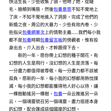
快活生長，少些收集了頭。他吻了她，從睫
毛、臉頰到嘴唇，然後
包養意思
不知不覺地上
了床，不知不覺地進入了洞房，完成了他們的
新婚之夜，周公的大暴力、少些有效內卷、少
些指尖
包養網單次
上的情勢主義……我們每小我
都不是
包養
時期
包養留言板
的傍觀者，惟有投
身出去、介入出去，才幹跟得下去。
新的一年，愿你帶上幻想的種子開花。有
幻想的人生是飛行，沒幻想的人生是流落。每
一分盡力都值得被尊敬，每一分盡力都不該被
孤負。愿新的一年，每小我的幻想都用熱忱撲
滅，每小我的幻想都能獲得他人好心以待，讓
一棵樹動搖另一棵樹，
包養
一朵云推進另一朵
云，一個魂靈號召另一個魂靈，盡力追逐本身
的幻想，配合匯成這個國度的幻想。