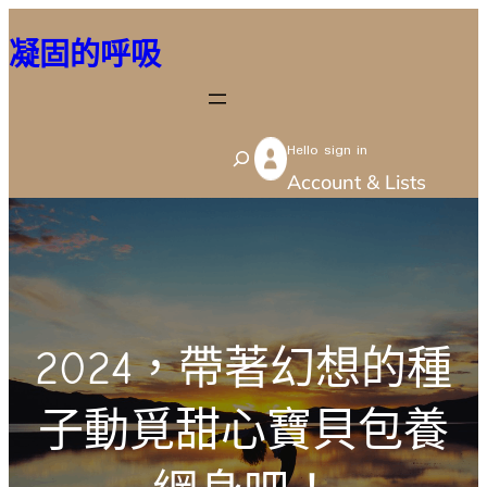
跳
凝固的呼吸
至
主
要
Hello sign in
內
S
Account & Lists
容
e
a
r
c
h
2024，帶著幻想的種
子動覓甜心寶貝包養