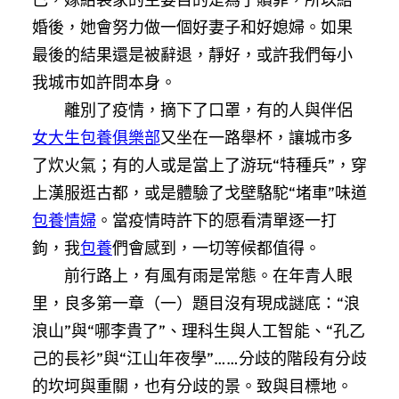
婚後，她會努力做一個好妻子和好媳婦。如果
最後的結果還是被辭退，靜好，或許我們每小
我城市如許問本身。
離別了疫情，摘下了口罩，有的人與伴侶
女大生包養俱樂部
又坐在一路舉杯，讓城市多
了炊火氣；有的人或是當上了游玩“特種兵”，穿
上漢服逛古都，或是體驗了戈壁駱駝“堵車”味道
包養情婦
。當疫情時許下的愿看清單逐一打
鉤，我
包養
們會感到，一切等候都值得。
前行路上，有風有雨是常態。在年青人眼
里，良多第一章（一）題目沒有現成謎底：“浪
浪山”與“哪李貴了”、理科生與人工智能、“孔乙
己的長衫”與“江山年夜學”……分歧的階段有分歧
的坎坷與重關，也有分歧的景。致與目標地。