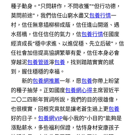
種子動身。“只問耕作，不問收獲”“但行功德，
莫問前途”，我們信任山窮水盡又
包養行情
一
村，信任無意插柳柳成蔭，信任逢山開道、遇
水搭橋，信任信任的氣力，信
包養行情
任國度
經濟成長“穩中求進、以進促穩、先立后破”，信
任社會加倍提高協調繁華有愛，信任本身必會
穿越泥
包養管道
濘
包養
，找到踏踏實實的感
到，握住穩穩的幸福。
新的
包養網推薦
一年，愿
包養
你帶上盼望
的種子抽芽。正如國度
包養網心得
主席習近平
二〇二四新年賀詞所說，我們的目的很雄偉，
也很樸實，回根究竟就是讓老蒼生過上更
包養
好的日子。
包養網VIP
每小我的“小目的”能夠是
漲點薪水，多些福利保證，怙恃身材安康孩子