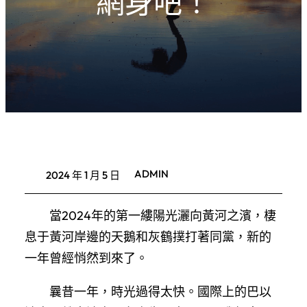
網身吧！
ADMIN
2024 年 1 月 5 日
當2024年的第一縷陽光灑向黃河之濱，棲
息于黃河岸邊的天鵝和灰鶴撲打著同黨，新的
一年曾經悄然到來了。
曩昔一年，時光過得太快。國際上的巴以