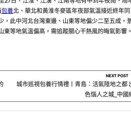
至27日，江淮、江漢、江南等地有中到年夜雨、局
西
包養
北、華北和黃淮冬麥區年夜部氣溫接近終年同
少，此中河北台灣東邊、山東等地偏少二至五成，
山東等地氣溫偏高，需追蹤關心干熱風的晦氣影響
NEXT POST
的
城市巡視包養行情禮丨青島：活氣陸地之都 
色惱人之城_中國