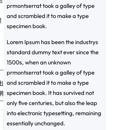
地
prmontserrat took a galley of type
and scrambled it to make a type
景
specimen book.
。
Lorem Ipsum has been the industrys
standard dummy text ever since the
1500s, when an unknown
prmontserrat took a galley of type
and scrambled it to make a type
出
specimen book. It has survived not
網
only five centuries, but also the leap
into electronic typesetting, remaining
essentially unchanged.