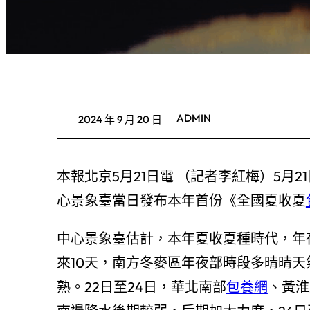
ADMIN
2024 年 9 月 20 日
本報北京5月21日電 （記者李紅梅）5月
心景象臺當日發布本年首份《全國夏收夏
中心景象臺估計，本年夏收夏種時代，年
來10天，南方冬麥區年夜部時段多晴晴
熟。22日至24日，華北南部
包養網
、黃淮