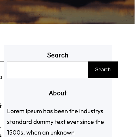
Search
搜
Search
尋
中
About
將
Lorem Ipsum has been the industrys
standard dummy text ever since the
。
1500s, when an unknown