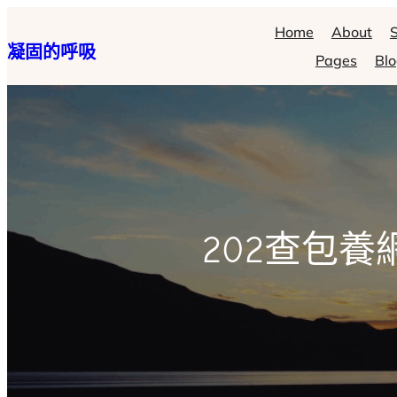
跳
Home
About
S
凝固的呼吸
至
Pages
Bl
主
要
內
容
202查包