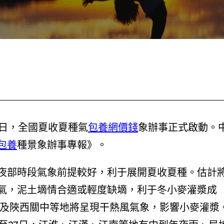
21日，全國夏收夏種氣
包養網價錢
象辦事正式啟動。
包養
種景象辦事專報》。
夜部時段氣象前提較好，利于展開夏收夏種。估計
天氣，泥土墑情合適或輕度缺墑，利于冬小麥灌漿成
及陜西關中等地將呈現干熱風氣象，影響小麥灌漿