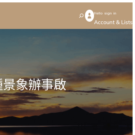
Hello sign in
S
Account & Lists
e
a
r
c
h
種景象辦事啟