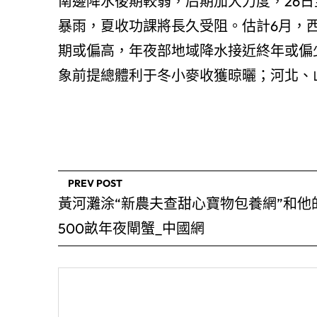
南邊降水後期較弱，后期加大力度，26日
暴雨，夏收功課將長久受阻。估計6月，
期或偏高，年夜部地域降水接近終年或偏
象前提總體利于冬小麥收獲晾曬；河北、
PREV POST
黃河灘涂“新農夫查甜心寶物包養網”和他
500畝年夜閘蟹_中國網