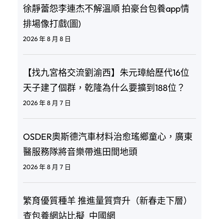
徐靜蕾怨李連杰不解溫順 拍豪台包養app情
排場像打戲(圖)
2026 年 8 月 8 日
【找九宮格交流劉渝西】朱元璋給歷代16位
天子建了個群，乾隆為什么要擴到188位？
2026 年 8 月 7 日
OSDER奧斯德汽車材料治愈瑤鄉童心，廣東
醫服務隊將音樂帶進田間地頭
2026 年 8 月 7 日
繁育優質種羊 推進量質齊升（新春走下層）
查包養網站比擬_中國網