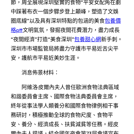
節，周全展現深圳堅實的食物“平安女配角在劇
中踩著布衣一個步驟步登上顛峰，塑造了文娛
圈底線”以及具有深圳特點的包涵的美食
包養價
格ptt
文明氣氛，發掘夜間花費潛力，盡力成長
“夜間經濟”打造“美食深圳”
包養甜心網
新手刺。
深圳市市場監管局將盡力守護市平易近舌尖平
安，護航市平易近美妙生涯。
消息佈景材料：
阿維洛·皮爾內夫人曾任歐洲食物法典區域
和諧委員會主席、國際食物法典委員會主席，
終年從事法學人類養分和國際食物律例相干事
務研討，積極推動全球的食物尺度、食物平
安、養分、經濟成長、扶貧減貧等任務。經皮
爾內夫人提議，結合國年夜會第73屆會議宣布