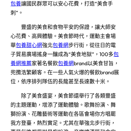
包養
讓國民群眾可以安心花費，打造“美食手
刺”。
豐盛的美食和食物平安的保證，讓大師安
心花費、高興體驗。美食節時代，運動主會場
華
包養甜心網
強北
包養網
步行街，從往日的電
子貿易廣場搖身一釀成為“美食地獄”，100多
包
養網推薦
家著名餐飲
包養網
brand以美食甘旨，
兜攬浩繁顧客。在一些人氣火爆的餐飲brand展
位，依序排列隊伍的長龍甚至長達數十米。
除了美食盛宴，美食節還舉行了各類豐盛
的主題運動，增添了運動體驗。歌舞扮演、舞
獅扮演、花雕藝術等運動在各區會場你方唱罷
我方登臺，熱烈實足。尤其在華強北步行街，