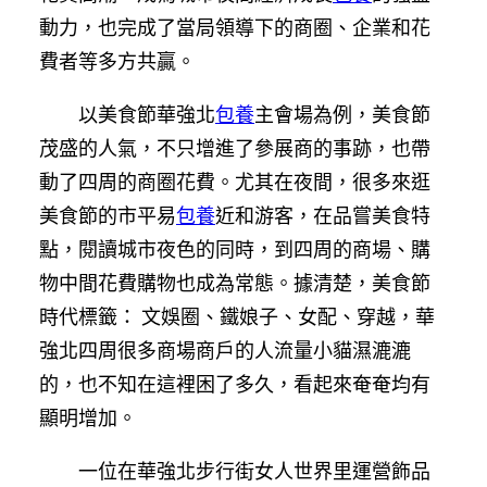
動力，也完成了當局領導下的商圈、企業和花
費者等多方共贏。
以美食節華強北
包養
主會場為例，美食節
茂盛的人氣，不只增進了參展商的事跡，也帶
動了四周的商圈花費。尤其在夜間，很多來逛
美食節的市平易
包養
近和游客，在品嘗美食特
點，閱讀城市夜色的同時，到四周的商場、購
物中間花費購物也成為常態。據清楚，美食節
時代標籤： 文娛圈、鐵娘子、女配、穿越，華
強北四周很多商場商戶的人流量小貓濕漉漉
的，也不知在這裡困了多久，看起來奄奄均有
顯明增加。
一位在華強北步行街女人世界里運營飾品