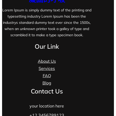
Lorem Ipsum is simply dummy text of the printing and
typesetting industry Lorem Ipsum has been the
industrys standard dummy text ever since the 1500s,
when an unknown printer took a galley of type and
scrambled it to make a type specimen book.
Our Link
About Us
Services
FAQ
Blog
Contact Us
your location here
+12 3456789123