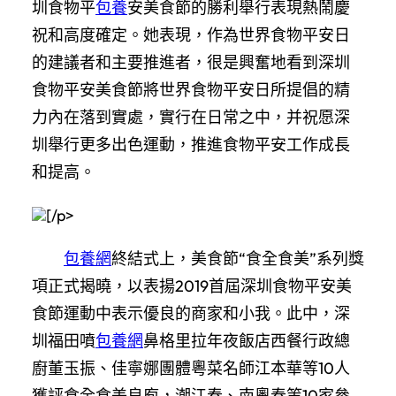
圳食物平
包養
安美食節的勝利舉行表現熱鬧慶
祝和高度確定。她表現，作為世界食物平安日
的建議者和主要推進者，很是興奮地看到深圳
食物平安美食節將世界食物平安日所提倡的精
力內在落到實處，實行在日常之中，并祝愿深
圳舉行更多出色運動，推進食物平安工作成長
和提高。
[/p>
包養網
終結式上，美食節“食全食美”系列獎
項正式揭曉，以表揚2019首屆深圳食物平安美
食節運動中表示優良的商家和小我。此中，深
圳福田噴
包養網
鼻格里拉年夜飯店西餐行政總
廚董玉振、佳寧娜團體粵菜名師江本華等10人
獲評食全食美良庖，潮江春、南粵春等10家參