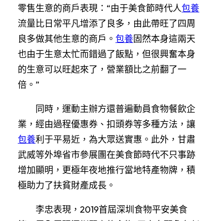
零售生意的商戶表現：“由于美食節時代人
包養
流量比日常平凡增添了良多，由此帶旺了四周
良多做其他生意的商戶。
包養
固然本身這兩天
也由于生意太忙而錯過了飯點，但很興奮本身
的生意可以旺起來了，營業額比之前翻了一
倍。”
同時，運動主辦方還普遍動員食物餐飲企
業，經由過程優惠券、扣頭券等多種方法，讓
包養
利于平易近，為大眾送實惠。此外，甘肅
武威等外埠省市參展團在美食節時代不只事跡
增加顯明，更極年夜地推行當地特產物牌，積
極助力了扶貧財產成長。
李忠表現，2019首屆深圳食物平安美食