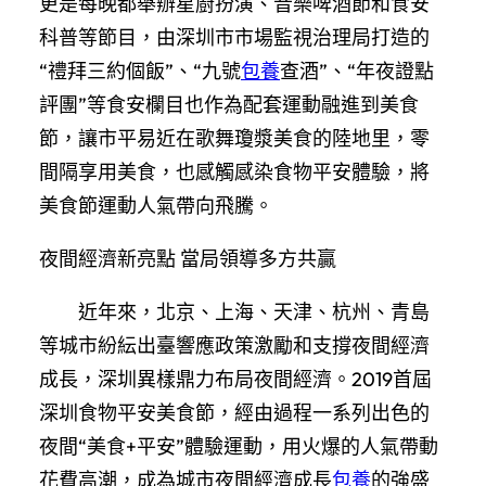
更是每晚都舉辦星廚扮演、音樂啤酒節和食安
科普等節目，由深圳市市場監視治理局打造的
“禮拜三約個飯”、“九號
包養
查酒”、“年夜證點
評團”等食安欄目也作為配套運動融進到美食
節，讓市平易近在歌舞瓊漿美食的陸地里，零
間隔享用美食，也感觸感染食物平安體驗，將
美食節運動人氣帶向飛騰。
夜間經濟新亮點 當局領導多方共贏
近年來，北京、上海、天津、杭州、青島
等城市紛紜出臺響應政策激勵和支撐夜間經濟
成長，深圳異樣鼎力布局夜間經濟。2019首屆
深圳食物平安美食節，經由過程一系列出色的
夜間“美食+平安”體驗運動，用火爆的人氣帶動
花費高潮，成為城市夜間經濟成長
包養
的強盛