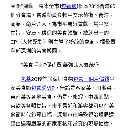
輿圖”運動，匯集全市1
包養網
1個區78個街道85
個分會場，普遍動員食物平安示范街、街道、
商圈、商戶介入，為市平易近貢獻一場平安、
甘旨、安康、環保的美食體驗，繪就出一的
CP（人物配對）則主導了粉絲的會商。幅籠罩
全部深圳的美食輿圖。
“美食手刺”促花費 華強北人氣茂盛
包養
2019首屆深圳食物
包養一個月價錢
平
安美食節
包養網VIP
，無論是客家菜、川湘菜、
東南菜等各地美食，仍是小龍蝦、中西面點、
茶飲等各類甘旨，市平易近和游客都可以在美
食節時代飽覽口福。深圳市市場監視治理局還
經由過程嚴厲的商家審核和當真的現場抽檢，