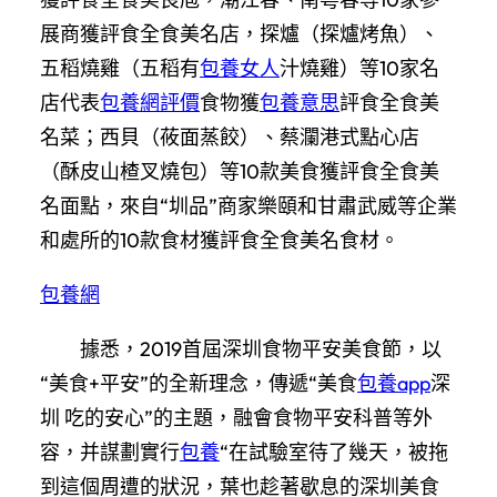
展商獲評食全食美名店，探爐（探爐烤魚）、
五稻燒雞（五稻有
包養女人
汁燒雞）等10家名
店代表
包養網評價
食物獲
包養意思
評食全食美
名菜；西貝（莜面蒸餃）、蔡瀾港式點心店
（酥皮山楂叉燒包）等10款美食獲評食全食美
名面點，來自“圳品”商家樂頤和甘肅武威等企業
和處所的10款食材獲評食全食美名食材。
包養網
據悉，2019首屆深圳食物平安美食節，以
“美食+平安”的全新理念，傳遞“美食
包養app
深
圳 吃的安心”的主題，融會食物平安科普等外
容，并謀劃實行
包養
“在試驗室待了幾天，被拖
到這個周遭的狀況，葉也趁著歇息的深圳美食