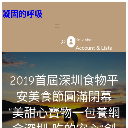
跳
凝固的呼吸
至
主
要
Hello sign in
內
S
Account & Lists
容
e
a
r
2019首屆深圳食物平
c
h
安美食節圓滿閉幕
“美甜心寶物一包養網