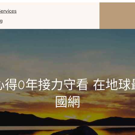
ervices
og
心得0年接力守看 在地球
國網