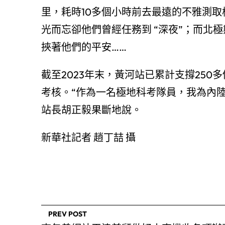
里，耗時10多個小時前去最遠的不雅測
光而忘卻他們曾經任務到 “深夜”；而北
挾著他們的平安……
截至2023年末，黃河站已累計支撐250
考核。“作為一名極地科考隊員，我為內
站長胡正毅果斷地說。
新華社記者 趙丁喆 攝
PREV POST