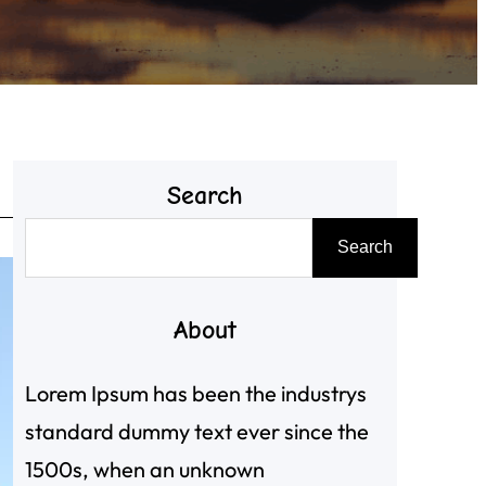
Search
搜
Search
尋
About
Lorem Ipsum has been the industrys
standard dummy text ever since the
1500s, when an unknown