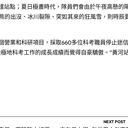
取樣站點；夏日極晝時代，隊員們會由於午夜高懸的
極熊的出沒、冰川裂隙、突如其來的狂風雪，則時辰
多個營業和科研項目，採取660多位科考職員停止迷
陸極地科考工作的成長成績而覺得自豪驕傲。”黃河
NEXT POST