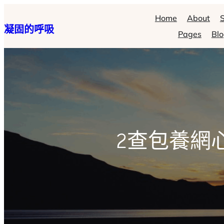
跳
Home
About
S
凝固的呼吸
至
Pages
Bl
主
要
內
容
2查包養網