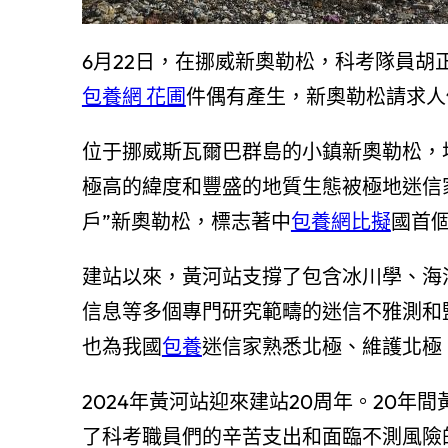
6月22日，在挪威新奧勒松，科考隊員胡
包養網 花圃
件偶有產生，新奧勒松請求人
位于挪威斯瓦爾巴群島的小鎮新奧勒松，
極高的緯度和豐盛的地質生態被極地迷信家
戶”新奧勒松，標志著中
包養網比擬
國首
建站以來，黃河站支撐了包含冰川學、海
信息等多個專門研究範疇的迷信不雅測和
也為我國
包養
迷信家熟悉北極、維護北極
2024年黃河站迎來建站20周年。20
了科考職員們的辛苦支出和面臨不測風險