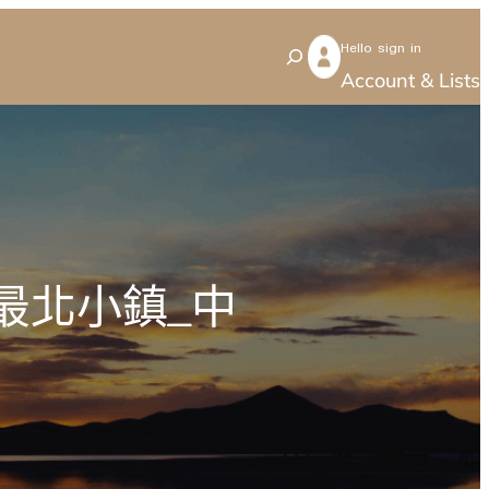
Hello sign in
S
Account & Lists
e
a
r
c
h
最北小鎮_中