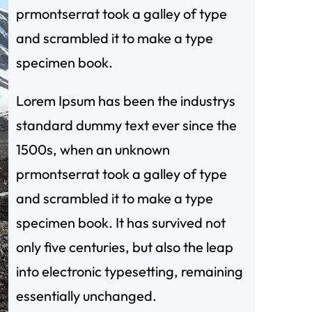
prmontserrat took a galley of type
and scrambled it to make a type
specimen book.
Lorem Ipsum has been the industrys
standard dummy text ever since the
1500s, when an unknown
prmontserrat took a galley of type
and scrambled it to make a type
specimen book. It has survived not
only five centuries, but also the leap
into electronic typesetting, remaining
essentially unchanged.