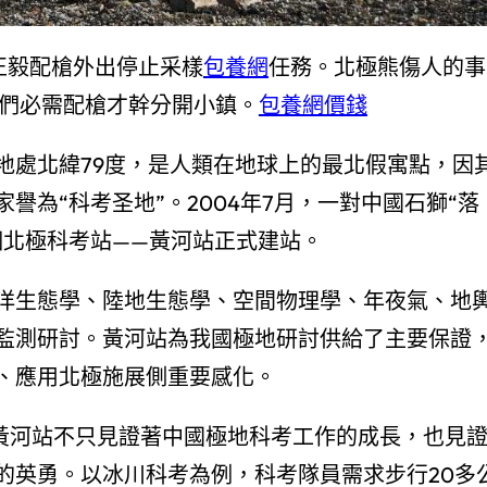
正毅配槍外出停止采樣
包養網
任務。北極熊傷人的事
們必需配槍才幹分開小鎮。
包養網價錢
地處北緯79度，是人類在地球上的最北假寓點，因
譽為“科考圣地”。2004年7月，一對中國石獅“落
個北極科考站——黃河站正式建站。
洋生態學、陸地生態學、空間物理學、年夜氣、地
監測研討。黃河站為我國極地研討供給了主要保證
、應用北極施展側重要感化。
年間黃河站不只見證著中國極地科考工作的成長，也見
的英勇。以冰川科考為例，科考隊員需求步行20多