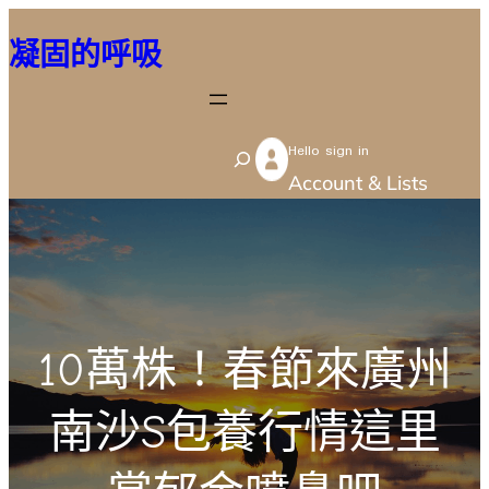
跳
凝固的呼吸
至
主
要
Hello sign in
內
S
Account & Lists
容
e
a
r
c
h
10萬株！春節來廣州
南沙S包養行情這里