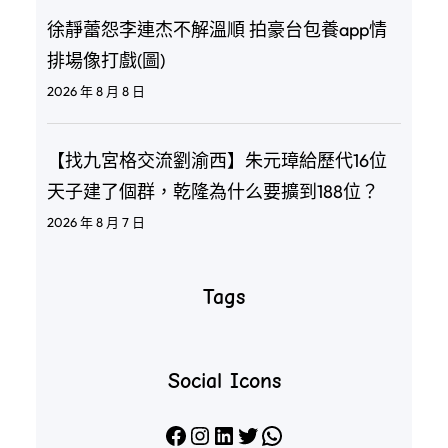
徐靜蕾怨李連杰不解溫順 拍豪台包養app情
排場像打戲(圖)
2026 年 8 月 8 日
【找九宮格交流劉渝西】朱元璋給歷代16位
天子建了個群，乾隆為什么要擴到188位？
2026 年 8 月 7 日
Tags
Social Icons
Facebook
Instagram
LinkedIn
X
WhatsApp