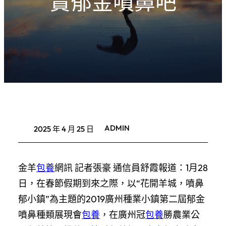
賞郁金噴鼻吧
ADMIN
2025 年 4 月 25 日
金羊
包養
網訊 記者張豪 通信員舒霞報道：1月28
日，在春節假期到來之際，以“花開羊城，噴鼻
郁小鎮”為主題的2019廣州種業小鎮第二屆郁金
噴鼻種類展現會
包養
，在廣州冠
包養
勝農業公