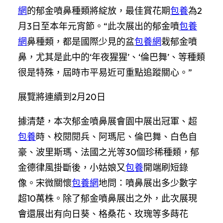
網
的郁金噴鼻種類將綻放，最佳賞花期
包養
為2
月3日至本年元宵節。“此次展出的郁金噴
包養
網
鼻種類，都是國際少見的盆
包養網
栽郁金噴
鼻，尤其是此中的‘年夜猩猩’、‘倫巴舞’、等種類
很是特殊，屆時市平易近可重點追蹤關心。”
展覽將連續到2月20日
據清楚，本次郁金噴鼻展會園中展出冠軍、超
包養
時、校閱閱兵、阿瑪尼、倫巴舞、白色自
豪、波里斯瑪、法國之光等30個珍稀種類，郁
金德律風掛斷後，小姑娘又
包養
開端刷短錄
像。宋微關懷
包養網
地問：噴鼻展出多少數字
超10萬株。除了郁金噴鼻展出之外，此次展現
會還展出有向日葵、格桑花、玫瑰等多蒔花