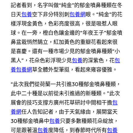
記者看到，名字叫做“純金”的郁金噴鼻種類在冬
日天
包養
空下非分特別刺
包養網
眼。“純金”的花
樣浮現金黃色，色彩亮度很高，很是吸惹人眼
球。在一旁，橙白色鑲金邊的“年夜王子”郁金噴
鼻盆栽悄然鵠立，紅加黃色的重瓣花看起來很
是喜慶。還有一種市場少見的郁金噴鼻種類“小
黑人”，花朵色彩浮現少見
包養
的深紫色，花
包
養
包養網
草全體外型筆挺，看起來雍容優雅。
“此次我們從荷蘭一共引進30種郁金噴鼻種類，
此中二十種是以前從未引進過的新種類。”此次
展會的技巧支撐方廣州花草研討中間相干擔
包
養網
任人告知記者，由于天氣緣由，展開當天
30種郁金噴鼻中
包養
只要多數種類花朵綻放，
可是跟著溫
包養
度降低，到春節時代所有
包養