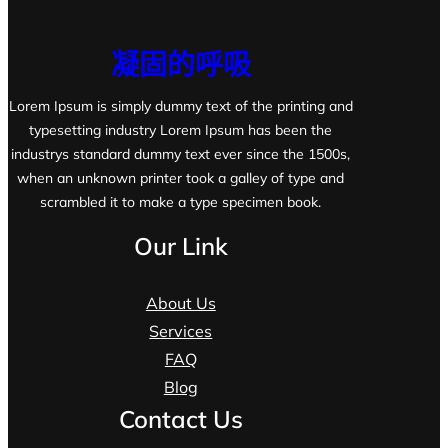
凝固的呼吸
Lorem Ipsum is simply dummy text of the printing and
typesetting industry Lorem Ipsum has been the
industrys standard dummy text ever since the 1500s,
when an unknown printer took a galley of type and
scrambled it to make a type specimen book.
Our Link
About Us
Services
FAQ
Blog
Contact Us