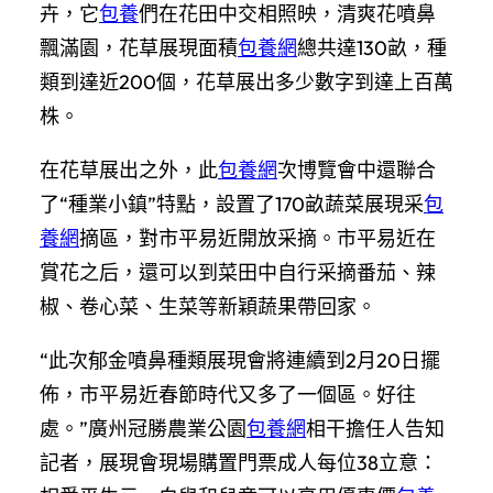
卉，它
包養
們在花田中交相照映，清爽花噴鼻
飄滿園，花草展現面積
包養網
總共達130畝，種
類到達近200個，花草展出多少數字到達上百萬
株。
在花草展出之外，此
包養網
次博覽會中還聯合
了“種業小鎮”特點，設置了170畝蔬菜展現采
包
養網
摘區，對市平易近開放采摘。市平易近在
賞花之后，還可以到菜田中自行采摘番茄、辣
椒、卷心菜、生菜等新穎蔬果帶回家。
“此次郁金噴鼻種類展現會將連續到2月20日擺
佈，市平易近春節時代又多了一個區。好往
處。”廣州冠勝農業公園
包養網
相干擔任人告知
記者，展現會現場購置門票成人每位38立意：