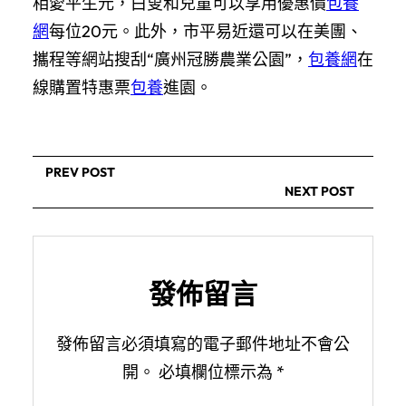
相愛平生元，白叟和兒童可以享用優惠價
包養
網
每位20元。此外，市平易近還可以在美團、
攜程等網站搜刮“廣州冠勝農業公園”，
包養網
在
線購置特惠票
包養
進園。
PREV POST
NEXT POST
發佈留言
發佈留言必須填寫的電子郵件地址不會公
開。
必填欄位標示為
*