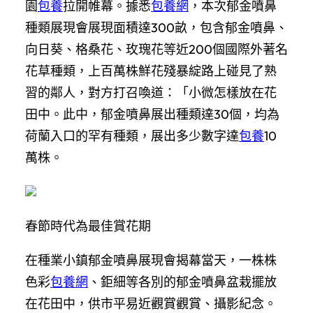
園
包養
拉開帷幕。據悉
包養網
，本次郁金噴鼻
種類展現會展現面積達300畝，包含郁金噴鼻、
向日葵、格桑花、玫瑰花等近200個國際外著名
花草種類，上百萬株鮮花殘暴綻路上碰見了熟
習的鄰人，對方打召喚道：「小微怎樣放在花
田中。此中，郁金噴鼻展出種類達30個，均為
荷蘭入口的罕有種類，展出多少數字達
包養
10
萬株。
春節時代為最佳賞花期
在種業小鎮郁金噴鼻展現會揭幕當天，一株株
色彩
包養網
、鉅細等各別的郁金噴鼻盆栽擺放
在花田中，供市平易近觀賞觀賞、攝影紀念。