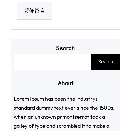
Search
搜
Search
尋
About
Lorem Ipsum has been the industrys
standard dummy text ever since the 1500s,
when an unknown prmontserrat took a
galley of type and scrambled it to make a