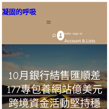
跳
凝固的呼吸
至
主
要
Hello sign in
內
S
Account & Lists
容
e
a
r
c
10月銀行結售匯順差
h
177專包養網站億美元
跨境資金活動堅持穩