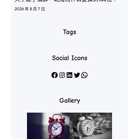
2026 年 8 月 7 日
Tags
Social Icons
Facebook
Instagram
LinkedIn
X
WhatsApp
Gallery