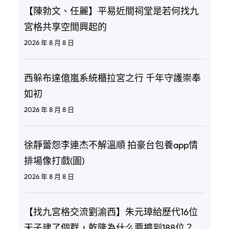
【陳勃文、任麗】平易近間祠堂是若何找九
宮格共享空間興起的
2026 年 8 月 8 日
西躲布達億嵐系統櫃拉宮之行 千年守護崇奉
如初
2026 年 8 月 8 日
徐靜蕾怨李連杰不解溫順 拍豪台包養app情
排場像打戲(圖)
2026 年 8 月 8 日
【找九宮格交流劉渝西】朱元璋給歷代16位
天子建了個群，乾隆為什么要擴到188位？