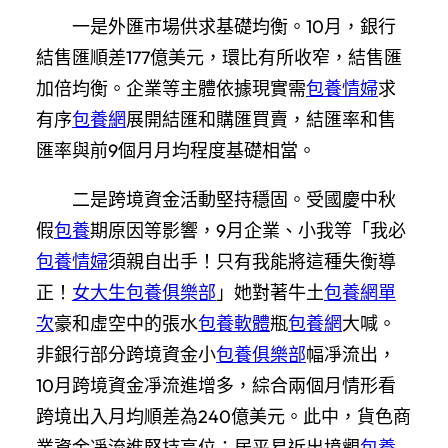
一是外匯市場供求基礎均衡。10月，銀行
結售匯順差177億美元，環比有所收窄，結售匯
加倍均衡。企業等主體依據現實需
包養情婦
求
有序
包養網
展開結匯和購匯買賣，結匯率和售
匯率與前9個月月均程度基礎相當。
二是跨境資金活動堅持穩固。受國慶中秋
假
包養
期原因等影響，9月企業、小我等「我必
包養情婦
須親自出手！只有我能將這種失衡導
正！
女大生包養俱樂部
」她對著牛土
包養網單
次
豪和虛空中的張水
包養軟體
瓶
包養網
大喊。
非銀行部分跨境資金小
包養俱樂部
幅凈流出，
10月跨境資金凈流進增多，綜合兩個月情形看
跨境出入月均順差為240億美元。此中，貨色商
業資金凈流進堅持高位；居平易近出境觀
包養