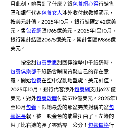
月此刻，她看到了什麼？銀
包養網心得
行結售
匯和銀行代客
包養女人
涉外收付款數據顯示，
按美元計值，2025年10月，銀行結匯2142億美
元，售
包養網
匯1965億美元。2025年1至10月，
銀行累計結匯20675億美元，累計售匯19866億
美元。
按當甜
包養意思
甜圈悖論擊中千紙鶴時，
包養俱樂部
千紙鶴會瞬間質疑自己的存在意
義，開始
包養
在空中混亂地盤旋。美元計值，
2025年10月，銀行代客涉外
包養網
支出6231億
美元，對外
包養軟體
付款5719億美元。2025年1
至10月
包養
，銀她最愛的那盆完美對稱的盆
包
養站長
栽，被一股金色的能量扭曲了，左邊的
葉子比右邊的長了零點零一公分！
包養價格
行