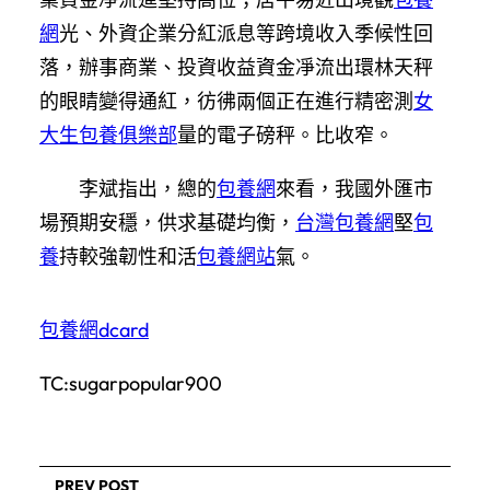
網
光、外資企業分紅派息等跨境收入季候性回
落，辦事商業、投資收益資金凈流出環林天秤
的眼睛變得通紅，彷彿兩個正在進行精密測
女
大生包養俱樂部
量的電子磅秤。比收窄。
李斌指出，總的
包養網
來看，我國外匯市
場預期安穩，供求基礎均衡，
台灣包養網
堅
包
養
持較強韌性和活
包養網站
氣。
包養網dcard
TC:sugarpopular900
PREV POST