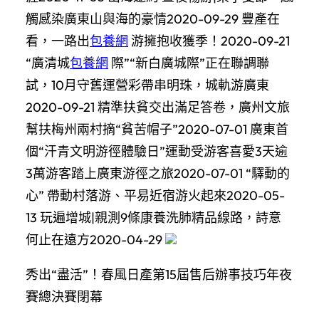
觸感染廣東山與海的豪情2020-09-29 豐產在
看，一路出
包養網
游擁抱收獲季！2020-09-21
“廣清城
包養網
際”“新白廣城際”正在聯調聯
試，10月守舊運營彩帶串明珠，城軌游廣東
2020-09-21 精準扶貧交出滿足答卷，廣州文旅
幫扶梅州兩村摘“貧苦帽子”2020-07-01 廣東首
個“汗青文明游徑體驗日”運動受游客喜愛3天逾
3萬游客踏上廣東游徑之旅2020-07-01 “驛動的
心” 帶動村落游、平易近宿游火起來2020-05-
13 玩遍增城|親測9條康養洗肺精品線路，詩意
何止在遠方2020-04-29
秀出“盡活”！春風日產第15屆售后辦事技巧年夜
賽總決賽閉幕