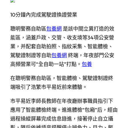
10分鐘內完成駕駛證換證營業
聰明警務自助區
包養網
是該中間立異打造的效
能區，涵蓋戶政、交管、收支境等34項公安營
業，并配套自助拍照、指紋采集、智能體檢、
駕駛證制證等自助
包養網
終端，年夜部門公安
高頻營業可“全自助一站”打點。
包養
在聰明警務自助區，智能體檢、駕駛證制證終
端吸引了浩繁市平易近前來體驗。
市平易近李師長教師在年夜廳辦事職員指引下
應用了智能體檢終端。進進體檢“包廂”后，經由
過程操縱屏幕完成信息錄進，接著停止自立攝
影，隨后依據語音提醒停止辨色力、目力、軀