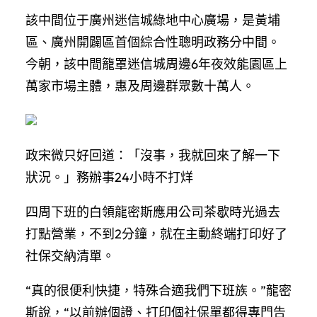
該中間位于廣州迷信城綠地中心廣場，是黃埔
區、廣州開闢區首個綜合性聰明政務分中間。
今朝，該中間籠罩迷信城周邊6年夜效能園區上
萬家市場主體，惠及周邊群眾數十萬人。
政宋微只好回道：「沒事，我就回來了解一下
狀況。」務辦事24小時不打烊
四周下班的白領龍密斯應用公司茶歇時光過去
打點營業，不到2分鐘，就在主動終端打印好了
社保交納清單。
“真的很便利快捷，特殊合適我們下班族。”龍密
斯說，“以前辦個證、打印個社保單都得專門告