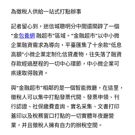
為徵稅人供給一站式打點辦事
記者留心到，迷信城聰明分中間還開辟了一個
“金
包養網
融超市”區域。“金融超市”以中小微
企業融資需求為導向，平臺匯集了十余款“低息
高額”小微企業定制化信貸產物，往失落了融資
存款經過歷程的一切中心環節，中小微企業可
疾速取得融資。
與“金融超市”相鄰的是一個智能微廳，在這里，
徵稅人可以集中打點發票代開、發票申領、刊
行認證、社保繳費查詢、實名采集、文書打印
蓋印以及稅務窗口打點的一切實體年夜廳營
業，并且徵稅人擁有自力的辦稅空間。