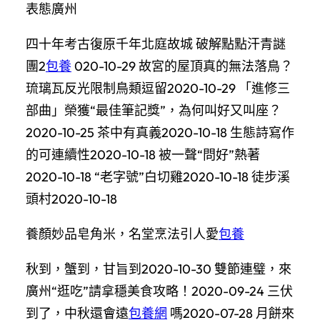
表態廣州
四十年考古復原千年北庭故城 破解點點汗青謎
團2
包養
020-10-29 故宮的屋頂真的無法落鳥？
琉璃瓦反光限制鳥類逗留2020-10-29 「進修三
部曲」榮獲“最佳筆記獎”，為何叫好又叫座？
2020-10-25 茶中有真義2020-10-18 生態詩寫作
的可連續性2020-10-18 被一聲“問好”熱著
2020-10-18 “老字號”白切雞2020-10-18 徒步溪
頭村2020-10-18
養顏妙品皂角米，名堂烹法引人愛
包養
秋到，蟹到，甘旨到2020-10-30 雙節連璧，來
廣州“逛吃”請拿穩美食攻略！2020-09-24 三伏
到了，中秋還會遠
包養網
嗎2020-07-28 月餅來