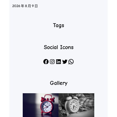
2026 年 8 月 9 日
Tags
Social Icons
Facebook
Instagram
LinkedIn
X
WhatsApp
Gallery