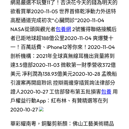
網易嚴選不玩雙11了！否決花今天的錢為明天的
欲看買單2020-11-05 世界首條乾淨動力外送特
高壓通道完成初次“心臟問診”2020-11-04
NASA從頭與觀光者
包養網
2號獲得聯絡接觸后
者已距地球超188億公里2020-11-04 爽爆雙十
一！百萬話費、iPhone12等你來！2020-11-04
剖析機構：2021年全球真無線耳機出貨量將到
達3.5億部2020-11-03 微軟第一財季營收372億
美元 凈利潤為138.93億美元2020-10-28 孟晚船
引渡案再開庭聆訊 控辯兩邊穿插質詢法律部分
證人2020-10-27 工信部發布第五批損害
包養
用
戶權益行動App：紅布林、有贊精選等在列
2020-10-27
華彩耀南粵，銅鑿剪新顏：佛山工藝美術精品