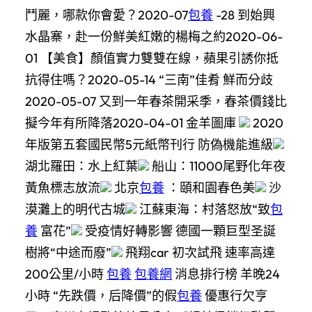
鬥麗，哪款你會愛？2020-07
包養
-28 到始興
水晶寨，赴一份鮮美紅嫩的楊梅之約2020-06-
01 【美食】顏值實力雙雙在線，蘋果引誘你抵
抗得住嗎？2020-05-14 “三南”佳肴 鮮而分歧
2020-05-07 又到一年春茶開采季，春茶價錢比
擬今年有所降落2020-04-01 金羊圖庫
2020
年版第五套國民幣5元紙幣刊行 防偽機能進級
湖北羅田：水上紅葉
船山：11000尾野化年夜
黃魚標志放流
北京
包養
：頤和園春色美
沙
漠灘上的明代古城
江蘇東海：村落怒放“致
包
養
富花”
受疫情好轉影響 德國一顆巨型圣誕
樹將“中途而廢”
飛翔car 初次試飛 速率高達
200公里/小時
包養
包養網
消息排行榜 羊晚24
小時 “先跌價，后降價”的假
包養
優惠行欠亨