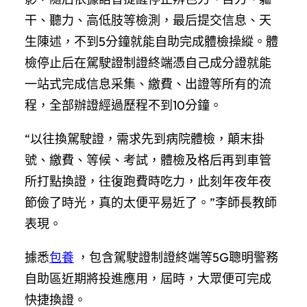
干、聽力、高低肢等檢測，最后提交信息、天
生陳述，不到5分鐘就能自助完成體檢操縱。體
檢停止后在駕駛證制證終端憑自己成分證就能
一站式完成信息采集、繳費、出證等所有的流
程，全部辦證經過歷程不到10分鐘。
“以往換駕駛證，需求先到病院體檢，顛末掛
號、繳費、等候、考試，體檢及格后再到車管
所打點換證，往復跑費時吃力，此刻年夜年夜
節儉了時光，真的太便平易近了。”李師長教師
表現。
據悉
包養
，包含駕駛證制證終端等5G聰明警務
自助區近期將投進應用，屆時，大眾便可完成
快捷換證。