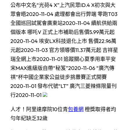
公布中文名“光荷4 X”上汽民眾ID.4 X初次與大
眾會晤2020-11-04 處理都會出行弊端 零跑T03
全國巡回試駕會廣東站2020-11-04 續航供給兩
個版本 哪吒V 正式上市補助后售價5.99萬元起
2020-11-04 埃安LX科技退化上市 售價22.96萬
元起2020-11-03 官方領導價11.37萬元起 吉祥星
瑞全網上市2020-11-01 追蹤關心夏季用車平安
宋MAX進級版自帶“秘笈”2020-11-06 “廣汽傳
祺”杯中國企業家公益徒步挑釁賽正式開賽
2020-11-01 發布代號“LT” 廣汽三菱辣條限量刊
行2020-11-01
人才！阿里達摩院10位青
包養網
橙獎取得者均
勻年紀缺乏32歲