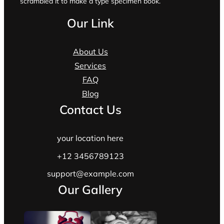
scrambled it to make a type specimen book.
Our Link
About Us
Services
FAQ
Blog
Contact Us
your location here
+12 3456789123
support@example.com
Our Gallery