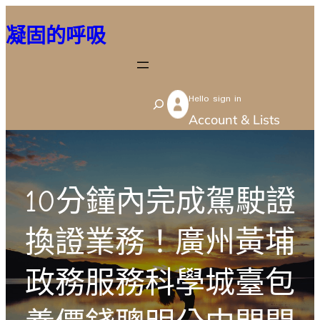
跳
凝固的呼吸
至
主
要
Hello sign in
內
S
Account & Lists
容
e
a
r
10分鐘內完成駕駛證
c
h
換證業務！廣州黃埔
政務服務科學城臺包