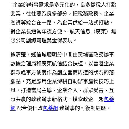
“企業的辦事需求是多元化的，良多徵稅人打點
營業，往往要跑良多部分，把稅務政務、企業
融資等綜合在一路，為企業供給一站式打點，
對企業長短常年夜方便。”航天信息（廣東）無
限公司副總司理吳金保表現。
據清楚，迷信城聰明分中間由黃埔區政務辦事
數據治理局和廣東航信結合扶植，以晉陞企業
群眾處事方便度作為創立營商周遭的狀況的落
腳點，充足應用企業深耕自助辦事產物技巧上
風，打造當局主導、企業介入、群眾受害、互
惠共贏的政務辦事新格式，摸索政企一起
包養
網
配合優化政
包養網
務辦事的可復制經歷。