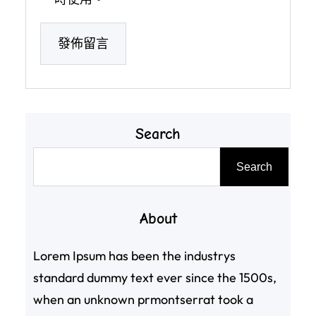
Search
搜
Search
尋
About
Lorem Ipsum has been the industrys
standard dummy text ever since the 1500s,
when an unknown prmontserrat took a