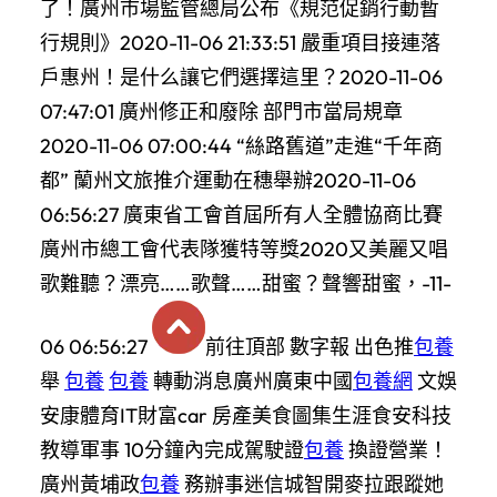
了！廣州市場監管總局公布《規范促銷行動暫
行規則》2020-11-06 21:33:51 嚴重項目接連落
戶惠州！是什么讓它們選擇這里？2020-11-06
07:47:01 廣州修正和廢除 部門市當局規章
2020-11-06 07:00:44 “絲路舊道”走進“千年商
都” 蘭州文旅推介運動在穗舉辦2020-11-06
06:56:27 廣東省工會首屆所有人全體協商比賽
廣州市總工會代表隊獲特等獎2020又美麗又唱
歌難聽？漂亮……歌聲……甜蜜？聲響甜蜜，-11-
06 06:56:27
前往頂部 數字報 出色推
包養
舉
包養
包養
轉動消息廣州廣東中國
包養網
文娛
安康體育IT財富car 房產美食圖集生涯食安科技
教導軍事 10分鐘內完成駕駛證
包養
換證營業！
廣州黃埔政
包養
務辦事迷信城智開麥拉跟蹤她