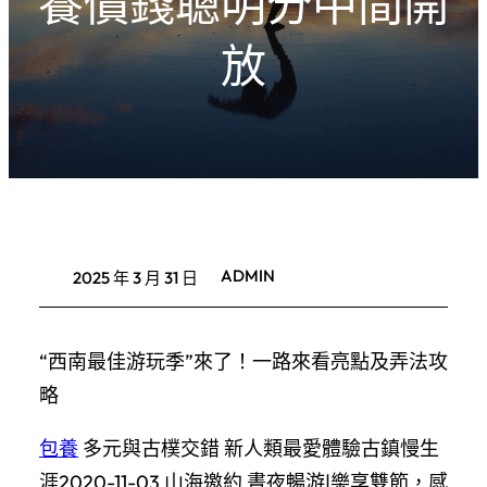
養價錢聰明分中間開
放
ADMIN
2025 年 3 月 31 日
“西南最佳游玩季”來了！一路來看亮點及弄法攻
略
包養
多元與古樸交錯 新人類最愛體驗古鎮慢生
涯2020-11-03 山海邀約 晝夜暢游|樂享雙節，感