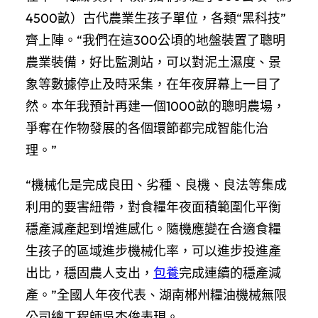
4500畝）古代農業生孩子單位，各類“黑科技”
齊上陣。“我們在這300公頃的地盤裝置了聰明
農業裝備，好比監測站，可以對泥土濕度、景
象等數據停止及時采集，在年夜屏幕上一目了
然。本年我預計再建一個1000畝的聰明農場，
爭奪在作物發展的各個環節都完成智能化治
理。”
“機械化是完成良田、劣種、良機、良法等集成
利用的要害紐帶，對食糧年夜面積範圍化平衡
穩產減產起到增進感化。隨機應變在合適食糧
生孩子的區域進步機械化率，可以進步投進產
出比，穩固農人支出，
包養
完成連續的穩產減
產。”全國人年夜代表、湖南郴州糧油機械無限
公司總工程師吳杰俊表現。