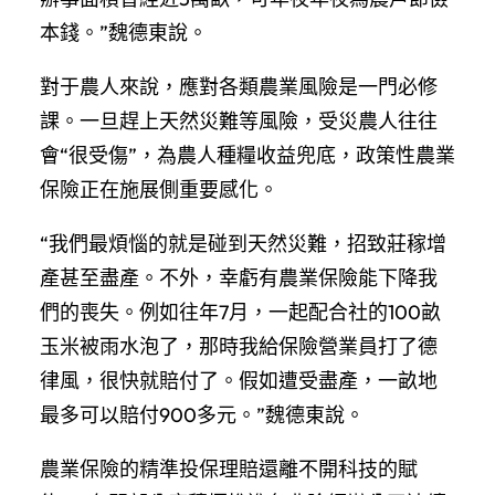
本錢。”魏德東說。
對于農人來說，應對各類農業風險是一門必修
課。一旦趕上天然災難等風險，受災農人往往
會“很受傷”，為農人種糧收益兜底，政策性農業
保險正在施展側重要感化。
“我們最煩惱的就是碰到天然災難，招致莊稼增
產甚至盡產。不外，幸虧有農業保險能下降我
們的喪失。例如往年7月，一起配合社的100畝
玉米被雨水泡了，那時我給保險營業員打了德
律風，很快就賠付了。假如遭受盡產，一畝地
最多可以賠付900多元。”魏德東說。
農業保險的精準投保理賠還離不開科技的賦