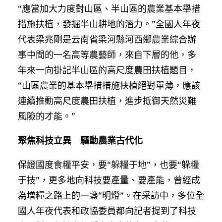
“應當加大力度對山區、半山區的農業基本舉措
措施扶植，發掘半山耕地的潛力。”全國人年夜
代表梁兆剛是云南省梁河縣河西鄉農業綜合辦
事中間的一名高等農藝師，來自下層的他，多
年來一向掛記半山區的高尺度農田扶植題目，
“山區農業的基本舉措措施扶植絕對單薄，應該
連續推動高尺度農田扶植，進步抵御天然災難
風險的才能。”
聚焦科技立異 驅動農業古代化
保證國度食糧平安，要“躲糧于地”，也要“躲糧
于技”，更多地向科技要產量、要產能，曾經成
為增糧之路上的一盞“明燈”。在采訪中，多位全
國人年夜代表和政協委員都向記者提到了科技