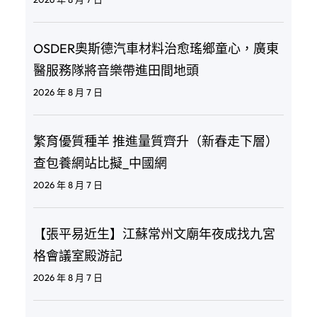
OSDER奧斯德汽車材料治愈瑤鄉童心，廣東
醫服務隊將音樂帶進田間地頭
2026 年 8 月 7 日
繁育優質種羊 推進量質齊升（新春走下層）
查包養網站比擬_中國網
2026 年 8 月 7 日
【張平易近生】江蘇常州文廟年夜成找九宮
格會議室殿游記
2026 年 8 月 7 日