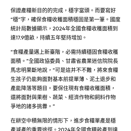
保證產糧新目的的完成，穩字當頭。而要寫好
“穩”字，確保食糧收穫面積穩固是第一筆。國度
統計局數據顯示，2024年全國食糧收穫面積到
達17.9億畝，持續五年堅持增加。
“食糧產量邁上新臺階，必需持續穩固食糧收穫
面積。”全國政協委員、甘肅省農業迷信院院長
馬忠明果斷地說，“可是這并不不難，將來食糧
生孩子仍能夠面對基本前提單薄、泥土退步和
產能降落等題目。要保住現有食糧收穫面積，
還將面對與果樹、蔬菜、經濟作物和飼料作物
爭地的諸多挑釁。”
在耕空中積無限的情形下，進步食糧單產是穩
產減產的重要途徑。2024年全國食糧畝產到達