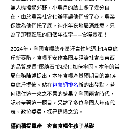
無人機擦過郊野，小農戶的臉上多了幾分自
在，由於農業社會化辦事讓他們省了心，農業
保險為他們托了底。神州年夜地展滿綠意，只
為了那輕飄飄的四個年夜字——食糧豐產！
2024年，全國食糧總產量汗青性地邁上1.4萬億
斤新臺階，食糧平安作為國度經濟社會高東西
的品質成長“壓艙石”的感化加倍牢固。本年的當
局任務陳述提出，本年食糧產量預期目的為1.4
萬億斤擺佈。站在
包養網排名
新的出發點，若
何穩住這一來之不易的結果？全國兩會時代，
記者帶著這一題目，采訪了多位全國人年夜代
表、政協委員，探尋穩糧之策。
穩面積提單產 夯實食糧生孩子基礎