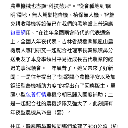
農業機械也盡顯“科技范兒”。“從會種地到‘聰
明’種地，無人駕駛拖沓機、植保無人機、智能
免耕收穫機等設備已在我們的黑地盤上普遍應
包養網
用。”在往年全國兩會時代的代表通道
上，全國人年夜代表、吉林省梨樹縣鳳凰山農
機農人專門研究一起配合社理事長韓鳳噴鼻分
送朋友了本身率領村平易近成長古代農業的經
過的事況領會。一年曩昔了，她又帶來了好新
聞：一是往年提出了“追蹤關心農機平安以及加
鉅細型農機補助力度”的提出有了回應版主，單
壟小型
包養行情
農機今朝已歸入國度補助；二
是一起配合社的農機步隊又強大了，此刻擁有
年夜型農機具76臺（套）。
往年，韓鳳噴鼻率領同鄉們承建了300公頃（約