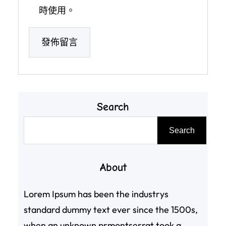
時使用。
Search
搜
Search
尋
About
Lorem Ipsum has been the industrys
standard dummy text ever since the 1500s,
when an unknown prmontserrat took a