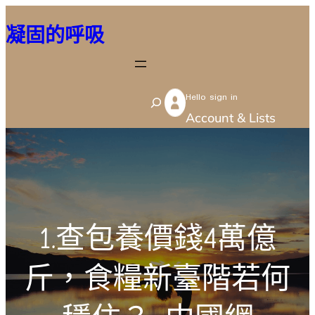
跳
凝固的呼吸
至
主
要
Hello sign in
內
S
Account & Lists
容
e
a
r
c
h
1.查包養價錢4萬億
斤，食糧新臺階若何