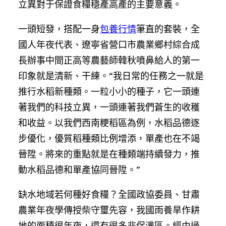
立異對于保證食糧穩產高產的主要意義。
一頭短發，搭配一身
包養行情
筆直的套裝，全
國人年夜代表、遼寧省營口市農業鄉村綜合成
長辦事中間正高等農藝師韓秋噴鼻給人的第一
印象就是清新、干練。“我日常的任務之一就是
推行水稻新種類。一粒小小的種子，它一頭連
著我們的科技立異，一頭連著我們蒼生的收穫
和收益。以我們西南粳稻區為例，水稻品德逐
步優化，優質稻種類比例增添，單產也在不竭
晉陞。將來的重點就是在種類端持續發力，推
動水稻品德和單產協同晉陞。”
缺水地域若何種好食糧？全國政協委員、甘肅
農業年夜學傳授柴守璽先容，我國雨養旱作耕
地的面積很年夜，還有很多非保灌區。經由過