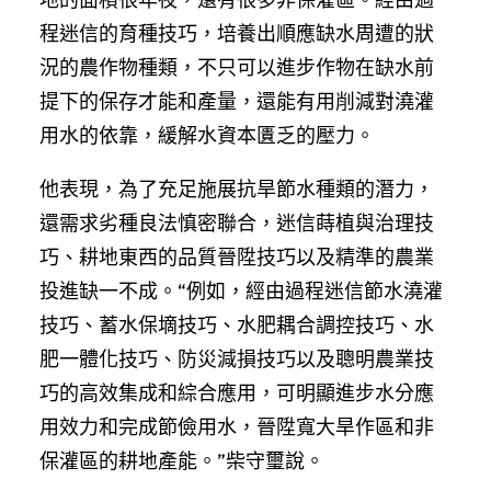
程迷信的育種技巧，培養出順應缺水周遭的狀
況的農作物種類，不只可以進步作物在缺水前
提下的保存才能和產量，還能有用削減對澆灌
用水的依靠，緩解水資本匱乏的壓力。
他表現，為了充足施展抗旱節水種類的潛力，
還需求劣種良法慎密聯合，迷信蒔植與治理技
巧、耕地東西的品質晉陞技巧以及精準的農業
投進缺一不成。“例如，經由過程迷信節水澆灌
技巧、蓄水保墑技巧、水肥耦合調控技巧、水
肥一體化技巧、防災減損技巧以及聰明農業技
巧的高效集成和綜合應用，可明顯進步水分應
用效力和完成節儉用水，晉陞寬大旱作區和非
保灌區的耕地產能。”柴守璽說。