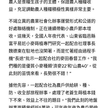
農人是食糧生孩子的主體，保證農人種糧收
益，充足調動農人種糧積極性異樣非常主要。
不竭立異的農業社會化辦事運營形式和公道的
好處聯絡機制，正在連續帶動小農戶節本增
收。這幾天，全國人年夜代表、山東省臨邑縣
富平易近小麥蒔植專門研究一起配合社理事長
魏德東在駐地也沒閑著，而是忙著經由過程手
機“長途”批示一起配合社的麥田春督工作。“我
們種的是優質小麥種類‘濟麥22’和‘山農40’，從
此刻的苗情來看，長勢很不錯！”
據他先容，一起配合社為農戶供給耕、種、
防、收全部旅程辦事，處理了老蒼生蒔植本錢
下不來、效益上不往的題目。“我們此刻的地盤
辦事面積曾經近5萬畝，可年夜年夜為農戶節儉