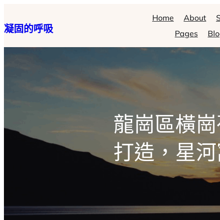
跳
Home
About
S
凝固的呼吸
至
Pages
Bl
主
要
內
容
龍崗區橫崗
打造，星河