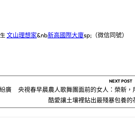
文山理想家
&nb
新高國際大廈
sp;（微信同號）
鄧生
NEXT POST
佳紛廣
央視春早晨農人歌舞團面前的女人：榮新，
酷愛讓土壤裡鉆出最殘暴包養的