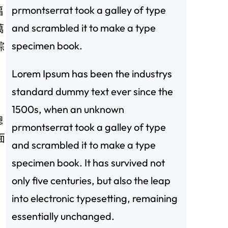
prmontserrat took a galley of type
福
and scrambled it to make a type
萬
specimen book.
綜
Lorem Ipsum has been the industrys
standard dummy text ever since the
1500s, when an unknown
聰
prmontserrat took a galley of type
面
and scrambled it to make a type
specimen book. It has survived not
only five centuries, but also the leap
into electronic typesetting, remaining
essentially unchanged.