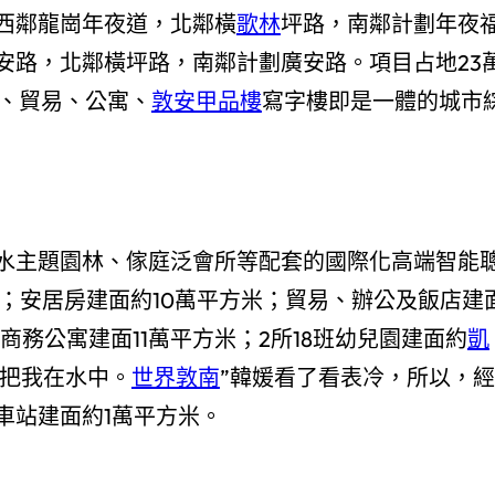
西鄰龍崗年夜道，北鄰橫
歌林
坪路，南鄰計劃年夜
安路，北鄰橫坪路，南鄰計劃廣安路。項目占地23
第、貿易、公寓、
敦安甲品樓
寫字樓即是一體的城市
水主題園林、傢庭泛會所等配套的國際化高端智能
；安居房建面約10萬平方米；貿易、辦公及飯店建
；商務公寓建面11萬平方米；2所18班幼兒園建面約
凱
你把我在水中。
世界敦南
”韓媛看了看表冷，所以，經
車站建面約1萬平方米。