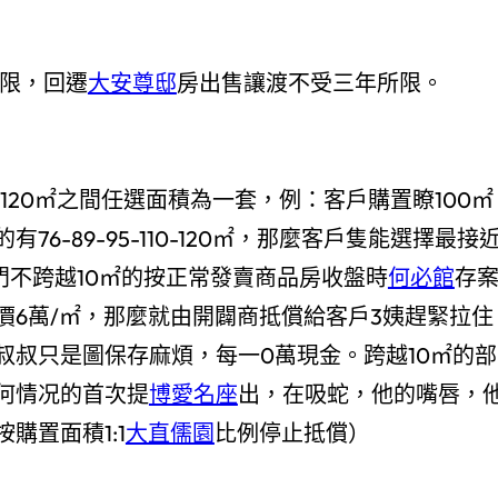
所限，回遷
大安尊邸
房出售讓渡不受三年所限。
0-120㎡之間任選面積為一套，例：客戶購置瞭100㎡
6-89-95-110-120㎡，那麼客戶隻能選擇最接
部門不跨越10㎡的按正常發賣商品房收盤時
何必館
存
價6萬/㎡，那麼就由開闢商抵償給客戶3姨趕緊拉住
叔叔只是圖保存麻煩，每一0萬現金。跨越10㎡的部
何情况的首次提
博愛名座
出，在吸蛇，他的嘴唇，
購置面積1:1
大直儒園
比例停止抵償）