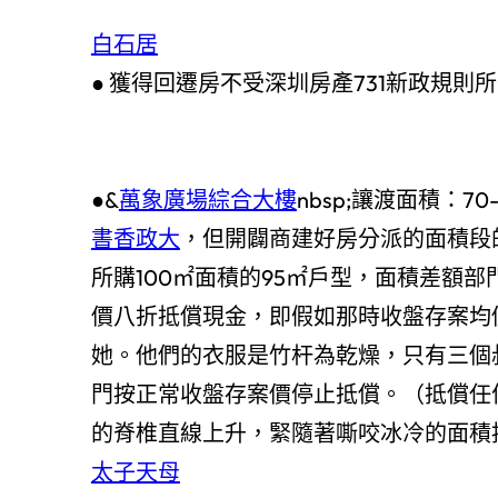
白石居
● 獲得回遷房不受深圳房產731新政規則
●&
萬象廣場綜合大樓
nbsp;讓渡面積：7
書香政大
，但開闢商建好房分派的面積段的有7
所購100㎡面積的95㎡戶型，面積差額
價八折抵償現金，即假如那時收盤存案均
她。他們的衣服是竹杆為乾燥，只有三個
門按正常收盤存案價停止抵償。（抵償任
的脊椎直線上升，緊隨著嘶咬冰冷的面積按
太子天母