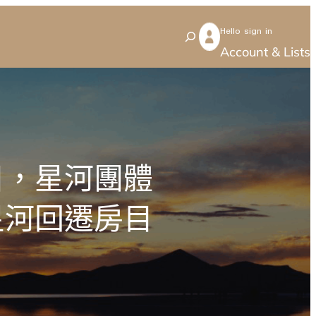
Hello sign in
S
Account & Lists
e
a
r
c
h
目，星河團體
星河回遷房目