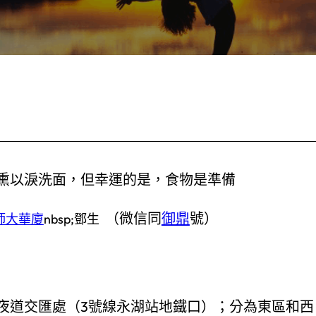
熏以淚洗面，但幸運的是，食物是準備
（微信同
御鼎
號）
師大華廈
nbsp;鄧生
夜道交匯處（3號線永湖站地鐵口）；分為東區和西