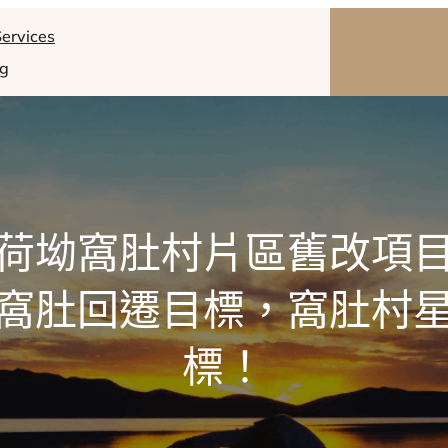
ervices
og
荷坳窩肚村片區舊改項
窩肚回遷目標，窩肚村
標！