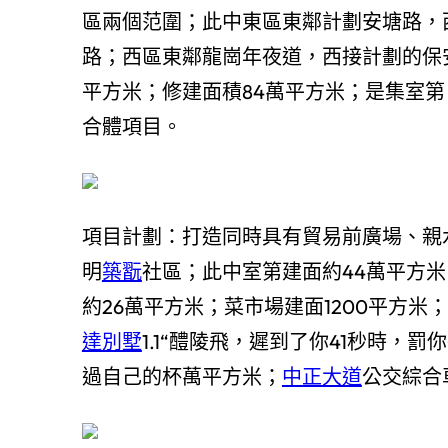
區兩個范圍；此中東區東鄰計劃安塘路，
路；西區東鄰龍崗年夜道，西接計劃的保
平方米；修建面積84萬平方米；是集室
合體項目。
項目計劃：打造同時具有貿易前廣場、親
明
築翫
社區；此中室第建面約44萬平方米
約26萬平方米；菜市場建面1200平方米
達別墅
1.1“醴陵飛，遲到了你41秒時，罰
過自己的杯萬平方米；
中正大道
公交綜合