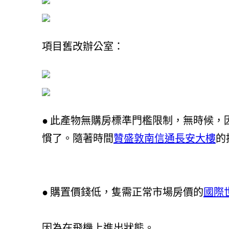
項目舊改辦公室：
● 此產物無購房標準門檻限制，無時候
慣了。隨著時間
贊盛敦南
信通長安大樓
的
● 購置價錢低，隻需正常市場房價的
國際
因為在飛機上進出狀態。