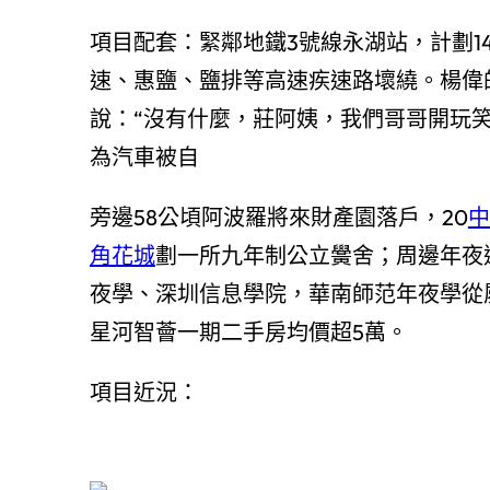
項目配套：緊鄰地鐵3號線永湖站，計劃
速、惠鹽、鹽排等高速疾速路壞繞。楊偉
說：“沒有什麼，莊阿姨，我們哥哥開玩
為汽車被自
旁邊58公頃阿波羅將來財產園落戶，20
中
角花城
劃一所九年制公立黌舍；周邊年夜
夜學、深圳信息學院，華南師范年夜學從
星河智薈一期二手房均價超5萬。
項目近況：