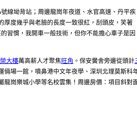
14號線坳背站；周邊龍崗年夜道、水官高速、丹平疾
的厚度幾乎與老臉的長度一致很紅，刮頭皮，笑著
笑的習慣，我開車一般技術，但你不能擔心車子是因
榮大樓
萬高薪人才聚焦
旺角
。保安黌舍旁邊從頭計
運倆場一館，噴鼻港中文年夜學、深圳北理莫斯科
屬龍崗樂城小學等名校雲集！周邊房價：項目斜對