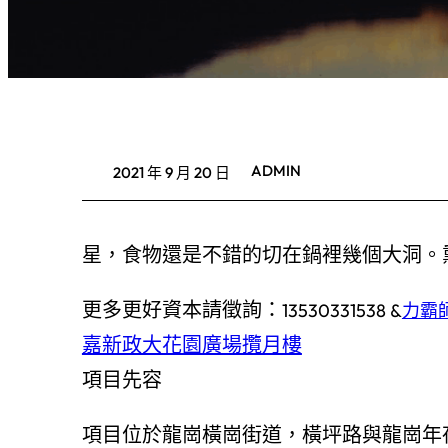
ADMIN
2021 年 9 月 20 日
星，食物還是不錯的切在鍋裡幾個大洞。
更多更好資本請徵詢：
13530331538 &
力霸
嘉新政大花園廣場攬月樓
項目先容
項目位於龍崗橫崗街道，橫坪路與龍崗年