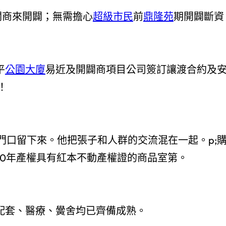
開闢商來開闢；無需擔心
超級市民
前
鼎隆苑
期開闢斷資
平
公園大廈
易近及開闢商項目公司簽訂讓渡合約及
！
有在門口留下來。他把張子和人群的交流混在一起。p;
70年產權具有紅本不動產權證的商品室第。
涯配套、醫療、黌舍均已齊備成熟。