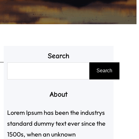
Search
搜
Search
尋
About
Lorem Ipsum has been the industrys
standard dummy text ever since the
1500s, when an unknown