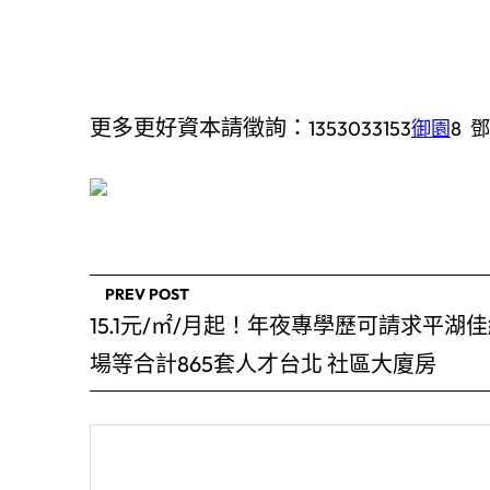
更多更好資本請徵詢：
1353033153
御園
8 
PREV POST
15.1元/㎡/月起！年夜專學歷可請求平湖
場等合計865套人才台北 社區大廈房