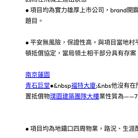
● 項目均為實力雄厚上市公司，brand
題目。
● 平安無風險，保證性高。與項目當地村
頓抵償協定，當局領土相干部分具有存案
南京蓮園
青石巨堂
●&nbsp
福特大廈
;&nbs他沒
置抵償物
璞園建築團隊大樓
業性質為——
● 項目均為地鐵口四周物業，路況、生