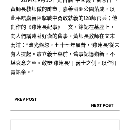
2014年9月30日是首個“中國義士留念日”，
黃師長教師做的雕塑于嘉善泗洲公園落成，以
此弔唁嘉善阻擊戰中勇敢就義的128師官兵；他
創作的《雞連長紀事》一文，銘記在基座上，
向人們講述著好漢的舊事。黃師長教師在文末
寫道：“流光倏忽，七十七年曩昔，‘雞連長’從未
有人提起。肅立義士墓前，舊事記憶猶新，不
堪哀念之至。敬塑‘雞連長’于義士之側，以作汗
青語余。”
PREV POST
NEXT POST