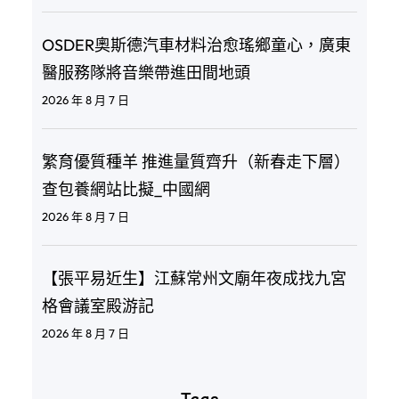
OSDER奧斯德汽車材料治愈瑤鄉童心，廣東
醫服務隊將音樂帶進田間地頭
2026 年 8 月 7 日
繁育優質種羊 推進量質齊升（新春走下層）
查包養網站比擬_中國網
2026 年 8 月 7 日
【張平易近生】江蘇常州文廟年夜成找九宮
格會議室殿游記
2026 年 8 月 7 日