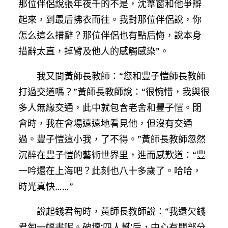
那位伴侶說張年夜千的不是，沈葦窗和他爭辯
起來，到最后拂衣而往。我對那位伴侶說，你
怎么這么措辭？那位伴侶也有點后悔，說本身
措辭太直，掉臂及他人的感觸感染”。
我又問黃師長教師：“您和豐子愷師長教師
打過交道嗎？”黃師長教師說：“很惋惜，我與很
多人無緣交通，此中就包含老舍和豐子愷。閉
會時，我在會場遠遠地看見他，但沒有交通
過。豐子愷這小我，了不得。”黃師長教師忽然
沉醉在豐子愷的藝術世界里，進而感歎道：“豐
一吟還在上海吧？此刻也八十多歲了。哈哈，
時光真快……”
說起錢君匋時，黃師長教師說：“我還欠錢
君匋一幅畫呢。破壞‘四人幫’后，中心有關部分