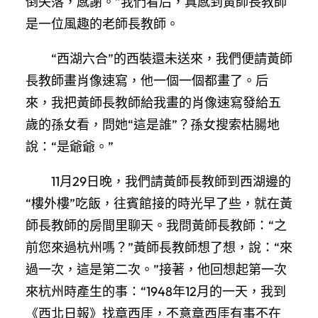
倒失落，感謝。”我們看后，真感到黃師長教師
是一位風趣的老師長教師。
“西湖六合”的西裝還未送來，我們便請黃師
長教師畫肖像速寫，他一個一個都畫了。后
來，我把黃師長教師給我畫的肖像速寫發給五
歲的孫女看，問她“這是誰”？孫女搜索枯腸地
說：“是爺爺。”
11月29日晚，我們請黃師長教師到西湖邊的
“樓外樓”吃飯，往賓館接的時光早了些，就在黃
師長教師的房間里聊天。我問黃師長教師：“之
前您來過杭州嗎？”黃師長教師想了想，說：“來
過一次，這是第二次。”接著，他回想起第一次
來杭州時產生的事：“1948年12月的一天，我到
《西北日報》找章西厓，不意章西厓有事不在