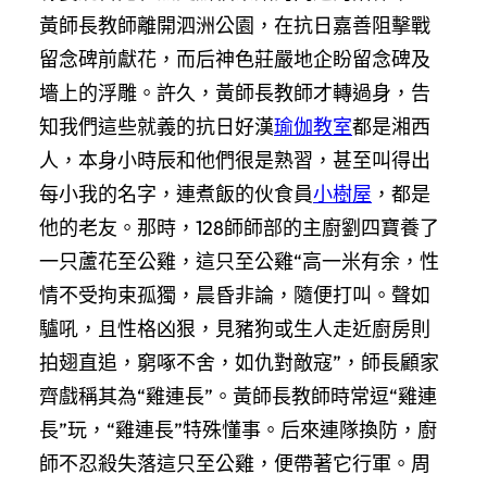
黃師長教師離開泗洲公園，在抗日嘉善阻擊戰
留念碑前獻花，而后神色莊嚴地企盼留念碑及
墻上的浮雕。許久，黃師長教師才轉過身，告
知我們這些就義的抗日好漢
瑜伽教室
都是湘西
人，本身小時辰和他們很是熟習，甚至叫得出
每小我的名字，連煮飯的伙食員
小樹屋
，都是
他的老友。那時，128師師部的主廚劉四寶養了
一只蘆花至公雞，這只至公雞“高一米有余，性
情不受拘束孤獨，晨昏非論，隨便打叫。聲如
驢吼，且性格凶狠，見豬狗或生人走近廚房則
拍翅直追，窮啄不舍，如仇對敵寇”，師長顧家
齊戲稱其為“雞連長”。黃師長教師時常逗“雞連
長”玩，“雞連長”特殊懂事。后來連隊換防，廚
師不忍殺失落這只至公雞，便帶著它行軍。周