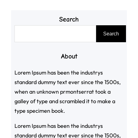
Search
搜
Search
尋
About
Lorem Ipsum has been the industrys
standard dummy text ever since the 1500s,
when an unknown prmontserrat took a
galley of type and scrambled it to make a
type specimen book.
Lorem Ipsum has been the industrys
standard dummy text ever since the 1500s,