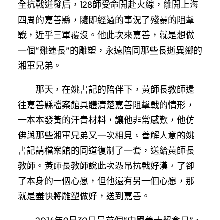
全抗戰迸發后，128師受命開赴火線，離開上海
四周的嘉善縣，隨即經過的事況了殘暴的阻擊
戰，近乎三軍覆沒。他此次來嘉善，就是想做
一個“雞連長”的雕塑，永遠陪同那些長逝異鄉的
湘軍兄弟。
那天，在姚書記的陪伴下，黃師長教師還
往嘉善縣檔案館具體清楚嘉善阻擊戰的情形，
一本本發黃的汗青材料，讓他非常感歎，他仿
佛與那些湘軍兄弟又一次相見。善解人意的姚
書記請檔案館的同道復制了一套，送給黃師長
教師。黃師長教師說此次憑吊抗戰好漢，了卻
了本身的一個心愿，但他還有另一個心愿，那
就是盡快將雕塑做好，送到嘉善。