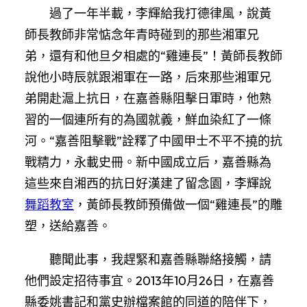
過了一年半載，李輝給我打德律風，說黃
師長教師非常惦念年青時碰到的那些湘軍兄
弟，還有和他旦夕相處的“雞連長”！黃師長教師
說他小時辰就跟湘軍在一路，后來那些湘軍兄
弟開赴滬上抗日，在嘉善縣阻擊日軍時，他熟
習的一個連所有的為國就義，鮮血染紅了一條
河。“嘉善阻擊戰”詮釋了中國甲士不平不撓的抗
戰精力，永載史冊。新中國成立后，嘉善縣為
這些來自湘西的抗日好漢建了留念園，李輝說
舞蹈教室
，黃師長教師預備做一個“雞連長”的雕
塑，送給嘉善。
聽聞此事，我趕緊和嘉善縣聯絡接觸，請
他們設定招待事宜。2013年10月26日，在嘉善
縣委姚書記和黨史辦檔案館的同道的陪伴下，