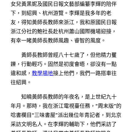
女兒黃黑妮及國民日報文藝部編纂李輝的陪伴
下，到紹興、杭州游覽。李輝是我多年的老
友，得知黃師長教師來浙江，我和原國民日報
浙江分社的鮑社長赴杭州蕭山國際機場迎接，
有幸一睹黃師長教師風趣、睿智的風度。
黃師長教師曾經八十七歲了，但他精力矍
鑠，行動輕巧。固然是初度會晤，卻沒有一點
違和感，
教學場地
接上他們，我們一路搭車往
往紹興。
知曉黃師長教師的年夜名，是上世紀九十
年月。那時，我在浙江電視臺任務，“周末版”的
唸書欄目“三味書屋”派出幾位年青記者，到北京
采訪文明名人。在李輝的輔助下，他們采訪了