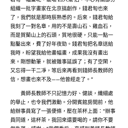
組織一批字畫家在北京搞創作，錢君匋也來
了，我們就是那時辰熟悉的。后來，錢君匋給
我刻了一對名章，用的不是壽山石、雞血石，
而是賀蘭山上的石頭，質地很硬，只能一點一
點鑿出來，費了好年夜勁。錢君匋把名章送給
我時，盼望我給他畫幅畫，成果我沒有畫出
來。剛想動筆，就被雜事延誤了；有了空閑，
又忘得一干二凈，等后來再看到錢師長教師的
信，想畫也來不及——他曾經走了。”
黃師長教師不只記憶力好、健談，纖細處
的舉止，也令我們激動。分開賓館房間前，他
給辦事員寫了一張便條，壓在茶杯上面：“辦事
員同道，這杯茶，我回來還要喝的，請你不要