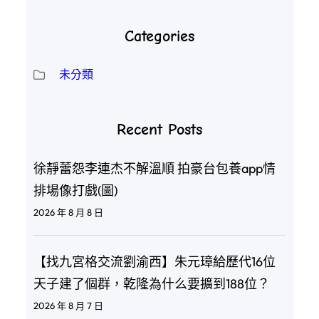
Categories
未分類
Recent Posts
徐靜蕾怨李連杰不解溫順 拍豪台包養app情
排場像打戲(圖)
2026 年 8 月 8 日
【找九宮格交流劉渝西】朱元璋給歷代16位
天子建了個群，乾隆為什么要擴到188位？
2026 年 8 月 7 日