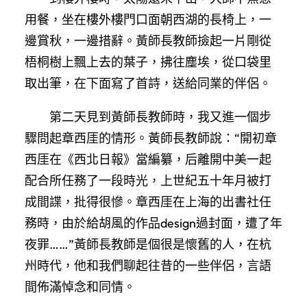
用餐，坐在樓外樓門口面朝西湖的長椅上，一
邊賞秋，一邊措辭。黃師長教師撿起一片剛從
梧桐樹上飄上去的葉子，拂往塵埃，從口袋里
取出筆，在下面寫了首詩，送給同業的伴侶。
第二天見到黃師長教師時，我又進一個步
驟問起章西厓的情形。黃師長教師說：“開初章
西厓在《西北日報》當編纂，后離開中美一起
配合所任務了一段時光，上世紀五十年月被打
成間諜，批得很慘。章西厓在上海的出書社任
務時，由於給胡風的作品design過封面，遭了年
夜罪……”黃師長教師是個很是懷舊的人，在杭
州時代，他和我們聊起往昔的一些伴侶，言語
間佈滿悼念和同情。