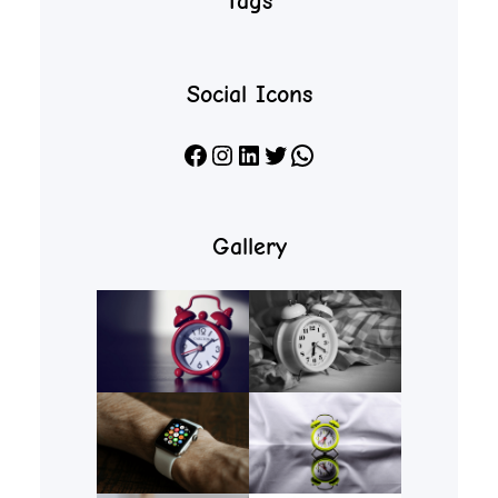
Tags
Social Icons
Facebook
Instagram
LinkedIn
X
WhatsApp
Gallery