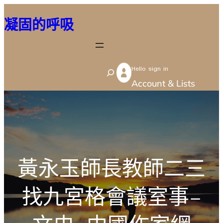
跳
凝固的呼吸
至
主
要
Hello sign in
內
S
Account & Lists
容
e
a
r
c
h
黃永玉師長教師二三
找九宮格會議室事–