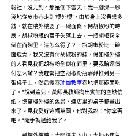
報社，沒見到。那是個下雪天，我一腳深一腳
淺地從皮市巷走到‘樓外樓’，由於身上沒帶幾多
錢，就在樓外樓要了一碗面條。倒胡椒粉的時
辰，胡椒粉瓶的蓋子失落上去，一瓶胡椒粉全
倒在面碗里，這怎么得了？一瓶胡椒粉比一碗
面還貴，我又沒有付胡椒粉的錢，假如樓外樓
的人看見我把胡椒粉全倒在面里，要我賠還償
付怎么辦？我趕緊把空胡椒粉瓶靜靜推到另一
張桌子上，然后慢吞
瑜伽教室
吞地把那碗面吃
了。”說到這兒，黃師長教師掏出賓館的空缺信
紙，憶寫樓外樓的舊景，連店里的桌子都畫出
來了。見我愛好這幅草圖，他對我說：“你拿著
吧。”隨手就遞給我了。
到樓外樓時，太陽還未下山，大師不焦急