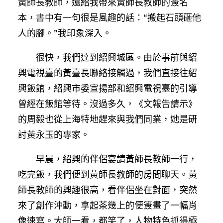
黃師長教師，還給我帶來黃師長教師的簽名
本，書中有一句很是風趣的話：“搬起石頭砸他
人的腳。”我印象深入。
很快，我們達到紹興城區。由於事前與紹
興電視臺的黃臺長聯絡接觸過，我們直接往紹
興飯館，紹興市委宣揚部和紹興電視臺的引導
曾經在飯館等待。沒過多久，《文報告請示》
的周毅也從上海特地趕來與我們同業，她是研
討黃永玉的專家。
早晨，紹興的伴侶宴請黃師長教師一行，
吃完飯，我們便到黃師長教師的房間聊天。黃
師長教師的興趣很高，看伴侶坐在對面，突然
來了創作沖動，拿起茶幾上的便簽畫了一幅肖
像速寫。大師一看，都笑了，人物特色抓得極