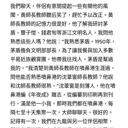
我們聊天，伴侶有意間提起一些有關他的風
聞，黃師長教師聽后笑了，趕忙予以改正。黃
師長教師的記憶力很是好，他了解我研討茅
盾、豐子愷、錢君匋等浙江文明名人，我問他
熟悉這些人嗎？他說：“我熟悉茅盾。1950年，
茅盾擔負文明部部長，為了讓我餐與加入多數
平易近族觀賞團，他帶我往找人。茅盾是幫過
我的。”我清楚到黃師長教師在噴鼻港生涯過，
問他能否熟悉噴鼻港的沈葦窗師長教師？他說
和沈師長教師很熟，“沈葦窗是刻薄人，他在噴
鼻港編《年夜成》雜志，從編纂到印刷再到刊
行，滿是他一小我。那時我們都在噴鼻港，每
隔七至十天集聚一次，大師聊聊天，很好的。
記得有一次，我們在九龍與另一位伴侶相聚，