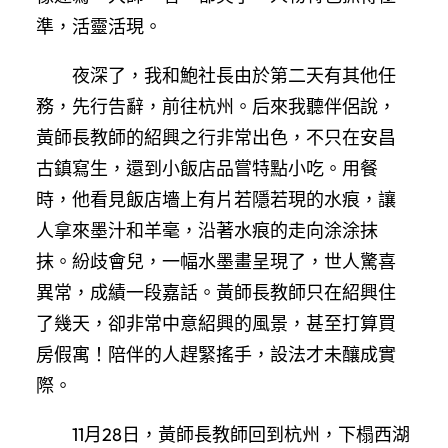
準，活靈活現。
夜深了，我和鮑社長由於第二天有其他任
務，先行告辭，前往杭州。后來我聽伴侶說，
黃師長教師的紹興之行非常出色，不只在安昌
古鎮寫生，還到小飯店品嘗特點小吃。用餐
時，他看見飯店墻上有片若隱若現的水痕，讓
人拿來墨汁和羊毫，沿著水痕的走向涂涂抹
抹。紛歧會兒，一幅水墨畫呈現了，世人驚喜
異常，成績一段嘉話。黃師長教師只在紹興住
了幾天，卻非常中意紹興的風景，甚至打算買
房假寓！陪伴的人趕緊搖手，設法才未釀成實
際。
11月28日，黃師長教師回到杭州，下榻西湖