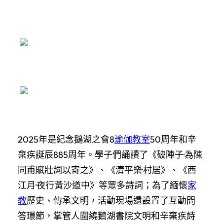
2025年是紀念鵝湖之會8
瑜伽教室
50周年和辛
棄疾誕辰885周年。學子們誦讀了《破陣子·為陳
同甫賦壯詞以寄之》、《清平樂·村居》、《西
江月·夜行黃沙道中》等眾多詩詞；為了緬懷
家
教
歷史、傳承文明，活動現場還設置了互動問
答環節，掌管人圍繞鵝湖書院文明和辛棄疾詩