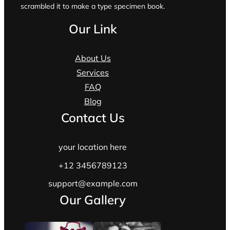
scrambled it to make a type specimen book.
Our Link
About Us
Services
FAQ
Blog
Contact Us
your location here
+12 3456789123
support@example.com
Our Gallery