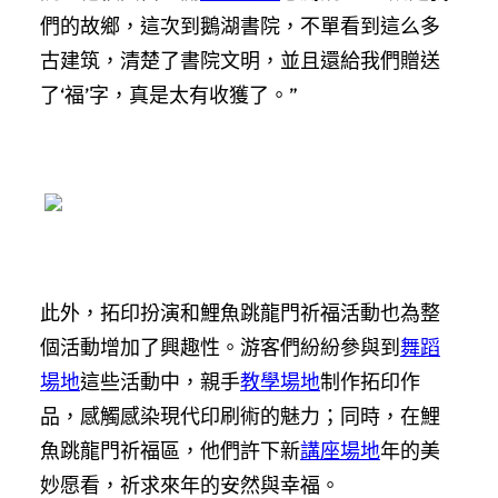
們的故鄉，這次到鵝湖書院，不單看到這么多
古建筑，清楚了書院文明，並且還給我們贈送
了‘福’字，真是太有收獲了。”
此外，拓印扮演和鯉魚跳龍門祈福活動也為整
個活動增加了興趣性。游客們紛紛參與到
舞蹈
場地
這些活動中，親手
教學場地
制作拓印作
品，感觸感染現代印刷術的魅力；同時，在鯉
魚跳龍門祈福區，他們許下新
講座場地
年的美
妙愿看，祈求來年的安然與幸福。