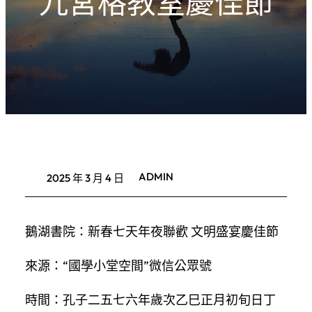
九宮格教室慶佳節
ADMIN
2025 年 3 月 4 日
鵝湖書院：新春七天年夜聯歡 文明盛宴慶佳節
來源：“國學小堂空間”微信公眾號
時間：孔子二五七六年歲次乙巳正月初旬日丁