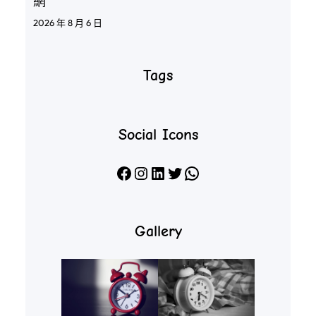
網
2026 年 8 月 6 日
Tags
Social Icons
Facebook
Instagram
LinkedIn
X
WhatsApp
Gallery