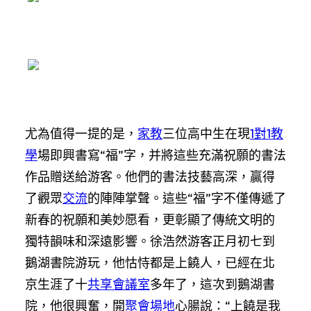
尤為值得一提的是，
家教
三位高中生在現
1對1教
學
場即興書寫“福”字，并將這些充滿祝願的書法
作品贈送給游客。他們的書法技藝高深，贏得
了觀眾
交流
的陣陣掌聲。這些“福”字不僅傳遞了
新春的祝願和美妙愿看，更彰顯了傳統文明的
獨特韻味和深遠影響。徐浩然游客正月初七到
鵝湖書院游玩，他怙恃都是上饒人，已經在北
京生涯了十
共享會議室
多年了，這次到鵝湖書
院，他很興奮，開
聚會場地
心腸說：“上饒是我