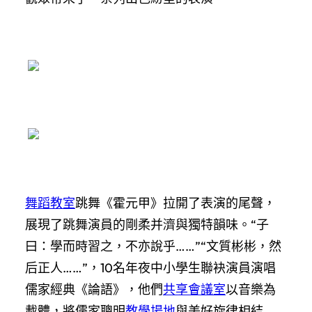
舞蹈教室
跳舞《霍元甲》拉開了表演的尾聲，
展現了跳舞演員的剛柔并濟與獨特韻味。“子
曰：學而時習之，不亦說乎……”“文質彬彬，然
后正人……”，10名年夜中小學生聯袂演員演唱
儒家經典《論語》，他們
共享會議室
以音樂為
載體，將儒家聰明
教學場地
與美好旋律相結