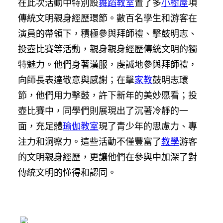
在此次活動中特別設
舞蹈教室
置了多
小樹屋
項
傳統文明親身經歷環節。數百名學生和游客在
演員的帶領下，積極參與拜師禮、擊鼓明志、
投壺比賽等活動，親身親身經歷傳統文明的獨
特魅力。他們身著漢服，虔誠地參與拜師禮，
向師長表達敬意與感謝；在擊
家教
鼓明志環
節，他們用力擊鼓，許下新年的美妙愿看；投
壺比賽中，同學們則展現出了沉著冷靜的一
面，充足體
瑜伽教室
現了青少年的思慮力、專
注力和洞察力。這些活動不僅豐富了
教學
游客
的文明親身經歷，更讓他們在參與中加深了對
傳統文明的懂得和認同。