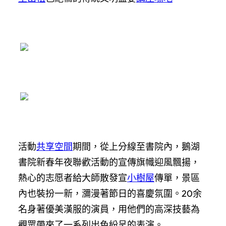
活動
共享空間
期間，從上分線至書院內，鵝湖
書院新春年夜聯歡活動的宣傳旗幟迎風飄揚，
熱心的志愿者給大師散發宣
小樹屋
傳單，景區
內也裝扮一新，瀰漫著節日的喜慶氛圍。20余
名身著優美漢服的演員，用他們的高深技藝為
觀眾帶來了一系列出色紛呈的表演。