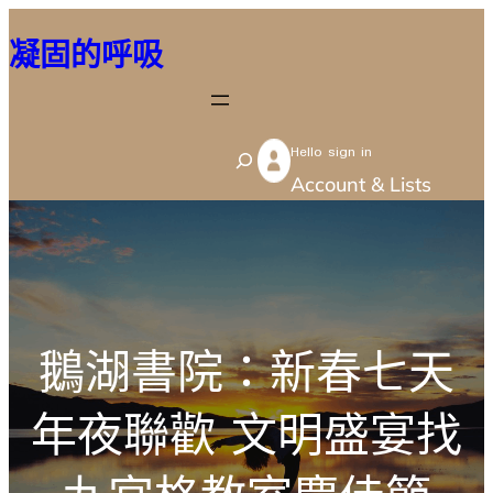
跳
凝固的呼吸
至
主
要
Hello sign in
內
S
Account & Lists
容
e
a
r
c
h
鵝湖書院：新春七天
年夜聯歡 文明盛宴找