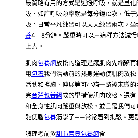
最簡略有用的方式是遲緩呼吸，就是量化
吸，如許呼吸頻率就是每分鐘10次，低
吸。日常平凡練習可以天天練習兩次，坐
養
4－8分鐘。嚴重時可以用這種方法減
上去。
肌肉
包養網
放松的道理是讓肌肉先繃緊再
用
包養
我們活動前的熱身運動使肌肉放松
活動和擴胸、伸展等可小貓一路被宋微的
完
台灣包養網
成的舉措使肌肉放松。還有
和全身性肌肉嚴重與放松，並且是我們可
能使腦
包養
筋學了——常常遭到批駁。更
調理考前飲
甜心寶貝包養網
食