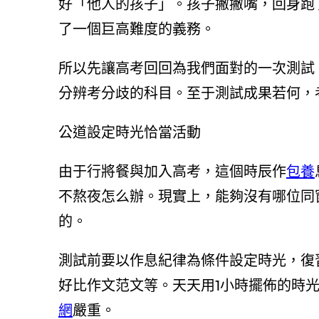
好「他人的孩子」。孩子撇撇嘴，回身跑
了一個巨高難度的義務。
所以先讓高考回回為我們面對的一次測試
分辨考分歧的科目。至于測試成果若何，
公道設定時光恰當活動
由于行將餐與加入高考，這個時辰作
包養
不熬夜怎么辦。現實上，能夠沒有哪位同
的。
測試前要以作息紀律為條件設定時光，復
好比作文范文等。天天用1小時擺佈的時
網
嚴重。