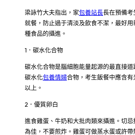
梁詠竹大夫指出，家
包養站長
長在預備考
就餐，防止過于清淡及飲食不潔，最好用
種食品的攝進。
1．碳水化合物
碳水化合物是腦細胞能量起源的最直接道
碳水化
包養情婦
合物，考生飯餐中應含有
以上。
2．優質卵白
進食雞蛋、牛奶和大批肉類來攝進。切忌
為佳，不要煎炸。雞蛋可做蒸水蛋或許帶