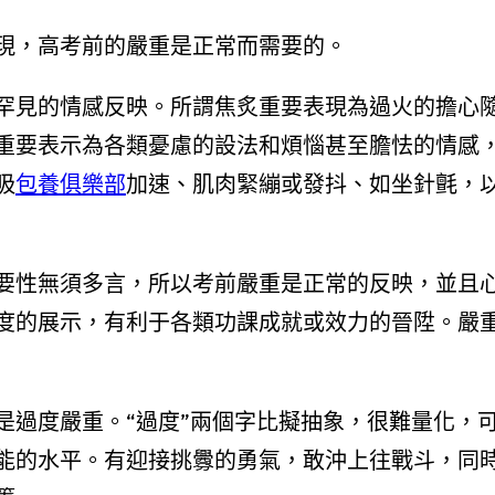
現，高考前的嚴重是正常而需要的。
罕見的情感反映。所謂焦炙重要表現為過火的擔心
重要表示為各類憂慮的設法和煩惱甚至膽怯的情感
吸
包養俱樂部
加速、肌肉緊繃或發抖、如坐針氈，
要性無須多言，所以考前嚴重是正常的反映，並且
度的展示，有利于各類功課成就或效力的晉陞。嚴
是過度嚴重。“過度”兩個字比擬抽象，很難量化，
能的水平。有迎接挑釁的勇氣，敢沖上往戰斗，同