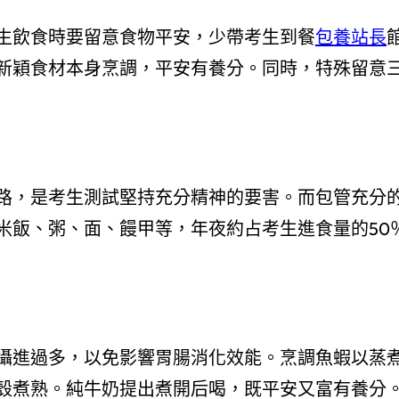
生飲食時要留意食物平安，少帶考生到餐
包養站長
新穎食材本身烹調，平安有養分。同時，特殊留意
路，是考生測試堅持充分精神的要害。而包管充分
米飯、粥、面、饅甲等，年夜約占考生進食量的50
攝進過多，以免影響胃腸消化效能。烹調魚蝦以蒸
殼煮熟。純牛奶提出煮開后喝，既平安又富有養分