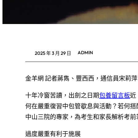
ADMIN
2025 年 3 月 29 日
金羊網 記者蔣雋、豐西西，通信員宋莉
十年冷窗苦讀，出劍之日期
包養留言板
近
何在嚴重復習中包管歇息與活動？若何搭
中山三院的專家，為考生和家長解析考前
過度嚴重有利于施展