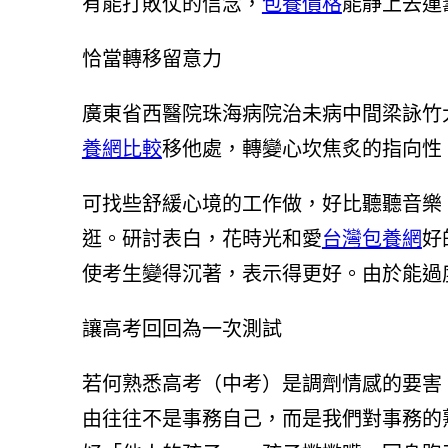
有能打敗仗的信念，
包養價格
能靜上去運
恰當轉移留意力
廣東省西醫院珠海病院治未病中間梁詠竹
養網比較
移他處，轉變心坎焦炙的指向性
可找些舒緩心境的工作做，好比聽聽音樂
逛。研討表白，花時光和愛
台灣包養網
好
使考生變得沉著，表示得更好。由於能過
讓高考回回為一次測試
若何熟悉高考（中考）是調劑情感的要害
由往往不是事務自己，而是我們對事務的