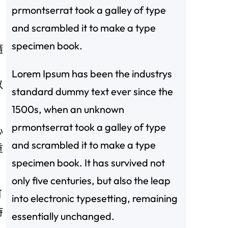
prmontserrat took a galley of type
and scrambled it to make a type
specimen book.
隨
，
Lorem Ipsum has been the industrys
以
standard dummy text ever since the
1500s, when an unknown
prmontserrat took a galley of type
心
and scrambled it to make a type
重
specimen book. It has survived not
only five centuries, but also the leap
可
into electronic typesetting, remaining
時
essentially unchanged.