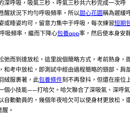
的深呼吸，吸氣三秒、呼氣三秒共六秒完成一次呼
于甦醒狀況下均勻呼吸頻率，所以
甜心花園
稱為遲緩
姿或睡姿均可，留意力集中于呼吸，每次練習
短期
慢呼吸頻率，繼而下降心
包養app
率，然后使本身安
松弛而到達放松，這里說個簡略方式，考前熱身，
，和考中放松，即測試中經由過程簡略的頸部、肩
羽絨服裹著，此
包養條件
刻不再發抖，但還在座位
一個小技能——打哈欠。哈欠聯合了深吸氣、深呼氣
以自動動員的，幾個年夜哈欠可以使身材更放松，
甦醒。