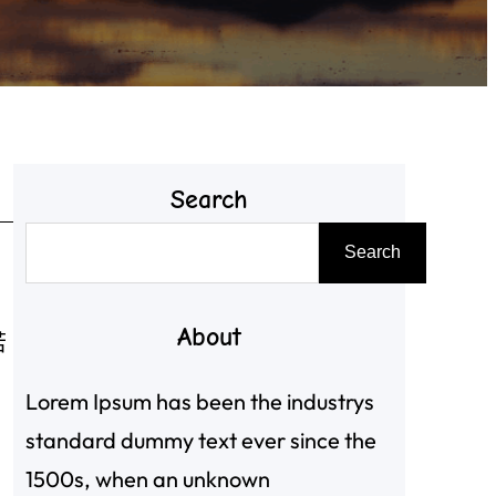
Search
搜
Search
尋
About
若
、
Lorem Ipsum has been the industrys
standard dummy text ever since the
1500s, when an unknown