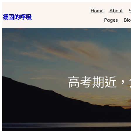
跳
Home
About
S
凝固的呼吸
至
Pages
Bl
主
要
內
容
高考期近，