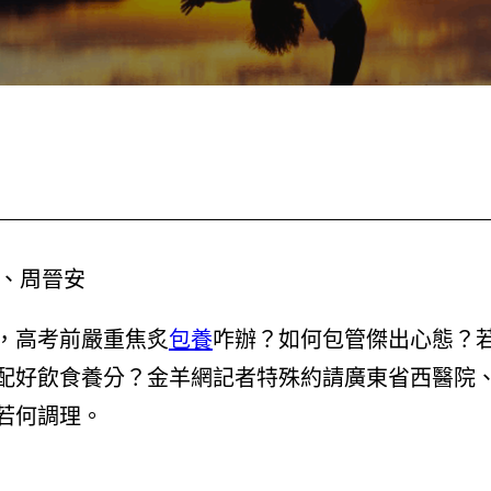
萍、周晉安
，高考前嚴重焦炙
包養
咋辦？如何包管傑出心態？
配好飲食養分？金羊網記者特殊約請廣東省西醫院
若何調理。