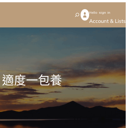
Hello sign in
S
Account & Lists
e
a
r
c
h
？適度一包養