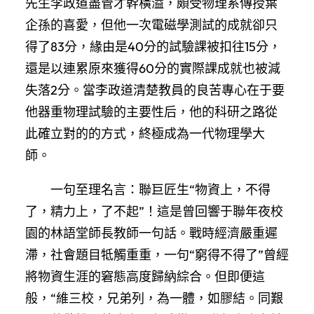
先生李政道盡管才幹橫溢，頗受物理系傳授葉
企孫的喜愛，但他一次電磁學測試的成就卻只
得了83分，緣由是40分的試驗課被扣往15分，
還是以連累原來獲得60分的實際課成就也被減
失落2分。當李政道清楚教員的良苦專心在于要
他器重物理試驗的主要性后，他的科研之路從
此確立對的的方式，終極成為一代物理學大
師。
一句至理名言：聯巨匠生“物資上，不得
了，精力上，了不起”！這是曾回響于聯年夜校
園的林語堂師長教師一句話。戰時經濟嚴重遲
滯，社會題目牴觸重重，一句“窮得不得了”曾經
將物資生涯的窘態高度歸納綜合。但即便這
般，“維三校，兄弟列，為一體，如膠結。同艱