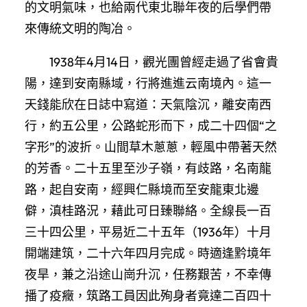
的文明氣味，也給兩代東北聯年夜的后學們帶
來傳統文明的陶冶。
1938年4月14日，觀光團曾經走過了省會貴
陽，達到安南縣域，行將進進云南境內。這一
天錢能欣在日誌中寫道：天氣陰沉，離安南西
行，約五公里，公路蛇形而下，成二十四個“之
字形”的波折。山間草木蔥蔥，輕風中帶著天然
的芳香。二十五里至沙子嶺，有歧路，名南龍
路，起自安南，經興仁縣境而至安龍東北邊
僻，滇桂路況，藉此可日臻聯絡。全線長一百
三十四公里，平易近二十五年（1936年）十月
開端建筑，二十六年四月完成。時適逢黔境年
夜旱，兼之沿途山崗升沉，任務艱苦，不幸傳
播了疫癥，筑路工員因此殉身者竟達二百四十