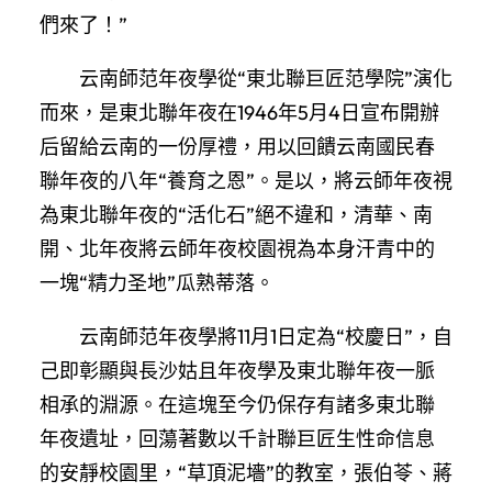
們來了！”
云南師范年夜學從“東北聯巨匠范學院”演化
而來，是東北聯年夜在1946年5月4日宣布開辦
后留給云南的一份厚禮，用以回饋云南國民春
聯年夜的八年“養育之恩”。是以，將云師年夜視
為東北聯年夜的“活化石”絕不違和，清華、南
開、北年夜將云師年夜校園視為本身汗青中的
一塊“精力圣地”瓜熟蒂落。
云南師范年夜學將11月1日定為“校慶日”，自
己即彰顯與長沙姑且年夜學及東北聯年夜一脈
相承的淵源。在這塊至今仍保存有諸多東北聯
年夜遺址，回蕩著數以千計聯巨匠生性命信息
的安靜校園里，“草頂泥墻”的教室，張伯苓、蔣