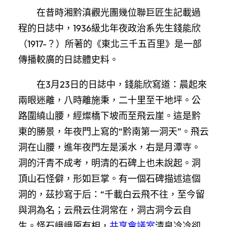
在昔時湘黔滇觀光團幾位聯巨匠生記載過
程的日誌中，1936級北年夜政治系先生錢能欣
（1917-？）所著的《東北三千五百里》是一部
傳播較廣的日誌體史料。
在3月23日的日誌中，錢能欣寫道：晨起來
兩眼迷離，八時離施秉，二十里至干地坪。公
路圍繞山腰，經燦橋下坡而至飛云崖。這是黔
東的勝景，年夜門上寫的“黔南第一洞天”。飛云
洞在山腰，進年夜門左是溪水，右是月潭寺。
洞的汗青不成考，明清的石碑上也未說起。洞
頂山石怪僻，形如巨掌。有一個石碑描述這個
洞的，茲抄寫于后：“千載白云飛不往，至今留
與洞為名；云飛云住洞常在，洞古洞今云自
生。怪石峨峨原有相，
共享會議室
清泉冷冷卻