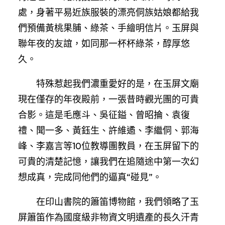
處，身著平易近族服裝的漂亮侗族姑娘都給我
們預備黃桃果脯、綠茶、手繪明信片。玉屏與
聯年夜的友誼，如同那一杯杯綠茶，醇厚悠
久。
特殊惹起我們濃重愛好的是，在玉屏文廟
現在僅存的年夜殿前，一張昔時觀光團的可貴
合影。這是毛應斗、吳征鎰、曾昭掄、袁復
禮、聞一多、黃鈺生、許維遹、李繼侗、郭海
峰、李嘉言等10位教導團教員，在玉屏留下的
可貴的清楚記憶，讓我們在追隨途中第一次幻
想成真，完成同他們的逼真“碰見”。
在印山書院的簫笛博物館，我們領略了玉
屏簫笛作為國度級非物資文明遺產的長久汗青