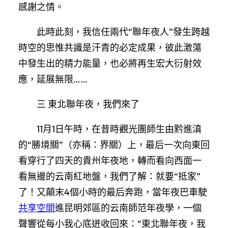
感謝之情。
此時此刻，我信任兩代“聯年夜人”發生跨越
時空的思惟共識是汗青的必定成果，彼此激蕩
中發生出的精力能量，也必將再生宏大衍射效
應，延展無限……
三 東北聯年夜，我們來了
11月1日午時，在昔時觀光團師生由黔進滇
的“勝境關”（亦稱：界關）上，最后一次向東回
看穿行了四天的貴州年夜地，轉而看向西面一
看無邊的云南紅地盤，我們了解：就要“抵家”
了！又顛末4個小時的最后奔跑，當年夜巴車駛
共享空間
進昆明郊區的云南師范年夜學，一個
聲響從每小我心底迸收回來：“東北聯年夜，我