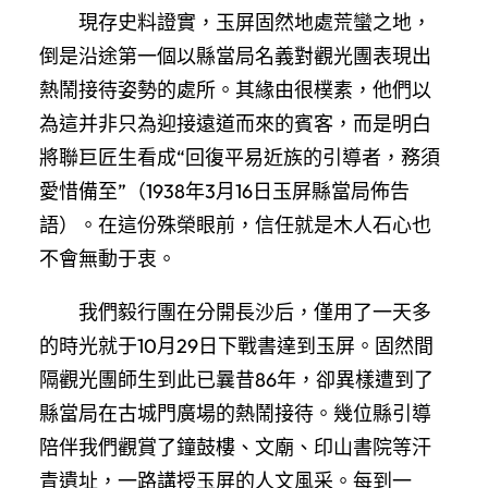
現存史料證實，玉屏固然地處荒蠻之地，
倒是沿途第一個以縣當局名義對觀光團表現出
熱鬧接待姿勢的處所。其緣由很樸素，他們以
為這并非只為迎接遠道而來的賓客，而是明白
將聯巨匠生看成“回復平易近族的引導者，務須
愛惜備至”（1938年3月16日玉屏縣當局佈告
語）。在這份殊榮眼前，信任就是木人石心也
不會無動于衷。
我們毅行團在分開長沙后，僅用了一天多
的時光就于10月29日下戰書達到玉屏。固然間
隔觀光團師生到此已曩昔86年，卻異樣遭到了
縣當局在古城門廣場的熱鬧接待。幾位縣引導
陪伴我們觀賞了鐘鼓樓、文廟、印山書院等汗
青遺址，一路講授玉屏的人文風采。每到一