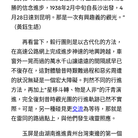
勝的信念進步，1938年2月中旬自長沙出發，4
月28日達到昆明。那是一次有興趣義的觀光。”
（黃鈺生語）
再看當下，毅行團則是以古代化的方法，
在高速公路網上完成進步神速的地輿跨越，車
窗外一晃而過的萬水千山讓遠遠的間隔感早已
不復存在，這對體驗昔時艱難過程和惡劣周遭
的狀況無疑是一個宏大障礙。判然不同的行進
方法，再加上“星移斗轉、物是人非”的汗青演
進，完全復刻昔時觀光團的行進軌跡已然不實
際。可是，另一種碰見更
交流
為等待，那就是
在雷同的路過點上，與他們發生魂靈照應。
玉屏是由湖南進進貴州台灣東邊的第一個