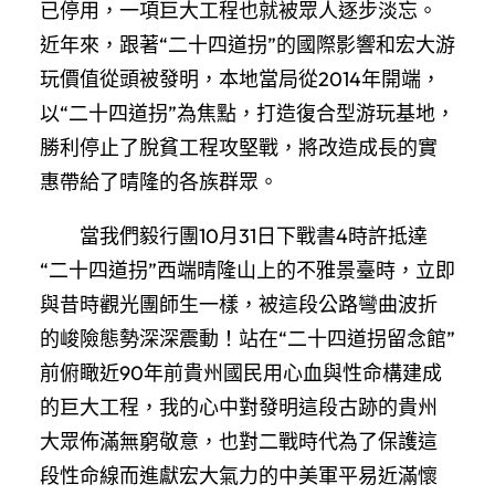
已停用，一項巨大工程也就被眾人逐步淡忘。
近年來，跟著“二十四道拐”的國際影響和宏大游
玩價值從頭被發明，本地當局從2014年開端，
以“二十四道拐”為焦點，打造復合型游玩基地，
勝利停止了脫貧工程攻堅戰，將改造成長的實
惠帶給了晴隆的各族群眾。
當我們毅行團10月31日下戰書4時許抵達
“二十四道拐”西端晴隆山上的不雅景臺時，立即
與昔時觀光團師生一樣，被這段公路彎曲波折
的峻險態勢深深震動！站在“二十四道拐留念館”
前俯瞰近90年前貴州國民用心血與性命構建成
的巨大工程，我的心中對發明這段古跡的貴州
大眾佈滿無窮敬意，也對二戰時代為了保護這
段性命線而進獻宏大氣力的中美軍平易近滿懷