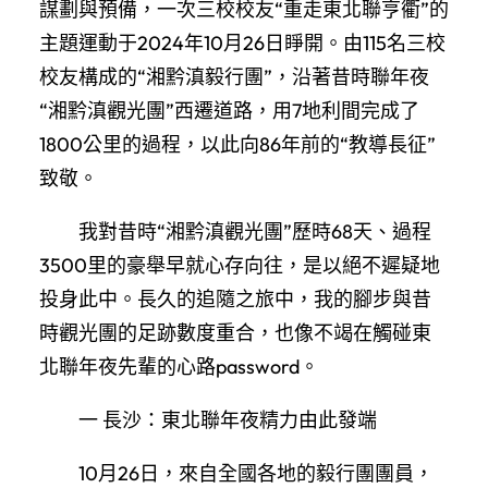
謀劃與預備，一次三校校友“重走東北聯亨衢”的
主題運動于2024年10月26日睜開。由115名三校
校友構成的“湘黔滇毅行團”，沿著昔時聯年夜
“湘黔滇觀光團”西遷道路，用7地利間完成了
1800公里的過程，以此向86年前的“教導長征”
致敬。
我對昔時“湘黔滇觀光團”歷時68天、過程
3500里的豪舉早就心存向往，是以絕不遲疑地
投身此中。長久的追隨之旅中，我的腳步與昔
時觀光團的足跡數度重合，也像不竭在觸碰東
北聯年夜先輩的心路password。
一 長沙：東北聯年夜精力由此發端
10月26日，來自全國各地的毅行團團員，