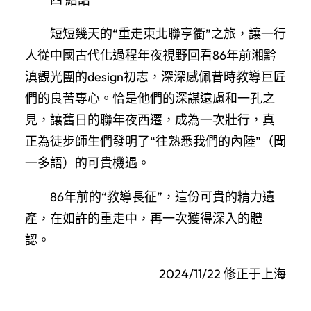
短短幾天的“重走東北聯亨衢”之旅，讓一行
人從中國古代化過程年夜視野回看86年前湘黔
滇觀光團的design初志，深深感佩昔時教導巨匠
們的良苦專心。恰是他們的深謀遠慮和一孔之
見，讓舊日的聯年夜西遷，成為一次壯行，真
正為徒步師生們發明了“往熟悉我們的內陸”（聞
一多語）的可貴機遇。
86年前的“教導長征”，這份可貴的精力遺
產，在如許的重走中，再一次獲得深入的體
認。
2024/11/22 修正于上海