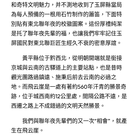
和奇特文明魅力，并不測地收到了玉屏縣當局
為每人預備的一根用石竹制作的簫笛，下面特
別貼有東北聯年夜的校徽圖案。這份厚禮純潔
是托了聯年夜先輩的福，也讓我們牢牢記住玉
屏國民對東北聯巨匠生經久不衰的密意厚誼。
黃平縣位于黔西北，從明朝開端就是銜接
京城與云南的古驛道上的主要站點，也是昔時
觀光團路過鎮遠、施秉后前去云南的必過之
地。而飛云崖是一處有著約560年汗青的勝景奇
跡，位于城西南約12公里處，間隔公路不遠，是
西遷之路上不成錯過的文明天然勝景。
我們與聯年夜先輩們的又一次“相會”，就產
生在飛云崖。