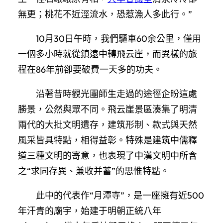
無更；桃花不近涇流水，恐惹漁人多此行。”
10月30日午時，我們驅車60余公里，僅用
一個多小時就從鎮遠中轉飛云崖，而異樣的旅
程在86年前卻要破費一天多的功夫。
沿著昔時觀光團師生走過的途徑企盼這處
勝景，公然與眾不同。飛云崖景區湊集了明清
兩代的大批文明遺存，建筑形制、款式與天然
風采皆具特點，相得益彰。特殊是建筑中儒釋
道三種文明的寄意，也表現了中漢文明中所含
之“求同存異、兼收并蓄”的思惟特點。
此中的代表作“月潭寺”，是一座擁有近500
年汗青的廟宇，始建于明朝正統八年