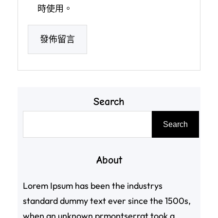
時使用。
Search
搜
Search
尋
About
Lorem Ipsum has been the industrys
standard dummy text ever since the 1500s,
when an unknown prmontserrat took a