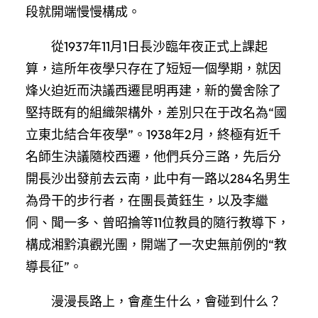
段就開端慢慢構成。
從1937年11月1日長沙臨年夜正式上課起
算，這所年夜學只存在了短短一個學期，就因
烽火迫近而決議西遷昆明再建，新的黌舍除了
堅持既有的組織架構外，差別只在于改名為“國
立東北結合年夜學”。1938年2月，終極有近千
名師生決議隨校西遷，他們兵分三路，先后分
開長沙出發前去云南，此中有一路以284名男生
為骨干的步行者，在團長黃鈺生，以及李繼
侗、聞一多、曾昭掄等11位教員的隨行教導下，
構成湘黔滇觀光團，開端了一次史無前例的“教
導長征”。
漫漫長路上，會產生什么，會碰到什么？