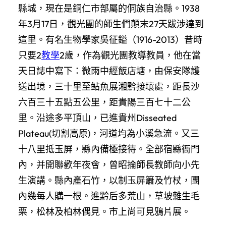
縣城，現在是銅仁市部屬的侗族自治縣。1938
年3月17日，觀光團的師生們顛末27天跋涉達到
這里。有名生物學家吳征鎰（1916-2013）昔時
只要2
教學
2歲，作為觀光團教導教員，他在當
天日誌中寫下：微雨中經飯店塘，由保安隊護
送出境，三十里至鲇魚展湘黔接壤處，距長沙
六百三十五點五公里，距貴陽三百七十二公
里。沿途多平頂山，已進貴州Disseated
Plateau(切割高原)，河道均為小溪急流。又三
十八里抵玉屏，縣內備極接待。全部宿縣衙門
內，并開聯歡年夜會，曾昭掄師長教師向小先
生演講。縣內產石竹，以制玉屏簫及竹杖，團
內幾每人購一根。進黔后多荒山，草坡雜生毛
栗，松林及柏林偶見。市上尚可見鴉片展。