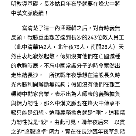
明教導基礎，長沙姑且年夜學就要在烽火中將
中漢文脈賡續！
當清楚了這一內涵邏輯之后，對昔時義無
反顧，戰勝重重艱苦達到長沙的243位教人員工
（此中清華142人，北年夜73人，南開28人）天
然由衷地寂然起敬。假如沒有他們在亡國滅種
的危難時辰，不忘中國常識分子的時令奮然出
走集結長沙，一所抗戰年夜學想在這般長久時
光內勝利開辦斷無能夠；假如沒有他們在艱巨
輾轉中拋家舍業，表示出為人師表的義務擔負
與精力韌性，那么中漢文脈要在烽火中傳承不
輟只能是幻想。這種義務擔負就是“剛”，這種精
力韌性就是“毅”。由此可見，聯年夜后來一以貫
之的“堅毅堅卓”精力，實在在長沙臨年夜草創階