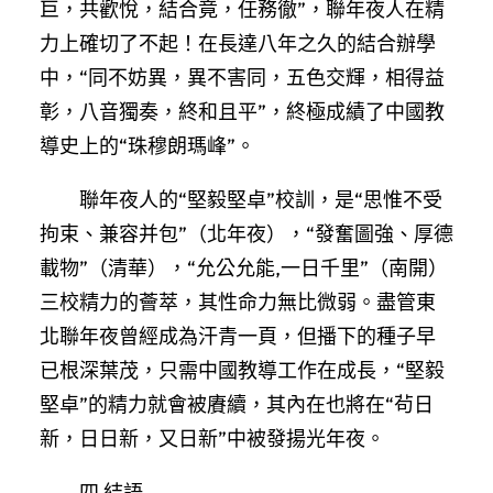
巨，共歡悅，結合竟，任務徹”，聯年夜人在精
力上確切了不起！在長達八年之久的結合辦學
中，“同不妨異，異不害同，五色交輝，相得益
彰，八音獨奏，終和且平”，終極成績了中國教
導史上的“珠穆朗瑪峰”。
聯年夜人的“堅毅堅卓”校訓，是“思惟不受
拘束、兼容并包”（北年夜），“發奮圖強、厚德
載物”（清華），“允公允能,一日千里”（南開）
三校精力的薈萃，其性命力無比微弱。盡管東
北聯年夜曾經成為汗青一頁，但播下的種子早
已根深葉茂，只需中國教導工作在成長，“堅毅
堅卓”的精力就會被賡續，其內在也將在“茍日
新，日日新，又日新”中被發揚光年夜。
四 結語