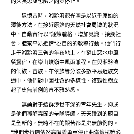
的久長思慮也隨之同步停止。
遠憶昔時，湘黔滇觀光團是以近乎原始的
遷徙方法，在接近原始的天然社會周遭的狀況
中，自動實行以“錘煉體格，增加見識，接觸社
會，體察平易近情”為目的的教導行動。他們行
走于湘黔滇三省的年夜地上，在窮山惡水中風
餐露宿，在崇山峻嶺中風雨兼程。在與湘黔滇
的侗族、苗族、布依族等分歧多數平易近族交
通中，他們對中國社會的多樣性、復雜性樹立
起了史無前例的直不雅熟悉。
無論對于這群涉世不深的青年先生，抑或
是他們孤陋寡聞的帶隊導師，天天碰到的題目
是全新的，無時不在的艱苦都是史無前例的。
“我們步行團依然高唱義勇軍停止曲滿懷抗戰必