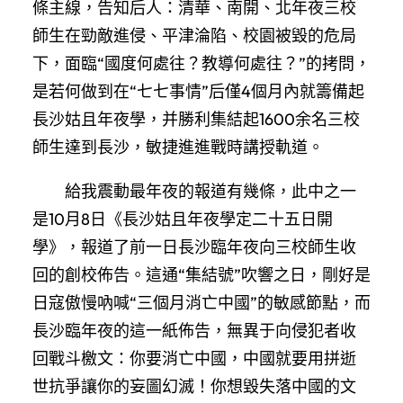
條主線，告知后人：清華、南開、北年夜三校
師生在勁敵進侵、平津淪陷、校園被毀的危局
下，面臨“國度何處往？教導何處往？”的拷問，
是若何做到在“七七事情”后僅4個月內就籌備起
長沙姑且年夜學，并勝利集結起1600余名三校
師生達到長沙，敏捷進進戰時講授軌道。
給我震動最年夜的報道有幾條，此中之一
是10月8日《長沙姑且年夜學定二十五日開
學》，報道了前一日長沙臨年夜向三校師生收
回的創校佈告。這通“集結號”吹響之日，剛好是
日寇傲慢吶喊“三個月消亡中國”的敏感節點，而
長沙臨年夜的這一紙佈告，無異于向侵犯者收
回戰斗檄文：你要消亡中國，中國就要用拼逝
世抗爭讓你的妄圖幻滅！你想毀失落中國的文