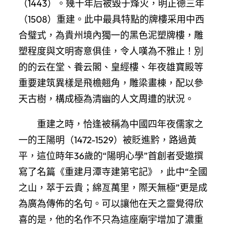
（1443）。幾十年后被毀于烽火，明正德三年
（1508）重建。此中最具特點的牌樓采用中西
合璧式，為貴州境內獨一的黑色泥塑牌樓，雕
塑程度與文明寄意俱佳，令人嘆為不雅止！別
的的云在堂、養云閣、皇經樓、年夜雄寶殿等
重要建筑異樣是飛檐翹角，雕梁畫棟，配以參
天古樹，構成極為清幽的人文周遭的狀況。
重建之時，恰逢被稱為中國四年夜儒家之
一的王陽明（1472-1529）被貶進黔，路過黃
平，這位時年36歲的“陽明心學”首創者受邀撰
寫了名篇《重建月潭寺建第宅記》，此中“全國
之山，萃于云貴；綿亙萬里，際天無極”更是成
為廣為傳佈的名句。可以讓他在天之靈覺得欣
喜的是，他的名作不只為這座廟宇增加了濃重