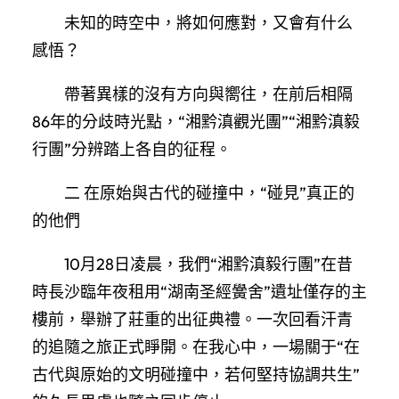
未知的時空中，將如何應對，又會有什么
感悟？
帶著異樣的沒有方向與嚮往，在前后相隔
86年的分歧時光點，“湘黔滇觀光團”“湘黔滇毅
行團”分辨踏上各自的征程。
二 在原始與古代的碰撞中，“碰見”真正的
的他們
10月28日凌晨，我們“湘黔滇毅行團”在昔
時長沙臨年夜租用“湖南圣經黌舍”遺址僅存的主
樓前，舉辦了莊重的出征典禮。一次回看汗青
的追隨之旅正式睜開。在我心中，一場關于“在
古代與原始的文明碰撞中，若何堅持協調共生”