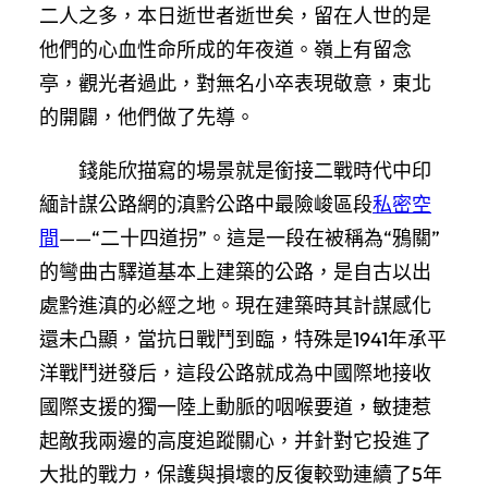
二人之多，本日逝世者逝世矣，留在人世的是
他們的心血性命所成的年夜道。嶺上有留念
亭，觀光者過此，對無名小卒表現敬意，東北
的開闢，他們做了先導。
錢能欣描寫的場景就是銜接二戰時代中印
緬計謀公路網的滇黔公路中最險峻區段
私密空
間
——“二十四道拐”。這是一段在被稱為“鴉關”
的彎曲古驛道基本上建築的公路，是自古以出
處黔進滇的必經之地。現在建築時其計謀感化
還未凸顯，當抗日戰鬥到臨，特殊是1941年承平
洋戰鬥迸發后，這段公路就成為中國際地接收
國際支援的獨一陸上動脈的咽喉要道，敏捷惹
起敵我兩邊的高度追蹤關心，并針對它投進了
大批的戰力，保護與損壞的反復較勁連續了5年