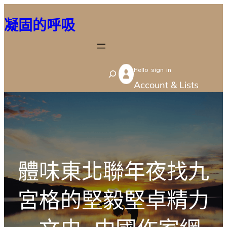
跳
凝固的呼吸
至
主
要
Hello sign in
內
S
Account & Lists
容
e
a
r
c
h
體味東北聯年夜找九
宮格的堅毅堅卓精力