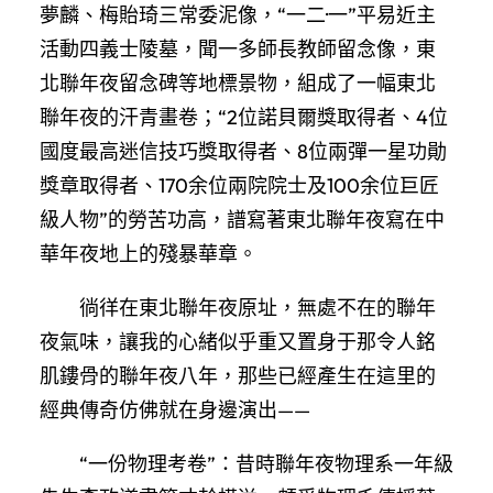
夢麟、梅貽琦三常委泥像，“一二·一”平易近主
活動四義士陵墓，聞一多師長教師留念像，東
北聯年夜留念碑等地標景物，組成了一幅東北
聯年夜的汗青畫卷；“2位諾貝爾獎取得者、4位
國度最高迷信技巧獎取得者、8位兩彈一星功勛
獎章取得者、170余位兩院院士及100余位巨匠
級人物”的勞苦功高，譜寫著東北聯年夜寫在中
華年夜地上的殘暴華章。
徜徉在東北聯年夜原址，無處不在的聯年
夜氣味，讓我的心緒似乎重又置身于那令人銘
肌鏤骨的聯年夜八年，那些已經產生在這里的
經典傳奇仿佛就在身邊演出——
“一份物理考卷”：昔時聯年夜物理系一年級