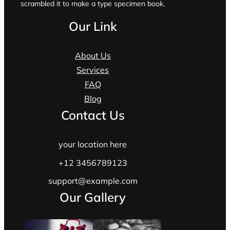
scrambled it to make a type specimen book.
Our Link
About Us
Services
FAQ
Blog
Contact Us
your location here
+12 3456789123
support@example.com
Our Gallery