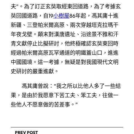
夫”。為了訂正玄奘取經東回道路，為了考據玄
奘回國道路，自19
小樹屋
86年起，馮其庸十進
新疆、三登帕米爾高原、兩次穿越塔克拉瑪干
年夜戈壁。顛末對漢唐遺址、沿途景不雅和汗
青文獻停止比擬研討，他終極確認玄奘東回時
經過帕米爾高原瓦罕通道的明鐵蓋山口，進進
中國國境。這一考據，無疑是對我國現代文明
史研討的嚴重進獻。
馮其庸曾說：“我之所以比他人多了一些結
果，是由於我愿意下苦工夫、笨工夫，往做一
些他人不愿意做的苦差事。”
PREV POST