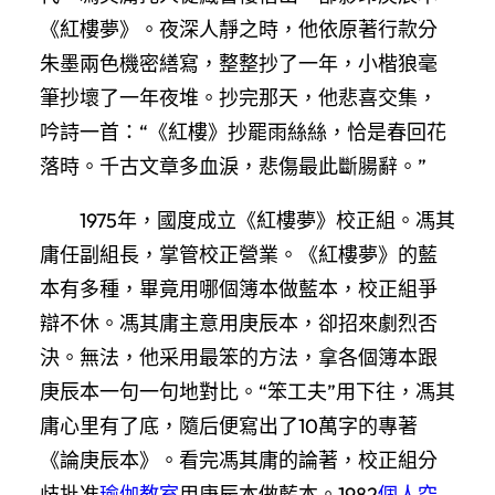
《紅樓夢》。夜深人靜之時，他依原著行款分
朱墨兩色機密繕寫，整整抄了一年，小楷狼毫
筆抄壞了一年夜堆。抄完那天，他悲喜交集，
吟詩一首：“《紅樓》抄罷雨絲絲，恰是春回花
落時。千古文章多血淚，悲傷最此斷腸辭。”
1975年，國度成立《紅樓夢》校正組。馮其
庸任副組長，掌管校正營業。《紅樓夢》的藍
本有多種，畢竟用哪個簿本做藍本，校正組爭
辯不休。馮其庸主意用庚辰本，卻招來劇烈否
決。無法，他采用最笨的方法，拿各個簿本跟
庚辰本一句一句地對比。“笨工夫”用下往，馮其
庸心里有了底，隨后便寫出了10萬字的專著
《論庚辰本》。看完馮其庸的論著，校正組分
歧批准
瑜伽教室
用庚辰本做藍本。1982
個人空