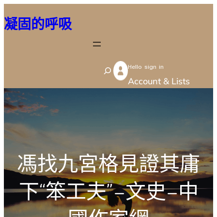
跳
凝固的呼吸
至
主
要
Hello sign in
內
S
Account & Lists
容
e
a
r
c
h
馮找九宮格見證其庸
下“笨工夫”–文史–中