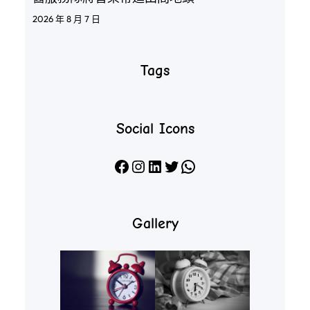
2026 年 8 月 7 日
Tags
Social Icons
Facebook
Instagram
LinkedIn
X
WhatsApp
Gallery