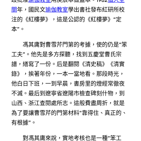
間
年，國民文
瑜伽教室
學出書社發布紅研所校
注的《紅樓夢》，這是公認的《紅樓夢》“定
本”。
馮其庸對曹雪芹門第的考據，使的仍是“笨
工夫”。他先是多方探聽，找到五慶堂曹氏宗
譜，繕寫了一份。后是翻閱《清史稿》《清實
錄》，挨著年份，一本一當地看。那段時光，
他白日下班，一到早晨，書房里的燈經常徹夜
不滅。最后到遼寧省遼陽市檢查碑刻什物，到
山西、浙江查閱處所志。這般費盡周折，就是
為了要讓曹雪芹的門第材料“靠得住、真正的、
有根據”。
對馮其庸來說，實地考核也是一種“笨工