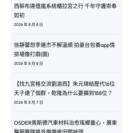
西躲布達億嵐系統櫃拉宮之行 千年守護崇奉
如初
2026 年 8 月 8 日
徐靜蕾怨李連杰不解溫順 拍豪台包養app情
排場像打戲(圖)
2026 年 8 月 8 日
【找九宮格交流劉渝西】朱元璋給歷代16位
天子建了個群，乾隆為什么要擴到188位？
2026 年 8 月 7 日
OSDER奧斯德汽車材料治愈瑤鄉童心，廣東
醫服務隊將音樂帶進田間地頭