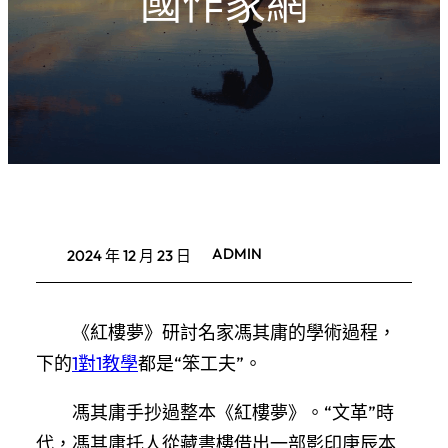
國作家網
ADMIN
2024 年 12 月 23 日
《紅樓夢》研討名家馮其庸的學術過程，
下的
1對1教學
都是“笨工夫”。
馮其庸手抄過整本《紅樓夢》。“文革”時
代，馮其庸托人從藏書樓借出一部影印庚辰本