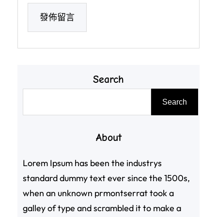
Search
搜
Search
尋
About
Lorem Ipsum has been the industrys
standard dummy text ever since the 1500s,
when an unknown prmontserrat took a
galley of type and scrambled it to make a