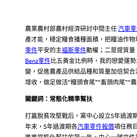
農業農村部農村經濟研討中間主任
汽車零
產才能，穩定糧食播種面積，把糧油作物
零件
平安的主
福斯零件
動權；二是提質量
Benz零件
比五黃金比例時，我的戀愛運勢
變，促進農產品供給品種和質量加倍契合
增收，做足做活“糧頭食尾”“畜頭肉尾”“
關鍵詞：常態化精準幫扶
打贏脫貧攻堅戰后，黨中心設立5年過渡期
年末，5年過渡期各
汽車零件報價
項任務