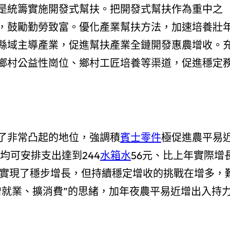
是統籌實施開發式幫扶。把開發式幫扶作為重中之
，鼓勵勤勞致富。優化產業幫扶方法，加速培養壯
縣域主導產業，促進幫扶產業全鏈開發惠農增收。
鄉村公益性崗位、鄉村工匠培養等渠道，促進穩定
了非常凸起的地位，強調積
賓士零件
極促進農平易
均可安排支出達到244
水箱水
56元、比上年實際增
出實現了穩步增長，但持續穩定增收的挑戰在增多，
增就業、擴消費”的思緒，加年夜農平易近增出入持