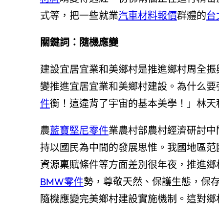
式等，把一些就業
汽車材料報價
群體的
台
關鍵詞：隨機應變
建設宜居宜業和美鄉村是推進鄉村周全振
變推進宜居宜業和美鄉村建設。為什么要
件
衡！這違背了宇宙的基本美學！」林天
農
藍寶堅尼零件
業農村部農村經濟研討中
持以國民為中間的發展思惟。我國地區范
資源稟賦條件等方面差別很年夜，推進鄉
BMW零件
勢，尊敬天然、保護生態，保
隨機應變完美鄉村建設實施機制。這對鄉