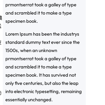
prmontserrat took a galley of type
and scrambled it to make a type
農
specimen book.
猛
Lorem Ipsum has been the industrys
，
standard dummy text ever since the
夜
1500s, when an unknown
prmontserrat took a galley of type
and scrambled it to make a type
specimen book. It has survived not
only five centuries, but also the leap
into electronic typesetting, remaining
動
essentially unchanged.