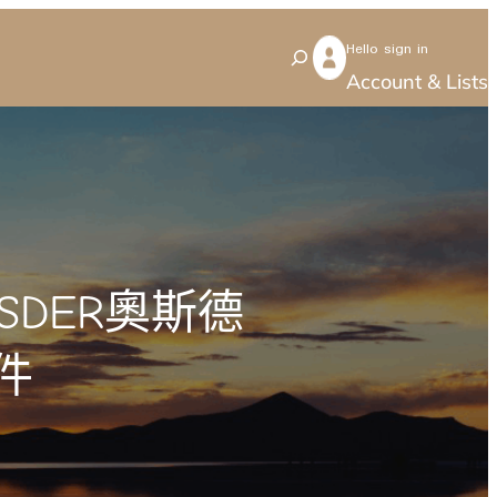
Hello sign in
S
Account & Lists
e
a
r
c
h
SDER奧斯德
件