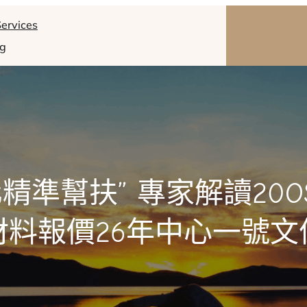
ervices
og
精準幫扶” 專家解讀20O
材料報價26年中心一號文