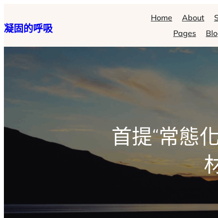
跳
Home
About
S
凝固的呼吸
至
Pages
Bl
主
要
內
容
首提“常態化