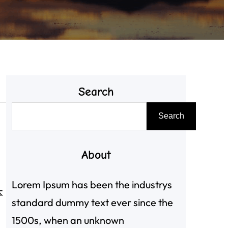
Search
搜
Search
尋
About
Lorem Ipsum has been the industrys
本
standard dummy text ever since the
1500s, when an unknown