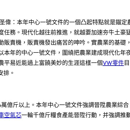
涂圣偉：本年中心一號文件的一個凸起特點就是錨定
度任務。現代化越往前推進，就越要加速夯牛土豪
動販賣機，販賣機發出痛苦的呻吟。實農業的基礎
以本年的中心一號文件，圍繞把農業建成現代化年
農平易近能過上富饒美妙的生涯這樣一個
VW零件
目
安排。
1.4萬億斤以上。本年中心一號文件強調晉陞農業綜合
車空氣芯
一輪千億斤糧食產能晉陞行動，并強調推