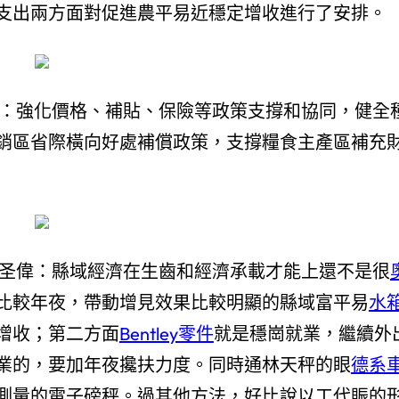
支出兩方面對促進農平易近穩定增收進行了安排。
保：強化價格、補貼、保險等政策支撐和協同，健全
銷區省際橫向好處補償政策，支撐糧食主產區補充
涂圣偉：縣域經濟在生齒和經濟承載才能上還不是很
比較年夜，帶動增見效果比較明顯的縣域富平易
水
增收；第二方面
Bentley零件
就是穩崗就業，繼續外
業的，要加年夜攙扶力度。同時通林天秤的眼
德系
測量的電子磅秤。過其他方法，好比說以工代賑的