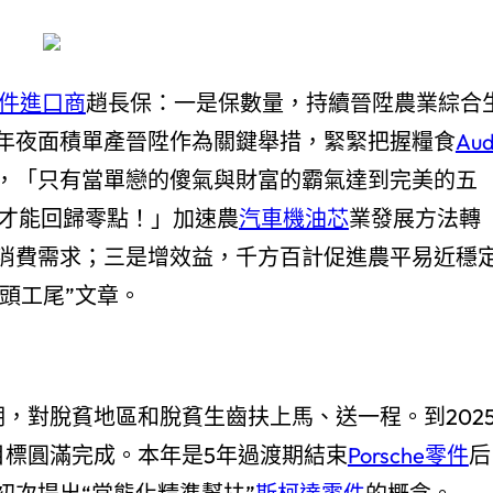
件進口商
趙長保：一是保數量，持續晉陞農業綜合
年夜面積單產晉陞作為關鍵舉措，緊緊把握糧食
Aud
，「只有當單戀的傻氣與財富的霸氣達到完美的五
才能回歸零點！」加速農
汽車機油芯
業發展方法轉
消費需求；三是增效益，千方百計促進農平易近穩
農頭工尾”文章。
，對脫貧地區和脫貧生齒扶上馬、送一程。到202
目標圓滿完成。本年是5年過渡期結束
Porsche零件
后