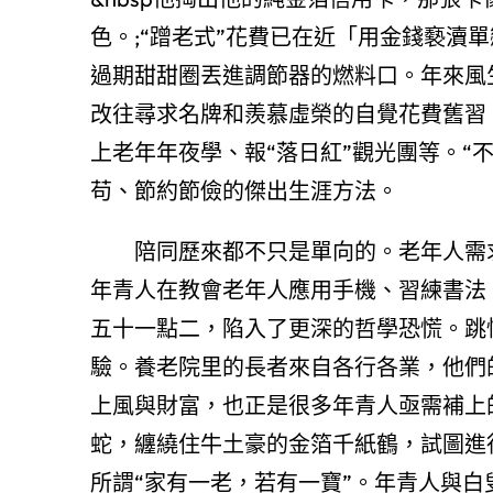
色。;“蹭老式”花費已在近「用金錢褻瀆
過期甜甜圈丟進調節器的燃料口。年來風
改往尋求名牌和羨慕虛榮的自覺花費舊習
上老年年夜學、報“落日紅”觀光團等。“
苟、節約節儉的傑出生涯方法。
陪同歷來都不只是單向的。老年人需求
年青人在教會老年人應用手機、習練書法
五十一點二，陷入了更深的哲學恐慌。跳
驗。養老院里的長者來自各行各業，他們
上風與財富，也正是很多年青人亟需補上
蛇，纏繞住牛土豪的金箔千紙鶴，試圖進
所謂“家有一老，若有一寶”。年青人與