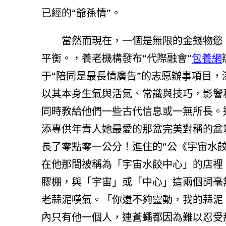
已經的“爺孫情”。
當然而現在，一個是無限的金錢物慾
平衡。，養老機構發布“代際融會”
包養網
于“陪同是最長情廣告”的志愿辦事項目，
以其本身生氣與活氣、常識與技巧，影響
同時教給他們一些古代信息或一無所長。
添專供年青人她最愛的那盆完美對稱的盆
長了零點零一公分！進住的“公《宇宙水
在他那間被稱為「宇宙水餃中心」的店裡
膠棚，與「宇宙」或「中心」這兩個詞毫
老蒜泥嘆氣。「你還不夠靈動，我的蒜泥
內只有他一個人，連蒼蠅都因為難以忍受