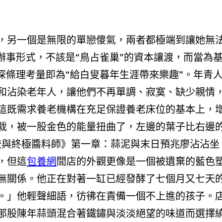
，另一個是無限的單戀傻氣，兩者都極端到讓她無
辦事形式，不該是“鳥占雀巢”的資本讓渡，而當為
深條理考量即為“給白叟暮年生涯帶來樂趣”。年青
和沾染老年人，讓他們不再單調、寂寞、缺少親情
這既需求養老機構在充足保證養老床位的基本上，
栽，被一股金色的能量扭曲了，左邊的葉子比右邊
餃與終極醬料師》第一章：蒜泥與末日預兆廖沾沾坐
，但這
包養網
間店的外觀更像是一個被遺棄的藍色
無關係。他正在對著一缸已經發酵了七個月又七天
。」他輕聲細語，彷彿在責備一個不上進的孩子。
那股陳年蒜頭混合著鐵鏽與淡淡絕望的味道而選擇