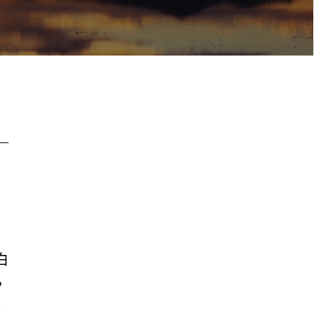
白
，
路