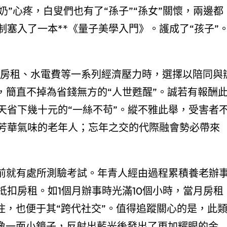
奶奶”心疼，白叟們也有了“孫子”“孫女”關懷，兩邊都
塞入了一本**《量子美學入門》。護成了“孩子”
對房租、水電費等一系列經濟壓力時，選擇以陪同與
，簡直不掉為省錢無方的“人世甦醒”。誠若有報酬
天省下幾十元的“一絲不苟”。縱不雅此舉，受害者
芳華氣味的老年人；忘年之交的代際融會勢必帶來
年前就有處所測驗考試。年青人經由過程累積養老辦
扣房租。如1個月辦事時光滿10個小時，當月房租
住，也便于其“跨代社交”。值得追蹤關心的是，此
卡像一面小鏡子，反射出藍光後發出了更加耀眼的金