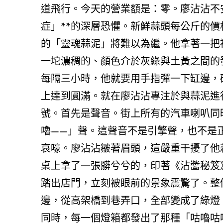
道飛行。今天的營業額是：零。廖沾沾不
症」**的深層恐懼。新鮮蒜頭每公斤的
的「靈魂蒜泥」將難以為繼。他拿著一把
一坨濃稠的、顏色介於灰綠與土黃之間的
每隔三小時，他就要用手指彈一下缸邊，確
上達到圓滿。就在廖沾沾專注於與蒜泥進
號。首先是聲音。街上所有的汽車喇叭同
嚕——」聲。這聲音不是引擎聲，也不是
哀嚎。廖沾沾皺著眉頭，這嚴重干擾了他
桌上拿了一張髒兮兮的，印著《沾醬秘笈
踏出店門，立刻被眼前的景象震驚了。整
邊，從高架橋到巷弄口，全部變成了綠燈
同時，每一個燈箱都發出了那種「咕嚕咕