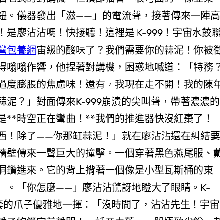
鈕。儀器發出「滋——」的電流聲，接著傳來一陣高
是廖沾沾嗎！快接聽！這裡是 K-999！宇宙水餃
灣包養網
宙級的酸味了？我們需要你的蒜泥！你被
得嗡嗡作響，他捏著對講機，困惑地喊道：「特務
過度膨脹的焦慮味！還有，我現在走不開！我的陳
泥？」對面傳來K-999崩潰的尖叫聲，帶著濃濃的
**時空正在彎曲！**我們的推進器快沒紅棗了！
西！除了——你那缸蒜泥！」就在廖沾沾還在糾結要
牆壁傳來一聲巨大的撞擊。一個穿著黑色燕尾服、
洞鑽進來。它的背上揹著一個像是小型瓦斯桶的東
」。「你怎麼——」廖沾沾驚訝地瞪大了眼睛。K-
手套的爪子優雅地一揮：「沒時間了，沾沾先生！宇宙