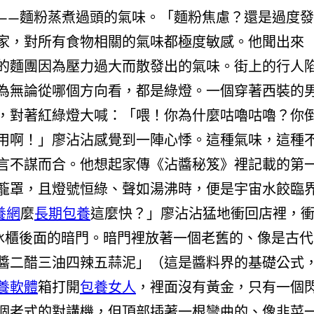
——麵粉蒸煮過頭的氣味。「麵粉焦慮？還是過度發
家，對所有食物相關的氣味都極度敏感。他聞出來
的麵團因為壓力過大而散發出的氣味。街上的行人
為無論從哪個方向看，都是綠燈。一個穿著西裝的
，對著紅綠燈大喊：「喂！你為什麼咕嚕咕嚕？你
用啊！」廖沾沾感覺到一陣心悸。這種氣味，這種
言不謀而合。他想起家傳《沾醬秘笈》裡記載的第
籠罩，且燈號恒綠、聲如湯沸時，便是宇宙水餃臨
養網
麼
長期包養
這麼快？」廖沾沾猛地衝回店裡，
冰櫃後面的暗門。暗門裡放著一個老舊的、像是古代
醬二醋三油四辣五蒜泥」（這是醬料界的基礎公式
養軟體
箱打開
包養女人
，裡面沒有黃金，只有一個
個老式的對講機，但頂部插著一根彎曲的、像韭菜