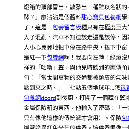
燈箱的頂部冒出，散發出一種難以名狀的
酵？」廖沾沾是個醬料
甜心寶貝包養網
學
了，這是一
包養留言板
種只有在極度巨大
入了混亂。汽車不知道該走還是該停，因
人小心翼翼地把車停在路中央，搖下車窗
是紅一下
包養網
啊！我要向左轉！綠燈沒
祥的「咕嚕」聲，與他兒時聽到的家傳預
句：「當世間萬物的交通都被麵皮的氣味
點到來之時。」「七點五個地球年…怎
包
包養網dcard
到後廚，打開了一個藏在舊
金屬保險箱的東西。他輸入了密碼：「一
只有像他這樣的傳統派才會用）。保險
包
爍著詭異紅色光芒的儀器。這儀器很像一