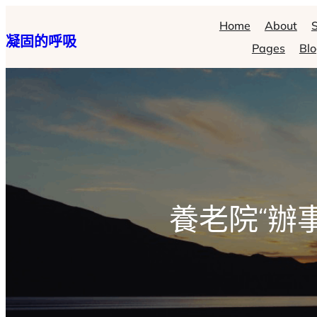
跳
Home
About
S
凝固的呼吸
至
Pages
Bl
主
要
內
容
養老院“辦