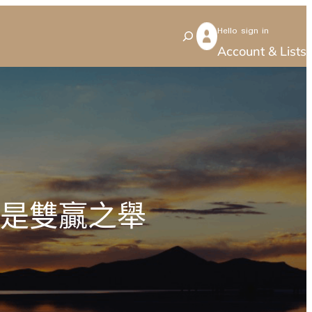
Hello sign in
S
Account & Lists
e
a
r
c
h
網是雙贏之舉