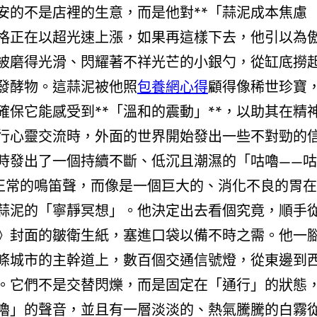
安的不是店裡的生意，而是他對**「蒜泥成本焦慮
價格正在以超光速上漲，如果再這樣下去，他引以為
被磨得光滑、閃耀著不祥光芒的小銀勺，從缸底撈
發酵物。這蒜泥被他照
包養網心得
顧得像稀世珍寶
保它能感受到**「溫和的震動」**，以助其在精
行心靈交流時，外面的世界開始發出一些不對勁的
時發出了一個持續不斷、低沉且潮濕的「咕嚕——咕
正常的鳴笛聲，而像是一個巨大的、消化不良的胃在
蒜泥的「寧靜冥想」。他決定出去看個究竟，順手
》封面的皺衛生紙，塞進口袋以備不時之需。他一
條城市的主幹道上，數百個交通信號燈，從東邊到
。它們不是交替閃爍，而是固定在「通行」的狀態
嚕」的聲音，並且有一層淡淡的、熱氣騰騰的白霧