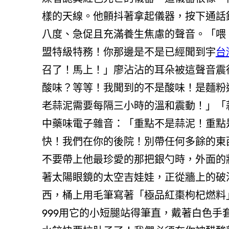
樣的天線。他顫抖著拿起儀器，按下通話
八度、急促且充滿養生焦慮的聲音。「喂！
盟特級特務！你那邊是不是已經聞到宇
台
召了！馬上！」廖沾沾的耳朵被這聲音震
酸味？等等！我聞到的不是酸味！是麵粉
老蒜泥需要每隔三小時的溫和震動！」「蒜
中藥味電子雜音：「重點不是蒜泥！重點是
快！我們在你的後院！別帶任何多餘的東
不要帶上他最珍愛的那把銀勺時，外面的
著太陽眼鏡的太空吉娃娃，正從牆上的破
西，桶上用毛筆寫著「極品紅棗枸杞燃料
999用它的小短腿站得筆直，戴著白色