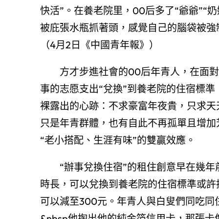
快活”。在養老院里，00后多了“爺爺”“
被庇張水瓶抓著頭，感覺自己的腦袋被強制
（4月2日《中國青年報》）
方才步進社會的00后年青人，在面
事的志愿支出“兌換”到養老院的住宿標準
裸露出的心跡：不求豪富年夜貴，只求天
只是年青群體，也有自此不再孤單且增加
“老小搭配、生涯有味”的雙贏效應。
“辦事兌換住宿”的租住創意早在幾
時長，可以兌換到養老院的住宿標準或許抵
可以減至300元。年青人與白叟們同吃同
&nbsp他掏出他的純金箔信用卡，那張