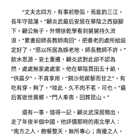
“丈夫志四方，有事前懸弧，焉能鈞三江，
長年守菰蒲。”顧炎武最后安居在華陰之西嶽腳
下。顧公無子，外甥徐乾學看到舅舅持久流
浪，“累書迎師長教師南回”，把養老的處所給設
定好了，“愿以所居為娛老地，師長教師不許。”
飲水思源，安土重遷，顧炎武對此卻不認為
然，處處無家處處家。他在華陰買田五十畝，
“供晨夕”，不貪享用，“餌沙苑蒺藜而甘之”，有
吃有穿，夠了，“啖此，久不肉不茗，可也。”最
后客逝世異鄉，“門人奉喪，回葬昆山。”
還有一事，值得一記，顧炎武深居簡出，
走了年夜半個中國，他評價那時的南北學人：
“南方之人，飽餐整天，無所專心；南邊之人，