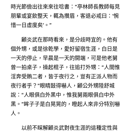
時光節儉出往來來往唸書：“亭林師長教師每見
朋輩或宴飲整天，輒為攢眉，客退必戒曰：‘惋
惜一日虛度矣’。”
顧炎武在那時看來，是分歧時宜的。他有
個外甥，或是徐乾學，愛好留宿生涯，白日是
一天的停止，早晨是一天的開端，可是他老舅
曾一拍桌子，操起棍子，往追打外甥：“人間惟
淫奔受賄二者，皆于夜行之，豈有正派人物而
夜行者乎？”眼睛鼓得嚇人，顧公外甥陸舒城
說：“人眼俱白外黑中，惟我舅兩眼俱白中外
黑。”眸子子是白晃晃的，瞪起人來非分特別嚇
人。
以前不睬解顧炎武對夜生涯的這種定性與