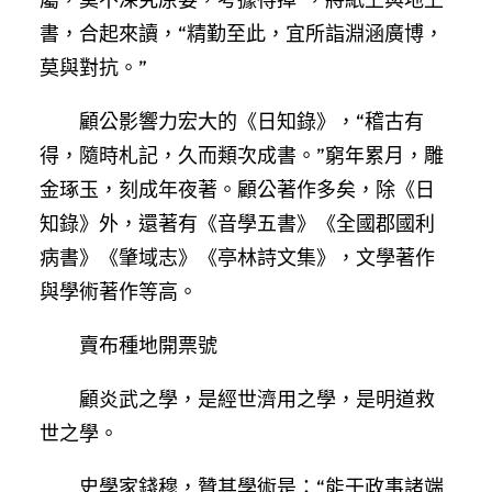
書，合起來讀，“精勤至此，宜所詣淵涵廣博，
莫與對抗。”
顧公影響力宏大的《日知錄》，“稽古有
得，隨時札記，久而類次成書。”窮年累月，雕
金琢玉，刻成年夜著。顧公著作多矣，除《日
知錄》外，還著有《音學五書》《全國郡國利
病書》《肇域志》《亭林詩文集》，文學著作
與學術著作等高。
賣布種地開票號
顧炎武之學，是經世濟用之學，是明道救
世之學。
史學家錢穆，贊其學術是：“能于政事諸端