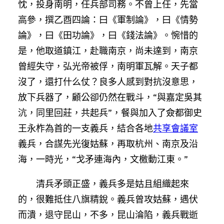
忱，投身南明，任兵部司務。不曾上任，先當
高參，撰乙酉四論：曰《軍制論》，曰《情勢
論》，曰《田功論》，曰《錢法論》。惋惜的
是，他取道鎮江，赴職南京，尚未達到，南京
曾經失守，弘光帝被俘，南明軍瓦解。天子都
沒了，還打什么仗？良多人感到對抗沒意思，
放下兵器了，顧公卻仍然在戰斗，“與嘉定吳其
沆，同里回莊，共起兵”，餐與加入了僉都御史
王永柞為首的一支義兵，結合各地
共享會議室
義兵，合謀先光復姑蘇，再取杭州、南京及沿
海，一時光，“戈矛連海內，文檄動江東。”
清兵矛頭正盛，義兵多是姑且組織起來
的，很難抵住八旗精銳。義兵曾攻姑蘇，遇伏
而潰，退守昆山，不多，昆山淪陷，義兵戰逝