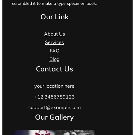
scrambled it to make a type specimen book.
Our Link
About Us
Services
FAQ
Blog
Contact Us
your location here
+12 3456789123
support@example.com
Our Gallery