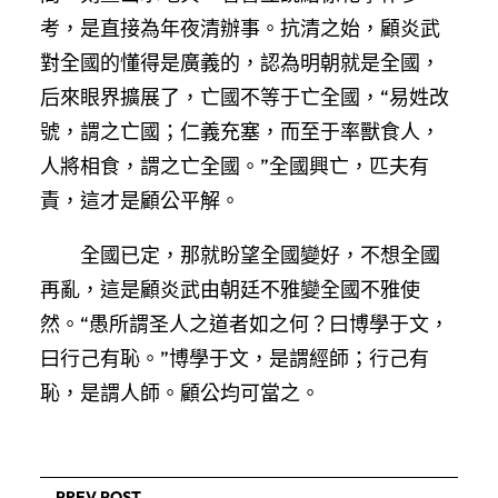
考，是直接為年夜清辦事。抗清之始，顧炎武
對全國的懂得是廣義的，認為明朝就是全國，
后來眼界擴展了，亡國不等于亡全國，“易姓改
號，謂之亡國；仁義充塞，而至于率獸食人，
人將相食，謂之亡全國。”全國興亡，匹夫有
責，這才是顧公平解。
全國已定，那就盼望全國變好，不想全國
再亂，這是顧炎武由朝廷不雅變全國不雅使
然。“愚所謂圣人之道者如之何？曰博學于文，
曰行己有恥。”博學于文，是謂經師；行己有
恥，是謂人師。顧公均可當之。
PREV POST