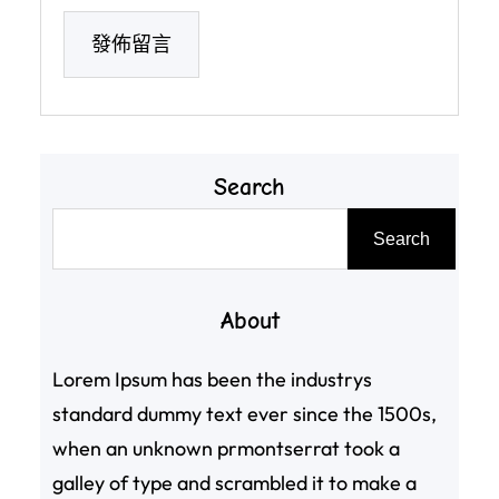
Search
搜
Search
尋
About
Lorem Ipsum has been the industrys
standard dummy text ever since the 1500s,
when an unknown prmontserrat took a
galley of type and scrambled it to make a