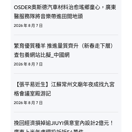
OSDER奧斯德汽車材料治愈瑤鄉童心，廣東
醫服務隊將音樂帶進田間地頭
2026 年 8 月 7 日
繁育優質種羊 推進量質齊升（新春走下層）
查包養網站比擬_中國網
2026 年 8 月 7 日
【張平易近生】江蘇常州文廟年夜成找九宮
格會議室殿游記
2026 年 8 月 7 日
挽回經濟損掉逾JIUYI俱意室內設計2億元！