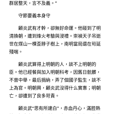
群居整天，言不及義。”
守節要義本身守
顧炎武有才幹，卻無好命運。他碰到了明
清換朝，遭到烽火考驗與浸禮。崇禎天子吊逝
世在煤山一棵歪脖子樹上，南明當局還在茍延
殘喘。
顧炎武算得上明朝的人，談不上明朝的
臣。他已經餐與加入明朝科考，因舊日骯髒，
不曾中舉，最后捐納，弄了個國子監生，談不
上為官。明朝興，顧炎武沒得什么實惠；明朝
亡，卻遭到了良多苛責。
顧炎武“思有所建白”，赤血丹心，滿腔熱