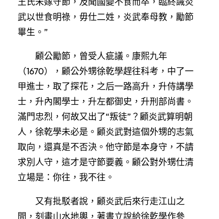
王氏未嫁守節，及聞國變不食而卒，臨終誡炎
武以世食明祿，毋仕二姓，炎武奉母教，勵節
畢生。”
顧公勵節，曾受人疵議。康熙九年
（1670），顧公外甥徐乾學趕往科考，中了一
甲進士，取了探花，之后一路高升，升侍講學
士，升內閣學士，升左都御史，升刑部尚書。
滿門忠烈，何故又出了“叛徒”？顧炎武算明朝
人，徐乾學未必是。顧炎武對這個外甥的志氣
取向，還真是不否決。他守節是本身守，不請
求別人守，這才是守節要義。顧公對外甥仕清
立場是：你往，我不往。
又有批駁者說，顧炎武后來行走江山之
間，刻畫山水地輿，著書立說給徐乾學作參