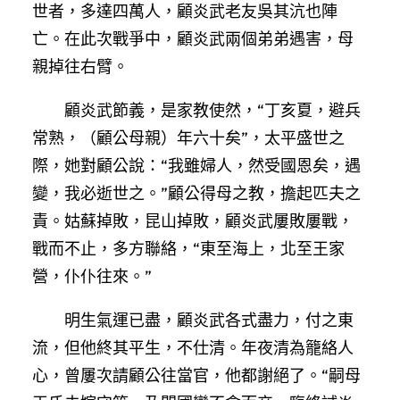
世者，多達四萬人，顧炎武老友吳其沆也陣
亡。在此次戰爭中，顧炎武兩個弟弟遇害，母
親掉往右臂。
顧炎武節義，是家教使然，“丁亥夏，避兵
常熟，（顧公母親）年六十矣”，太平盛世之
際，她對顧公說：“我雖婦人，然受國恩矣，遇
變，我必逝世之。”顧公得母之教，擔起匹夫之
責。姑蘇掉敗，昆山掉敗，顧炎武屢敗屢戰，
戰而不止，多方聯絡，“東至海上，北至王家
營，仆仆往來。”
明生氣運已盡，顧炎武各式盡力，付之東
流，但他終其平生，不仕清。年夜清為籠絡人
心，曾屢次請顧公往當官，他都謝絕了。“嗣母