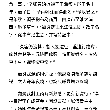
敘一事：“辛卯春始遇顧子于舊都。顧子名圭
年。顧子曰：‘予再轉注而得此名。’予以異之。
是年秋，顧子抱布為商賈，由唐市至淮之浦
西，過予草堂。”顧炎武往來江淮之間，改了名
字，從事布疋生意，并寫詩記事：
“久客仍流轉，愁人獨遠征。釜遭行路奪，
席與舍兒爭。混跡同傭販，情願變姓名。冷依
車下草，饑糝釜中羹。”
顧炎武混跡同傭販，他說沒賺幾多錢是謙
遜。文人賺年夜錢，也說只賺幾塊豆腐錢。
顧炎武對工商有新熟悉，更有新實行，“亭
林嘗得李自成窯金，因設票號，屬傅青主主
之。始明時票號規定不善，亭林與青主更立新