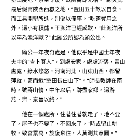
最后假寓陜西西嶽之地，“置田五十畝以自食，
而工具開墾所進，別儲以備事。”吃穿費用之
外，還小有積儲。王漁洋已經感歎，“此漁洋所
以卒為漁洋歟？”此顧公所認為顧公也。
顧公一年夜奇處是，他似乎是中國士年夜
夫中的“吉卜賽人”，到處安家，處處流落，青山
處處，綠水悠悠，河南河北，山東山西，都留
萍蹤，甚而還“墾田長白山下”。“師長教師在南
時，號蔣山傭，中年以后，跡盡家鄉，遍游
燕、齊、秦晉以終。”
他在一個處所，住著住著就走了，地不要
了，屋子也不要了，不回來了。“時或留止耕
牧，致富累萬，旋復棄往，人莫測其意圖。”