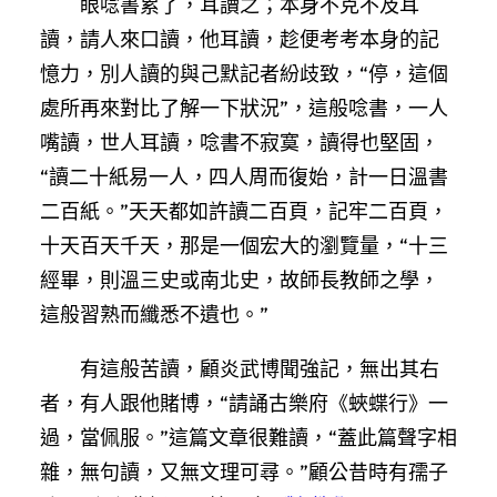
眼唸書累了，耳讀之；本身不克不及耳
讀，請人來口讀，他耳讀，趁便考考本身的記
憶力，別人讀的與己默記者紛歧致，“停，這個
處所再來對比了解一下狀況”，這般唸書，一人
嘴讀，世人耳讀，唸書不寂寞，讀得也堅固，
“讀二十紙易一人，四人周而復始，計一日溫書
二百紙。”天天都如許讀二百頁，記牢二百頁，
十天百天千天，那是一個宏大的瀏覽量，“十三
經畢，則溫三史或南北史，故師長教師之學，
這般習熟而纖悉不遺也。”
有這般苦讀，顧炎武博聞強記，無出其右
者，有人跟他賭博，“請誦古樂府《蛺蝶行》一
過，當佩服。”這篇文章很難讀，“蓋此篇聲字相
雜，無句讀，又無文理可尋。”顧公昔時有孺子