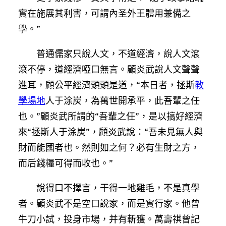
實在施展其利害，可謂內圣外王體用兼備之
學。”
普通儒家只說人文，不道經濟，說人文滾
滾不停，道經濟啞口無言。顧炎武說人文聲聲
進耳，顧公平經濟頭頭是道，“本日者，拯斯
教
學場地
人于涂炭，為萬世開承平，此吾輩之任
也。”顧炎武所謂的“吾輩之任”，是以搞好經濟
來“拯斯人于涂炭”，顧炎武說：“吾未見無人與
財而能國者也。然則如之何？必有生財之方，
而后錢糧可得而收也。”
說得口不擇言，干得一地雞毛，不是真學
者。顧炎武不是空口說家，而是實行家。他曾
牛刀小試，投身市場，并有斬獲。萬壽祺曾記