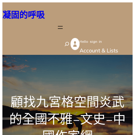
跳
凝固的呼吸
至
主
要
Hello sign in
內
S
Account & Lists
容
e
a
r
c
h
顧找九宮格空間炎武
的全國不雅–文史–中