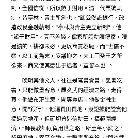
制，全國信從，所以饒于財用。清一代票號軌
制，皆亭林、青主所創也。”顧公然設銀行，改
造改良金融軌制，“亭林與青主更立新制”，他
“饒于財用”，真不差錢。儒家所謂耕讀傳家，讀
是讀的，耕卻未必，更以商賈為恥，而“世儒不
察，以工商為末，妄議抑之，夫工固圣王之所
欲來，商又使其愿出于途者，蓋皆本也”。
晚明其他文人，往往是寫書賣書，靠書吃
書，只能做墨客意，顧炎武的經濟之路，走得
寬。他做布疋生意，開專賣店；他做金融生
意，開“銀行”。他還買田買地，沒證據能證實他
搞過房地產，但確切曾迷信耕田，搞範圍經
濟，“師長教師既負用世之略，所至每小試之，
墾田度地，累至令嬡，故隨寓即充裕。”顧炎武