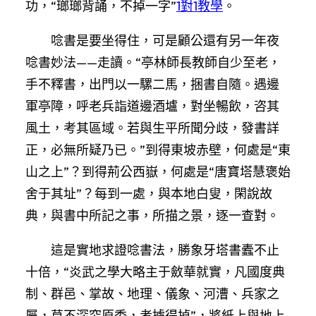
功，“瑯瑯背誦，不掉一字”
1對1教學
。
唸書是要坐得住，可是顧公還有另一年夜
唸書妙法——走讀。“亭林師長教師自少至老，
手不釋書，出門以一騾二馬，捆書自隨。遇邊
軍亭障，呼老兵詣道邊酒壚，對坐暢飲，咨其
風土，考其區域。若與生平所聞分歧，發書詳
正，必無所疑乃已。”到得東坡赤壁，何處是“東
山之上”？到得荊公西嶽，何處是“唐寶塔慧褒始
舍于其址”？每到一處，與本地白叟，閑說故
典，與書中所記之事，所描之景，逐一查對。
這是實地求證唸書法，勝象牙塔書蠹不止
十倍，“炎武之學大略主于斂華就實，凡國度典
制、群邑、掌故、地理、儀象、河漕、兵家之
屬，莫不深究原委，考據得掉”，將紙上與地上