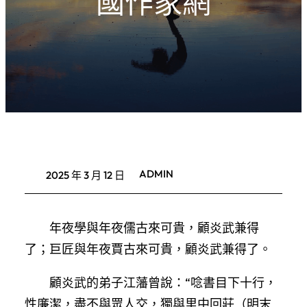
國作家網
ADMIN
2025 年 3 月 12 日
年夜學與年夜儒古來可貴，顧炎武兼得
了；巨匠與年夜賈古來可貴，顧炎武兼得了。
顧炎武的弟子江藩曾說：“唸書目下十行，
性廉潔，盡不與眾人交，獨與里中回莊（明末