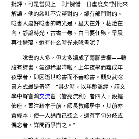
批評，可是當與上一則“惋惜一日虛度矣”對比來
解讀，他的談吐不完整對的，卻有部門對的。
唸書人最好唸書的時光是，星天在外，枯燈在
內，靜謐時光，古書一卷。白日要任務，早晨
再往遊蕩，還有什么時光來唸書呢？
唸書的人多，但太多讀成了兩腳書櫃——雖
腹有詩書，氣卻稀里嘩啦。上年夜學而難成年
夜學者，即因逝世唸書而不善唸書。顧炎武唸
書方式最是奇特：“其少時，以年齡溫經，請文
學中聲響鴻
交流
鬯（響亮流利）者四人，設擺
佈座，置注疏本于前，師長教師居中，其前亦
置經本，使一人誦而己聽之，遇有字句分歧或
偶忘者，詳問而爭辯之。”