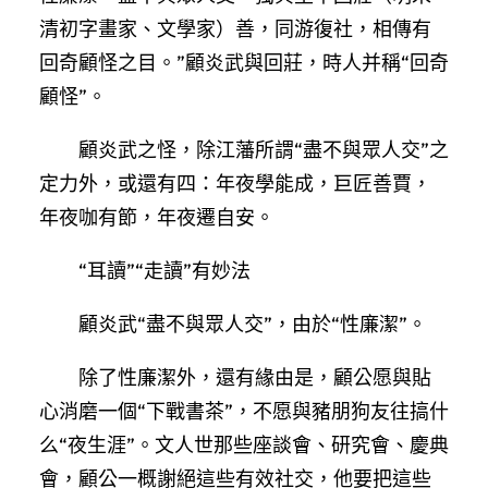
清初字畫家、文學家）善，同游復社，相傳有
回奇顧怪之目。”顧炎武與回莊，時人并稱“回奇
顧怪”。
顧炎武之怪，除江藩所謂“盡不與眾人交”之
定力外，或還有四：年夜學能成，巨匠善賈，
年夜咖有節，年夜遷自安。
“耳讀”“走讀”有妙法
顧炎武“盡不與眾人交”，由於“性廉潔”。
除了性廉潔外，還有緣由是，顧公愿與貼
心消磨一個“下戰書茶”，不愿與豬朋狗友往搞什
么“夜生涯”。文人世那些座談會、研究會、慶典
會，顧公一概謝絕這些有效社交，他要把這些