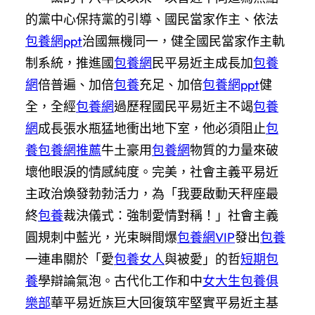
的黨中心保持黨的引導、國民當家作主、依法
包養網ppt
治國無機同一，健全國民當家作主軌
制系統，推進國
包養網
民平易近主成長加
包養
網
倍普遍、加倍
包養
充足、加倍
包養網ppt
健
全，全經
包養網
過歷程國民平易近主不竭
包養
網
成長張水瓶猛地衝出地下室，他必須阻止
包
養
包養網推薦
牛土豪用
包養網
物質的力量來破
壞他眼淚的情感純度。完美，社會主義平易近
主政治煥發勃勃活力，為「我要啟動天秤座最
終
包養
裁決儀式：強制愛情對稱！」社會主義
圓規刺中藍光，光束瞬間爆
包養網VIP
發出
包養
一連串關於「愛
包養女人
與被愛」的哲
短期包
養
學辯論氣泡。古代化工作和中
女大生包養俱
樂部
華平易近族巨大回復筑牢堅實平易近主基