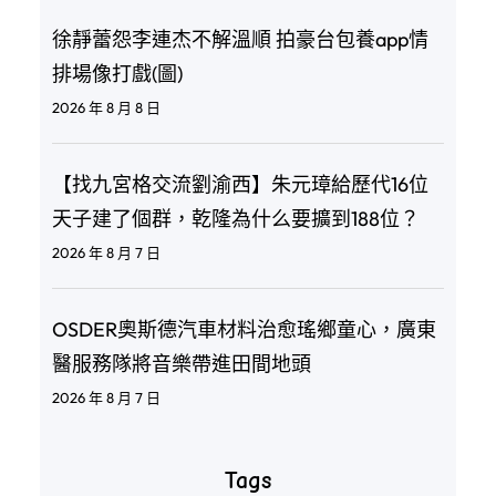
徐靜蕾怨李連杰不解溫順 拍豪台包養app情
排場像打戲(圖)
2026 年 8 月 8 日
【找九宮格交流劉渝西】朱元璋給歷代16位
天子建了個群，乾隆為什么要擴到188位？
2026 年 8 月 7 日
OSDER奧斯德汽車材料治愈瑤鄉童心，廣東
醫服務隊將音樂帶進田間地頭
2026 年 8 月 7 日
Tags