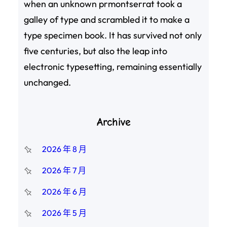
when an unknown prmontserrat took a
galley of type and scrambled it to make a
type specimen book. It has survived not only
five centuries, but also the leap into
electronic typesetting, remaining essentially
unchanged.
Archive
2026 年 8 月
2026 年 7 月
2026 年 6 月
2026 年 5 月