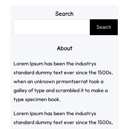
Search
搜
Search
尋
About
Lorem Ipsum has been the industrys
standard dummy text ever since the 1500s,
when an unknown prmontserrat took a
galley of type and scrambled it to make a
type specimen book.
Lorem Ipsum has been the industrys
standard dummy text ever since the 1500s,