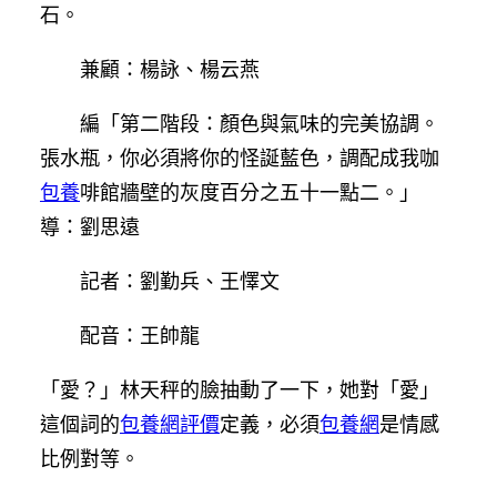
石。
兼顧：楊詠、楊云燕
編「第二階段：顏色與氣味的完美協調。
張水瓶，你必須將你的怪誕藍色，調配成我咖
包養
啡館牆壁的灰度百分之五十一點二。」
導：劉思遠
記者：劉勤兵、王懌文
配音：王帥龍
「愛？」林天秤的臉抽動了一下，她對「愛」
這個詞的
包養網評價
定義，必須
包養網
是情感
比例對等。