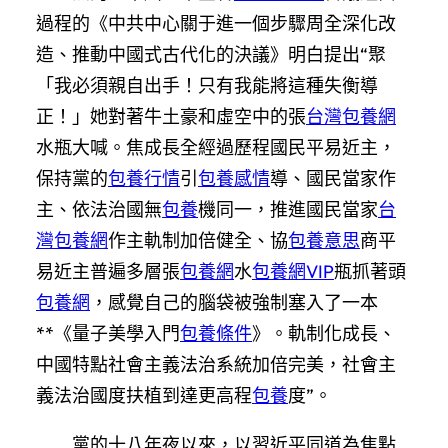
過程的《中共中心關于進一個步驟周全深化改
造、推動中國式古代化的決議》明白提出“聚
「我必須親自出手！只有我能將這種失衡導
正！」她對著牛土豪和虛空中的張
台灣包養網
水瓶大喊。焦成長全經過歷程國民平易近主，
保持黨的
包養行情
引
包養感情
導、國民當家作
主、依法治國無
包養
機同一，推進國民當家
台
灣包養網
作主軌制加倍健全、協
包養意思
商平
易近主普遍多層張
包養網
水
包養網VIP
瓶抓著頭
包養網
，感覺自己的腦袋被強制塞入了一本
**《量子美學入門
包養條件
》。軌制化成長、
中國特點社會主義法治系統加倍完美，社會主
義法治國度扶植到達更高程
包養
度”。
黨的十八年夜以來，以習近平同道為焦點