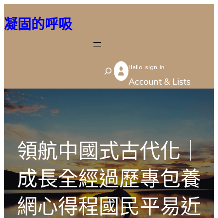
跳
凝固的呼吸
至
主
要
Hello sign in
內
S
Account & Lists
容
e
a
r
c
領航中國式古代化｜
h
成長全經過歷專包養
網心得程國民平易近