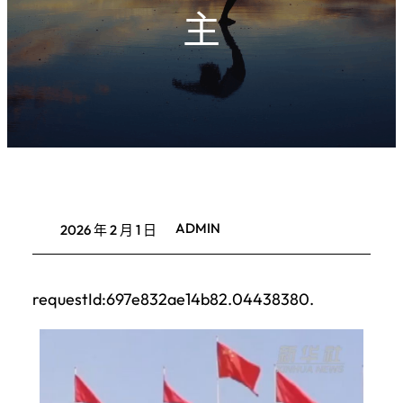
主
ADMIN
2026 年 2 月 1 日
requestId:697e832ae14b82.04438380.