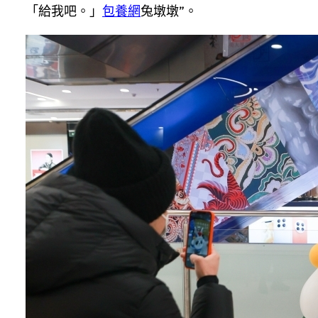
「給我吧。」
包養網
兔墩墩”。