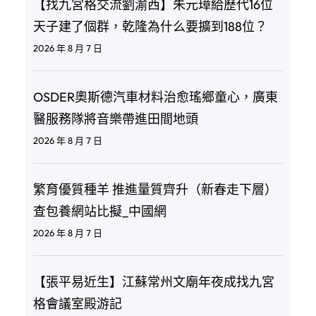
【找九宮格交流劉渝西】朱元璋給歷代16位
天子建了個群，乾隆為什么要擴到188位？
2026 年 8 月 7 日
OSDER奧斯德汽車材料治愈瑤鄉童心，廣東
醫服務隊將音樂帶進田間地頭
2026 年 8 月 7 日
繁育優質種羊 推進量質齊升（新春走下層）
查包養網站比擬_中國網
2026 年 8 月 7 日
【張平易近生】江蘇常州文廟年夜成找九宮
格會議室殿游記