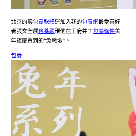
北京的奧
包養軟體
運加入我的
包養網
最愛喜好
者張文全展
包養網
現他在王府井工
包養條件
美
年夜廈買到的“兔墩墩”。
包養