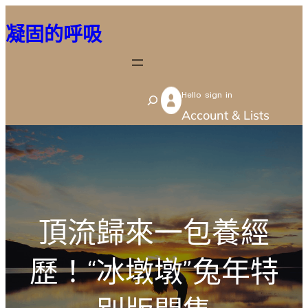
跳
凝固的呼吸
至
主
要
Hello sign in
內
S
Account & Lists
容
e
a
r
c
h
頂流歸來一包養經
歷！“冰墩墩”兔年特