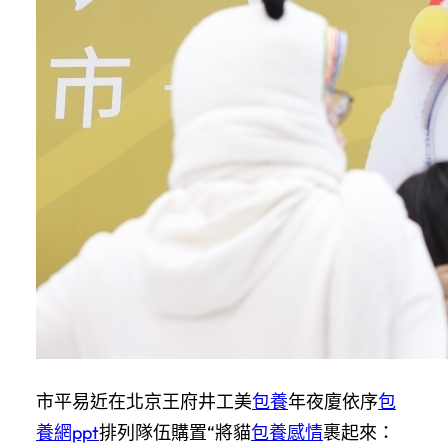
市平易近在北京王府井工美
包養
年夜廈依序
包
養網ppt
排列隊伍購置“將貓
包養感情
裹起來：