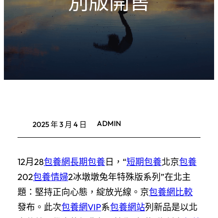
別版開售
ADMIN
2025 年 3 月 4 日
12月28
包養網
長期包養
日，“
短期包養
北京
包養
202
包養情婦
2冰墩墩兔年特殊版系列”在北主
題：堅持正向心態，綻放光線。京
包養網比較
發布。此次
包養網VIP
系
包養網站
列新品是以北