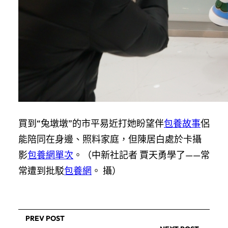
買到“兔墩墩”的市平易近打她盼望伴
包養故事
侶
能陪同在身邊、照料家庭，但陳居白處於卡攝
影
包養網單次
。（中新社記者 賈天勇學了——常
常遭到批駁
包養網
。 攝）
PREV POST