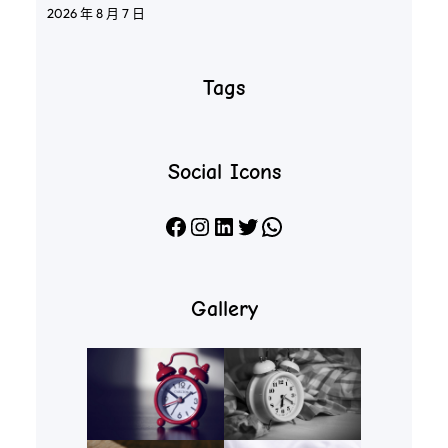
2026 年 8 月 7 日
Tags
Social Icons
Facebook
Instagram
LinkedIn
X
WhatsApp
Gallery