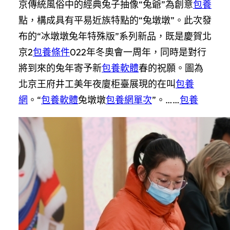
京傳統風俗中的經典兔子抽像“兔爺”為創意
包養
點，構成具有平易近族特點的“兔墩墩”。此次發
布的“冰墩墩兔年特殊版”系列新品，既是慶賀北
京2
包養條件
022年冬奧會一周年，同時是對行
將到來的兔年寄予新
包養軟體
春的祝願。圖為
北京王府井工美年夜廈柜臺展現的在叫
包養
網
。“
包養軟體
兔墩墩
包養網單次
”。……
包養