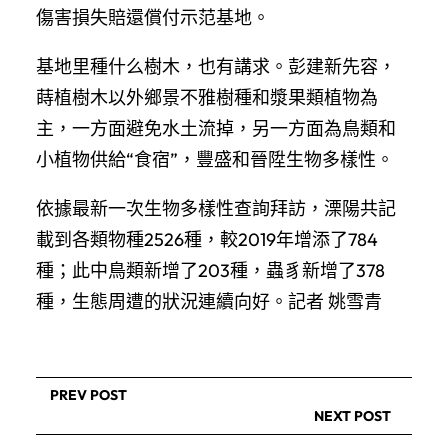
傷害損失賠還償付示范基地。
基地里種什么樹木，也有講求。彭建新先容，
蒔植樹木以外鄉景不雅樹種和漿果類植物為
主，一方面避免水土流掉，另一方面為鳥類和
小植物供給“食宿”，豐盛和晉陞生物多樣性。
依據最新一次生物多樣性查詢拜訪，溧陽共記
載到各類物種2526種，較2019年增添了784
種；此中鳥類新增了203種，蟲豸新增了378
種，生態周遭的狀況連續向好。記者 姚雪青
PREV POST
NEXT POST