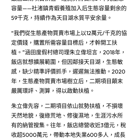
容量——社渚鎮青蝦養殖加入后生態容量剩余的
59千克，持續作為天目湖水質平安余量。
“我們從生態產物買賣市場上以12萬元/千克的協
定價錢，購置所需容量目標后，才幹開工扶
植。”涵田度假村總司理朱立偉坦言，2018年，
飯店就想擴展範圍，但因鄰接天目湖，生態敏
感，缺少精準評價抓手，遲遲無法推動。2020
年，生態產物買賣市場樹立后，二期項目顛末
嚴厲環評、測算，得以啟動扶植。
朱立偉先容，二期項目依山就勢扶植，不損壞
天然地貌，復綠荒地、修復濕地，生涯污水所
有的納管搜集。往年，飯店總營收近3億元，稅
收超5000萬元，帶動本地失業600多人，成長