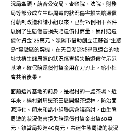
況局牽頭，結合公安局、查察院、法院、財務
局等部分成立生態周遭的狀況傷害損失賠還償
付軌制改造和諧小組以來，已對74例相干案件
展開了生態傷害損失賠還償付商量，累計賠還
償付資金125萬元。溧陽市借助創立江蘇省“生態
島”實驗區的契機，在天目湖流域尋覓適合的地
址扶植生態周遭的狀況傷害損失賠還償付示范
基地，確保賠還償付資金用在刀刃上，縮小社
會共治後果。
面前這片基地的前身，是楊村的一處茶場。近
年來，楊村對周邊茶田展開退茶還林，防治面
源淨化。顛末和諧小組聯席會議商討，由生態
周遭的狀況傷害損失賠還償付資金出資60萬
元、鎮當局投進40萬元，共建生態周遭的狀況