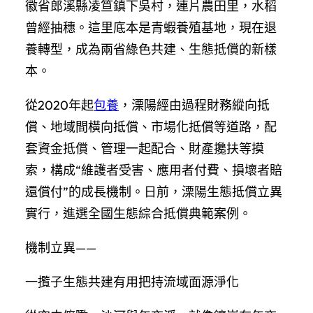
徽省郎溪縣凌笪鎮下吳村，連片農田里，水稻
曾經抽穗。這里底本是青蝦養殖基地，現在退
養轉型，成為兩省綠色共建、生態抵償的新樣
本。
從2020年起
包養
，溧陽經由過程財務縱向抵
償、地域間橫向抵償、市場化抵償等道路，配
套資金抵償、管理一起配合、財產攙扶等摸
索，構成“維護者受害、應用者付費、損壞者賠
還償付”的成長機制。日前，溧陽生態抵償立異
實行，進選全國生態綜合抵償典範案例。
機制立異——
一攬子生態共建有用把持流域面源淨化