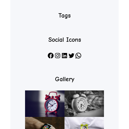
Tags
Social Icons
Facebook
Instagram
LinkedIn
X
WhatsApp
Gallery