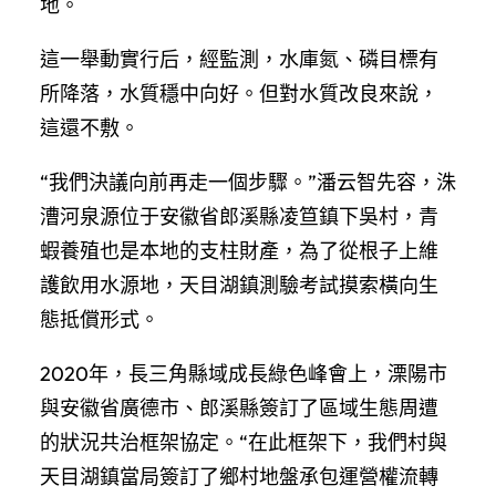
地。
這一舉動實行后，經監測，水庫氮、磷目標有
所降落，水質穩中向好。但對水質改良來說，
這還不敷。
“我們決議向前再走一個步驟。”潘云智先容，洙
漕河泉源位于安徽省郎溪縣凌笪鎮下吳村，青
蝦養殖也是本地的支柱財產，為了從根子上維
護飲用水源地，天目湖鎮測驗考試摸索橫向生
態抵償形式。
2020年，長三角縣域成長綠色峰會上，溧陽市
與安徽省廣德市、郎溪縣簽訂了區域生態周遭
的狀況共治框架協定。“在此框架下，我們村與
天目湖鎮當局簽訂了鄉村地盤承包運營權流轉