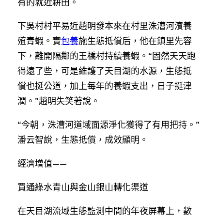
有的就近耕田。
下吳村村平易近趙明發本來在村里洙漕河濱養
殖青蝦。實
包養
施生態抵償后，他在鎮里先容
下，離開隔鄰的王橋村持續養蝦。“固然天天跑
得遠了些，可是維護了天目湖的水源，生態抵
償也挺公道，加上每年的養蝦支出，日子挺津
潤。”趙明失笑著說。
“今朝，洙漕河道域面源淨化獲得了有用把持。”
潘云智說，生態抵償，成效顯明。
經濟增值——
買通綠水青山與金山銀山轉化渠道
在天目湖流域生態監測中間的年夜屏幕上，數