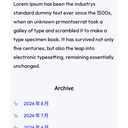
Lorem Ipsum has been the industrys
standard dummy text ever since the 1500s,
when an unknown prmontserrat took a
galley of type and scrambled it to make a
type specimen book. It has survived not only
five centuries, but also the leap into
electronic typesetting, remaining essentially
unchanged.
Archive
2026 年 8 月
2026 年 7 月
2026 年 6 月