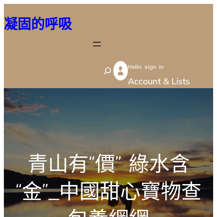
跳
凝固的呼吸
至
主
要
Hello sign in
內
S
Account & Lists
容
e
a
r
c
h
青山有“價” 綠水含
“金”_中國甜心寶物查