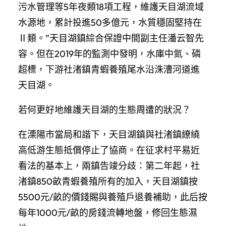
污水管理等5年夜類18項工程，維護天目湖流域
水源地，累計投進50多億元，水質穩固堅持在
Ⅱ類。”天目湖鎮綜合保證中間副主任潘云智先
容。但在2019年的監測中發明，水庫中氮、磷
超標，下游社渚鎮青蝦養殖尾水沿洙漕河道進
天目湖。
若何更好地維護天目湖的生態周遭的狀況？
在溧陽市當局和諧下，天目湖鎮與社渚鎮繚繞
高低游生態抵償停止了協商。在征求村平易近
看法的基本上，兩鎮告竣分歧：第二年起，社
渚鎮850畝青蝦養殖所有的加入，天目湖鎮按
5500元/畝的價錢賜與養殖戶退養補助，此后按
每年1000元/畝的房錢流轉地盤，修回生態濕