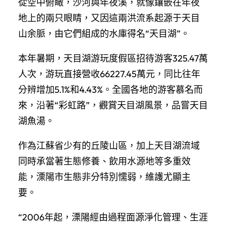
從空中俯瞰，沙河與年夜溪，就像鑲嵌在年夜
地上的兩只眼睛，又因這兩洪流系起源于天目
山余脈，由它們組成的水庫得名“天目湖”。
本年暑期，天目湖游玩度假區招待游客325.47萬
人次，游玩直接營收66227.45萬元，同比往年
分辨增加5.1%和4.43%。全國各地的游客慕名而
來，沿著“彩虹路”，觀賞天目湖風景，品嘗天目
湖魚湯。
作為江蘇省少有的丘陵山區，加上天目湖流域
同時承當著生態修養、飲用水源地等多重效
能，溧陽市生態非分特別懦弱，維護尤顯主
要。
“2006年起，溧陽經由過程面源淨化管理、生涯