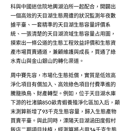
科與中國迷信院地輿湖泊所一起配合，開闢出
一個高效的天目湖生態周遭的狀況監測年夜數
據平臺、一套精準的天目湖生態容量評價系
統、一張清楚的天目湖流域生態容量占用圖，
摸索出一條公道的生態工程效益評價和生態資
產市場買賣通道，兼顧維護與成長，買通了綠
水青山與金山銀山的轉化渠道。
周中賽先容，市場化生態抵償，實質是低效高
淨化項目有償加入、高效綠色項目付費準進的
騰籠換鳥、財產轉型。例如，位于天目湖水庫
下游的社渚鎮850畝青蝦養殖淨化區加入后，顛
末測算新增了93千克生態容量，歸入生態產物
買賣平臺。與此同時，溧陽天目湖涵田度假村
飯店二期項目扶植，經測算將占用34千克生態