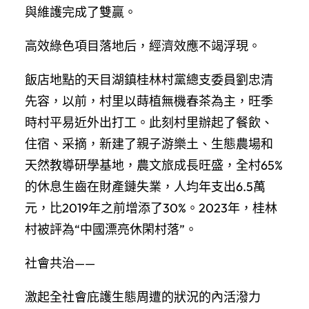
與維護完成了雙贏。
高效綠色項目落地后，經濟效應不竭浮現。
飯店地點的天目湖鎮桂林村黨總支委員劉忠清
先容，以前，村里以蒔植無機春茶為主，旺季
時村平易近外出打工。此刻村里辦起了餐飲、
住宿、采摘，新建了親子游樂土、生態農場和
天然教導研學基地，農文旅成長旺盛，全村65%
的休息生齒在財產鏈失業，人均年支出6.5萬
元，比2019年之前增添了30%。2023年，桂林
村被評為“中國漂亮休閑村落”。
社會共治——
激起全社會庇護生態周遭的狀況的內活潑力