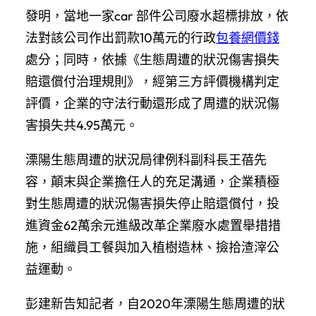
發明，當地一家car 部件公司廢水超標排放，依
法對該公司作出罰款10萬元的行政
包養網價錢
處分；同時，依據《生態周遭的狀況傷害損失
賠還償付治理規則》，經第三方評價機構判定
評價，企業的守法行動還形成了周遭的狀況傷
害損失共4.95萬元。
溧陽生態周遭的狀況局律例科副科長王蓓先
容，顛末與企業擔任人的充足溝通，企業積極
對生態周遭的狀況傷害損失停止賠還償付，投
進資金62萬余元進級改革企業廢水處置舉措措
施，組織員工餐與加入植樹造林、撿拾渣滓公
益運動。
彭建新告知記者，自2020年溧陽生態周遭的狀