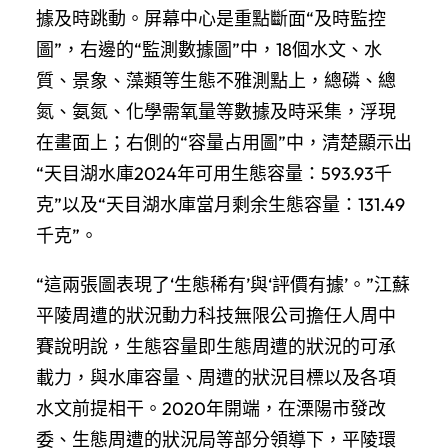
據及時跳動。屏幕中心是重點斷面“及時監控
圖”，右邊的“監測數據圖”中，18個水文、水
質、景象、藻類等生態不雅測點上，總磷、總
氮、氨氮、化學需氧量等數據及時采集，浮現
在畫面上；右側的“容量占用圖”中，清楚顯示出
“天目湖水庫2024年可用生態容量：593.93千
克”以及“天目湖水庫當月剩余生態容量：131.49
千克”。
“這兩張圖表現了‘生態稀有’與‘評價有據’。”江蘇
平陵周遭的狀況動力科技無限公司擔任人周中
賽說明說，生態容量即生態周遭的狀況的可承
載力，與水庫容量、周遭的狀況目標以及各項
水文前提相干。2020年開端，在溧陽市發改
委、生態周遭的狀況局等部分領導下，平陵環