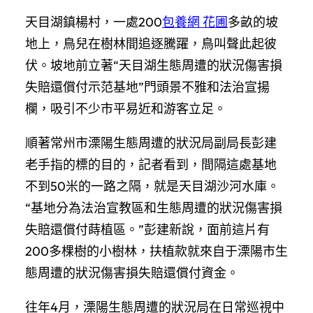
天目湖鎮楊村，一處200
包養網 花圃
多畝的坡
地上，鳥兒在樹林間追逐騰躍，鳥叫聲此起彼
伏。坡地前立著“天目湖生態周遭的狀況傷害損
失賠還償付示范基地”門頭景不雅和法治宣揚
欄，吸引不少市平易近和游客立足。
順著常州市溧陽生態周遭的狀況局副局長彭建
老手指的標的目的，記者看到，間隔這處基地
不到50米的一路之隔，就是天目湖沙河水庫。
“基地分為法治宣教區和生態周遭的狀況傷害損
失賠還償付蒔植區。”彭建新說，面前這片有
200多棵樹的小樹林，扶植款就來自于溧陽市生
態周遭的狀況傷害損失賠還償付資金。
往年4月，溧陽生態周遭的狀況局在日常巡視中