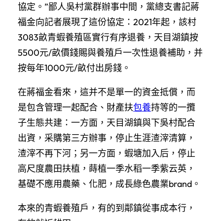
協定。”鄙人吳村黨群辦事中間，黨總支書記蔣
福金向記者展現了這份協定：2021年起，該村
3083畝青蝦養殖區實行有序退養，天目湖鎮按
5500元/畝價錢賜與養殖戶一次性退養補助，并
按每年1000元/畝付出房錢。
在蔣福金看來，這并不是單一的資金抵償，而
是包含管理一起配合、財產扶
包養
持等的一攬
子生態共建：一方面，天目湖鎮與下吳村配合
出資，采購第三方辦事，停止生涯渣滓清算，
渣滓不再下河；另一方面，蝦塘加入后，停止
高尺度農田扶植，蒔植一季水稻一季紫云英，
基礎不應用農藥、化肥，成長綠色農業brand。
本來的青蝦養殖戶，有的到鄰鎮從事成本行，