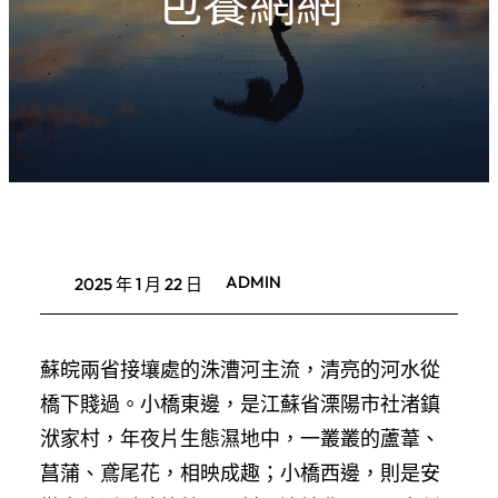
包養網網
ADMIN
2025 年 1 月 22 日
蘇皖兩省接壤處的洙漕河主流，清亮的河水從
橋下賤過。小橋東邊，是江蘇省溧陽市社渚鎮
洑家村，年夜片生態濕地中，一叢叢的蘆葦、
菖蒲、鳶尾花，相映成趣；小橋西邊，則是安