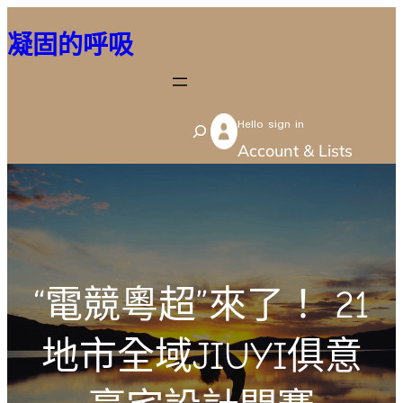
跳
凝固的呼吸
至
主
要
Hello sign in
內
S
Account & Lists
容
e
a
r
c
h
“電競粵超”來了！ 21
地市全域JIUYI俱意