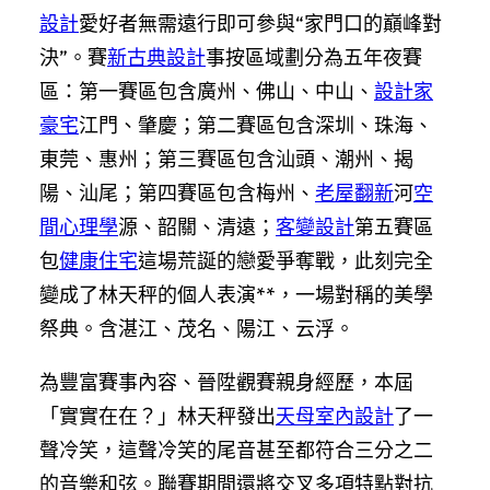
設計
愛好者無需遠行即可參與“家門口的巔峰對
決”。賽
新古典設計
事按區域劃分為五年夜賽
區：第一賽區包含廣州、佛山、中山、
設計家
豪宅
江門、肇慶；第二賽區包含深圳、珠海、
東莞、惠州；第三賽區包含汕頭、潮州、揭
陽、汕尾；第四賽區包含梅州、
老屋翻新
河
空
間心理學
源、韶關、清遠；
客變設計
第五賽區
包
健康住宅
這場荒誕的戀愛爭奪戰，此刻完全
變成了林天秤的個人表演**，一場對稱的美學
祭典。含湛江、茂名、陽江、云浮。
為豐富賽事內容、晉陞觀賽親身經歷，本屆
「實實在在？」林天秤發出
天母室內設計
了一
聲冷笑，這聲冷笑的尾音甚至都符合三分之二
的音樂和弦。聯賽期間還將交叉多項特點對抗