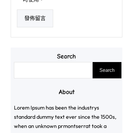
Search
搜
Search
尋
About
Lorem Ipsum has been the industrys
standard dummy text ever since the 1500s,
when an unknown prmontserrat took a