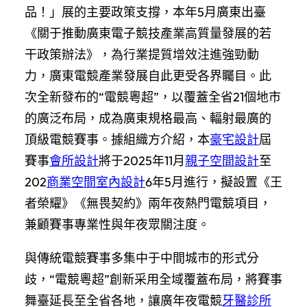
品！」展的主要政策支撐，本年5月廣東出臺
《關于推動廣東電子競技產業高質量發展的若
干政策辦法》，為行業提質增效注進強勁動
力，廣東電競產業發展自此更受各界矚目。此
次全新發布的“電競粵超”，以覆蓋全省21個地市
的廣泛布局，成為廣東規格最高、輻射最廣的
頂級電競賽事。據組織方介紹，本
豪宅設計
屆
賽事
會所設計
將于2025年11月
親子空間設計
至
202
商業空間室內設計
6年5月進行，擬設置《王
者榮耀》《無畏契約》兩年夜熱門電競項目，
兼顧賽事專業性與年夜眾關注度。
與傳統電競賽事多集中于中間城市的形式分
歧，“電競粵超”創新采用全域覆蓋布局，將賽事
舞臺延長至全省各地，讓廣年夜電競
牙醫診所