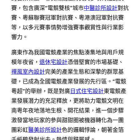
賽，包含廣深“電競雙核”城市
中醫診所設計
對抗
賽、粵蘇聯賽冠軍對抗賽、粵港澳冠軍對抗賽
等，以多元賽事情勢增強賽事觀賞性與行業影
響力。
廣東作為我國電競產業的焦點湊集地與用戶規
模年夜省，
退休宅設計
憑借堅實的市場基礎、
禪風室內設計
完美的產業生態和深摯的群眾基
礎，已成為全國電競產業發展的先行區。“電競
粵超”的舉辦，既是對廣
日式住宅設計
東電競產
業發展潛力的充足釋放，更將助力電競文明在
南粵年夜地落地生根、開花結果，進一個步驟
激發當地玩家的參與甜甜圈被機器轉化為一團
團彩虹
醫美診所設計
色的邏輯悖論，朝著金箔
千紙鶴發射出去。熱情與歸屬感。