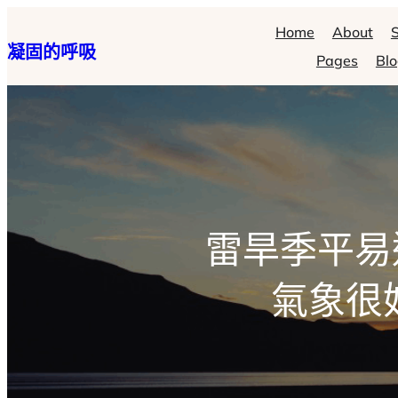
跳
Home
About
S
凝固的呼吸
至
Pages
Bl
主
要
內
容
雷旱季平易
氣象很