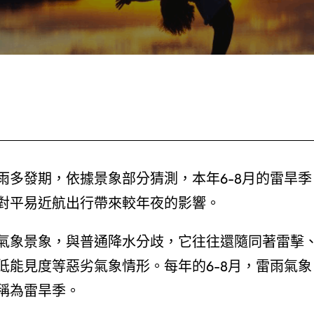
雨多發期，依據景象部分猜測，本年6-8月的雷旱季
對平易近航出行帶來較年夜的影響。
氣象景象，與普通降水分歧，它往往還隨同著雷擊
低能見度等惡劣氣象情形。每年的6-8月，雷雨氣象
稱為雷旱季。