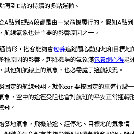
D點再到E點的持續的多點運輸。
A點到E點4段都是由一架飛機履行的。假如A點到
，航線氣象也是主要的影響原因之一。
普通情形，搭客能夠會
包養
追蹤關心動身地和目標地
多種原因的影響，起降機場的氣象滿
包養網心得
足
，其他如航線上的氣象，也必需處于適航狀況。
固定的航線飛翔，就像car 要按固定的車道行駛一
氣象，空中的途徑受阻也會對航班的平安正常運轉
騰飛。
始發地氣象，飛機沿途、經停地、目標地的氣象情