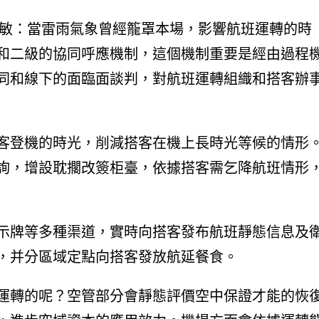
世敏：當雷雨氣象曾經籠罩本場，影響航班運轉的時
和二級的協同呼應機制，這個機制重要是經由過程
同和線下的面臨面談判，對航班運轉組織和搭客辦
客登機的時光，削減搭客在機上長時光等候的情形
詢，增設耽擱改簽柜臺，依據搭客需乞降航班情形
示牌等多種渠道，實時向搭客發布航班靜態信息及
，并分區域定點向搭客發放航延餐食。
運轉的呢？空管部分會靜態評價空中保證才能的恢