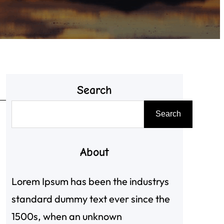
Search
搜
Search
尋
About
、
Lorem Ipsum has been the industrys
standard dummy text ever since the
1500s, when an unknown