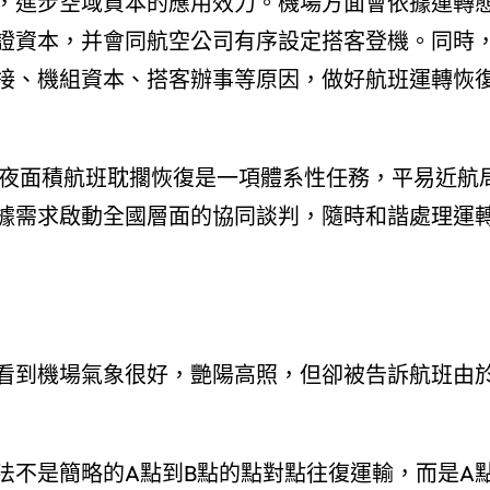
，進步空域資本的應用效力。機場方面會依據運轉
證資本，并會同航空公司有序設定搭客登機。同時
接、機組資本、搭客辦事等原因，做好航班運轉恢
年夜面積航班耽擱恢復是一項體系性任務，平易近航
據需求啟動全國層面的協同談判，隨時和諧處理運
看到機場氣象很好，艷陽高照，但卻被告訴航班由
法不是簡略的A點到B點的點對點往復運輸，而是A