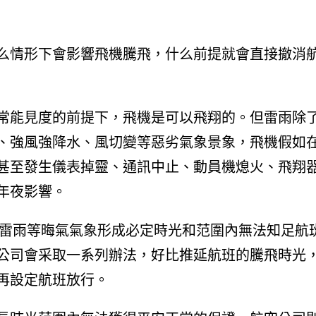
么情形下會影響飛機騰飛，什么前提就會直接撤消
常能見度的前提下，飛機是可以飛翔的。但雷雨除
、強風強降水、風切變等惡劣氣象景象，飛機假如
甚至發生儀表掉靈、通訊中止、動員機熄火、飛翔
年夜影響。
當雷雨等晦氣氣象形成必定時光和范圍內無法知足航
公司會采取一系列辦法，好比推延航班的騰飛時光
再設定航班放行。