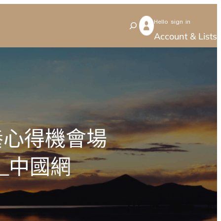
Hello sign in
S
Account & Lists
e
a
r
c
h
養心得機會場
_中國網