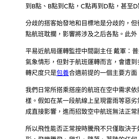
到B點、B點到C點，C點再到D點，甚至
分歧的搭客始發地和目標地是分歧的，但從
點航班耽擱，影響將涉及之后各點。此外
平易近航局運轉監控中間副主任 戴軍：
氣象情形，但對于航班運轉而言，會遭到
轉尺度只是
包養
合適前提的一個主要方面
我們日常所搭乘搭座的航班在空中需求依照
樣。假如在某一段航線上呈現雷雨等惡劣
成直接影響，進而招致空中航班無法正常
所以飛性能否正常按時騰飛不只僅取決于