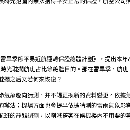
長時光范圍內無法獲得平安正常的保證，航空公司
年雷旱季節平易近航運轉保證總體計劃》，提出本年
長時光耽擱航班占比等總體目的。那在雷旱季，航班
耽擱之后又若何來恢復？
節氣象趨向猜測，并不竭更換新的資料變更。依據
的辦法；機場方面也會提早依據猜測的雷雨氣象影
航班的靜態調劑，以削減搭客在候機樓內不用要的