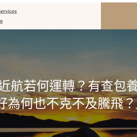
ervices
og
近航若何運轉？有查包
好為何也不克不及騰飛？