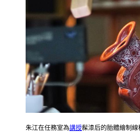
朱江在任務室為
講授
髹漆后的胎體繪制線