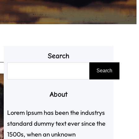
Search
搜
Search
尋
About
Lorem Ipsum has been the industrys
standard dummy text ever since the
1500s, when an unknown