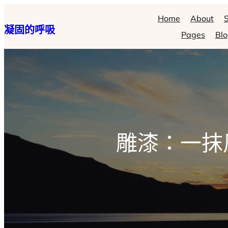
跳
Home
About
S
凝固的呼吸
至
Pages
Bl
主
要
內
容
雕漆：一抹