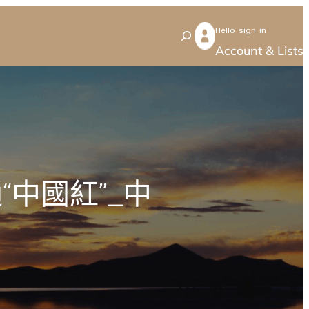
Hello sign in
S
Account & Lists
e
a
r
c
h
中國紅”_中