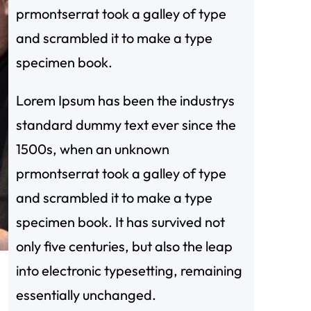
prmontserrat took a galley of type
and scrambled it to make a type
specimen book.
Lorem Ipsum has been the industrys
standard dummy text ever since the
1500s, when an unknown
prmontserrat took a galley of type
and scrambled it to make a type
specimen book. It has survived not
only five centuries, but also the leap
into electronic typesetting, remaining
essentially unchanged.