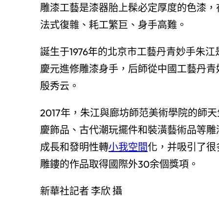
雕漆工藝是漆器胎上髹必定厚度的色漆，
法式復雜、耗工繁巨、身手高難。
誕生于1976年的北京市工藝丹青妙手朱
慶元進修雕漆身手，后師從中國工藝丹青
殷秀云。
2017年，朱江與廊坊師范美術學院的師
慶飾品、古代潮玩擺件和裝潢藝術品等雕
成長和發明性轉
小我空間
化，并吸引了很多
雕鏤的作品取得國際外30余個獎項。
新華社記者 李欣 攝