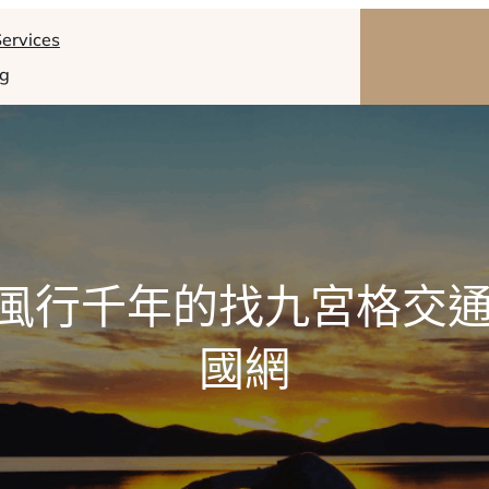
ervices
og
風行千年的找九宮格交通“
國網