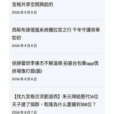
宮格共享空間興起的
2026 年 8 月 8 日
西躲布達億嵐系統櫃拉宮之行 千年守護崇奉
如初
2026 年 8 月 8 日
徐靜蕾怨李連杰不解溫順 拍豪台包養app情
排場像打戲(圖)
2026 年 8 月 8 日
【找九宮格交流劉渝西】朱元璋給歷代16位
天子建了個群，乾隆為什么要擴到188位？
2026 年 8 月 7 日