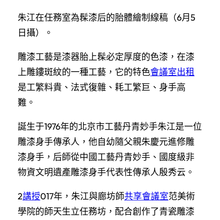
朱江在任務室為髹漆后的胎體繪制線稿（6月5
日攝）。
雕漆工藝是漆器胎上髹必定厚度的色漆，在漆
上雕鏤斑紋的一種工藝，它的特色
會議室出租
是工繁料貴、法式復雜、耗工繁巨、身手高
難。
誕生于1976年的北京市工藝丹青妙手朱江是一位
雕漆身手傳承人，他自幼隨父親朱慶元進修雕
漆身手，后師從中國工藝丹青妙手、國度級非
物資文明遺產雕漆身手代表性傳承人殷秀云。
2
講授
017年，朱江與廊坊師
共享會議室
范美術
學院的師天生立任務坊，配合創作了青瓷雕漆