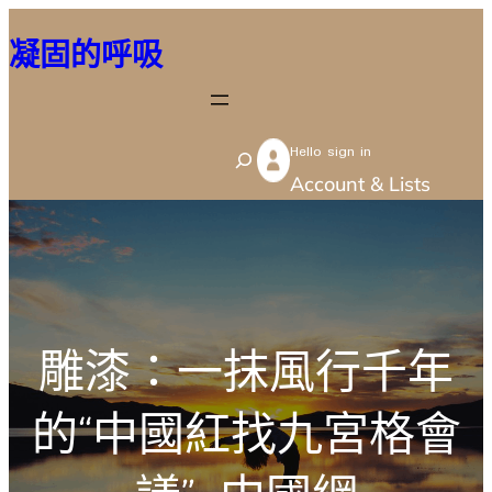
跳
凝固的呼吸
至
主
要
Hello sign in
內
S
Account & Lists
容
e
a
r
c
h
雕漆：一抹風行千年
的“中國紅找九宮格會