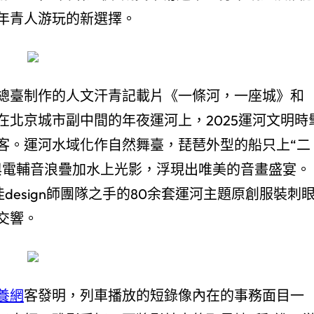
年青人游玩的新選擇。
總臺制作的人文汗青記載片《一條河，一座城》和
北京城市副中間的年夜運河上，2025運河文明時
客。運河水域化作自然舞臺，琵琶外型的船只上“二
與電輔音浪疊加水上光影，浮現出唯美的音畫盛宴。
esign師團隊之手的80余套運河主題原創服裝刺
交響。
養網
客發明，列車播放的短錄像內在的事務面目一