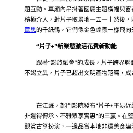
題互動。車廂內吊掛著國慶主題橫幅與窗
積極介入，對片子取景地一五一十然後，
意思
的千紙鶴，它們像金色蝗蟲一樣飛向
“片子+”新業態激活花費新動能
跟著“影旅融會”的成長，片子跨界聯
不竭立異，片子已超出文明產物范疇，成
在江蘇，部門影院發布“片子+平易近
非遺得傳承、不雅眾享實惠”的三贏。在
觀賞古箏扮演，一邊品嘗本地非遺美食建