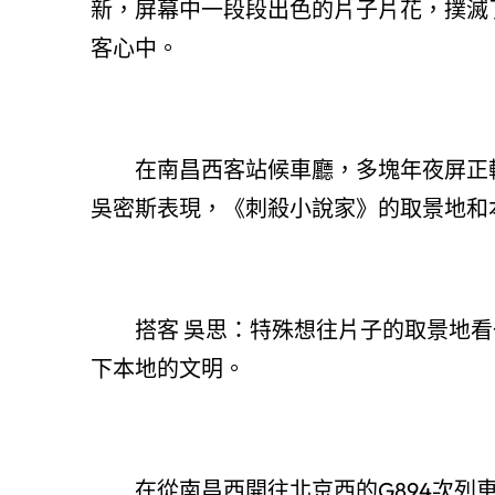
新，屏幕中一段段出色的片子片花，撲滅
客心中。
在南昌西客站候車廳，多塊年夜屏正
吳密斯表現，《刺殺小說家》的取景地和
搭客 吳思：特殊想往片子的取景地
下本地的文明。
在從南昌西開往北京西的G894次列