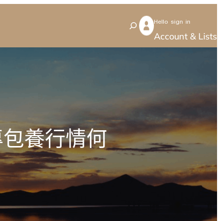
Hello sign in
S
Account & Lists
e
a
r
c
h
專包養行情何