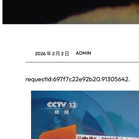
ADMIN
2026 年 2 月 2 日
requestId:697f7c22e92b20.91305642.