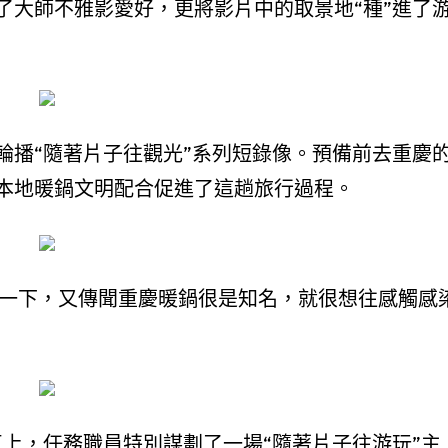
了大師不雅影愛好，更將影片中的取景地“種”進了
輪播“隨著片子往觀光”系列短錄像。預備前去重慶
本地暖鍋文明配合促進了這趟旅行過程。
看一下，又傳聞重慶暖鍋很是知名，就很想往感觸感
車上，任務職員特別謀劃了一場“隨著片子往游玩”主