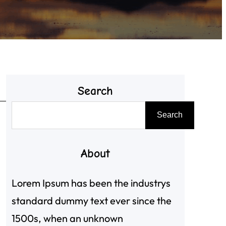
Search
搜
Search
尋
About
Lorem Ipsum has been the industrys
standard dummy text ever since the
1500s, when an unknown