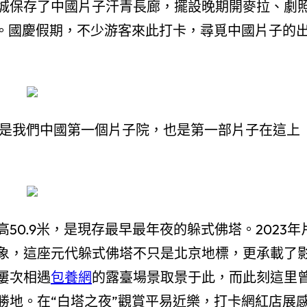
城保存了中國片子汗青長廊，擺設晚期開麥拉、劇
”。國慶假期，不少游客來此打卡，尋覓中國片子的
個是我們中國第一個片子院，也是第一部片子在這上
50.9米，是現存最早最年夜的躲式佛塔。2023年
象，這座元代躲式佛塔不只是北京地標，更承載了
屢次相遇
包養網
的露臺場景取景于此，而此刻這里
勝地。在“白塔之夜”觀賞平易近樂，打卡網紅店展