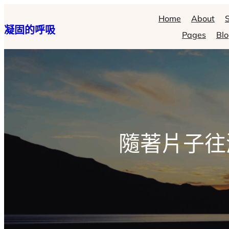
跳
Home
About
S
凝固的呼吸
至
Pages
Bl
主
要
內
容
隨著片子往