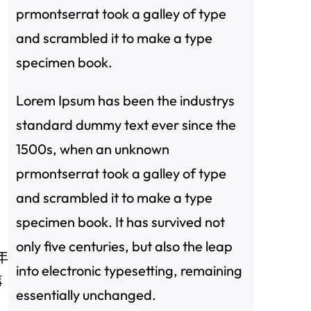
prmontserrat took a galley of type
and scrambled it to make a type
specimen book.
Lorem Ipsum has been the industrys
standard dummy text ever since the
1500s, when an unknown
prmontserrat took a galley of type
and scrambled it to make a type
specimen book. It has survived not
only five centuries, but also the leap
年
into electronic typesetting, remaining
事
essentially unchanged.