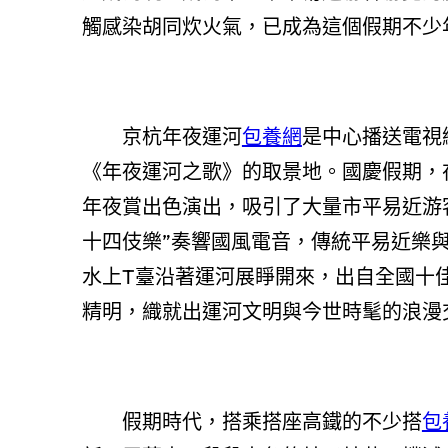
觸感染胡同炊火氣，已成為這個假期不少
京杭年夜運河
包養網
是中心播送電視
《年夜運河之歌》的取景地。國慶假期，在
年夜賞出色演出，吸引了大量市平易近游
十四伎樂”奏響國風電音，傳統平易近樂
水上T臺沿著運河展睜開來，出自全國十佳d
精明，織就出運河文明與今世時髦的浪漫
假期時代，搭乘搭座高鐵的不少搭
包