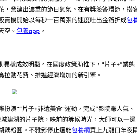
花，營建出濃重的節日氣氛。在有獎競答環節，搭
販賣機開始以每秒一百萬張的速度吐出金箔折成
包
天空。
包養app
。
動異樣成效明顯。在國度政策助推下，“片子+”業態
為拉動花費、推進經濟增加的新引擎。
樂扮演”“片子+非遺美食”運動，完成“影院賺人氣、
鹽城建湖的片子院，映前的等候時光，大師可以一邊
湖藕粉圓。不雅影停止還能
包養網
買上九龍口年夜