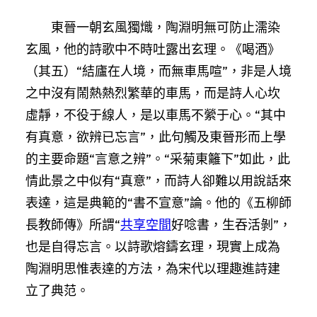
東晉一朝玄風獨熾，陶淵明無可防止濡染
玄風，他的詩歌中不時吐露出玄理。《喝酒》
（其五）“結廬在人境，而無車馬喧”，非是人境
之中沒有鬧熱熱烈繁華的車馬，而是詩人心坎
虛靜，不役于線人，是以車馬不縈于心。“其中
有真意，欲辨已忘言”，此句觸及東晉形而上學
的主要命題“言意之辨”。“采菊東籬下”如此，此
情此景之中似有“真意”，而詩人卻難以用說話來
表達，這是典範的“書不宣意”論。他的《五柳師
長教師傳》所謂“
共享空間
好唸書，生吞活剝”，
也是自得忘言。以詩歌熔鑄玄理，現實上成為
陶淵明思惟表達的方法，為宋代以理趣進詩建
立了典范。