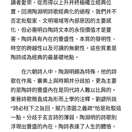
讀者愛崇，從而得以上升并終極確立經典位
置。回溯陶淵明詩歌經典化的過程，我們并不
否定批駁家、文明場域等內部原因的主要感
化，但必需明白陶詩文本的永恒價值才是要
害。陶詩具有內在的豐盛性、本質的發明性、
時空的跨越性以及可讀的無窮性，這些質素是
陶詩成為經典的最基礎地點。
在六朝詩人中，陶淵明頗為特殊，他的詩
歌在作風、審美上與時期并分歧拍，更為主要
的是陶詩的豐盛內在是同代詩人難以比肩的。
東晉詩歌簡直成為形而上學的注釋，劉勰所說
“詩必柱下之旨回，賦乃漆園之義疏”恰是批駁這
一點。分歧于玄言詩的薄弱，陶淵明的詩歌則
浮現出豐盛的內在。陶詩表達了人生的體悟，