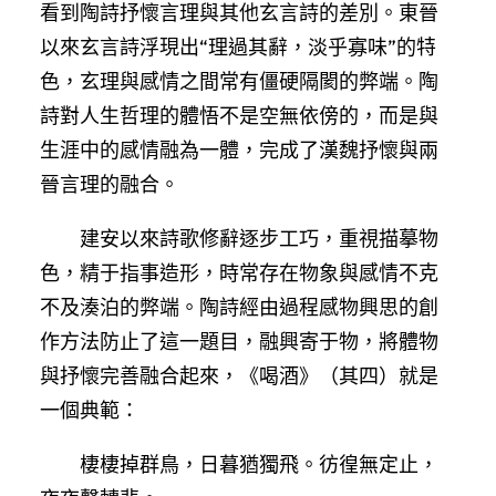
看到陶詩抒懷言理與其他玄言詩的差別。東晉
以來玄言詩浮現出“理過其辭，淡乎寡味”的特
色，玄理與感情之間常有僵硬隔閡的弊端。陶
詩對人生哲理的體悟不是空無依傍的，而是與
生涯中的感情融為一體，完成了漢魏抒懷與兩
晉言理的融合。
建安以來詩歌修辭逐步工巧，重視描摹物
色，精于指事造形，時常存在物象與感情不克
不及湊泊的弊端。陶詩經由過程感物興思的創
作方法防止了這一題目，融興寄于物，將體物
與抒懷完善融合起來，《喝酒》（其四）就是
一個典範：
棲棲掉群鳥，日暮猶獨飛。彷徨無定止，