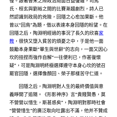
徨。跟著晉宋之際政治局面日益復雜，司馬
氏、桓玄與劉裕之間的比賽漸趨劇烈，詩人已
然認識到政局的兇險，回隱之心愈加果斷。他
曾以“回鳥”為題，借以表達本身回隱的盼望。在
回隱之后，陶淵明經過的事況了長久的欣喜
家
教
，很快又墮入貧苦的煩憂之中，于是他一面
鼓勵本身果斷“畢生與世辭”的志向，一面又因心
坎的扭捏而強作自解“一往便利已，作甚復懷
疑”，可是陶淵明終極選擇遵守本身心坎的號召
罷官回隱，選擇像顏回、榮子那樣苦守仁道。
回隱之后，陶淵明對人生的最終價值與意
義睜開了追隨。《形影神序》言“貴賤賢愚，莫
不營營以惜生，斯甚惑矣”，陶淵明對那時社會
“營營惜生”的廣泛取向吐露出不滿，他并不贊成