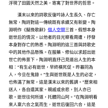
浮現了田園天然之美，寄寓了對世界的哲思。
漢末以來的詩歌反復吟詠人生長久、存亡
無常，陶詩對這一傳統既有承續又有新變。陶
淵明作《擬挽歌辭》
個人空間
三首，假想本身
逝世后的情況，以他者的目光察看周遭，抒發
本身對存亡的熟悉。陶淵明的這三首與詩歌史
中的其他作品懸殊。在服藥、修仙以求超出逝
世亡的佈景下，陶淵明直抒己見道出人生的本
相：“有生必有逝世，早終橫死促。昨暮同為
人，今旦在鬼錄。”生與逝世既是人生的必定，
也佈滿了無常，這是漢末以來的舊調。“歷來相
送人，各自還其家。親戚或余悲，別人亦已
歌。逝世往何所道，托體同山阿。”在陶淵明看
來人稟六合之氣而生，逝世后復回六合，這是