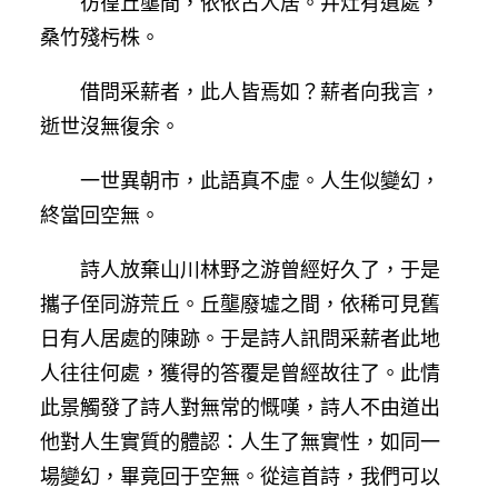
彷徨丘壟間，依依古人居。井灶有遺處，
桑竹殘杇株。
借問采薪者，此人皆焉如？薪者向我言，
逝世沒無復余。
一世異朝市，此語真不虛。人生似變幻，
終當回空無。
詩人放棄山川林野之游曾經好久了，于是
攜子侄同游荒丘。丘壟廢墟之間，依稀可見舊
日有人居處的陳跡。于是詩人訊問采薪者此地
人往往何處，獲得的答覆是曾經故往了。此情
此景觸發了詩人對無常的慨嘆，詩人不由道出
他對人生實質的體認：人生了無實性，如同一
場變幻，畢竟回于空無。從這首詩，我們可以