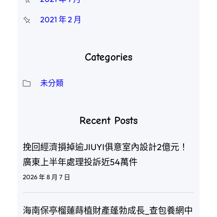
2021 年 2 月
Categories
未分類
Recent Posts
挽回經濟損掉逾JIUYI俱意室內設計2億元！
廣東上半年處理投訴近54萬件
2026 年 8 月 7 日
海南保亭榴蓮蒔植財產蓬勃成長_查包養網中