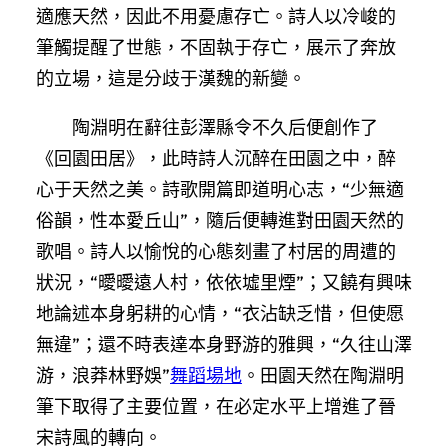
適應天然，因此不用憂慮存亡。詩人以冷峻的
筆觸提醒了世態，不固執于存亡，展示了奔放
的立場，這是分歧于漢魏的新變。
陶淵明在辭往彭澤縣令不久后便創作了
《回園田居》，此時詩人沉醉在田園之中，醉
心于天然之美。詩歌開篇即道明心志，“少無適
俗韻，性本愛丘山”，隨后便轉進對田園天然的
歌唱。詩人以愉悅的心態刻畫了村居的周遭的
狀況，“曖曖遠人村，依依墟里煙”；又饒有興味
地論述本身躬耕的心情，“衣沾缺乏惜，但使愿
無違”；還不時表達本身野游的雅興，“久往山澤
游，浪莽林野娛”
舞蹈場地
。田園天然在陶淵明
筆下取得了主要位置，在必定水平上增進了晉
宋詩風的轉向。