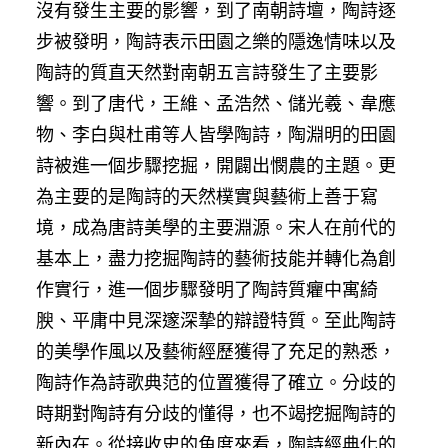
沒有發生主要的影響，到了南朝詩壇，陶詩逐
步被發明，陶詩表示田園之樂的隱逸情味以及
陶詩的質直天然對南朝五言詩發生了主要影
響。到了唐代，王維、孟浩然、儲光羲、韋應
物、李白與杜甫等人皆學陶詩，陶淵明的田園
詩被進一個步驟挖掘，開闢出憫農的主題。更
為主要的是陶詩的天然樸實與藝術上善于寫
境，成為唐詩美學的主要淵源。宋人在前代的
基本上，盡力挖掘陶詩的藝術技能并轉化為創
作實行，進一個步驟發明了陶詩質癯中寓綺
腴、平庸中見深邃深摯的辯證特質。至此陶詩
的美學作風以及藝術經歷獲得了充足的熟悉，
陶詩作為詩歌典范的位置獲得了確立。分歧的
時期對陶詩有分歧的懂得，也不竭挖掘陶詩的
新內在。從接收史的角度來看，陶詩經典化的