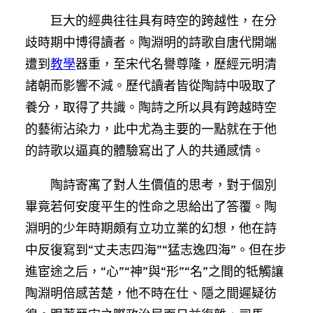
巨大的經典往往具有時空的跨越性，在分
歧時期中博得讀者。陶淵明的詩歌自唐代開端
遭到
教學
器重，至宋代名譽尊隆，歷經元明清
諸朝而影響不減。歷代讀者皆從陶詩中吸取了
養分，取得了共識。陶詩之所以具有跨越時空
的藝術沾染力，此中尤為主要的一點就在于他
的詩歌以逼真的體驗寫出了人的共通感情。
陶詩寄寓了對人生價值的思考，對于個別
畢竟若何安度平生的性命之思給出了答覆。陶
淵明的少年時期頗有立功立業的幻想，他在詩
中反復寫到“丈夫志四海”“猛志逸四海”。但在步
進宦途之后，“心”“神”與“形”“名”之間的牴觸讓
陶淵明倍感苦楚，他不時在仕、隱之間遲疑彷