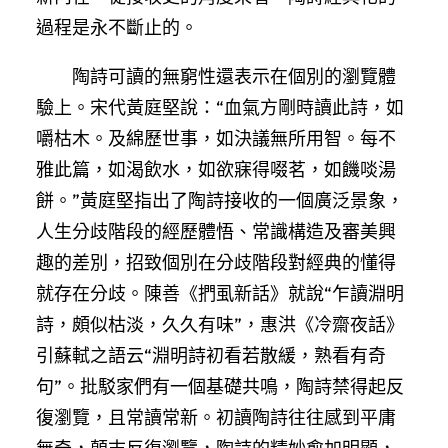
過程是永不斷止的。
陶詩可讀的無窮性還表示在個別的瀏覽體
驗上。宋代黃庭堅說：“血氣方剛時讀此詩，如
嚼枯木。及綿歷世事，如決議無所用智。每不
雅此篇，如渴飲水，如欲寐得啜茗，如饑啖湯
餅。”黃庭堅指出了陶詩接收的一個廣泛景象，
人生分歧階段的經歷體悟、常識構造及審美興
趣的差別，招致個別在分歧階段對經典的懂得
就存在分歧。陳善《捫虱新話》就說“乍讀淵明
詩，頗似枯淡，久久有味”，惠洪《冷齋夜話》
引蘇軾之語云“淵明詩初看若散緩，熟看有奇
句”。批駁家們有一個基礎共鳴，陶詩禁得起反
復瀏覽，且常讀常新。初讀陶詩往往感到平庸