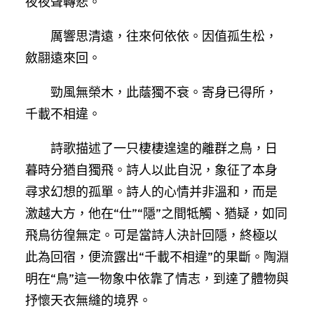
夜夜聲轉悲。
厲響思清遠，往來何依依。因值孤生松，
斂翮遠來回。
勁風無榮木，此蔭獨不衰。寄身已得所，
千載不相違。
詩歌描述了一只棲棲遑遑的離群之鳥，日
暮時分猶自獨飛。詩人以此自況，象征了本身
尋求幻想的孤單。詩人的心情并非溫和，而是
激越大方，他在“仕”“隱”之間牴觸、猶疑，如同
飛鳥彷徨無定。可是當詩人決計回隱，終極以
此為回宿，便流露出“千載不相違”的果斷。陶淵
明在“鳥”這一物象中依靠了情志，到達了體物與
抒懷天衣無縫的境界。