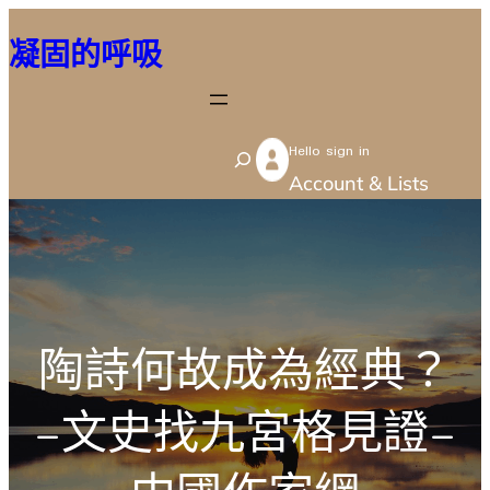
跳
凝固的呼吸
至
主
要
Hello sign in
內
S
Account & Lists
容
e
a
r
c
h
陶詩何故成為經典？
–文史找九宮格見證–