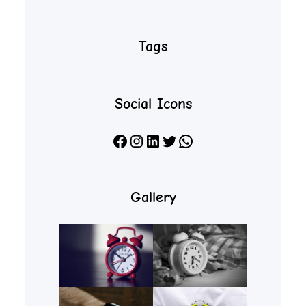
Tags
Social Icons
Facebook
Instagram
LinkedIn
X
WhatsApp
Gallery