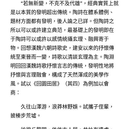
“若無新變，不克不及代雄”，經典實質上就
是以本質的發明超出傳統。陶詩在體系體例、
題材方面都有發明，後人論之已詳。但陶詩之
所以可以或許建立典范，最基礎上的發明即在
于陶詩可以或許以感情統攝玄理、融興寄于
物。回想漢魏六朝詩歌史，建安以來的抒懷傳
統至東晉而一變，詩歌以清談玄理為主。陶淵
明回回漢魏詩歌抒懷言志的傳統，發明性地將
抒懷與言理融會，構成了天然渾成的美學作
風。試以《回園田居》（其四）為例加以會
商：
久往山澤游，浪莽林野娛。試攜子侄輩，
披榛步荒墟。