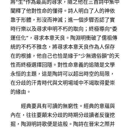
將“生”作為最高的尋求，隨之他在三首詩中集中
闡釋了他對性命的懂得。詩人明白了人的神依
靠于形體，形沒而神滅；進一個步驟否認了實
時行樂以及尋求申明不朽的取向；終極導向“委
運任化”，尋求本意天良。陶淵明衝破了儒祖傳
統的不朽不雅念，將尋求本意天良作為人保存
在的根據，他自己也恰是緣于“少無適俗韻”的天
性而終極選擇回隱。對性命意義的追隨是文學
永恒的主題，這是陶詩可以超出時空的局限，
在分歧的汗青時代與文明場域中不竭取得愛崇
的緣由。
經典要具有可讀的無窮性。經典的意蘊與
內在，往往要顛末分歧的時期分歧讀者反復挖
掘，陶淵明詩歌便是這般。陶詩在晉宋之際并