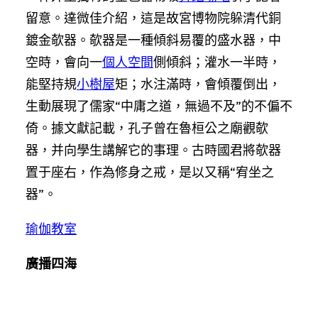
留意。達微佳介紹，這是故宮博物院躲清代銅
鍍金欹器。欹器是一種傾斜易覆的盛水器，中
空時，會向一
個人空間
側傾斜；灌水一半時，
能堅持規
小樹屋
矩；水注滿時，會傾覆倒出，
生動展現了儒家“中庸之道，無過不及”的不偏不
倚。據文獻記載，孔子曾在魯桓公之廟觀欹
器，并向學生講解它的事理。古時國君將欹器
置于座右，作為修身之戒，是以又稱“宥坐之
器”。
瑜伽教室
廣播四海