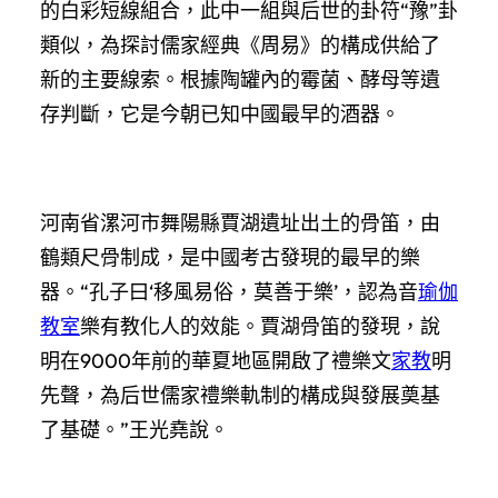
的白彩短線組合，此中一組與后世的卦符“豫”卦
類似，為探討儒家經典《周易》的構成供給了
新的主要線索。根據陶罐內的霉菌、酵母等遺
存判斷，它是今朝已知中國最早的酒器。
河南省漯河市舞陽縣賈湖遺址出土的骨笛，由
鶴類尺骨制成，是中國考古發現的最早的樂
器。“孔子曰‘移風易俗，莫善于樂’，認為音
瑜伽
教室
樂有教化人的效能。賈湖骨笛的發現，說
明在9000年前的華夏地區開啟了禮樂文
家教
明
先聲，為后世儒家禮樂軌制的構成與發展奠基
了基礎。”王光堯說。