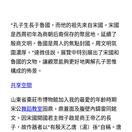
“孔子生長于魯國，而他的祖先來自宋國。宋國
是西周初年為商朝后裔保存的聚居地，延續了
殷商文明。魯國是周人的焦點封國，周文明氛
圍濃厚。”達微佳說，展覽中特別展出了宋國和
魯國的文物，讓觀眾能夠更好地輿解孔子思惟
構成的佈景。
共享空間
山東省棗莊市博物館加入我的最愛的年齡時期
宋公
舞蹈教室
固鼎，鼎蓋面及腹壁內鑄雷同銘
文。因宋國開國君主微子啟是商王帝乙的長
子，故作器者以“有殷天乙唐（湯）孫”自稱。唐