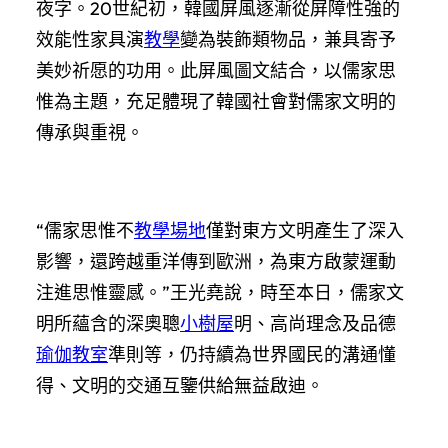
夜字。20世紀初，韓國屏風逐漸從屏障性強的
效能性家具演
教學
變為裝飾類物品，兼具寄予
美妙祈愿的功用。此屏風圖文結合，以儒家思
惟為主題，充足體現了韓國社會對儒家文明的
傳承與重視。
“儒家思惟不
教學場地
僅對東方文明產生了深入
影響，還跨越重洋傳到歐洲，為東方啟蒙運動
注進思惟靈感。”王光堯說，時至本日，儒家文
明所蘊含的深奧聰
小樹屋
明、高尚理念及品德
瑜伽教室
準則等，仍持續為世界國民的溝通懂
得、文明的交通互鑒供給無益啟迪。