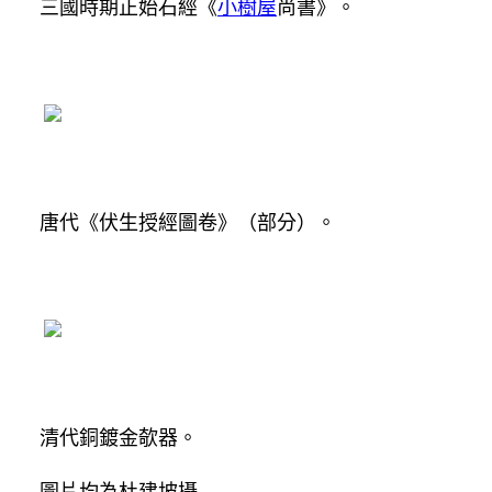
三國時期正始石經《
小樹屋
尚書》。
唐代《伏生授經圖卷》（部分）。
清代銅鍍金欹器。
圖片均為杜建坡攝