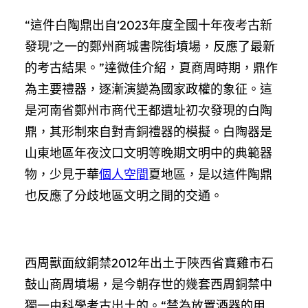
“這件白陶鼎出自‘2023年度全國十年夜考古新
發現’之一的鄭州商城書院街墳場，反應了最新
的考古結果。”達微佳介紹，夏商周時期，鼎作
為主要禮器，逐漸演變為國家政權的象征。這
是河南省鄭州市商代王都遺址初次發現的白陶
鼎，其形制來自對青銅禮器的模擬。白陶器是
山東地區年夜汶口文明等晚期文明中的典範器
物，少見于華
個人空間
夏地區，是以這件陶鼎
也反應了分歧地區文明之間的交通。
西周獸面紋銅禁2012年出土于陜西省寶雞市石
鼓山商周墳場，是今朝存世的幾套西周銅禁中
獨一由科學考古出土的。“禁為放置酒器的用