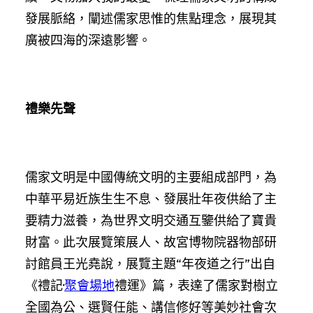
發展脈絡，闡述儒家思惟的焦點理念，展現其
廣被四海的深遠影響。
禮樂先聲
儒家文明是中國傳統文明的主要組成部門，為
中華平易近族生生不息、發展壯年夜供給了主
要精力滋養，為世界文明交通互鑒供給了寶貴
財富。此次展覽策展人、故宮博物院器物部研
討館員王光堯說，展覽主題“年夜道之行”出自
《禮記·
聚會場地
禮運》篇，表達了儒家對樹立
全國為公、選賢任能、講信修好等美妙社會次