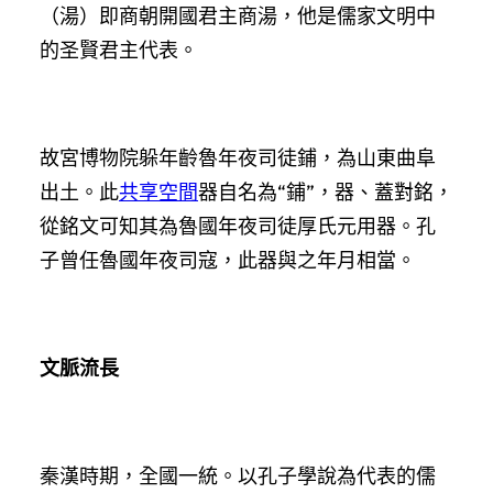
（湯）即商朝開國君主商湯，他是儒家文明中
的圣賢君主代表。
故宮博物院躲年齡魯年夜司徒鋪，為山東曲阜
出土。此
共享空間
器自名為“鋪”，器、蓋對銘，
從銘文可知其為魯國年夜司徒厚氏元用器。孔
子曾任魯國年夜司寇，此器與之年月相當。
文脈流長
秦漢時期，全國一統。以孔子學說為代表的儒