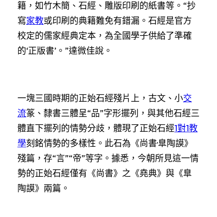
籍，如竹木簡、石經、雕版印刷的紙書等。“抄
寫
家教
或印刷的典籍難免有錯漏。石經是官方
校定的儒家經典定本，為全國學子供給了準確
的‘正版書’。”達微佳說。
一塊三國時期的正始石經殘片上，古文、小
交
流
篆、隸書三體呈“品”字形擺列，與其他石經三
體直下擺列的情勢分歧，體現了正始石經
1對1教
學
刻銘情勢的多樣性。此石為《尚書·臯陶謨》
殘篇，存“言”“帝”等字。據悉，今朝所見這一情
勢的正始石經僅有《尚書》之《堯典》與《臯
陶謨》兩篇。