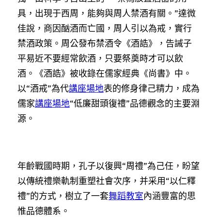
具，出現于西周，能夠與周人禁酒有關。”達微
佳說，商因酗酒而亡國，周人引以為戒，實行
禁酒政策。周公發布禁酒令《酒誥》，告誡子
平易近不要經常飲酒，只要祭奠時才可以飲
酒。《酒誥》被收錄在儒家經典《尚書》中。
以“酒戒”為代
講座場地
表的修身律己精力，成為
儒家
講座場地
“低廉甜頭復禮”品德觀念的主要淵
源。
年齡戰國時期，孔子以復興“周禮”為己任，盼望
以傳統禮樂軌制重塑社會次序，并采用“以仁釋
禮”的方式，樹立了一套
舞蹈教室
內涵豐富的思
惟品德體系。