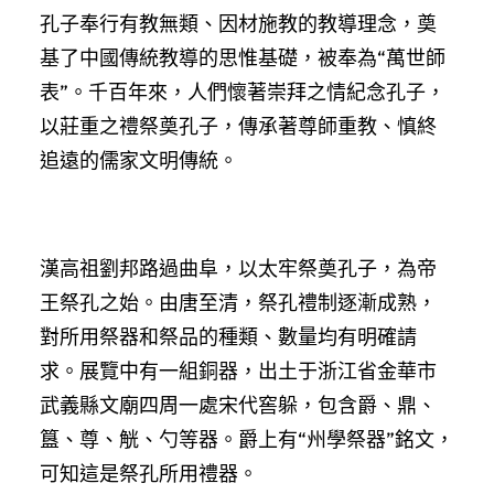
孔子奉行有教無類、因材施教的教導理念，奠
基了中國傳統教導的思惟基礎，被奉為“萬世師
表”。千百年來，人們懷著崇拜之情紀念孔子，
以莊重之禮祭奠孔子，傳承著尊師重教、慎終
追遠的儒家文明傳統。
漢高祖劉邦路過曲阜，以太牢祭奠孔子，為帝
王祭孔之始。由唐至清，祭孔禮制逐漸成熟，
對所用祭器和祭品的種類、數量均有明確請
求。展覽中有一組銅器，出土于浙江省金華市
武義縣文廟四周一處宋代窖躲，包含爵、鼎、
簋、尊、觥、勺等器。爵上有“州學祭器”銘文，
可知這是祭孔所用禮器。