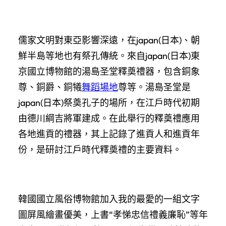
儒家文明對東亞影響深遠，在japan(日本)、朝
鮮半島等地也有祭孔傳統。來自japan(日本)東
京國立博物館的湯島圣堂釋奠禮器，包含銅象
尊、銅爵、銅犧
舞蹈場地
尊等。湯島圣堂是
japan(日本)祭奠孔子的場所，在江戶時代初期
由德川綱吉將軍建成。在此舉行的釋奠禮應用
各地進貢的禮器，其上記錄了進貢人和進貢年
份，是研討江戶時代釋奠禮的主要資料。
韓國國立風俗博物館加入我的最愛的一組文字
圖屏風繪畫優美，上書“孝悌忠信禮義廉恥”等年