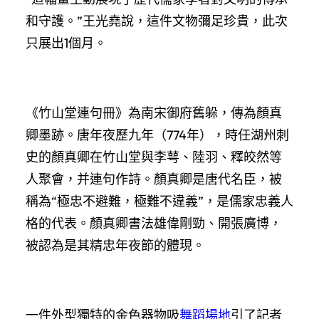
和守護。”王光堯說，這件文物彌足珍貴，此次
只展出1個月。
《竹山堂連句冊》為南宋御府舊躲，傳為顏真
卿墨跡。唐年夜歷九年（774年），時任湖州刺
史的顏真卿在竹山堂與李萼、陸羽、釋皎然等
人聚會，并連句作詩。顏真卿是唐代名臣，被
稱為“極忠不避難，極難不違義”，是儒家忠義人
格的代表。顏真卿書法雄偉剛勁、開張廣博，
被認為是其精忠年夜節的體現。
一件外型獨特的金色器物吸
舞蹈場地
引了記者