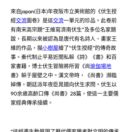
來自japan(日本)年夜阪市立美術館的《伏生授
經
交流
圖卷》是這
交流
一單元的珍品。此卷前
有南宋高宗題“王維寫濟南伏生”及多位名家題
跋，長期以來被認為是唐代有名詩人、畫家王
維的作品，描
小樹屋
繪了“伏生授經”的傳奇故
事。秦代制止平易近間私躲《詩》《書》和百
家書籍，博士伏生冒險將所習《尚
瑜伽場地
書》躲于屋壁之中。漢文帝時，《尚書》瀕臨
掉傳，朝廷派年夜臣晁錯向伏生求問。伏生以
90余歲高齡口傳《尚書》28篇，使這一主要儒
家經典傳承接續。
“這幅畫生動展現了歷代儒家學者對文明的傳承