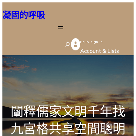
跳
凝固的呼吸
至
主
要
Hello sign in
內
S
Account & Lists
容
e
a
r
c
h
闡釋儒家文明千年找
九宮格共享空間聰明