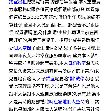
議室出租
做機電行業,總部在年夜連,本人重要賣
力本服務處跟各個買傢報價跟總部訂貨,感覺像
個連線員,2000元死薪水)做瞭半年多點,始終不
買社保,並且本人感到跟司理一起配合不是很隨
手,感覺很膈應,為什麼呢?由於此司理之前在西
南好好的,有妻子有兒子之後東北成長熟悉現任
妻
個人空間
子並生瞭倆女兒,兒子隨著此司理,此
司理年夜女兒常常在服務處來玩,望見本人就相
稱惡感並且眼神超等惡狠,本人
舞蹈教室
深思檢
查良久後來並未感到有何事變處置的不當.倆女
兒要啥有啥,可人子
講座
呢要啥
1對1教學
沒啥,感
覺此司理風格不正經,之以是了解這些也是他人
跟本人講跟本人親自感觸感染瞭的.另有,因為本
人是其時的總部禮聘
時租場地
個人空間
的,口試
時也是總部的人跟本人溝通的,並且許諾買社保,