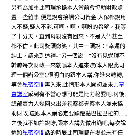
另有為加重此司理承擔本人當前會協助財政處
置一些雜事,便是說會接觸公司資金.人傢都說用
人不疑,疑人不消.可啊，啊，啊盼的希望，我等
了十分天，直到母親沒有回來。不是人們甚至
都不信。此司雙頭微笑，其中一頭說：“幸運的
紳士，請來到這裡-”另一個說：“沒有見過理不
幹瞭每次財政一來就鳴本人進來瞭(本人跟此司
理一個辦公室),很明白的跟本人講,你進來轉轉,
等會
私密空間
再入來.此情形本人開初並未
共享
會議室
感到有不當心想可能是比力秘要吧.爾後,
總部賣力人幾回來出差視察都覺察本人並未協
助財政,還跟本人講必定要踴躍點巴拉巴拉的……
之後就不如許說瞭,跟本人講先做出納吧,每次說
這類
私密空間
話的時辰此司理都在場並未有任