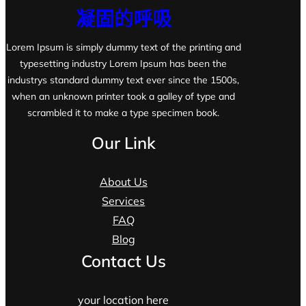
凝固的呼吸
Lorem Ipsum is simply dummy text of the printing and
typesetting industry Lorem Ipsum has been the
industrys standard dummy text ever since the 1500s,
when an unknown printer took a galley of type and
scrambled it to make a type specimen book.
Our Link
About Us
Services
FAQ
Blog
Contact Us
your location here