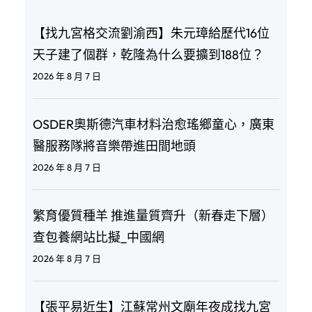
【找九宮格交流劉渝西】朱元璋給歷代16位
天子建了個群，乾隆為什么要擴到188位？
2026 年 8 月 7 日
OSDER奧斯德汽車材料治愈瑤鄉童心，廣東
醫服務隊將音樂帶進田間地頭
2026 年 8 月 7 日
繁育優質種羊 推進量質齊升（新春走下層）
查包養網站比擬_中國網
2026 年 8 月 7 日
【張平易近生】江蘇常州文廟年夜成找九宮