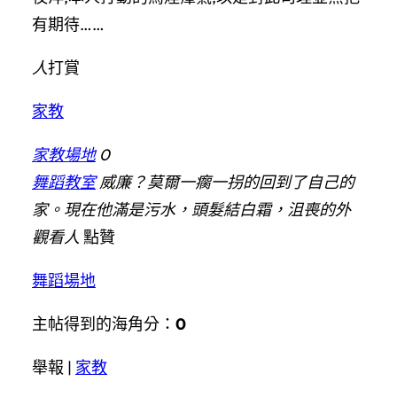
有期待……
人
打賞
家教
家教場地
0
舞蹈教室
威廉？莫爾一瘸一拐的回到了自己的
家。現在他滿是污水，頭髮結白霜，沮喪的外
觀看人
點贊
舞蹈場地
主帖得到的海角分：
0
舉報 |
家教