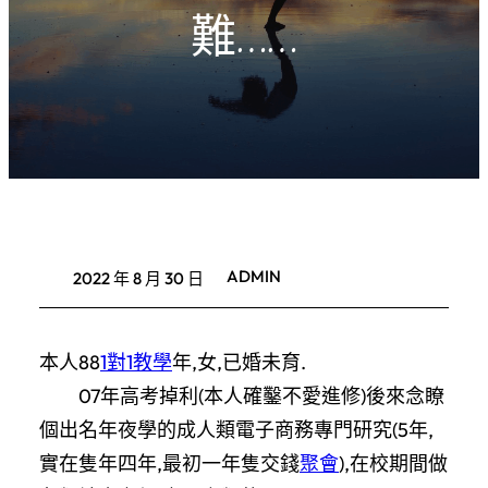
難……
ADMIN
2022 年 8 月 30 日
本人88
1對1教學
年,女,已婚未育.
07年高考掉利(本人確鑿不愛進修)後來念瞭
個出名年夜學的成人類電子商務專門研究(5年,
實在隻年四年,最初一年隻交錢
聚會
),在校期間做