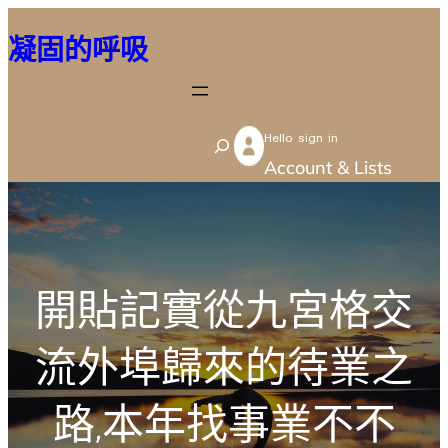
跳
凝固的呼吸
至
主
要
Hello sign in
內
S
Account & Lists
容
e
a
r
c
開貼記實從九宮格交
h
流外埠歸來的待業之
路,本年找事業不不