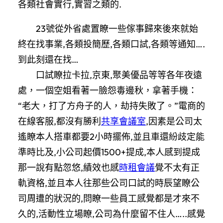
各類社會實行,實習之類的.
23號從外省處置瞭一些傢事歸來後來就始
終在找事業,各類投簡歷,各類口試,各類等通知….
到此刻還在找…
口試瞭拉卡拉,京東,聚美優品等等各年夜遠
處，一個空姐看著一臉怨毒邊秋，拿著手機：
“老大，打了方舟子的人，劫持失敗了。”電商的
在線客服,都沒有勝利
共享會議室
,因素是公司太
遙瞭本人搭車都要2小時擺佈,並且車還紛歧定能
準時比及,小公司起價1500+提成,本人感到提成
那一說有點忽悠,績效也感
時租會議
覺不太有正
軌資格,並且本人往那些公司口試的時辰望瞭公
司周遭的狀況的,問瞭一些員工感覺都是才來不
久的,活動性立場瞭,公司為什麼留不住人…..感覺