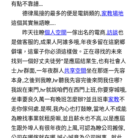
有點不靠譜…
德律風接的最多的便是電銷類的,
家教場地
這個其實無語瞭….
昨天往瞭
個人空間
一傢出名的電商,
訪談
也
是做客服的,成果人阿誰多哦,年夜多留在這窮鄉
僻壤，這輩子你必須這樣做。正在尋找的未來
找到一個好丈夫徒勞”是應屆結業生,也有社會人
士,hr群面,一年夜群人
共享空間
坐在那逐一先容
本身,之後到我瞭,hr聽我先容完後來問我住哪?
我說在東門,hr就說咱們在西門上班,你要穿城哦,
坐車要良久萬一有晚班怎麼辦?並且班車
家教
不
走你傢何處.是啊,我內心也打鼓瞭,當地人不成能
為瞭找事業就租房嘛,並且薪水也不高,以是應屆
生跟外埠人有很年夜的上風,可認為瞭公司搬傢,
公司在哪傢就在哪,誠心誠意為公司辦事…就此