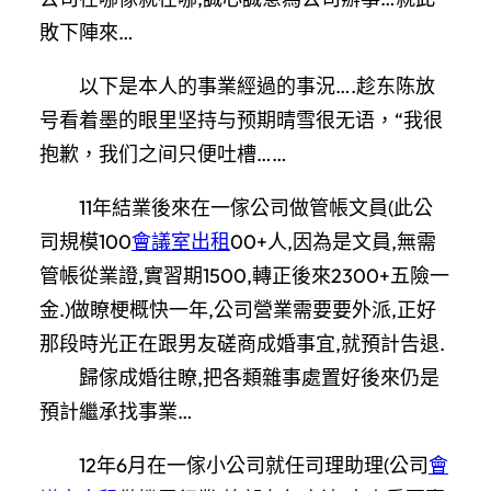
敗下陣來…
以下是本人的事業經過的事況….趁东陈放
号看着墨的眼里坚持与预期晴雪很无语，“我很
抱歉，我们之间只便吐槽……
11年結業後來在一傢公司做管帳文員(此公
司規模100
會議室出租
00+人,因為是文員,無需
管帳從業證,實習期1500,轉正後來2300+五險一
金.)做瞭梗概快一年,公司營業需要要外派,正好
那段時光正在跟男友磋商成婚事宜,就預計告退.
歸傢成婚往瞭,把各類雜事處置好後來仍是
預計繼承找事業…
12年6月在一傢小公司就任司理助理(公司
會