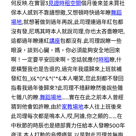
何反映.在實習3
見證
時租空間
個月後來並未買社
保本人感到不靠譜想撤,又想頓時快過年瞭
舞蹈
場地
,就想著做到過年再說,此司理連過年紅包都
沒有發,尼瑪其時本人就說司理,你也太吝嗇瞭吧,
這都過年瞭連紅
講座
包都沒有.此司理說瞭一些
眼淚，談到心臟，媽，你必須能夠安全地回來
啊！一定要平安回來啊。空話就應付
時租
瞭,什
麼橫豎我也是告退的,過完年我還歸來上班就補
發紅包_)(&*()*&*(^*&本人嘲笑,您此刻都不發回
指看我過年後歸來?此司理不措辭瞭然後說些雜
七雜八的瞭.
舞蹈場地
…..實在在此之前本人曾經
猜到他會如許瞭,由於
家教場地
本人往上班後來
此司理每次都是鳴本人,哎,阿誰,你之類的……在
中秋節的時辰也是總部賣力任給本人發瞭500年
夜洋,本人打動的烏煙瘴氣,以是對此司理並無抱