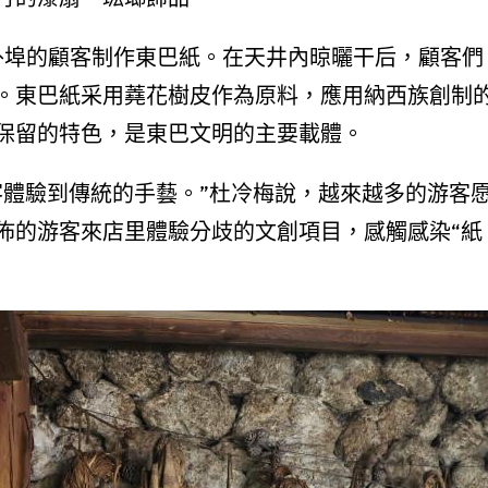
外埠的顧客制作東巴紙。在天井內晾曬干后，顧客們
。東巴紙采用蕘花樹皮作為原料，應用納西族創制
保留的特色，是東巴文明的主要載體。
客體驗到傳統的手藝。”杜冷梅說，越來越多的游客
佈的游客來店里體驗分歧的文創項目，感觸感染“紙