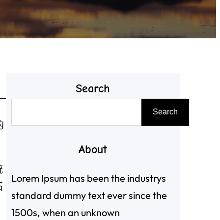
Search
搜
Search
尋
的
About
統
Lorem Ipsum has been the industrys
石
standard dummy text ever since the
1500s, when an unknown