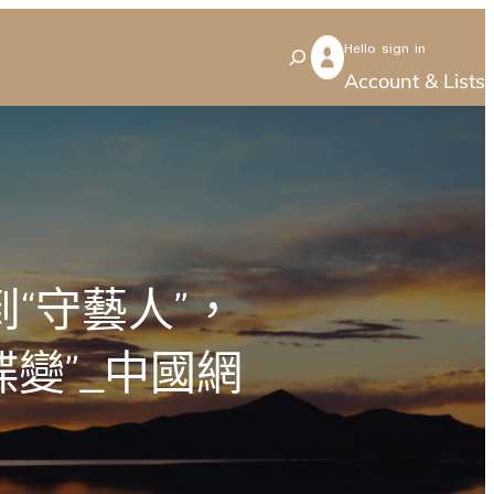
Hello sign in
S
Account & Lists
e
a
r
c
h
到“守藝人”，
變”_中國網