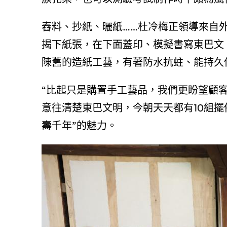
舂料、抄紙、曬紙……杜冷梅正領導來自
揭下紙張，在下面蓋印、模擬書寫東巴文
陳舊的造紙工藝，有著防水抗蛀、能持久
“比起只是購置手工藝品，我們更盼望顧
意往清楚東巴文明，今朝天天都有10組擺
壽千年”的魅力。