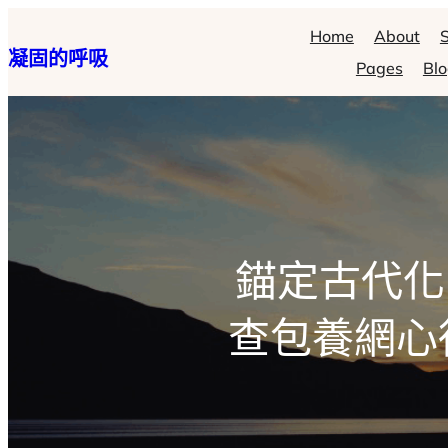
跳
Home
About
S
凝固的呼吸
至
Pages
Bl
主
要
內
容
錨定古代化 
查包養網心