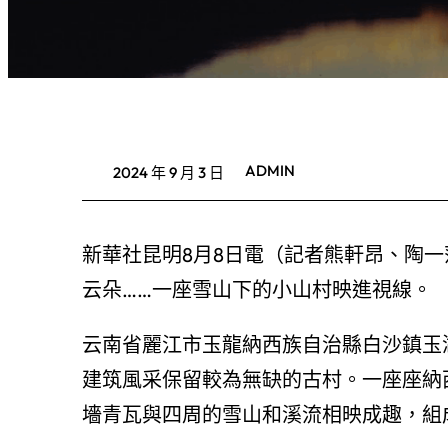
ADMIN
2024 年 9 月 3 日
新華社昆明8月8日電（記者熊軒昂、陶
云朵……一座雪山下的小山村映進視線。
云南省麗江市玉龍納西族自治縣白沙鎮玉
建筑風采保留較為無缺的古村。一座座納
墻青瓦與四周的雪山和溪流相映成趣，組