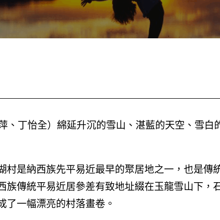
一萍、丁怡全）綿延升沉的雪山、湛藍的天空、雪白
湖村是納西族先平易近最早的聚居地之一，也是傳
西族傳統平易近居參差有致地址綴在玉龍雪山下，
成了一幅漂亮的村落畫卷。