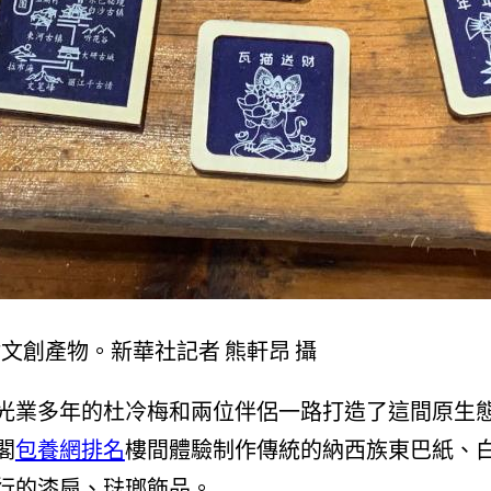
點文創產物。新華社記者 熊軒昂 攝
光業多年的杜冷梅和兩位伴侶一路打造了這間原生
閣
包養網排名
樓間體驗制作傳統的納西族東巴紙、
行的漆扇、琺瑯飾品。