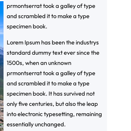
prmontserrat took a galley of type
and scrambled it to make a type
specimen book.
Lorem Ipsum has been the industrys
standard dummy text ever since the
1500s, when an unknown
prmontserrat took a galley of type
and scrambled it to make a type
specimen book. It has survived not
only five centuries, but also the leap
into electronic typesetting, remaining
essentially unchanged.